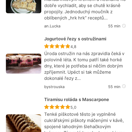
dobře vychladit, aby se chutě krásně
propojily. Jednoduchý moučník z
oblíbených „hrk hrk“ receptů…
an.Lucka
55 min
Jogurtové řezy s ostružinami
Recept ještě nebyl hodnocen
4,8
Úroda ostružin na nás zpravidla čeká v
polovině léta. K tomu patří také horké
dny, které je potřeba si něčím dobrým
zpříjemnit. Upéct si tak můžeme
dokonalé řezy z…
bystrouska
55 min
Tiramisu roláda s Mascarpone
Recept ještě nebyl hodnocen
5,0
Tenké piškotové těsto je vyplněné
cukrářskými piškoty máčenými v kávě,
spojené lahodným šlehačkovým