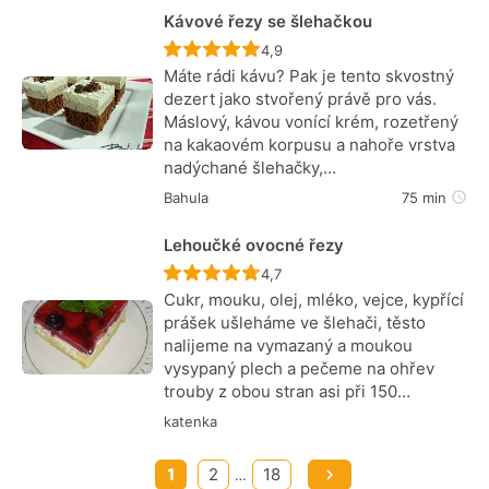
Kávové řezy se šlehačkou
Recept ještě nebyl hodnocen
4,9
Máte rádi kávu? Pak je tento skvostný
dezert jako stvořený právě pro vás.
Máslový, kávou vonící krém, rozetřený
na kakaovém korpusu a nahoře vrstva
nadýchané šlehačky,…
Bahula
75 min
Lehoučké ovocné řezy
Recept ještě nebyl hodnocen
4,7
Cukr, mouku, olej, mléko, vejce, kypřící
prášek ušleháme ve šlehači, těsto
nalijeme na vymazaný a moukou
vysypaný plech a pečeme na ohřev
trouby z obou stran asi při 150…
katenka
1
2
18
…