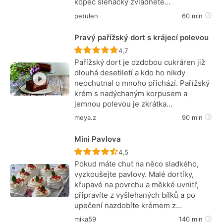
kopec šlehačky zvládnete…
petulen
60 min
Pravý pařížský dort s krájecí polevou
Recept ještě nebyl hodnocen
4,7
Pařížský dort je ozdobou cukráren již
dlouhá desetiletí a kdo ho nikdy
neochutnal o mnoho přichází. Pařížský
krém s nadýchaným korpusem a
jemnou polevou je zkrátka…
meya.z
90 min
Mini Pavlova
Recept ještě nebyl hodnocen
4,5
Pokud máte chuť na něco sladkého,
vyzkoušejte pavlovy. Malé dortíky,
křupavé na povrchu a měkké uvnitř,
připravíte z vyšlehaných bílků a po
upečení nazdobíte krémem z…
mika59
140 min