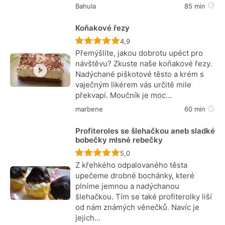
Bahula
85 min
Koňakové řezy
Recept ještě nebyl hodnocen
4,9
Přemýšlíte, jakou dobrotu upéct pro
návštěvu? Zkuste naše koňakové řezy.
Nadýchané piškotové těsto a krém s
vaječným likérem vás určitě mile
překvapí. Moučník je moc…
marbene
60 min
Profiteroles se šlehačkou aneb sladké
bobečky mlsné rebečky
Recept ještě nebyl hodnocen
5,0
Z křehkého odpalovaného těsta
upečeme drobné bochánky, které
plníme jemnou a nadýchanou
šlehačkou. Tím se také profiterolky liší
od nám známých věnečků. Navíc je
jejich…