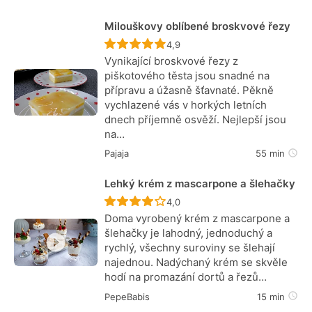
Milouškovy oblíbené broskvové řezy
Recept ještě nebyl hodnocen
4,9
Vynikající broskvové řezy z
piškotového těsta jsou snadné na
přípravu a úžasně šťavnaté. Pěkně
vychlazené vás v horkých letních
dnech příjemně osvěží. Nejlepší jsou
na…
Pajaja
55 min
Lehký krém z mascarpone a šlehačky
Recept ještě nebyl hodnocen
4,0
Doma vyrobený krém z mascarpone a
šlehačky je lahodný, jednoduchý a
rychlý, všechny suroviny se šlehají
najednou. Nadýchaný krém se skvěle
hodí na promazání dortů a řezů…
PepeBabis
15 min