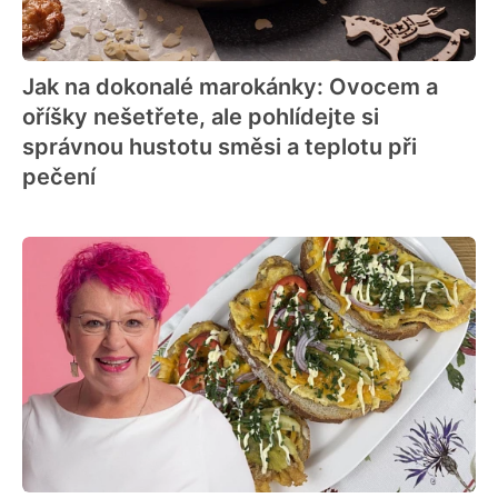
Jak na dokonalé marokánky: Ovocem a
oříšky nešetřete, ale pohlídejte si
správnou hustotu směsi a teplotu při
pečení