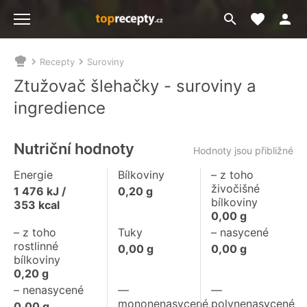
Moje akt
Přejít
Menu
na
vyhledávání
Recepty
Suroviny
Nacházíte
se
Ztužovač šlehačky - suroviny a
zde:
ingredience
Nutriční hodnoty
Hodnoty jsou přibližné
Energie
Bílkoviny
– z toho
živočišné
1 476
kJ /
0,20
g
bílkoviny
353
kcal
0,00
g
– z toho
Tuky
– nasycené
rostlinné
0,00
g
0,00
g
bílkoviny
0,20
g
– nenasycené
––
––
mononenasycené
polynenasycené
0,00
g