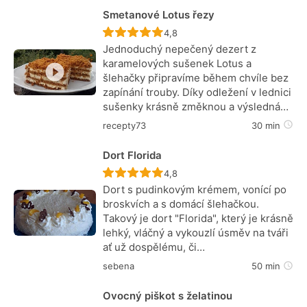
Smetanové Lotus řezy
Recept ještě nebyl hodnocen
4,8
Jednoduchý nepečený dezert z
karamelových sušenek Lotus a
šlehačky připravíme během chvíle bez
zapínání trouby. Díky odležení v lednici
sušenky krásně změknou a výsledná…
recepty73
30 min
Dort Florida
Recept ještě nebyl hodnocen
4,8
Dort s pudinkovým krémem, vonící po
broskvích a s domácí šlehačkou.
Takový je dort "Florida", který je krásně
lehký, vláčný a vykouzlí úsměv na tváři
ať už dospělému, či…
sebena
50 min
Ovocný piškot s želatinou