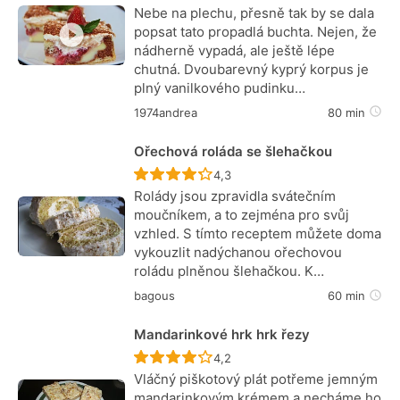
Nebe na plechu, přesně tak by se dala
popsat tato propadlá buchta. Nejen, že
nádherně vypadá, ale ještě lépe
chutná. Dvoubarevný kyprý korpus je
plný vanilkového pudinku…
1974andrea
80 min
Ořechová roláda se šlehačkou
Recept ještě nebyl hodnocen
4,3
Rolády jsou zpravidla svátečním
moučníkem, a to zejména pro svůj
vzhled. S tímto receptem můžete doma
vykouzlit nadýchanou ořechovou
roládu plněnou šlehačkou. K…
bagous
60 min
Mandarinkové hrk hrk řezy
Recept ještě nebyl hodnocen
4,2
Vláčný piškotový plát potřeme jemným
mandarinkovým krémem a necháme ho