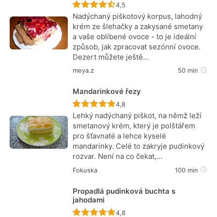
Recept ještě nebyl hodnocen
4,5
Nadýchaný piškotový korpus, lahodný
krém ze šlehačky a zakysané smetany
a vaše oblíbené ovoce - to je ideální
způsob, jak zpracovat sezónní ovoce.
Dezert můžete ještě…
meya.z
50 min
Mandarinkové řezy
Recept ještě nebyl hodnocen
4,8
Lehký nadýchaný piškot, na němž leží
smetanový krém, který je polštářem
pro šťavnaté a lehce kyselé
mandarinky. Celé to zakryje pudinkový
rozvar. Není na co čekat,…
Fokuska
100 min
Propadlá pudinková buchta s
jahodami
Recept ještě nebyl hodnocen
4,8