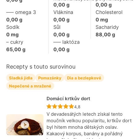
0,00
g
0,00
g
––– omega 3
Vláknina
Cholesterol
0,00
g
0,00
g
0
mg
Sodík
Sůl
Sacharidy
0
mg
0,00
g
88,00
g
– cukry
––– laktóza
65,00
g
0,00
g
Recepty s touto surovinou
Sladká jídla
Pomazánky
Dia a bezlepkové
Nepečené a mražené
Domácí krtkův dort
Recept ještě nebyl hodnocen
4,8
V devadesátých letech získal tento
moučník velkou popularitu, krtkův dort
byl hitem mnoha dětských oslav.
Kakaový korpus, banány a pořádný