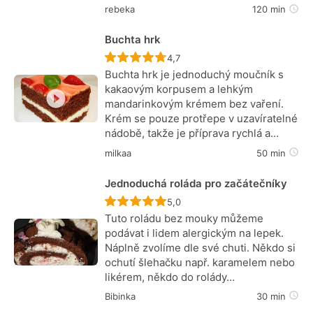
rebeka
120 min
Buchta hrk
Recept ještě nebyl hodnocen
4,7
Buchta hrk je jednoduchý moučník s
kakaovým korpusem a lehkým
mandarinkovým krémem bez vaření.
Krém se pouze protřepe v uzavíratelné
nádobě, takže je příprava rychlá a…
milkaa
50 min
Jednoduchá roláda pro začátečníky
Recept ještě nebyl hodnocen
5,0
Tuto roládu bez mouky můžeme
podávat i lidem alergickým na lepek.
Náplně zvolíme dle své chuti. Někdo si
ochutí šlehačku např. karamelem nebo
likérem, někdo do rolády…
Bibinka
30 min