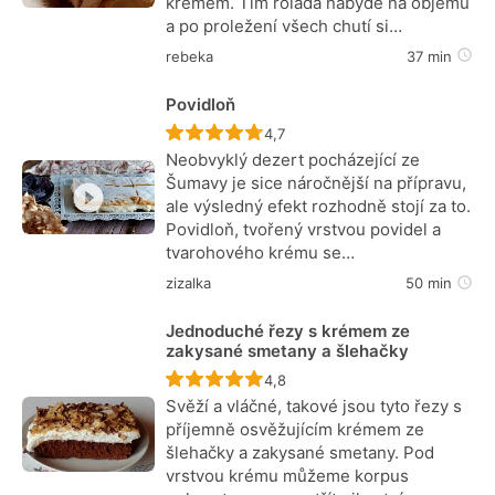
krémem. Tím roláda nabyde na objemu
a po proležení všech chutí si…
rebeka
37 min
Povidloň
Recept ještě nebyl hodnocen
4,7
Neobvyklý dezert pocházející ze
Šumavy je sice náročnější na přípravu,
ale výsledný efekt rozhodně stojí za to.
Povidloň, tvořený vrstvou povidel a
tvarohového krému se…
zizalka
50 min
Jednoduché řezy s krémem ze
zakysané smetany a šlehačky
Recept ještě nebyl hodnocen
4,8
Svěží a vláčné, takové jsou tyto řezy s
příjemně osvěžujícím krémem ze
šlehačky a zakysané smetany. Pod
vrstvou krému můžeme korpus