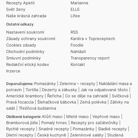
Recepty Apetit
Marianne
Svět ženy
ELLE
Naše krásná zahrada
Lifee
Ostatní odkazy
Nastavení soukromí
RSS
Zásady ochrany soukromí
Kariéra v Topreceptech
Cookies zásady
Foodie
Obchodní podmínky
Nahlásit
Smluvní podmínky
Transparency report
Redakční etický kodex
Kontakt
Inzerce
Pomazánky
|
Zelenina – recepty
|
Nakládání masa a
Doporučujeme:
potravin
|
Tortilla
|
Dezerty a zákusky
|
Jak na odpalované těsto
|
Americké brambory
|
Řeřicha
|
Co se děje na zahradě
|
Svíčková
|
Pravá focaccia
|
Šlehačková bábovka
|
Zelná polévka
|
Zálivky na
salát
|
Třešňová bublanina
Krůtí maso
|
Mleté maso
|
Vepřové maso
|
Oblíbené kategorie:
Bramborová jídla
|
Pomalý hrnec
|
Recepty pro začátečníky
|
Rychlé recepty
|
Snadné recepty
|
Pomazánky
|
Sladké recepty
|
Dietní recepty
|
Česká kuchyně
|
Zeleninové saláty
|
Studená