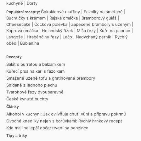
kuchyně
|
Dorty
Čokoládové muffiny
|
Fazolky na smetaně
|
Populární recepty:
Buchtičky s krémem
|
Rajská omáčka
|
Bramborový guláš
|
Cheesecake
|
Čočková polévka
|
Zapečené brambory s uzeným
|
Koprová omáčka
|
Holandský řízek
|
Míša řezy
|
Kuře na paprice
|
Langoše
|
Hraběnčiny řezy
|
Lečo
|
Nadýchaný perník
|
Rychlý
oběd
|
Bublanina
Recepty
Salát s burratou a balzamikem
Kuřecí prsa na kari s fazolkami
Smažené uzené tofu a gratinované brambory
Snídaně z jednoho plechu
Tvarohové řezy dvoubarevné
České kynuté buchty
Články
Alkohol v kuchyni: Jak ovlivňuje chuť, vůni a přípravu pokrmů
Ovocné knedlíky nejen s borůvkami: Rychlý hrnkový recept
Kde mají nejlepší občerstvení na benzince
Tipy a triky