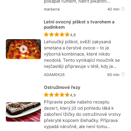
pokapat rumem, natřít pikantní…
marbene
40 min
Letní ovocný piškot s tvarohem a
pudinkem
Recept ještě nebyl hodnocen
4,8
Lehoučký piškot, svěží zakysaná
smetana a čerstvé ovoce – to je
výborná kombinace, které nikdo
neodolá. Tento vynikající moučník se
nejčastěji připravuje v létě, kdy je…
ADAMEK26
60 min
Ostružinové řezy
Recept ještě nebyl hodnocen
4,9
Připravte podle našeho receptu
dezert, který již od pohledu láká k
zaboření lžičky do ostružinové vrstvy
překryté kopcem šlehačky. Příprava
vypadá náročně, ale není tomu…