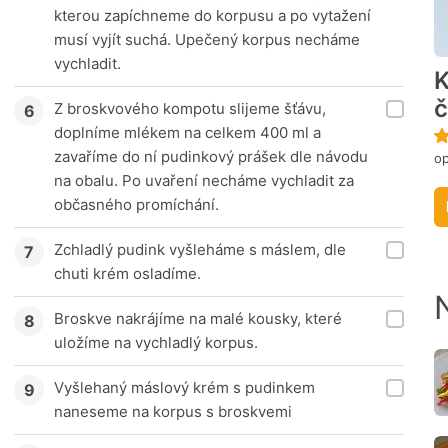
kterou zapíchneme do korpusu a po vytažení
musí vyjít suchá. Upečený korpus necháme
vychladit.
K
Z broskvového kompotu slijeme šťávu,
doplníme mlékem na celkem 400 ml a
zavaříme do ní pudinkový prášek dle návodu
o
na obalu. Po uvaření necháme vychladit za
občasného promíchání.
Zchladlý pudink vyšleháme s máslem, dle
chuti krém osladíme.
Broskve nakrájíme na malé kousky, které
uložíme na vychladlý korpus.
Vyšlehaný máslový krém s pudinkem
naneseme na korpus s broskvemi