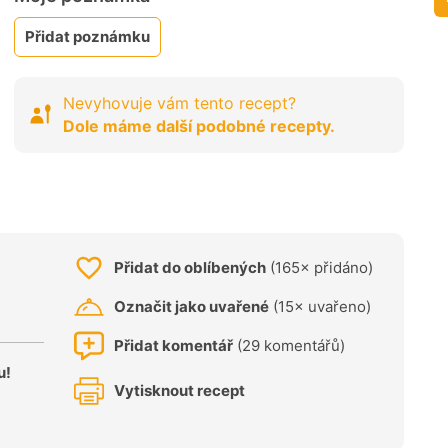
Přidat poznámku
Nevyhovuje vám tento recept?
Dole máme další podobné recepty.
Přidat do oblíbených
(165× přidáno)
Označit jako uvařené
(15× uvařeno)
Přidat komentář
(29 komentářů)
u!
Vytisknout recept