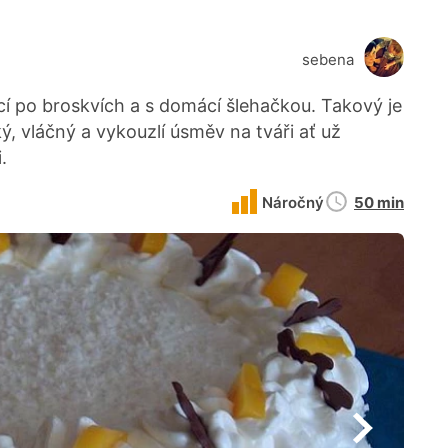
sebena
 po broskvích a s domácí šlehačkou. Takový je
ký, vláčný a vykouzlí úsměv na tváři ať už
.
Doba
Náročný
50 min
přípravy