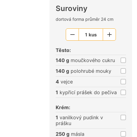
Suroviny
dortová forma průměr 24 cm
1
kus
Menší
Větší
porce
porce
Těsto:
140 g
moučkového cukru
140 g
polohrubé mouky
4
vejce
1
kypřicí prášek do pečiva
Krém:
1
vanilkový pudink v
prášku
250 g
másla