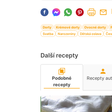
Dorty
Krémové dorty
Ovocné dorty
Svatba
Narozeniny
Dětská oslava
Čes
Další recepty
Podobné
Recepty au
recepty