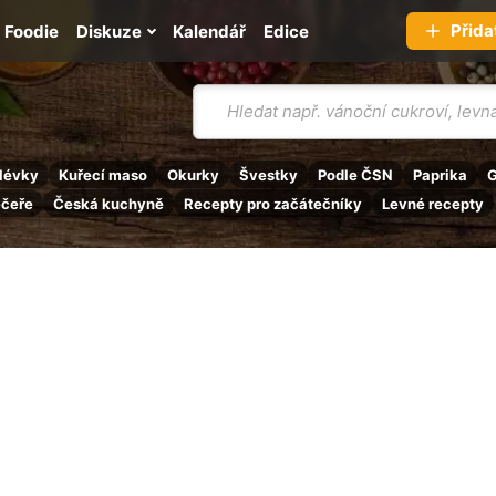
Přida
Foodie
Diskuze
Kalendář
Edice
Vyhledávání
lévky
Kuřecí maso
Okurky
Švestky
Podle ČSN
Paprika
G
ečeře
Česká kuchyně
Recepty pro začátečníky
Levné recepty