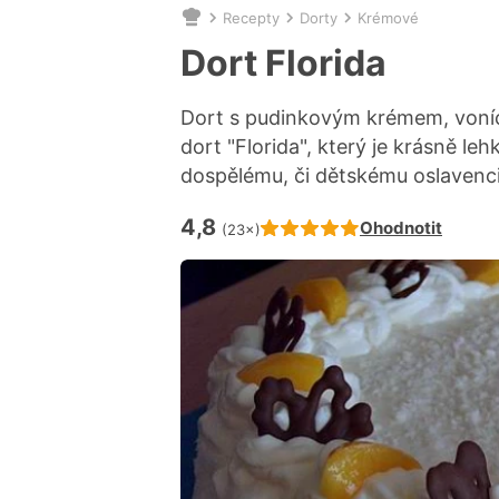
Recepty
Dorty
Krémové
Nacházíte
se
Dort Florida
zde:
Dort s pudinkovým krémem, vonící
dort "Florida", který je krásně leh
dospělému, či dětskému oslavenci
4,8
Hodnocení receptu je
Ohodnotit
(23×)