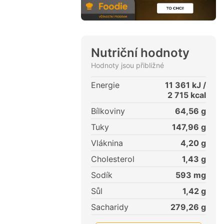
Nutriční hodnoty
Hodnoty jsou přibližné
Energie
11 361
kJ /
2 715
kcal
Bílkoviny
64,56
g
Tuky
147,96
g
Vláknina
4,20
g
Cholesterol
1,43
g
Sodík
593
mg
Sůl
1,42
g
Sacharidy
279,26
g