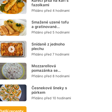
Kuřecí prsa na kari s
fazolkami
Přidáno před 4 hodinami
Smažené uzené tofu
a gratinované
brambory
Přidáno před 5 hodinami
Snídaně z jednoho
plechu
Přidáno před 7 hodinami
Mozzarellová
pomazánka se
šunkou
Přidáno před 8 hodinami
Česnekové šneky s
pórkem
Přidáno před 10 hodinami
Další recepty