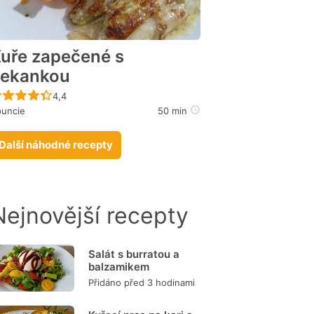
uře zapečené s
čekankou
Recept ještě nebyl hodnocen
4,4
puncie
50 min
Další náhodné recepty
Nejnovější recepty
Salát s burratou a
balzamikem
Přidáno před 3 hodinami