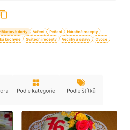
Piškotové dorty
Vaření
Pečení
Náročné recepty
ká kuchyně
Sváteční recepty
Večírky a oslavy
Ovoce
tora
Podle kategorie
Podle štítků