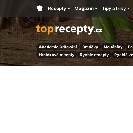
Recepty
Magazín
Tipy a triky
Hlavní
stránka
Akademie Grilování
Omáčky
Moučníky
Po
Hrníčkové recepty
Rychlé recepty
Rychlé v