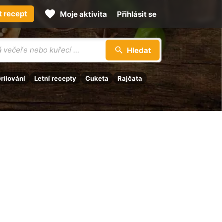
t recept
Moje aktivita
Přihlásit se
Hledat
rilování
Letní recepty
Cuketa
Rajčata