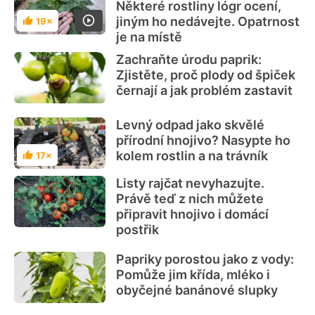
Některé rostliny lógr ocení,
jiným ho nedávejte. Opatrnost
19×
Hodnocení
je na místě
Zachraňte úrodu paprik:
Zjistěte, proč plody od špiček
černají a jak problém zastavit
Levný odpad jako skvělé
přírodní hnojivo? Nasypte ho
kolem rostlin a na trávník
17×
Hodnocení
Listy rajčat nevyhazujte.
Právě teď z nich můžete
připravit hnojivo i domácí
postřik
Papriky porostou jako z vody:
Pomůže jim křída, mléko i
obyčejné banánové slupky