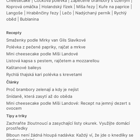
Cheesecake
|
Čočková polévka
|
Zapečené brambory s uzeným
|
Koprová omáčka
|
Holandský řízek
|
Míša řezy
|
Kuře na paprice
|
Langoše
|
Hraběnčiny řezy
|
Lečo
|
Nadýchaný perník
|
Rychlý
oběd
|
Bublanina
Recepty
Smaženky podle Mirky van Gils Slavíkové
Polévka z pečené papriky, rajčat a mrkve
Mini cheesecake podle Míši Landové
Listová kapsa s pestem, rajčetem a mozzarellou
Kaštanové baileys
Rychlá thajská kari polévka s krevetami
Články
Proč brambory zelenají a kdy je nejíst
Snídaně, která zasytí až do oběda
Mini cheesecake podle Míši Landové: Recept na jemný dezert s
ovocem
Tipy a triky
Zachraňte žloutnoucí a zasychající listy okurek. Využijte domácí
prostředky
Blboun není žádná hloupá nadávka: Každý ví, že jde o knedlíky se
sladkou náplní