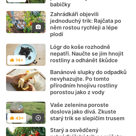
babičky
Zahrádkáři objevili
jednoduchý trik: Rajčata po
něm rostou rychleji a lépe
plodí
Lógr do koše rozhodně
nepatří. Naučte se jím hnojit
rostliny a odhánět škůdce
74×
Hodnocení
Banánové slupky do odpadků
nevyhazujte. Po tomto
přírodním hnojivu rostliny
porostou jako z vody
Vaše zelenina poroste
doslova jako divá. Zkuste
starý trik se slepičím trusem
43×
Hodnocení
Starý a osvědčený