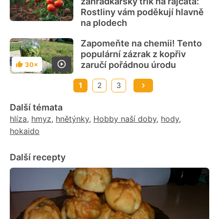
zahrádkářský trik na rajčata:
Rostliny vám poděkují hlavně
na plodech
Zapomeňte na chemii! Tento
populární zázrak z kopřiv
zaručí pořádnou úrodu
30×
Hodnocení
1
2
3
Další témata
hlíza
,
hmyz
,
hnětýnky
,
Hobby naší doby
,
hody
,
hokaido
Další recepty