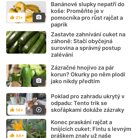
Banánové slupky nepatří do
koše: Proměňte je v
pomocníka pro růst rajčat a
21×
Hodnocení
paprik
Zastavte zahnívání cuket na
záhoně: Stačí obyčejná
surovina a správný postup
zalévání
Zázračné hnojivo za pár
korun? Okurky po něm plodí
jako nikdy předtím
Poklad pro zahradu ukrytý v
odpadu: Tento trik se
skořápkami dokáže zázraky
14×
Hodnocení
Konec praskání rajčat a
hnijících cuket: Fintu s levným
práškem znaly už naše
44×
Hodnocení