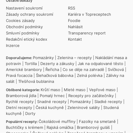
Ostatní odkazy
Nastavení soukromí
RSS
Zásady ochrany soukromí
Kariéra v Topreceptech
Cookies zásady
Foodie
Obchodní podmínky
Nahlásit
Smluvní podmínky
Transparency report
Redakční etický kodex
Kontakt
Inzerce
Pomazánky
|
Zelenina – recepty
|
Nakládání masa a
Doporučujeme:
potravin
|
Tortilla
|
Dezerty a zákusky
|
Jak na odpalované těsto
|
Americké brambory
|
Řeřicha
|
Co se děje na zahradě
|
Svíčková
|
Pravá focaccia
|
Šlehačková bábovka
|
Zelná polévka
|
Zálivky na
salát
|
Třešňová bublanina
Krůtí maso
|
Mleté maso
|
Vepřové maso
|
Oblíbené kategorie:
Bramborová jídla
|
Pomalý hrnec
|
Recepty pro začátečníky
|
Rychlé recepty
|
Snadné recepty
|
Pomazánky
|
Sladké recepty
|
Dietní recepty
|
Česká kuchyně
|
Zeleninové saláty
|
Studená
kuchyně
|
Dorty
Čokoládové muffiny
|
Fazolky na smetaně
|
Populární recepty:
Buchtičky s krémem
|
Rajská omáčka
|
Bramborový guláš
|