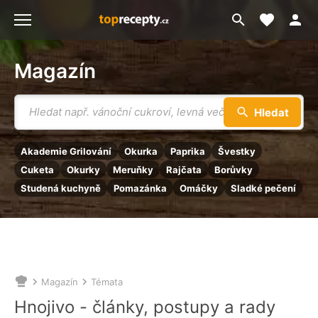
Moje akt
Přejít
Menu
na
vyhledávání
Magazín
Vyhledávání
Hledat
Akademie Grilování
Okurka
Paprika
Švestky
Cuketa
Okurky
Meruňky
Rajčata
Borůvky
Studená kuchyně
Pomazánka
Omáčky
Sladké pečení
Magazín
Témata
Nacházíte
se
Hnojivo - články, postupy a rady
zde: