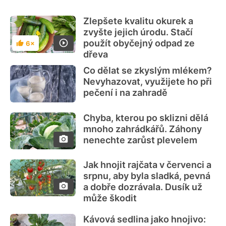
Zlepšete kvalitu okurek a
zvyšte jejich úrodu. Stačí
použít obyčejný odpad ze
6×
Hodnocení
dřeva
Co dělat se zkyslým mlékem?
Nevyhazovat, využijete ho při
pečení i na zahradě
Chyba, kterou po sklizni dělá
mnoho zahrádkářů. Záhony
nenechte zarůst plevelem
Jak hnojit rajčata v červenci a
srpnu, aby byla sladká, pevná
a dobře dozrávala. Dusík už
může škodit
Kávová sedlina jako hnojivo: