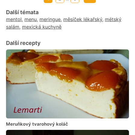
Další témata
mentol
,
menu
,
meringue
,
měsíček lékařský
,
métský
salám
,
mexická kuchyně
Další recepty
Meruňkový tvarohový koláč