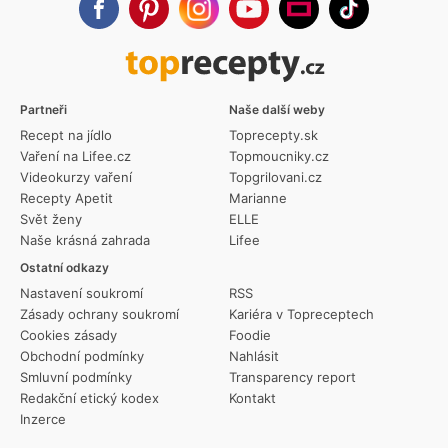
Partneři
Naše další weby
Recept na jídlo
Toprecepty.sk
Vaření na Lifee.cz
Topmoucniky.cz
Videokurzy vaření
Topgrilovani.cz
Recepty Apetit
Marianne
Svět ženy
ELLE
Naše krásná zahrada
Lifee
Ostatní odkazy
Nastavení soukromí
RSS
Zásady ochrany soukromí
Kariéra v Topreceptech
Cookies zásady
Foodie
Obchodní podmínky
Nahlásit
Smluvní podmínky
Transparency report
Redakční etický kodex
Kontakt
Inzerce