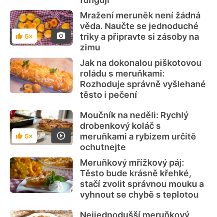
Mražení meruněk není žádná
věda. Naučte se jednoduché
triky a připravte si zásoby na
5×
Hodnocení
zimu
Jak na dokonalou piškotovou
roládu s meruňkami:
Rozhoduje správně vyšlehané
těsto i pečení
Moučník na neděli: Rychlý
drobenkový koláč s
meruňkami a rybízem určitě
5×
Hodnocení
ochutnejte
Meruňkový mřížkový páj:
Těsto bude krásně křehké,
stačí zvolit správnou mouku a
vyhnout se chybě s teplotou
Nejjednodušší meruňkový