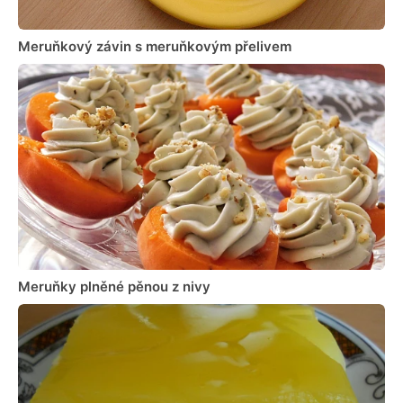
Meruňkový závin s meruňkovým přelivem
Meruňky plněné pěnou z nivy