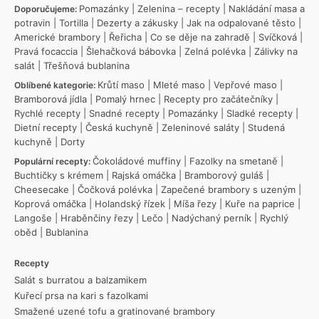
Pomazánky
|
Zelenina – recepty
|
Nakládání masa a
Doporučujeme:
potravin
|
Tortilla
|
Dezerty a zákusky
|
Jak na odpalované těsto
|
Americké brambory
|
Řeřicha
|
Co se děje na zahradě
|
Svíčková
|
Pravá focaccia
|
Šlehačková bábovka
|
Zelná polévka
|
Zálivky na
salát
|
Třešňová bublanina
Krůtí maso
|
Mleté maso
|
Vepřové maso
|
Oblíbené kategorie:
Bramborová jídla
|
Pomalý hrnec
|
Recepty pro začátečníky
|
Rychlé recepty
|
Snadné recepty
|
Pomazánky
|
Sladké recepty
|
Dietní recepty
|
Česká kuchyně
|
Zeleninové saláty
|
Studená
kuchyně
|
Dorty
Čokoládové muffiny
|
Fazolky na smetaně
|
Populární recepty:
Buchtičky s krémem
|
Rajská omáčka
|
Bramborový guláš
|
Cheesecake
|
Čočková polévka
|
Zapečené brambory s uzeným
|
Koprová omáčka
|
Holandský řízek
|
Míša řezy
|
Kuře na paprice
|
Langoše
|
Hraběnčiny řezy
|
Lečo
|
Nadýchaný perník
|
Rychlý
oběd
|
Bublanina
Recepty
Salát s burratou a balzamikem
Kuřecí prsa na kari s fazolkami
Smažené uzené tofu a gratinované brambory