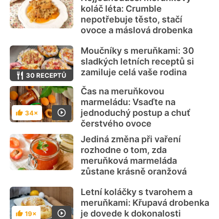
koláč léta: Crumble
nepotřebuje těsto, stačí
ovoce a máslová drobenka
Moučníky s meruňkami: 30
sladkých letních receptů si
zamiluje celá vaše rodina
30 RECEPTŮ
Čas na meruňkovou
marmeládu: Vsaďte na
jednoduchý postup a chuť
34×
Hodnocení
čerstvého ovoce
Jediná změna při vaření
rozhodne o tom, zda
meruňková marmeláda
zůstane krásně oranžová
Letní koláčky s tvarohem a
meruňkami: Křupavá drobenka
je dovede k dokonalosti
19×
Hodnocení