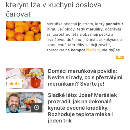
kterým lze v kuchyni doslova
čarovat
Meruňka obecná je strom, který
pochází z
Číny
. Její plody, tedy
meruňky
, dozrávají
asi uprostřed léta a obsahují pecku a
oranžovou dužninu, jež má sladkokyselou
plnou chuť. Meruňky se dají zavařit,
zpracovat na
kompot
či džem
, ale dají se
také využít na výrobu
tradiční
Více
meruňkovice
.
Výběr nejlepších dezertů s
meruňkami
Moučníky obsahující meruňky
Domácí meruňková povidla:
jsou nakyslé
, a proto jsou
osvěžující
a v
horkém létě se po nich jen zapráší.
Nevíte si rady, co s přezrálými
Vynikající jsou například
lehoučké
meruňkami? Svařte je!
4×
Hodnocení
piškotové řezy
nebo
nepečený dort
. Další
skvělý dezert
, ale i hlavní jídlo, jsou potom
Sladké léto: Josef Maršálek
plněné ovocné knedlíky
.
prozradil, jak na dokonalé
kynuté ovocné knedlíky.
Rozhoduje teplota mléka i
jeden trik