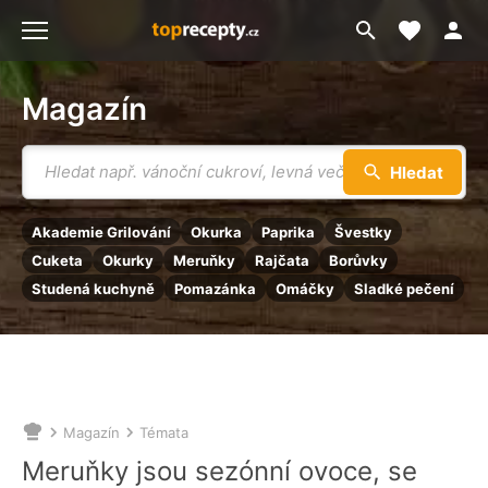
Moje akt
Přejít
Menu
na
vyhledávání
Magazín
Vyhledávání
Hledat
Akademie Grilování
Okurka
Paprika
Švestky
Cuketa
Okurky
Meruňky
Rajčata
Borůvky
Studená kuchyně
Pomazánka
Omáčky
Sladké pečení
Magazín
Témata
Nacházíte
se
Meruňky jsou sezónní ovoce, se
zde: