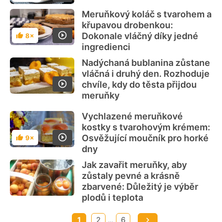
Meruňkový koláč s tvarohem a
křupavou drobenkou:
Dokonale vláčný díky jedné
8×
Hodnocení
ingredienci
Nadýchaná bublanina zůstane
vláčná i druhý den. Rozhoduje
chvíle, kdy do těsta přijdou
meruňky
Vychlazené meruňkové
kostky s tvarohovým krémem:
Osvěžující moučník pro horké
9×
Hodnocení
dny
Jak zavařit meruňky, aby
zůstaly pevné a krásně
zbarvené: Důležitý je výběr
plodů i teplota
1
2
6
…