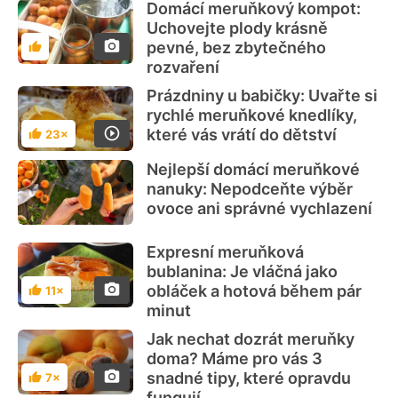
Domácí meruňkový kompot:
Uchovejte plody krásně
pevné, bez zbytečného
Hodnocení
rozvaření
Prázdniny u babičky: Uvařte si
rychlé meruňkové knedlíky,
které vás vrátí do dětství
23×
Hodnocení
Nejlepší domácí meruňkové
nanuky: Nepodceňte výběr
ovoce ani správné vychlazení
Expresní meruňková
bublanina: Je vláčná jako
obláček a hotová během pár
11×
Hodnocení
minut
Jak nechat dozrát meruňky
doma? Máme pro vás 3
snadné tipy, které opravdu
7×
Hodnocení
fungují