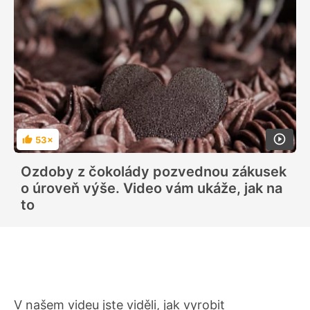
53×
H
o
d
Ozdoby z čokolády pozvednou zákusek
n
o
o úroveň výše. Video vám ukáže, jak na
c
e
to
n
í
V našem videu jste viděli, jak vyrobit