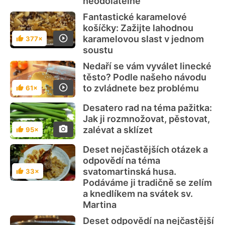
neodolatelné
Fantastické karamelové
košíčky: Zažijte lahodnou
karamelovou slast v jednom
377×
Hodnocení
soustu
Nedaří se vám vyválet linecké
těsto? Podle našeho návodu
to zvládnete bez problému
61×
Hodnocení
Desatero rad na téma pažitka:
Jak ji rozmnožovat, pěstovat,
zalévat a sklízet
95×
Hodnocení
Deset nejčastějších otázek a
odpovědí na téma
svatomartinská husa.
33×
Hodnocení
Podáváme ji tradičně se zelím
a knedlíkem na svátek sv.
Martina
Deset odpovědí na nejčastější