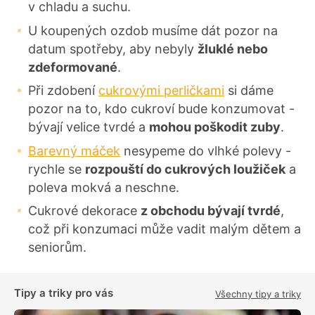
v chladu a suchu.
U koupených ozdob musíme dát pozor na
datum spotřeby, aby nebyly
žluklé nebo
zdeformované
.
Při zdobení
cukrovými perličkami
si dáme
pozor na to, kdo cukroví bude konzumovat -
bývají velice tvrdé a
mohou poškodit zuby
.
Barevný máček
nesypeme do vlhké polevy -
rychle se
rozpouští do cukrových loužiček
a
poleva mokvá a neschne.
Cukrové dekorace
z obchodu bývají tvrdé
,
což při konzumaci může vadit malým dětem a
seniorům.
Tipy a triky pro vás
Všechny tipy a triky