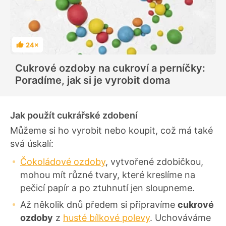
24×
H
o
d
Cukrové ozdoby na cukroví a perníčky:
n
o
Poradíme, jak si je vyrobit doma
c
e
n
í
Jak použít cukrářské zdobení
Můžeme si ho vyrobit nebo koupit, což má také
svá úskalí:
Čokoládové ozdoby
, vytvořené zdobičkou,
mohou mít různé tvary, které kreslíme na
pečicí papír a po ztuhnutí jen sloupneme.
Až několik dnů předem si připravíme
cukrové
ozdoby
z
husté bílkové polevy
. Uchováváme