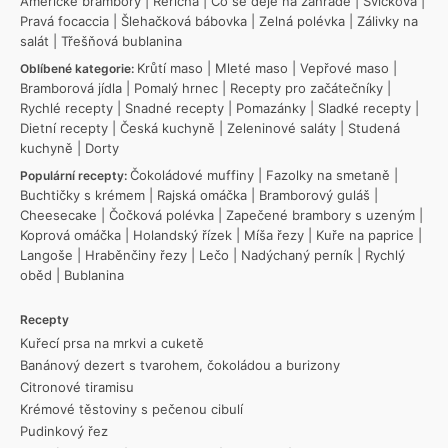
Americké brambory
|
Řeřicha
|
Co se děje na zahradě
|
Svíčková
|
Pravá focaccia
|
Šlehačková bábovka
|
Zelná polévka
|
Zálivky na
salát
|
Třešňová bublanina
Krůtí maso
|
Mleté maso
|
Vepřové maso
|
Oblíbené kategorie:
Bramborová jídla
|
Pomalý hrnec
|
Recepty pro začátečníky
|
Rychlé recepty
|
Snadné recepty
|
Pomazánky
|
Sladké recepty
|
Dietní recepty
|
Česká kuchyně
|
Zeleninové saláty
|
Studená
kuchyně
|
Dorty
Čokoládové muffiny
|
Fazolky na smetaně
|
Populární recepty:
Buchtičky s krémem
|
Rajská omáčka
|
Bramborový guláš
|
Cheesecake
|
Čočková polévka
|
Zapečené brambory s uzeným
|
Koprová omáčka
|
Holandský řízek
|
Míša řezy
|
Kuře na paprice
|
Langoše
|
Hraběnčiny řezy
|
Lečo
|
Nadýchaný perník
|
Rychlý
oběd
|
Bublanina
Recepty
Kuřecí prsa na mrkvi a cuketě
Banánový dezert s tvarohem, čokoládou a burizony
Citronové tiramisu
Krémové těstoviny s pečenou cibulí
Pudinkový řez