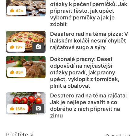
otázky k pečení perníčků. Jak
připravit těsto, jak upéct
42×
Hodnocení
výborné perníčky a jak je
zdobit
Desatero rad na téma pizza: V
italském koláči nesmí chybět
rajčatové sugo a sýry
19×
Hodnocení
Dokonalé pracny: Deset
odpovědí na nejčastější
otázky poradí, jak pracny
65×
Hodnocení
upéct, vyklopit z formiček,
plnit a obalovat
Desatero rad na téma rajčata:
Jak je nejlépe zavařit a co
dobrého z nich připravit na
165×
Hodnocení
zimu
Přečtěte si
Zobrazit více