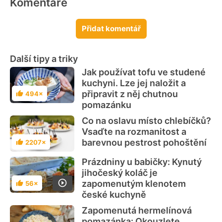
Komentáře
Přidat komentář
Další tipy a triky
Jak používat tofu ve studené
kuchyni. Lze jej naložit a
připravit z něj chutnou
494×
Hodnocení
pomazánku
Co na oslavu místo chlebíčků?
Vsaďte na rozmanitost a
barevnou pestrost pohoštění
2207×
Hodnocení
Prázdniny u babičky: Kynutý
jihočeský koláč je
zapomenutým klenotem
56×
Hodnocení
české kuchyně
Zapomenutá hermelínová
pomazánka: Okouzlete