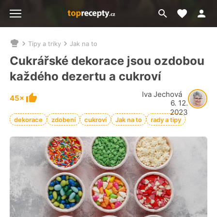
Moje akt
Přejít
Menu
na
vyhledávání
Tipy a triky
Jak na to
Nacházíte
se
Cukrářské dekorace jsou ozdobou
zde:
každého dezertu a cukroví
Iva Jechová
45×
6. 12.
2023
dekorace
zdobení
cukroví
Jak na to
rady a tipy