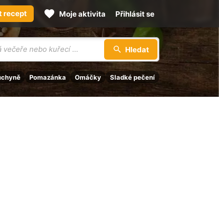
t recept
Moje aktivita
Přihlásit se
Hledat
uchyně
Pomazánka
Omáčky
Sladké pečení