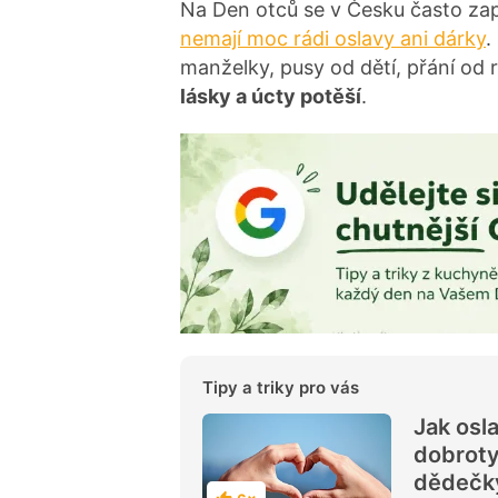
Na Den otců se v Česku často za
nemají moc rádi oslavy ani dárky
.
manželky, pusy od dětí, přání od 
lásky a úcty potěší
.
Tipy a triky pro vás
Jak osl
dobroty
dědečk