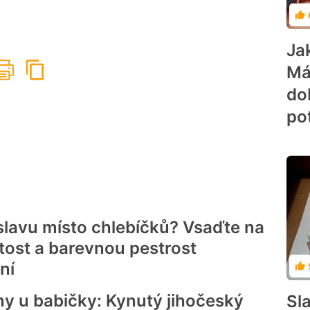
Ho
Ja
Má
do
po
slavu místo chlebíčků? Vsaďte na
tost a barevnou pestrost
ní
Ho
ny u babičky: Kynutý jihočeský
Sl