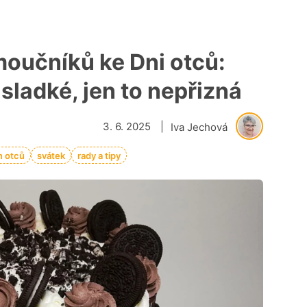
moučníků ke Dni otců:
sladké, jen to nepřizná
3. 6. 2025
|
Iva Jechová
n otců
svátek
rady a tipy