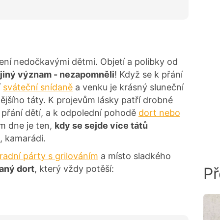
ení nedočkavými dětmi. Objetí a polibky od
jiný význam - nezapomněli
! Když se k přání
í
sváteční snídaně
a venku je krásný sluneční
nějšího táty. K projevům lásky patří drobné
 přání dětí, a k odpolední pohodě
dort nebo
m dne je ten,
kdy se sejde více tátů
, kamarádi.
radní párty s grilováním
a místo sladkého
laný dort
, který vždy potěší:
Př