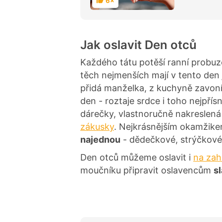
6×
H
o
d
n
o
c
Jak oslavit Den otců
e
n
í
Každého tátu potěší ranní probuz
těch nejmenších mají v tento den
přidá manželka, z kuchyně zavon
den - roztaje srdce i toho nejpřís
dárečky, vlastnoručně nakreslená
zákusky
. Nejkrásnějším okamžike
najednou
- dědečkové, strýčkové
Den otců můžeme oslavit i
na zah
moučníku připravit oslavencům
s