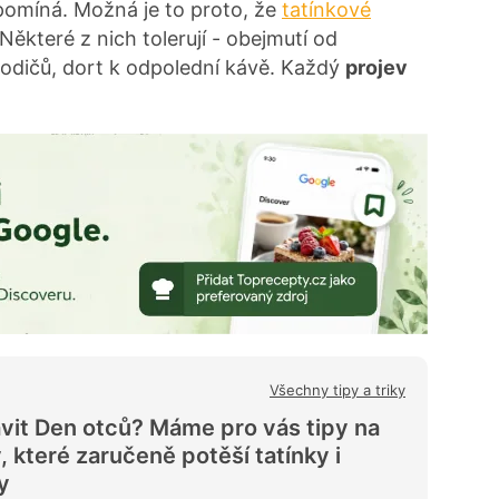
pomíná. Možná je to proto, že
tatínkové
 Některé z nich tolerují - obejmutí od
rodičů, dort k odpolední kávě. Každý
projev
Všechny tipy a triky
avit Den otců? Máme pro vás tipy na
, které zaručeně potěší tatínky i
y