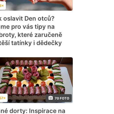
6×
dnocení
k oslavit Den otců?
me pro vás tipy na
broty, které zaručeně
těší tatínky i dědečky
57×
70 FOTO
dnocení
ané dorty: Inspirace na