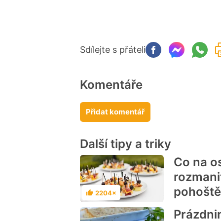
Sdílejte s přáteli
Komentáře
Přidat komentář
Další tipy a triky
Co na o
rozmani
pohoště
2204×
Hodnocení
Prázdni