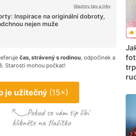
Všechny tipy a triky
rty: Inspirace na originální dobroty,
adchnou nejen muže
Ho
Ja
fo
referuje
čas, strávený s rodinou
, odpočinek a
ě. Starosti mohou počkat!
trp
ru
p je užitečný
(15×)