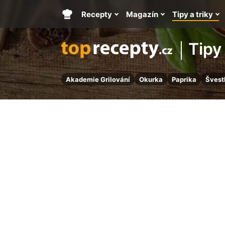
Recepty
Magazín
Tipy a triky
Hlavní
stránka
Tipy 
Akademie Grilování
Okurka
Paprika
Švest