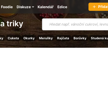
Přida
Foodie
Diskuze
Kalendář
Edice
Vyhledávání
a triky
ky
Cuketa
Okurky
Meruňky
Rajčata
Borůvky
Studená k