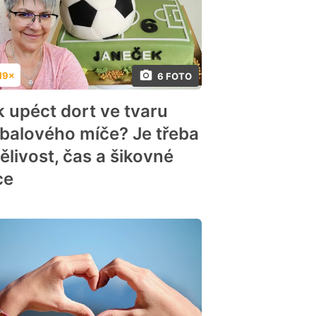
19×
6 FOTO
dnocení
k upéct dort ve tvaru
tbalového míče? Je třeba
ělivost, čas a šikovné
ce