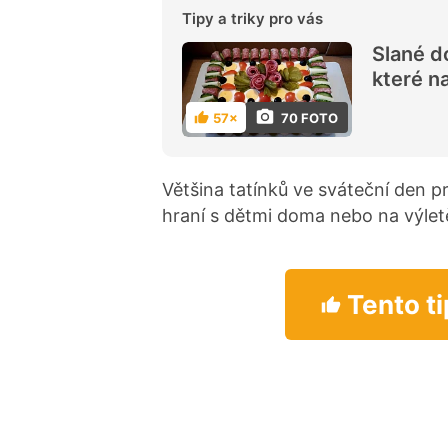
Tipy a triky pro vás
Slané do
které n
70 FOTO
57×
H
o
d
n
o
Většina tatínků ve sváteční den p
c
e
hraní s dětmi doma nebo na výlet
n
í
Tento ti