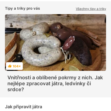
Tipy a triky pro vás
Všechny tipy a triky
104×
H
o
d
Vnitřnosti a oblíbené pokrmy z nich. Jak
n
o
nejlépe zpracovat játra, ledvinky či
c
e
srdce?
n
í
Jak připravit játra