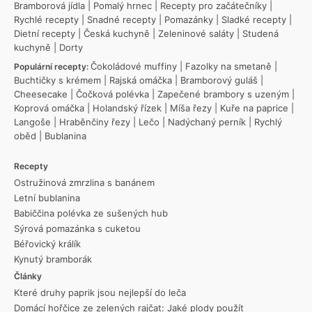
Bramborová jídla
|
Pomalý hrnec
|
Recepty pro začátečníky
|
Rychlé recepty
|
Snadné recepty
|
Pomazánky
|
Sladké recepty
|
Dietní recepty
|
Česká kuchyně
|
Zeleninové saláty
|
Studená
kuchyně
|
Dorty
Čokoládové muffiny
|
Fazolky na smetaně
|
Populární recepty:
Buchtičky s krémem
|
Rajská omáčka
|
Bramborový guláš
|
Cheesecake
|
Čočková polévka
|
Zapečené brambory s uzeným
|
Koprová omáčka
|
Holandský řízek
|
Míša řezy
|
Kuře na paprice
|
Langoše
|
Hraběnčiny řezy
|
Lečo
|
Nadýchaný perník
|
Rychlý
oběd
|
Bublanina
Recepty
Ostružinová zmrzlina s banánem
Letní bublanina
Babiččina polévka ze sušených hub
Sýrová pomazánka s cuketou
Béřovický králík
Kynutý bramborák
Články
Které druhy paprik jsou nejlepší do leča
Domácí hořčice ze zelených rajčat: Jaké plody použít