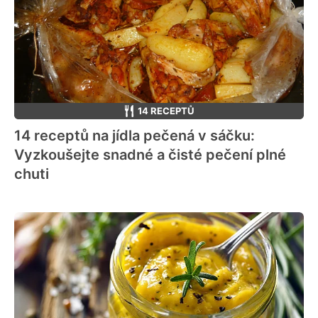
14 RECEPTŮ
14 receptů na jídla pečená v sáčku:
Vyzkoušejte snadné a čisté pečení plné
chuti