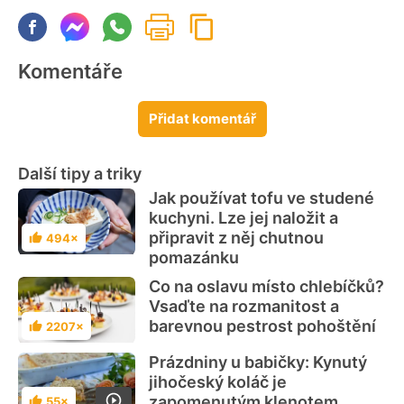
Komentáře
Přidat komentář
Další tipy a triky
Jak používat tofu ve studené
kuchyni. Lze jej naložit a
připravit z něj chutnou
494×
Hodnocení
pomazánku
Co na oslavu místo chlebíčků?
Vsaďte na rozmanitost a
barevnou pestrost pohoštění
2207×
Hodnocení
Prázdniny u babičky: Kynutý
jihočeský koláč je
zapomenutým klenotem
55×