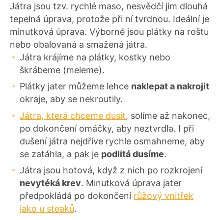
Játra jsou tzv. rychlé maso, nesvědčí jim dlouhá
tepelná úprava, protože při ní tvrdnou. Ideální je
minutková úprava. Výborné jsou plátky na roštu
nebo obalovaná a smažená játra.
Játra krájíme na plátky, kostky nebo
škrábeme (meleme).
Plátky jater můžeme lehce
naklepat a nakrojit
okraje, aby se nekroutily.
Játra, která chceme dusit
, solíme až nakonec,
po dokončení omáčky, aby neztvrdla. I při
dušení játra nejdříve rychle osmahneme, aby
se zatáhla, a pak je
podlitá dusíme
.
Játra jsou hotová, když z nich po rozkrojení
nevytéká krev
. Minutková úprava jater
předpokládá po dokončení
růžový vnitřek
jako u steaků
.