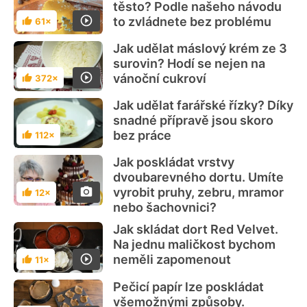
těsto? Podle našeho návodu
to zvládnete bez problému
61×
Hodnocení
Jak udělat máslový krém ze 3
surovin? Hodí se nejen na
vánoční cukroví
372×
Hodnocení
Jak udělat farářské řízky? Díky
snadné přípravě jsou skoro
bez práce
112×
Hodnocení
Jak poskládat vrstvy
dvoubarevného dortu. Umíte
vyrobit pruhy, zebru, mramor
12×
Hodnocení
nebo šachovnici?
Jak skládat dort Red Velvet.
Na jednu maličkost bychom
neměli zapomenout
11×
Hodnocení
Pečicí papír lze poskládat
všemožnými způsoby.