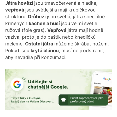
Játra hovězí
jsou tmavočervená a hladká,
vepřová
jsou světlejší a mají krupičkovou
strukturu.
Drůbeží
jsou světlá, játra speciálně
krmených
kachen a husí
jsou velmi světle
růžová (foie gras).
Vepřová
játra mají hodně
vaziva, proto je do paštik nebo knedlíčků
meleme.
Ostatní játra
můžeme škrábat nožem.
Pokud jsou
krytá blánou
, musíme ji odstranit,
aby nevadila při konzumaci.