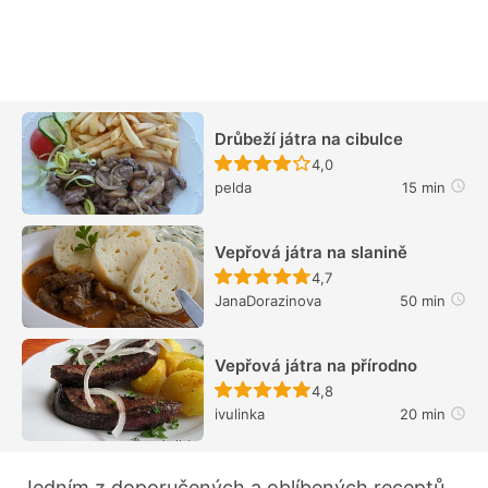
Drůbeží játra na cibulce
Recept ještě nebyl hodn
4,0
pelda
15 min
Vepřová játra na slanině
Recept ještě nebyl hodn
4,7
JanaDorazinova
50 min
Vepřová játra na přírodno
Recept ještě nebyl hodn
4,8
ivulinka
20 min
Jedním z doporučených a oblíbených receptů