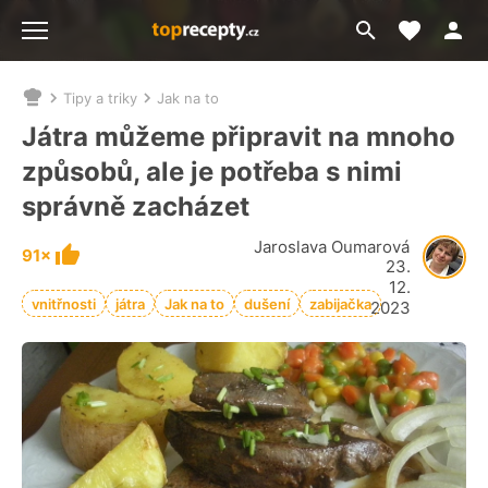
Moje akt
Přejít
Menu
na
vyhledávání
Tipy a triky
Jak na to
Nacházíte
se
Játra můžeme připravit na mnoho
zde:
způsobů, ale je potřeba s nimi
správně zacházet
Jaroslava Oumarová
91×
23.
12.
vnitřnosti
játra
Jak na to
dušení
zabijačka
2023