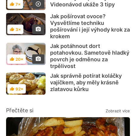
Videonávod ukáže 3 tipy
7×
Hodnocení
Jak pošírovat ovoce?
Vysvětlíme techniku
pošírování i její výhody krok za
3×
Hodnocení
krokem
Jak potáhnout dort
potahovkou. Sametově hladký
povrch je odměnou za
20×
Hodnocení
trpělivost
Jak správně potírat koláčky
vajíčkem, aby měly krásně
zlatavou kůrku
92×
Hodnocení
Přečtěte si
Zobrazit více