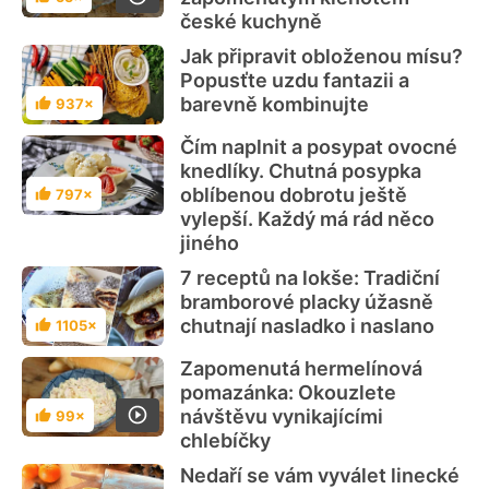
Hodnocení
české kuchyně
Jak připravit obloženou mísu?
Popusťte uzdu fantazii a
barevně kombinujte
937×
Hodnocení
Čím naplnit a posypat ovocné
knedlíky. Chutná posypka
oblíbenou dobrotu ještě
797×
Hodnocení
vylepší. Každý má rád něco
jiného
7 receptů na lokše: Tradiční
bramborové placky úžasně
chutnají nasladko i naslano
1105×
Hodnocení
Zapomenutá hermelínová
pomazánka: Okouzlete
návštěvu vynikajícími
99×
Hodnocení
chlebíčky
Nedaří se vám vyválet linecké