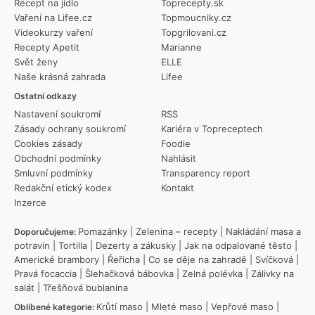
Recept na jídlo
Toprecepty.sk
Vaření na Lifee.cz
Topmoucniky.cz
Videokurzy vaření
Topgrilovani.cz
Recepty Apetit
Marianne
Svět ženy
ELLE
Naše krásná zahrada
Lifee
Ostatní odkazy
Nastavení soukromí
RSS
Zásady ochrany soukromí
Kariéra v Topreceptech
Cookies zásady
Foodie
Obchodní podmínky
Nahlásit
Smluvní podmínky
Transparency report
Redakční etický kodex
Kontakt
Inzerce
Pomazánky
|
Zelenina – recepty
|
Nakládání masa a
Doporučujeme:
potravin
|
Tortilla
|
Dezerty a zákusky
|
Jak na odpalované těsto
|
Americké brambory
|
Řeřicha
|
Co se děje na zahradě
|
Svíčková
|
Pravá focaccia
|
Šlehačková bábovka
|
Zelná polévka
|
Zálivky na
salát
|
Třešňová bublanina
Krůtí maso
|
Mleté maso
|
Vepřové maso
|
Oblíbené kategorie: