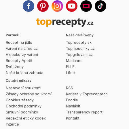
Partneři
Naše další weby
Recept na jídlo
Toprecepty.sk
Vaření na Lifee.cz
Topmoucniky.cz
Videokurzy vaření
Topgrilovani.cz
Recepty Apetit
Marianne
Svět ženy
ELLE
Naše krásná zahrada
Lifee
Ostatní odkazy
Nastavení soukromí
RSS
Zásady ochrany soukromí
Kariéra v Topreceptech
Cookies zásady
Foodie
Obchodní podmínky
Nahlásit
Smluvní podmínky
Transparency report
Redakční etický kodex
Kontakt
Inzerce