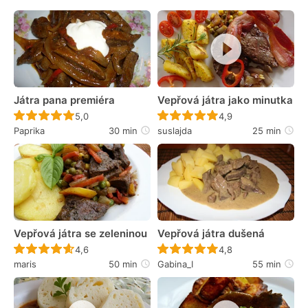
Játra pana premiéra
Vepřová játra jako minutka
Recept ještě nebyl hodnocen
Recept ještě nebyl 
5,0
4,9
Paprika
30 min
suslajda
25 min
Vepřová játra se zeleninou
Vepřová játra dušená
Recept ještě nebyl hodnocen
Recept ještě nebyl 
4,6
4,8
maris
50 min
Gabina_I
55 min