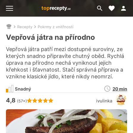
Moje akt
Přejít
Menu
na
vyhledávání
Recepty
Pokrmy z vnitřností
Nacházíte
se
Vepřová játra na přírodno
zde:
Vepřová játra patří mezi dostupné suroviny, ze
kterých snadno připravíte chutný oběd. Rychlá
úprava na přírodno nechá vyniknout jejich
křehkost i šťavnatost. Stačí správná příprava a
vznikne klasické jídlo, které nikdy neomrzí.
Doba
Snadný
20 min
přípravy
4,8
Hodnocení receptu je
ivulinka
(57×)