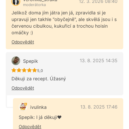
12. 3. 2026 08:40
moderátorka
Jelikož doma jím játra jen já, zpravidla si je
upravuji jen takhle "obyčejně", ale skvělá jsou i s
červenou cibulkou, kukuřicí a trochou hoisin
omáčky :)
Odpovědět
13. 8. 2025 14:35
Spepik
Recept ještě nebyl hodnocen
5,0
Děkuji za recept. Úžasný
Odpovědět
13. 8. 2025 17:46
ivulinka
Spepik: I já děkuji❤️
Odpovědět