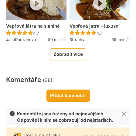
Vepřová játra na slanině
Vepřová játra - luxusní
Recept ještě nebyl hodnocen
Recept ještě nebyl 
4,7
4,7
JanaDorazinova
50 min
Strouhys
65 min
Zobrazit více
Komentáře
(28)
Přidat komentář
Komentáře jsou řazeny od nejnovějších.
Odpovědi k nim se zobrazují od nejstarších.
veronika_straka