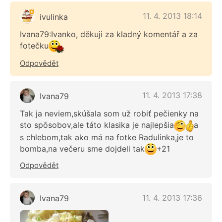
11. 4. 2013 18:14
ivulinka
Ivana79:Ivanko, děkuji za kladný komentář a za
fotečku
Odpovědět
11. 4. 2013 17:38
Ivana79
Tak ja neviem,skúšala som už robiť pečienky na
sto spôsobov,ale táto klasika je najlepšia
a
s chlebom,tak ako má na fotke Radulinka,je to
bomba,na večeru sme dojdeli tak
+21
Odpovědět
11. 4. 2013 17:36
Ivana79