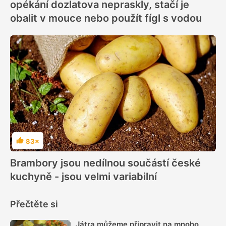
opékání dozlatova nepraskly, stačí je
obalit v mouce nebo použít fígl s vodou
83×
Hodnocení
Brambory jsou nedílnou součástí české
kuchyně - jsou velmi variabilní
Přečtěte si
Játra můžeme připravit na mnoho