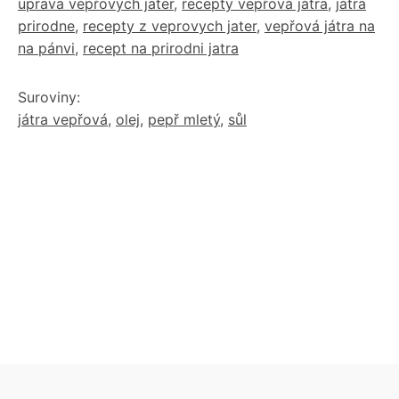
úprava vepřových jater
,
recepty vepřová játra
,
játra
prirodne
,
recepty z veprovych jater
,
vepřová játra na
na pánvi
,
recept na prirodni jatra
Suroviny:
játra vepřová
,
olej
,
pepř mletý
,
sůl