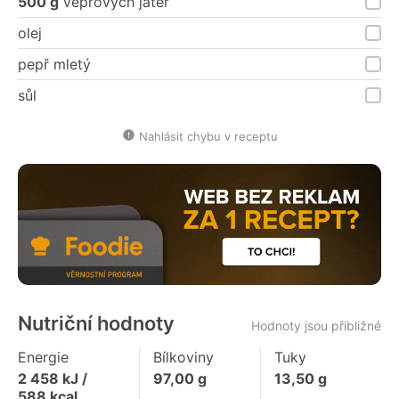
500 g
vepřových jater
olej
pepř mletý
sůl
Nahlásit chybu v receptu
Nutriční hodnoty
Hodnoty jsou přibližné
Energie
Bílkoviny
Tuky
2 458
kJ /
97,00
g
13,50
g
588
kcal