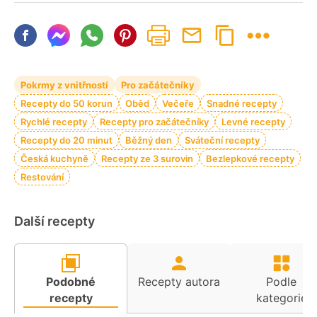
Pokrmy z vnitřností
Pro začátečníky
Recepty do 50 korun
Oběd
Večeře
Snadné recepty
Rychlé recepty
Recepty pro začátečníky
Levné recepty
Recepty do 20 minut
Běžný den
Sváteční recepty
Česká kuchyně
Recepty ze 3 surovin
Bezlepkové recepty
Restování
Další recepty
Podobné
Recepty autora
Podle
recepty
kategorie