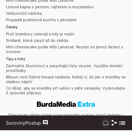
Mini cheesecake podle Míši Landové
Listová kapsa s pestem, rajčetem a mozzarellou
Velikonoční nádivka
Propadlá pudinková buchta s jahodami
Články
Proč brambory zelenají a kdy je nejíst
Snídaně, která zasytí až do oběda
Mini cheesecake podle Míši Landové: Recept na jemný dezert s
ovocem
Tipy a triky
Zachraňte žloutnoucí a zasychající listy okurek. Využijte domácí
prostředky
Blboun není žádná hloupá nadávka: Každý ví, že jde o knedlíky se
sladkou náplní
Co dělat, aby se knedlíky při vaření v páře neslepily: Vyzkoušejte
5 způsobů přípravy
Šíření obsahu těchto stránek je bez písemného souhlasu autorů zakázáno. |
Copyright © 2026 Toprecepty.cz
Sdílet
Zobraz
Suroviny
Postup
Komentáře
Nezhasínat
více