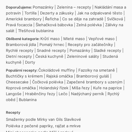
Pomazánky
|
Zelenina – recepty
|
Nakládání masa a
Doporučujeme:
potravin
|
Tortilla
|
Dezerty a zákusky
|
Jak na odpalované těsto
|
Americké brambory
|
Řeřicha
|
Co se děje na zahradě
|
Svíčková
|
Pravá focaccia
|
Šlehačková bábovka
|
Zelná polévka
|
Zálivky na
salát
|
Třešňová bublanina
Krůtí maso
|
Mleté maso
|
Vepřové maso
|
Oblíbené kategorie:
Bramborová jídla
|
Pomalý hrnec
|
Recepty pro začátečníky
|
Rychlé recepty
|
Snadné recepty
|
Pomazánky
|
Sladké recepty
|
Dietní recepty
|
Česká kuchyně
|
Zeleninové saláty
|
Studená
kuchyně
|
Dorty
Čokoládové muffiny
|
Fazolky na smetaně
|
Populární recepty:
Buchtičky s krémem
|
Rajská omáčka
|
Bramborový guláš
|
Cheesecake
|
Čočková polévka
|
Zapečené brambory s uzeným
|
Koprová omáčka
|
Holandský řízek
|
Míša řezy
|
Kuře na paprice
|
Langoše
|
Hraběnčiny řezy
|
Lečo
|
Nadýchaný perník
|
Rychlý
oběd
|
Bublanina
Recepty
Smaženky podle Mirky van Gils Slavíkové
Polévka z pečené papriky, rajčat a mrkve