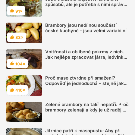
způsobů, ale je potřeba s nimi správně
zacházet
91×
Hodnocení
Brambory jsou nedílnou součástí
české kuchyně - jsou velmi variabilní
83×
Hodnocení
Vnitřnosti a oblíbené pokrmy z nich.
Jak nejlépe zpracovat játra, ledvinky
či srdce?
104×
Hodnocení
Proč maso ztvrdne při smažení?
Odpověď je jednoduchá – stejně jako
řešení problému
410×
Hodnocení
Zelené brambory na talíř nepatří: Proč
brambory zelenají a kdy je už raději
nejíst
Jitrnice patří k masopustu: Aby při