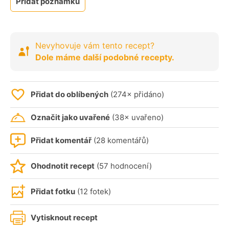
Přidat poznámku
Nevyhovuje vám tento recept?
Dole máme další podobné recepty.
Přidat do oblíbených
(274× přidáno)
Označit jako uvařené
(38× uvařeno)
Přidat komentář
(28 komentářů)
Ohodnotit recept
(57 hodnocení)
Přidat fotku
(12 fotek)
Vytisknout recept