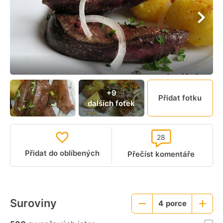
+9
Přidat fotku
dalších fotek
28
Přidat do oblíbených
Přečíst komentáře
Suroviny
4
porce
Menší
Větší
porce
porce