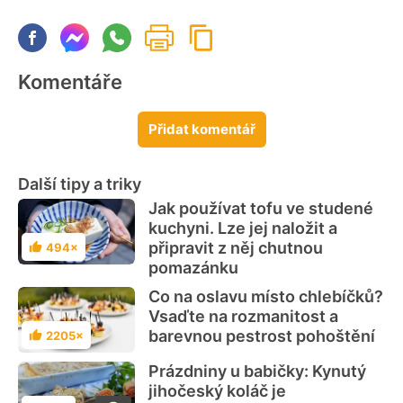
Komentáře
Přidat komentář
Další tipy a triky
Jak používat tofu ve studené
kuchyni. Lze jej naložit a
připravit z něj chutnou
494×
Hodnocení
pomazánku
Co na oslavu místo chlebíčků?
Vsaďte na rozmanitost a
barevnou pestrost pohoštění
2205×
Hodnocení
Prázdniny u babičky: Kynutý
jihočeský koláč je