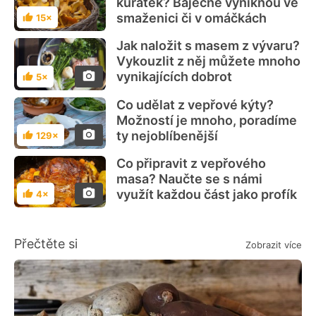
kuřátek? Báječně vyniknou ve
smaženici či v omáčkách
15×
Hodnocení
Jak naložit s masem z vývaru?
Vykouzlit z něj můžete mnoho
vynikajících dobrot
5×
Hodnocení
Co udělat z vepřové kýty?
Možností je mnoho, poradíme
ty nejoblíbenější
129×
Hodnocení
Co připravit z vepřového
masa? Naučte se s námi
využít každou část jako profík
4×
Hodnocení
Přečtěte si
Zobrazit více