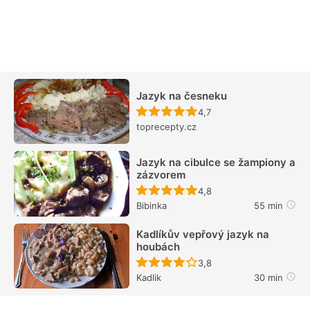
Jazyk na česneku
Recept ještě nebyl hodn
4,7
toprecepty.cz
Jazyk na cibulce se žampiony a
zázvorem
Recept ještě nebyl hodn
4,8
Bibinka
55 min
Kadlíkův vepřový jazyk na
houbách
Recept ještě nebyl hodn
3,8
Kadlik
30 min