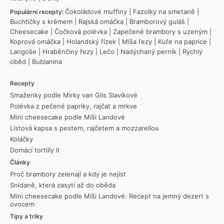
Čokoládové muffiny
|
Fazolky na smetaně
|
Populární recepty:
Buchtičky s krémem
|
Rajská omáčka
|
Bramborový guláš
|
Cheesecake
|
Čočková polévka
|
Zapečené brambory s uzeným
|
Koprová omáčka
|
Holandský řízek
|
Míša řezy
|
Kuře na paprice
|
Langoše
|
Hraběnčiny řezy
|
Lečo
|
Nadýchaný perník
|
Rychlý
oběd
|
Bublanina
Recepty
Smaženky podle Mirky van Gils Slavíkové
Polévka z pečené papriky, rajčat a mrkve
Mini cheesecake podle Míši Landové
Listová kapsa s pestem, rajčetem a mozzarellou
Koláčky
Domácí tortilly II
Články
Proč brambory zelenají a kdy je nejíst
Snídaně, která zasytí až do oběda
Mini cheesecake podle Míši Landové: Recept na jemný dezert s
ovocem
Tipy a triky