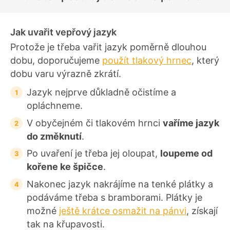
e
n
í
Jak uvařit vepřový jazyk
Protože je třeba vařit jazyk poměrně dlouhou
dobu, doporučujeme
použít tlakový hrnec
, který
dobu varu výrazně zkrátí.
Jazyk nejprve důkladně očistíme a
opláchneme.
V obyčejném či tlakovém hrnci
vaříme jazyk
do změknutí
.
Po uvaření je třeba jej oloupat,
loupeme od
kořene ke špičce
.
Nakonec jazyk nakrájíme na tenké plátky a
podáváme třeba s bramborami. Plátky je
možné
ještě krátce osmažit na pánvi
, získají
tak na křupavosti.