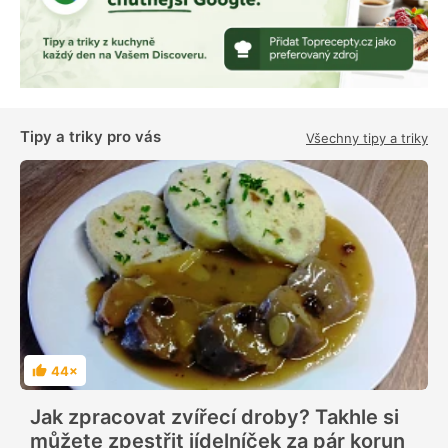
Tipy a triky pro vás
Všechny tipy a triky
44×
H
o
d
Jak zpracovat zvířecí droby? Takhle si
n
o
můžete zpestřit jídelníček za pár korun
c