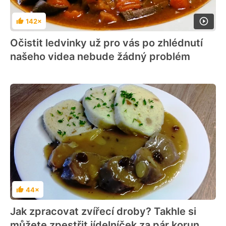
142×
Hodnocení
Očistit ledvinky už pro vás po zhlédnutí
našeho videa nebude žádný problém
44×
Hodnocení
Jak zpracovat zvířecí droby? Takhle si
můžete zpestřit jídelníček za pár korun