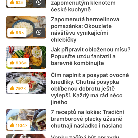
zapomenutým klenotem
52×
Hodnocení
české kuchyně
Zapomenutá hermelínová
pomazánka: Okouzlete
návštěvu vynikajícími
96×
Hodnocení
chlebíčky
Jak připravit obloženou mísu?
Popusťte uzdu fantazii a
barevně kombinujte
936×
Hodnocení
Čím naplnit a posypat ovocné
knedlíky. Chutná posypka
oblíbenou dobrotu ještě
797×
Hodnocení
vylepší. Každý má rád něco
jiného
7 receptů na lokše: Tradiční
bramborové placky úžasně
chutnají nasladko i naslano
1104×
Hodnocení
Venku začíná být opravdu