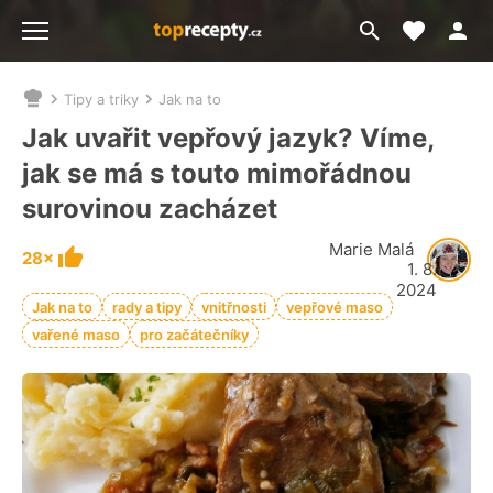
Moje akt
Přejít
Menu
na
vyhledávání
Tipy a triky
Jak na to
Nacházíte
se
Jak uvařit vepřový jazyk? Víme,
zde:
jak se má s touto mimořádnou
surovinou zacházet
Marie Malá
28×
1. 8.
2024
Jak na to
rady a tipy
vnitřnosti
vepřové maso
vařené maso
pro začátečníky