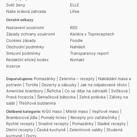
Svět ženy
ELLE
Naše krásná zahrada
Lifee
Ostatní odkazy
Nastavení soukromí
RSS
Zásady ochrany soukromí
Kariéra v Topreceptech
Cookies zásady
Foodie
Obchodní podmínky
Nahlásit
Smluvní podmínky
Transparency report
Redakční etický kodex
Kontakt
Inzerce
Pomazánky
|
Zelenina – recepty
|
Nakládání masa a
Doporučujeme:
potravin
|
Tortilla
|
Dezerty a zákusky
|
Jak na odpalované těsto
|
Americké brambory
|
Řeřicha
|
Co se děje na zahradě
|
Svíčková
|
Pravá focaccia
|
Šlehačková bábovka
|
Zelná polévka
|
Zálivky na
salát
|
Třešňová bublanina
Krůtí maso
|
Mleté maso
|
Vepřové maso
|
Oblíbené kategorie:
Bramborová jídla
|
Pomalý hrnec
|
Recepty pro začátečníky
|
Rychlé recepty
|
Snadné recepty
|
Pomazánky
|
Sladké recepty
|
Dietní recepty
|
Česká kuchyně
|
Zeleninové saláty
|
Studená
kuchyně
|
Dorty