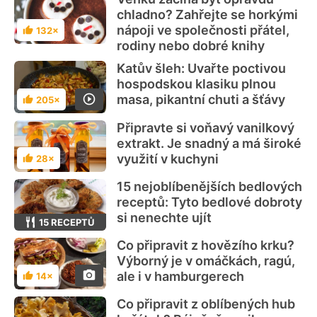
chladno? Zahřejte se horkými
nápoji ve společnosti přátel,
132×
Hodnocení
rodiny nebo dobré knihy
Katův šleh: Uvařte poctivou
hospodskou klasiku plnou
masa, pikantní chuti a šťávy
205×
Hodnocení
Připravte si voňavý vanilkový
extrakt. Je snadný a má široké
využití v kuchyni
28×
Hodnocení
15 nejoblíbenějších bedlových
receptů: Tyto bedlové dobroty
si nenechte ujít
15 RECEPTŮ
Co připravit z hovězího krku?
Výborný je v omáčkách, ragú,
ale i v hamburgerech
14×
Hodnocení
Co připravit z oblíbených hub