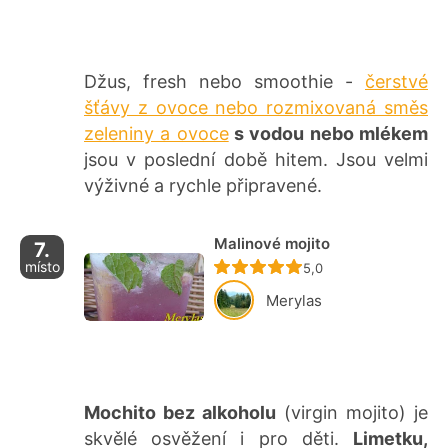
Džus, fresh nebo smoothie -
čerstvé
šťávy z ovoce nebo rozmixovaná směs
zeleniny a ovoce
s vodou nebo mlékem
jsou v poslední době hitem. Jsou velmi
výživné a rychle připravené.
Malinové mojito
7.
místo
Recept ještě nebyl ho
5,0
Merylas
Mochito bez alkoholu
(virgin mojito) je
skvělé osvěžení i pro děti.
Limetku,