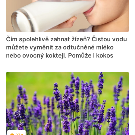
Čím spolehlivě zahnat žízeň? Čistou vodu
můžete vyměnit za odtučněné mléko
nebo ovocný koktejl. Pomůže i kokos
37×