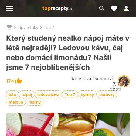
Moje akt
Přejít
Menu
na
vyhledávání
Tipy a triky
Top 7
Nacházíte
se
Který studený nealko nápoj máte v
zde:
létě nejraději? Ledovou kávu, čaj
nebo domácí limonádu? Našli
jsme 7 nejoblíbenějších
Jaroslava Oumarová
17×
7. 7.
2022
léto
nápoj
ledová káva
Top 7
bylinky
borůvky
meloun
maliny