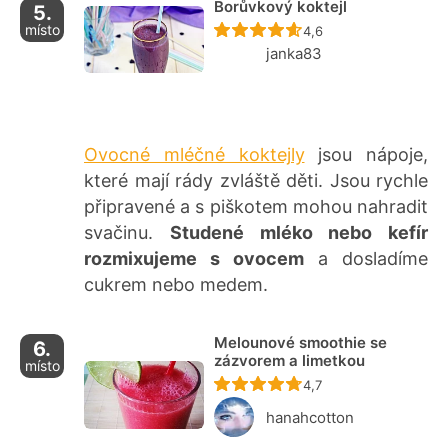
Borůvkový koktejl
5.
místo
Recept ještě nebyl ho
4,6
janka83
Ovocné mléčné koktejly
jsou nápoje,
které mají rády zvláště děti. Jsou rychle
připravené a s piškotem mohou nahradit
svačinu.
Studené mléko nebo kefír
rozmixujeme s ovocem
a dosladíme
cukrem nebo medem.
Melounové smoothie se
6.
zázvorem a limetkou
místo
Recept ještě nebyl ho
4,7
hanahcotton