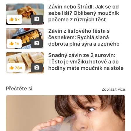
Závin nebo štrúdl: Jak se od
sebe liší? Oblíbený moučník
pečeme z různých těst
5×
Hodnocení
Závin z listového těsta s
česnekem: Rychlá slaná
dobrota plná sýra a uzeného
1×
Hodnocení
Snadný závin ze 2 surovin:
Těsto je vmžiku hotové a do
hodiny máte moučník na stole
78×
Hodnocení
Přečtěte si
Zobrazit více