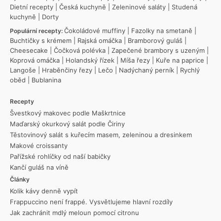
Dietní recepty
|
Česká kuchyně
|
Zeleninové saláty
|
Studená
kuchyně
|
Dorty
Čokoládové muffiny
|
Fazolky na smetaně
|
Populární recepty:
Buchtičky s krémem
|
Rajská omáčka
|
Bramborový guláš
|
Cheesecake
|
Čočková polévka
|
Zapečené brambory s uzeným
|
Koprová omáčka
|
Holandský řízek
|
Míša řezy
|
Kuře na paprice
|
Langoše
|
Hraběnčiny řezy
|
Lečo
|
Nadýchaný perník
|
Rychlý
oběd
|
Bublanina
Recepty
Švestkový makovec podle Maškrtnice
Maďarský okurkový salát podle Čiriny
Těstovinový salát s kuřecím masem, zeleninou a dresinkem
Makové croissanty
Pařížské rohlíčky od naší babičky
Kančí guláš na víně
Články
Kolik kávy denně vypít
Frappuccino není frappé. Vysvětlujeme hlavní rozdíly
Jak zachránit mdlý meloun pomocí citronu