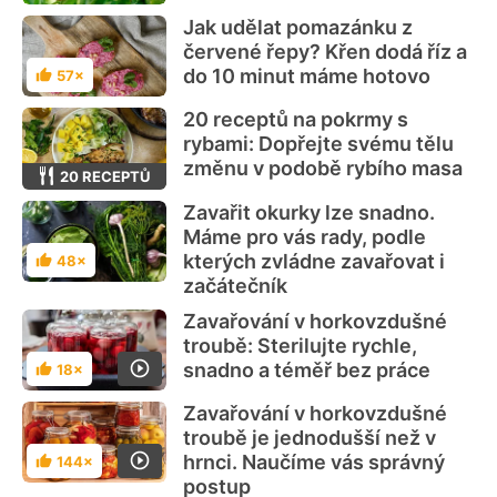
Jak udělat pomazánku z
červené řepy? Křen dodá říz a
do 10 minut máme hotovo
57×
Hodnocení
20 receptů na pokrmy s
rybami: Dopřejte svému tělu
změnu v podobě rybího masa
20 RECEPTŮ
Zavařit okurky lze snadno.
Máme pro vás rady, podle
kterých zvládne zavařovat i
48×
Hodnocení
začátečník
Zavařování v horkovzdušné
troubě: Sterilujte rychle,
snadno a téměř bez práce
18×
Hodnocení
Zavařování v horkovzdušné
troubě je jednodušší než v
hrnci. Naučíme vás správný
144×
Hodnocení
postup