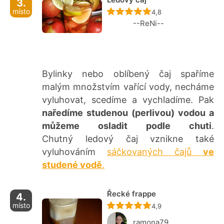
3.
místo
Recept ještě nebyl ho
4,8
--ReNi--
Bylinky nebo oblíbený čaj spaříme
malým množstvím vařící vody, necháme
vyluhovat, scedíme a vychladíme. Pak
naředíme studenou (perlivou) vodou a
můžeme osladit podle chuti
.
Chutný ledový čaj vznikne také
vyluhováním
sáčkovaných čajů
ve
studené vodě
.
Řecké frappe
4.
místo
Recept ještě nebyl ho
4,9
ramona79