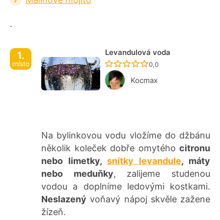
.
Levandulová voda
1.
místo
Recept ještě nebyl ho
0,0
Kocmax
Na bylinkovou vodu vložíme do džbánu
několik koleček dobře omytého
citronu
nebo limetky,
snítky levandule
, máty
nebo meduňky
, zalijeme studenou
vodou a doplníme ledovými kostkami.
Neslazený
voňavý nápoj skvěle zažene
žízeň.