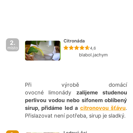
Citronáda
2.
místo
Recept ještě nebyl ho
4,6
blabol.jachym
Při výrobě domácí
ovocné limonády
zalijeme studenou
perlivou vodou nebo sifonem oblíbený
sirup, přidáme led a
citronovou šťávu
.
Přislazovat není potřeba, sirup je sladký.
Ledový čaj