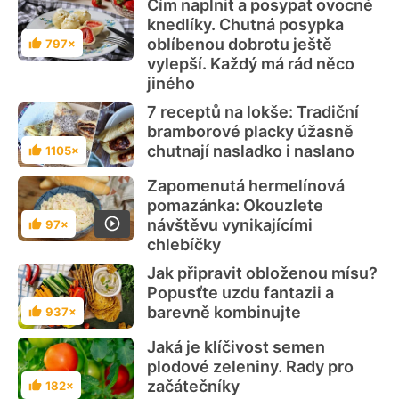
Čím naplnit a posypat ovocné
knedlíky. Chutná posypka
oblíbenou dobrotu ještě
797×
Hodnocení
vylepší. Každý má rád něco
jiného
7 receptů na lokše: Tradiční
bramborové placky úžasně
chutnají nasladko i naslano
1105×
Hodnocení
Zapomenutá hermelínová
pomazánka: Okouzlete
návštěvu vynikajícími
97×
Hodnocení
chlebíčky
Jak připravit obloženou mísu?
Popusťte uzdu fantazii a
barevně kombinujte
937×
Hodnocení
Jaká je klíčivost semen
plodové zeleniny. Rady pro
začátečníky
182×
Hodnocení