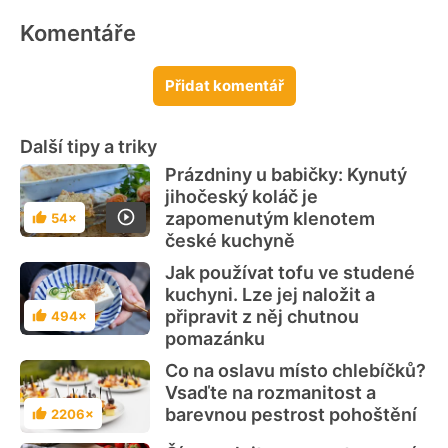
Komentáře
Přidat komentář
Další tipy a triky
Prázdniny u babičky: Kynutý
jihočeský koláč je
zapomenutým klenotem
54×
Hodnocení
české kuchyně
Jak používat tofu ve studené
kuchyni. Lze jej naložit a
připravit z něj chutnou
494×
Hodnocení
pomazánku
Co na oslavu místo chlebíčků?
Vsaďte na rozmanitost a
barevnou pestrost pohoštění
2206×
Hodnocení