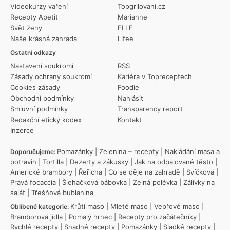
Videokurzy vaření
Topgrilovani.cz
Recepty Apetit
Marianne
Svět ženy
ELLE
Naše krásná zahrada
Lifee
Ostatní odkazy
Nastavení soukromí
RSS
Zásady ochrany soukromí
Kariéra v Topreceptech
Cookies zásady
Foodie
Obchodní podmínky
Nahlásit
Smluvní podmínky
Transparency report
Redakční etický kodex
Kontakt
Inzerce
Pomazánky
|
Zelenina – recepty
|
Nakládání masa a
Doporučujeme:
potravin
|
Tortilla
|
Dezerty a zákusky
|
Jak na odpalované těsto
|
Americké brambory
|
Řeřicha
|
Co se děje na zahradě
|
Svíčková
|
Pravá focaccia
|
Šlehačková bábovka
|
Zelná polévka
|
Zálivky na
salát
|
Třešňová bublanina
Krůtí maso
|
Mleté maso
|
Vepřové maso
|
Oblíbené kategorie:
Bramborová jídla
|
Pomalý hrnec
|
Recepty pro začátečníky
|
Rychlé recepty
|
Snadné recepty
|
Pomazánky
|
Sladké recepty
|