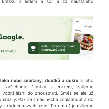
kotlíku s ledem a solí a za neustálého
léka nebo smetany, žloutků a cukru
a jeho
. Našleháme žloutky s cukrem, zalijeme
vodní lázni do zhoustnutí. Směs se ale už
ky srazily. Pak se směs nechá zchladnout a do
ky k řádnému vychlazení. Potom už jen vlijeme