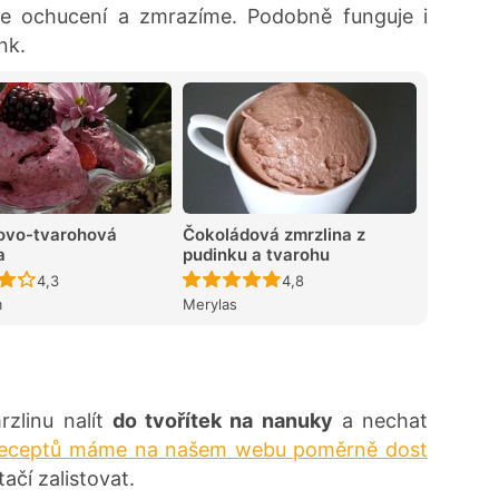
me ochucení a zmrazíme. Podobně funguje i
nk.
ovo-tvarohová
Čokoládová zmrzlina z
a
pudinku a tvarohu
Recept ještě nebyl hodnocen
Recept ještě nebyl hodnocen
4,3
4,8
m
Merylas
zlinu nalít
do tvořítek na nanuky
a nechat
receptů máme na našem webu poměrně dost
ačí zalistovat.