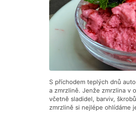
S příchodem teplých dnů aut
a zmrzlině. Jenže zmrzlina v
včetně sladidel, barviv, škro
zmrzlině si nejlépe ohlídáme je