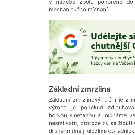
v nádobě zpola ponořené do 
mechanického míchání.
Základní zmrzlina
Základní zmrzlinový krém je
z m
výroba je poněkud zdlouhavá
horkou smetanou a mícháme ve 
nesmí vařit, protože by se žlout
druhého dne ji uložíme do lednič