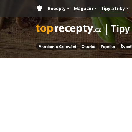
Recepty
Magazín
Tipy a triky
Hlavní
stránka
Tipy 
Akademie Grilování
Okurka
Paprika
Švest