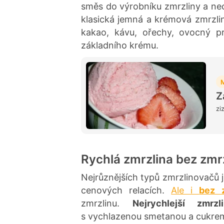
směs do výrobníku zmrzliny a n
klasická jemná a krémová zmrzlin
kakao, kávu, ořechy, ovocný p
základního krému.
Z
zi
Rychlá zmrzlina bez zmr
Nejrůznějších typů zmrzlinovačů 
cenových relacích.
Ale i
bez 
zmrzlinu.
Nejrychlejší zmrzl
s vychlazenou smetanou a cukrem.