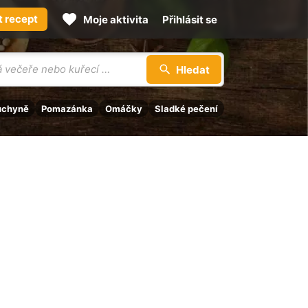
t recept
Moje aktivita
Přihlásit se
Hledat
uchyně
Pomazánka
Omáčky
Sladké pečení