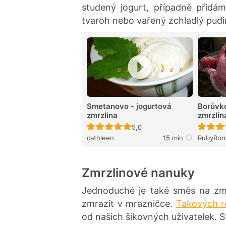
studený jogurt, případně přidá
tvaroh nebo vařený zchladlý pudi
Smetanovo - jogurtová
Borůvk
zmrzlina
zmrzlin
Recept ještě nebyl hodnocen
5,0
cathleen
15 min
RubyRo
Zmrzlinové nanuky
Jednoduché je také směs na zmr
zmrazit v mrazničce.
Takových 
od našich šikovných uživatelek. St