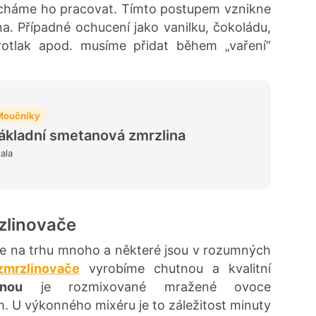
echáme ho pracovat. Tímto postupem vznikne
a. Případné ochucení jako vanilku, čokoládu,
rotlak apod. musíme přidat během „vaření“
Moučníky
ákladní smetanová zmrzlina
zala
zlinovače
je na trhu mnoho a některé jsou v rozumných
zmrzlinovače
vyrobíme chutnou a kvalitní
inou
je rozmixované mražené ovoce
 U výkonného mixéru je to záležitost minuty