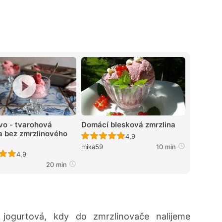
vo - tvarohová
Domácí blesková zmrzlina
a bez zmrzlinového
Recept ještě nebyl hodnocen
4,9
mika59
10 min
Recept ještě nebyl hodnocen
4,9
20 min
jogurtová, kdy do zmrzlinovače nalijeme