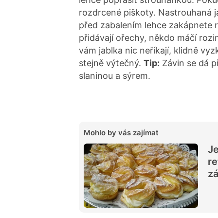
rozdrcené piškoty. Nastrouhaná ja
před zabalením lehce zakápnete 
přidávají ořechy, někdo máčí rozi
vám jablka nic neříkají, klidně vyz
stejně výtečný.
Tip:
Závin se dá př
slaninou a sýrem.
Mohlo by vás zajímat
Je
re
z