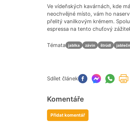
Ve vídeňských kavárnách, kde má
neochvějné místo, vám ho naserví
přelitý vanilkovým krémem. Spolu
espressa na tento chuťový zážite
Témata
jablka
závin
štrúdl
jablečn
Sdílet článek
Komentáře
Přidat komentář