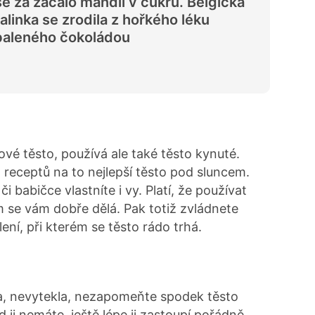
e za začalo mandlí v cukru. Belgická
alinka se zrodila z hořkého léku
baleného čokoládou
tové těsto, používá ale také těsto kynuté.
 receptů na to nejlepší těsto pod sluncem.
 babičce vlastníte i vy. Platí, že používat
m se vám dobře dělá. Pak totiž zvládnete
ení, při kterém se těsto rádo trhá.
ka, nevytekla, nezapomeňte spodek těsto
 ji nemáte, ještě lépe ji zastoupí pořádně