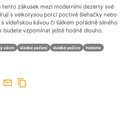
 tento zákusek mezi moderními dezerty své
rují s velkorysou porcí poctivé šlehačky nebo
 s vídeňskou kávou či šálkem pořádně silného
k budete vzpomínat ještě hodně dlouho.
ý závin
sladké pečení
sladké pečivo
historie