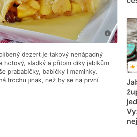
če
oblíbený dezert je takový nenápadný
le hotový, sladký a přitom díky jablkům
Ho
še prababičky, babičky i maminky.
á trochu jinak, než by se na první
Ja
žup
je
Vy
ne