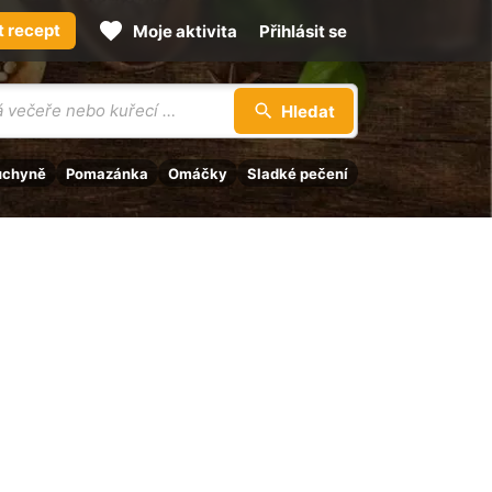
t recept
Moje aktivita
Přihlásit se
Hledat
uchyně
Pomazánka
Omáčky
Sladké pečení