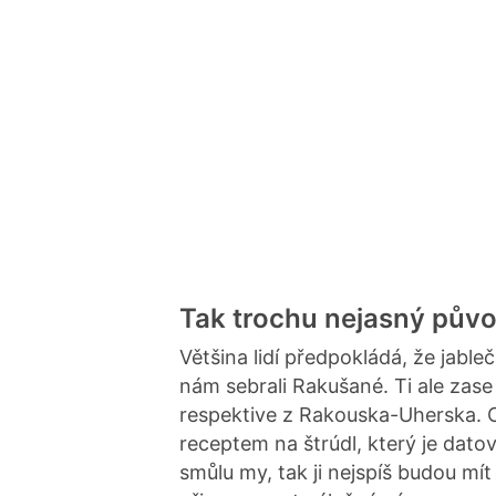
Tak trochu nejasný půvo
Většina lidí předpokládá, že jable
nám sebrali Rakušané. Ti ale zase
respektive z Rakouska-Uherska. C
receptem na štrúdl, který je dat
smůlu my, tak ji nejspíš budou mít i