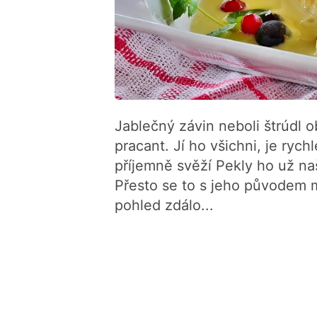
Jablečný závin neboli štrúdl 
pracant. Jí ho všichni, je rych
příjemně svěží Pekly ho už na
Přesto se to s jeho původem m
pohled zdálo...