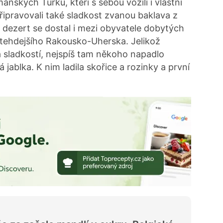
ských Turků, kteří s sebou vozili i vlastní
řipravovali také sladkost zvanou baklava z
a dezert se dostal i mezi obyvatele dobytých
 tehdejšího Rakousko-Uherska. Jelikož
a sladkostí, nejspíš tam někoho napadlo
jablka. K nim ladila skořice a rozinky a první