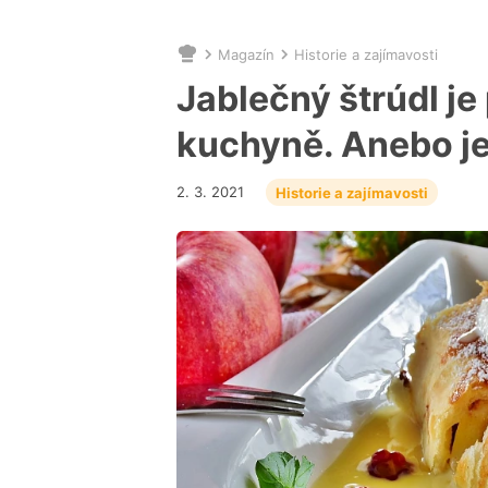
Magazín
Historie a zajímavosti
Nacházíte
se
Jablečný štrúdl je
zde:
kuchyně. Anebo je 
2. 3. 2021
Historie a zajímavosti