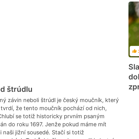
Ho
Sl
do
zp
d štrúdlu
čný závin neboli štrúdl je český moučník, který
 tvrdí, že tento moučník pochází od nich,
hlubí se totiž historicky prvním psaným
ován do roku 1697. Jenže pokud máme mít
 naši jižní sousedé. Stačí si totiž