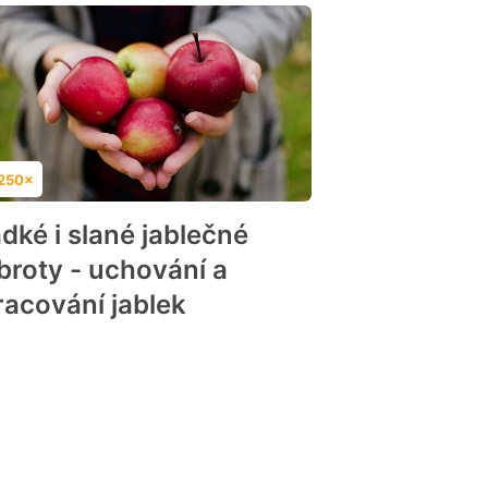
250×
dnocení
adké i slané jablečné
broty - uchování a
racování jablek