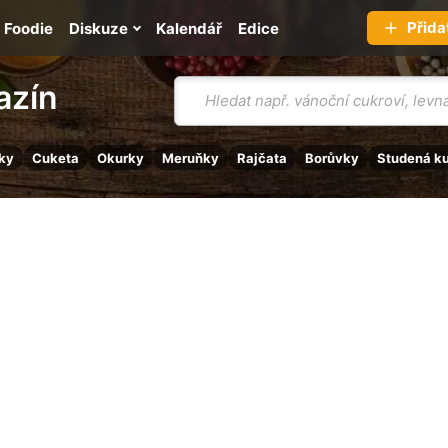
Přida
Foodie
Diskuze
Kalendář
Edice
Vyhledávání
azín
ky
Cuketa
Okurky
Meruňky
Rajčata
Borůvky
Studená k