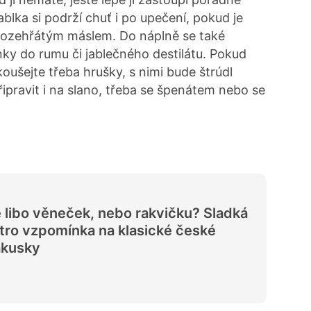
blka si podrží chuť i po upečení, pokud je
rozehřátým máslem. Do náplně se také
nky do rumu či jablečného destilátu. Pokud
koušejte třeba hrušky, s nimi bude štrúdl
ipravit i na slano, třeba se špenátem nebo se
 libo věneček, nebo rakvičku? Sladká
tro vzpomínka na klasické české
ákusky