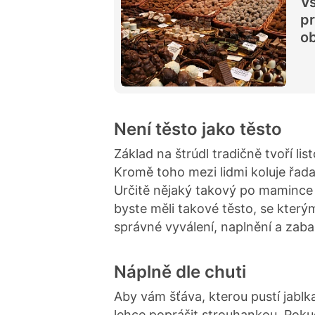
Vš
pr
o
Není těsto jako těsto
Základ na štrúdl tradičně tvoří lis
Kromě toho mezi lidmi koluje řada
Určitě nějaký takový po mamince či
byste měli takové těsto, se který
správné vyválení, naplnění a zabal
Náplně dle chuti
Aby vám šťáva, kterou pustí jabl
lehce poprášit strouhankou. Pokud