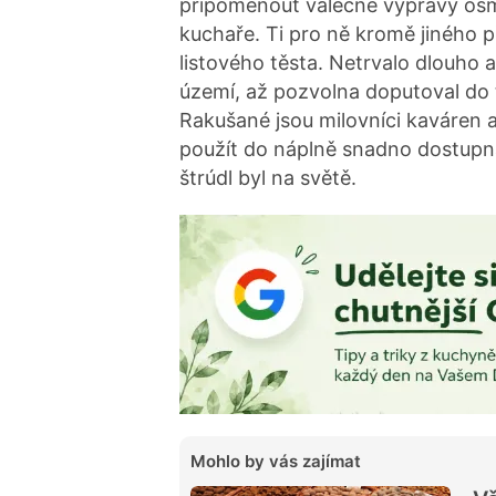
připomenout válečné výpravy osman
kuchaře. Ti pro ně kromě jiného p
listového těsta. Netrvalo dlouho 
území, až pozvolna doputoval do
Rakušané jsou milovníci kaváren 
použít do náplně snadno dostupná 
štrúdl byl na světě.
Mohlo by vás zajímat