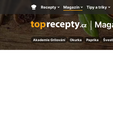
Recepty
Magazín
Tipy a triky
Hlavní
stránka
Mag
Akademie Grilování
Okurka
Paprika
Švest