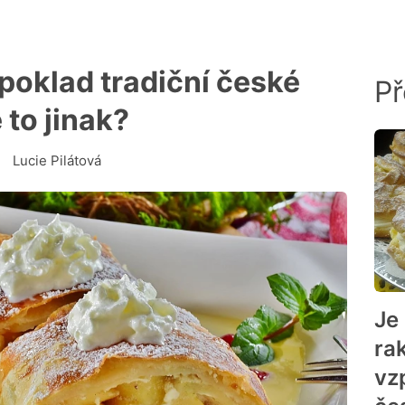
 poklad tradiční české
Př
to jinak?
Lucie Pilátová
Je
ra
vz