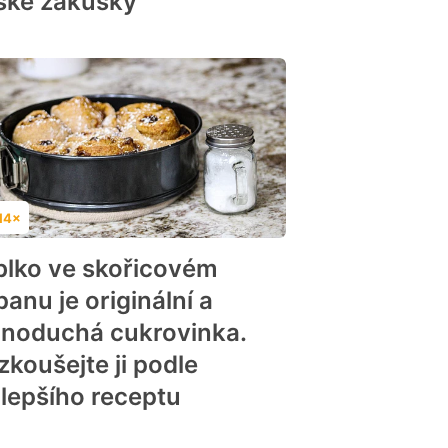
ské zákusky
14×
dnocení
blko ve skořicovém
anu je originální a
dnoduchá cukrovinka.
zkoušejte ji podle
jlepšího receptu