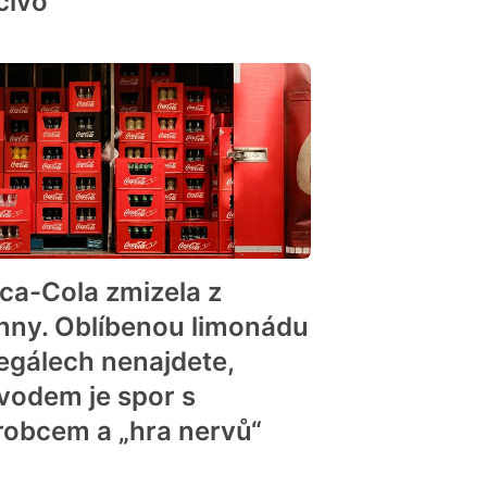
čivo
ca-Cola zmizela z
nny. Oblíbenou limonádu
regálech nenajdete,
vodem je spor s
robcem a „hra nervů“