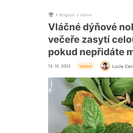
Magazín
Vaření
Nacházíte
se
Vláčné dýňové nok
zde:
večeře zasytí celo
pokud nepřidáte m
13. 10. 2022
Lucie Ce
Vaření