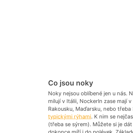
Co jsou noky
Noky nejsou oblíbené jen u nás. No
milují v Itálii, Nockerln zase mají 
Rakousku, Maďarsku, nebo třeba 
typickými rýhami
. K nim se nejčas
(třeba se sýrem). Můžete si je dá
dokonce míří i do polévek. Zákla