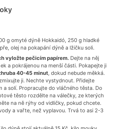
noky
0 g omyté dýně Hokkaidó, 250 g hladké
pře, olej na pokapání dýně a lžičku soli.
ch vyložte pečicím papírem.
Dejte na něj
 a pokrájenou na menší části. Pokapejte ji
zhruba 40-45 minut
, dokud nebude měkká.
mixujte ji. Nechte vystydnout. Přidejte
a solí. Propracujte do vláčného těsta. Do
otové těsto rozdělte na válečky, ze kterých
ěte na ně rýhy od vidličky, pokud chcete.
ody a vařte, než vyplavou. Trvá to asi 2-3
ilo dýně stojí aktuálně 15 Kč, kilo mouky