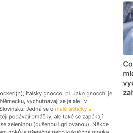
Co
ml
vyu
za
ckerl(n); italsky gnocco, pl. Jako gnocchi je
v Německu, vychutnávají se je ale i v
Slovinsku. Jedná se o
malé šištičky s
těji podávají omáčky, ale také se zapékají
t se zeleninou (dušenou i grilovanou). Někde
dem noků je pšeničná nebo kukuřičná mouka,