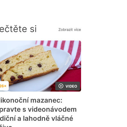
ečtěte si
Zobrazit více
26×
VIDEO
dnocení
likonoční mazanec:
ipravte s videonávodem
adiční a lahodně vláčné