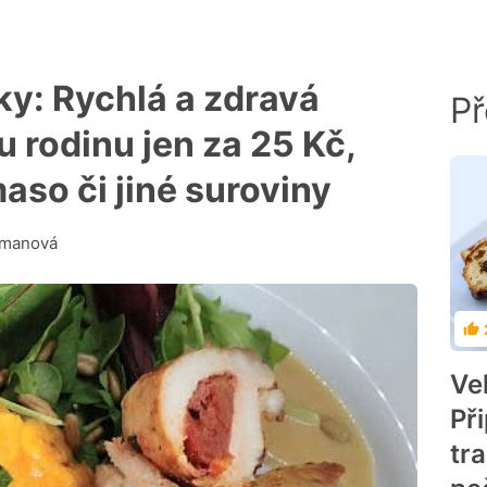
y: Rychlá a zdravá
Př
u rodinu jen za 25 Kč,
aso či jiné suroviny
rmanová
Ho
Ve
Př
tr