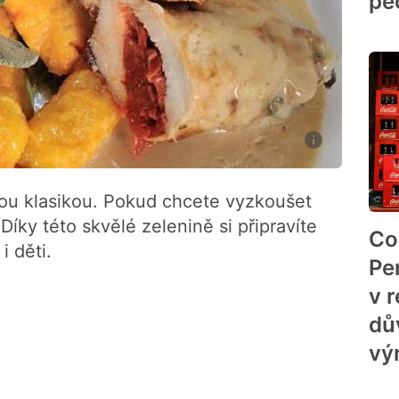
pe
ou klasikou. Pokud chcete vyzkoušet
Díky této skvělé zelenině si připravíte
Co
i děti.
Pe
v 
dů
vý