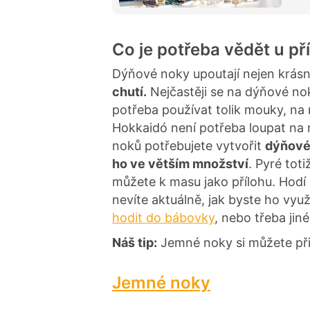
Co je potřeba vědět u p
Dýňové noky upoutají nejen krás
chutí.
Nejčastěji se na dýňové no
potřeba používat tolik mouky, na 
Hokkaidó není potřeba loupat na r
noků potřebujete vytvořit
dýňové 
ho ve větším množství
. Pyré tot
můžete k masu jako přílohu. Hodí s
nevíte aktuálně, jak byste ho vyu
hodit do bábovky
, nebo třeba jin
Náš tip:
Jemné noky si můžete při
Jemné noky