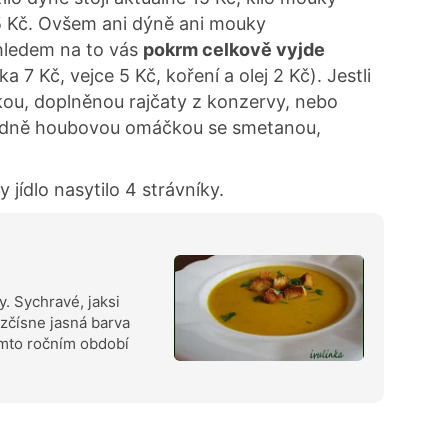
 5 Kč. Ovšem ani dýně ani mouky
ohledem na to vás
pokrm celkově vyjde
a 7 Kč, vejce 5 Kč, koření a olej 2 Kč). Jestli
lkou, doplněnou rajčaty z konzervy, nebo
ípadně houbovou omáčkou se smetanou,
.
y jídlo nasytilo 4 strávníky.
. Sychravé, jaksi
zčísne jasná barva
tomto ročním období