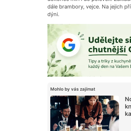
dále brambory, vejce. Na jejich p
dýni.
Mohlo by vás zajímat
No
kn
ka