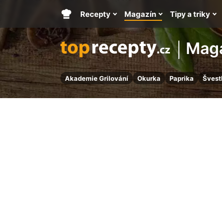
Recepty
Magazín
Tipy a triky
Hlavní
stránka
Mag
Akademie Grilování
Okurka
Paprika
Švest