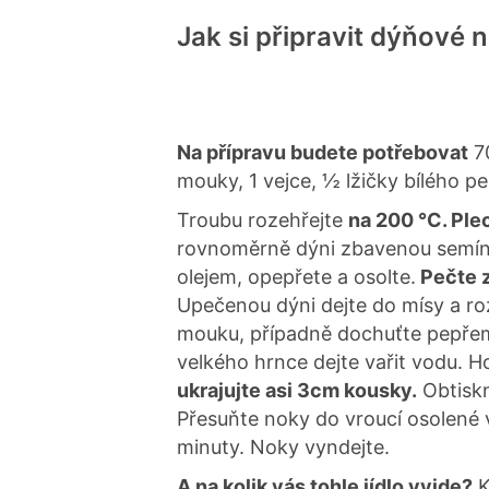
Jak si připravit dýňové 
Na přípravu budete potřebovat
70
mouky, 1 vejce, ½ lžičky bílého pe
Troubu rozehřejte
na 200 °C. Ple
rovnoměrně dýni zbavenou semínek
olejem, opepřete a osolte.
Pečte 
Upečenou dýni dejte do mísy a roz
mouku, případně dochuťte pepřem 
velkého hrnce dejte vařit vodu. H
ukrajujte asi 3cm kousky.
Obtiskn
Přesuňte noky do vroucí osolené v
minuty. Noky vyndejte.
A na kolik vás tohle jídlo vyjde?
K