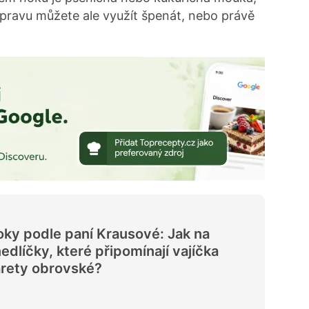
řípravu můžete ale využít špenát, nebo právě
ky podle paní Krausové: Jak na
edlíčky, které připomínají vajíčka
rety obrovské?