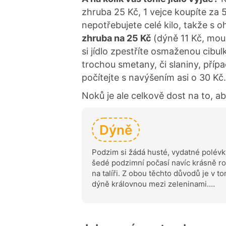
zhruba 25 Kč, 1 vejce koupíte za
nepotřebujete celé kilo, takže s 
zhruba na 25 Kč
(dýně 11 Kč, mouk
si jídlo zpestříte osmaženou cibu
trochou smetany, či slaniny, př
počítejte s navýšením asi o 30 Kč
Noků je ale celkově dost na to, ab
Dýně
Podzim si žádá husté, vydatné polévky
šedé podzimní počasí navíc krásně ro
na talíři. Z obou těchto důvodů je v 
dýně královnou mezi zeleninami.…