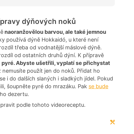
řípravy dýňových noků
ně
naoranžovělou barvou, ale také jemnou
ky používá dýně Hokkaidó, u které není
rozdíl třeba od vodnatější máslové dýně.
ozdíl od ostatních druhů dýní. K přípravě
pyré. Abyste ušetřili, vyplatí se přichystat
iž nemusíte použít jen do noků. Přidat ho
e i do dalších slaných i sladkých jídel. Pokud
žili, šoupněte pyré do mrazáku. Pak
se bude
ého dezertu.
pravit podle tohoto videoreceptu.