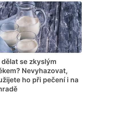
 dělat se zkyslým
ékem? Nevyhazovat,
žijete ho při pečení i na
hradě