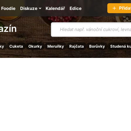
Přida
Foodie
Diskuze
Kalendář
Edice
Vyhledávání
azín
ky
Cuketa
Okurky
Meruňky
Rajčata
Borůvky
Studená k