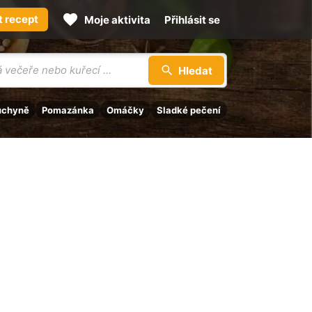
t recept
Moje aktivita
Přihlásit se
Hledat
uchyně
Pomazánka
Omáčky
Sladké pečení