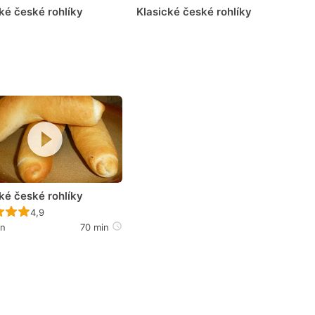
ké české rohlíky
Klasické české rohlíky
ké české rohlíky
Recept ještě nebyl hodnocen
4,9
en
70 min