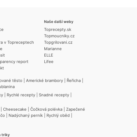
Naše další weby
ce
Toprecepty.sk
Topmoucniky.cz
ra v Topreceptech
Topgrilovani.cz
ie
Marianne
sit
ELLE
parency report
Lifee
kt
ované těsto
|
Americké brambory
|
Řeřicha
|
ublanina
ky
|
Rychlé recepty
|
Snadné recepty
|
|
Cheesecake
|
Čočková polévka
|
Zapečené
ečo
|
Nadýchaný perník
|
Rychlý oběd
|
 triky