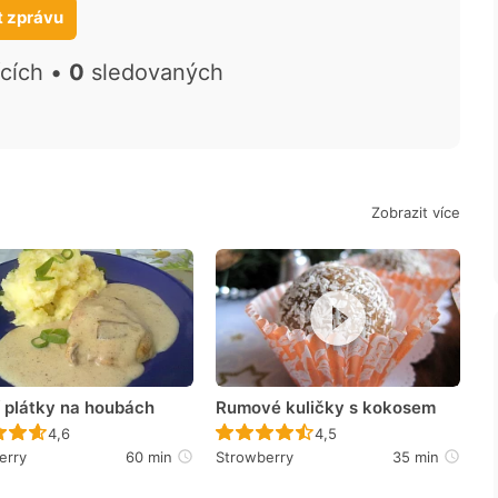
t zprávu
ících •
0
sledovaných
Zobrazit více
í plátky na houbách
Rumové kuličky s kokosem
Recept ještě nebyl hodnocen
Recept ještě nebyl hodno
4,6
4,5
erry
60 min
Strowberry
35 min