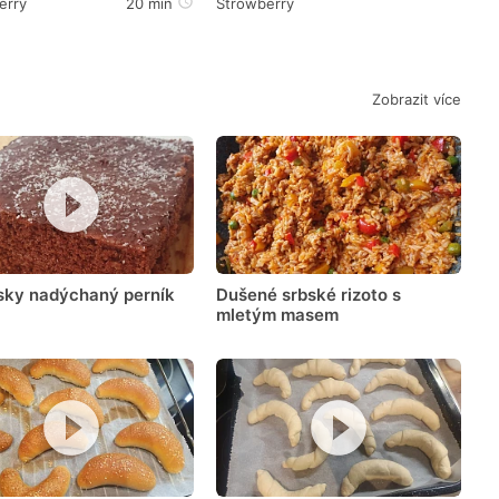
erry
20 min
Strowberry
Zobrazit více
sky nadýchaný perník
Dušené srbské rizoto s
mletým masem