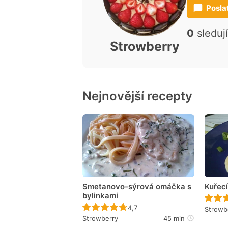
Posla
0
sleduj
Strowberry
Nejnovější recepty
Smetanovo-sýrová omáčka s
Kuřec
bylinkami
Recept ještě nebyl hodnocen
4,7
Strowb
Strowberry
45 min