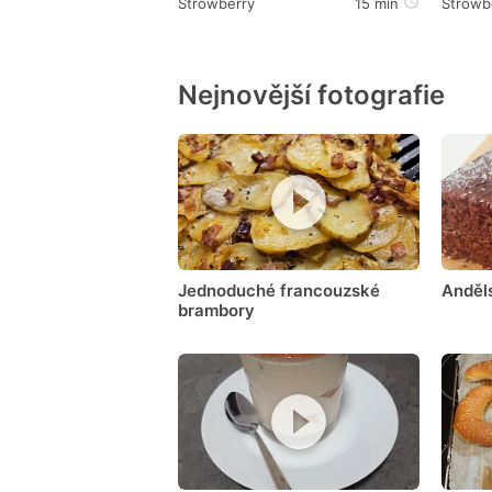
Strowberry
15 min
Strowb
Nejnovější fotografie
Jednoduché francouzské
Anděl
brambory