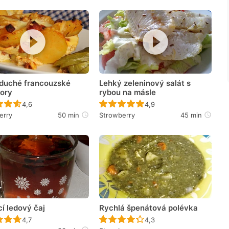
duché francouzské
Lehký zeleninový salát s
ory
rybou na másle
Recept ještě nebyl hodnocen
Recept ještě nebyl hodno
4,6
4,9
erry
50 min
Strowberry
45 min
í ledový čaj
Rychlá špenátová polévka
Recept ještě nebyl hodnocen
Recept ještě nebyl hodno
4,7
4,3