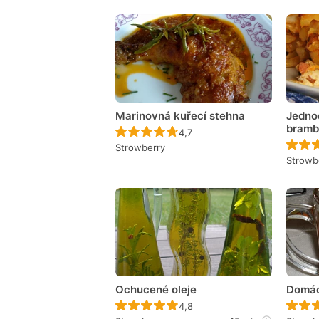
Marinovná kuřecí stehna
Jedno
bramb
Recept ještě nebyl hodnocen
4,7
Strowberry
Strowb
Ochucené oleje
Domác
Recept ještě nebyl hodnocen
4,8