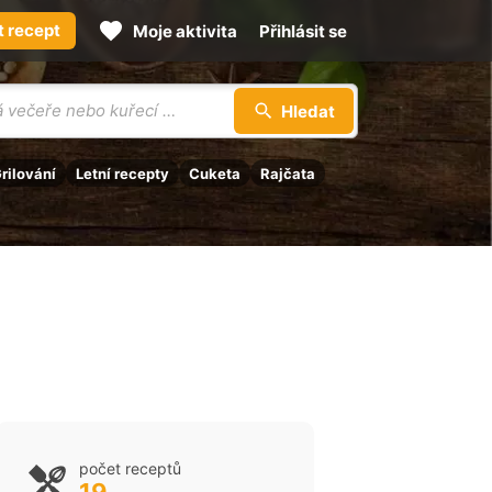
t recept
Moje aktivita
Přihlásit se
Hledat
rilování
Letní recepty
Cuketa
Rajčata
počet receptů