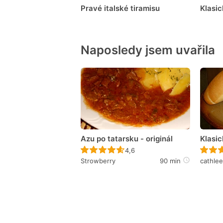
Pravé italské tiramisu
Klasic
Naposledy jsem uvařila
Azu po tatarsku - originál
Klasic
Recept ještě nebyl hodnocen
4,6
Strowberry
90 min
cathle