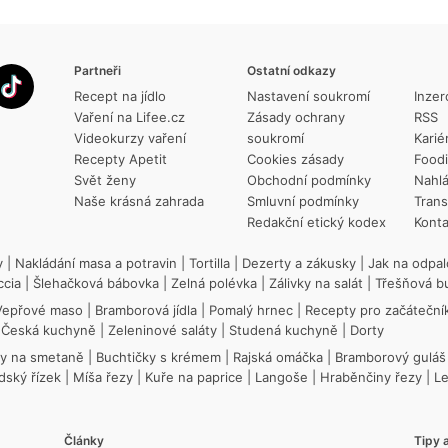
Partneři
Ostatní odkazy
Recept na jídlo
Nastavení soukromí
Inzer
Vaření na Lifee.cz
Zásady ochrany
RSS
Videokurzy vaření
soukromí
Karié
Recepty Apetit
Cookies zásady
Food
Svět ženy
Obchodní podmínky
Nahlá
Naše krásná zahrada
Smluvní podmínky
Trans
Redakční etický kodex
Konta
y
|
Nakládání masa a potravin
|
Tortilla
|
Dezerty a zákusky
|
Jak na odpal
ccia
|
Šlehačková bábovka
|
Zelná polévka
|
Zálivky na salát
|
Třešňová b
Vepřové maso
|
Bramborová jídla
|
Pomalý hrnec
|
Recepty pro začáteční
|
Česká kuchyně
|
Zeleninové saláty
|
Studená kuchyně
|
Dorty
ky na smetaně
|
Buchtičky s krémem
|
Rajská omáčka
|
Bramborový guláš
dský řízek
|
Míša řezy
|
Kuře na paprice
|
Langoše
|
Hraběnčiny řezy
|
L
Články
Tipy a