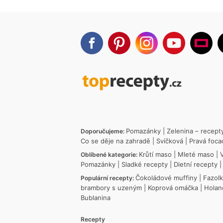
Pomazánky
|
Zelenina – recept
Doporučujeme:
Co se děje na zahradě
|
Svíčková
|
Pravá foca
Krůtí maso
|
Mleté maso
|
Oblíbené kategorie:
Pomazánky
|
Sladké recepty
|
Dietní recepty
Čokoládové muffiny
|
Fazol
Populární recepty:
brambory s uzeným
|
Koprová omáčka
|
Holan
Bublanina
Recepty