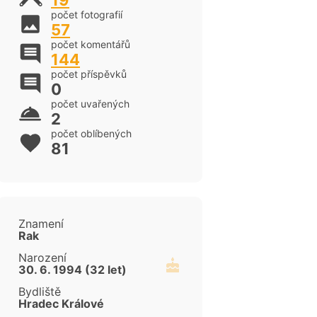
19
počet fotografií
57
počet komentářů
144
počet příspěvků
0
počet uvařených
2
počet oblíbených
81
Znamení
Rak
Narození
30. 6. 1994 (32 let)
cen
Bydliště
Hradec Králové