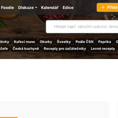
Přida
Foodie
Diskuze
Kalendář
Edice
Vyhledávání
lévky
Kuřecí maso
Okurky
Švestky
Podle ČSN
Paprika
G
ečeře
Česká kuchyně
Recepty pro začátečníky
Levné recepty