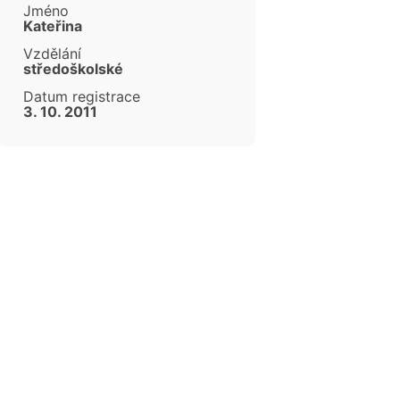
Jméno
Kateřina
Vzdělání
středoškolské
Datum registrace
3. 10. 2011
cen
cen