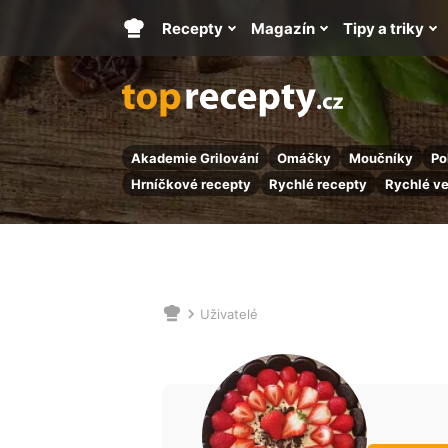
Recepty
Magazín
Tipy a triky
Hlavní
stránka
Akademie Grilování
Omáčky
Moučníky
Po
Hrníčkové recepty
Rychlé recepty
Rychlé v
Uživatelé
Nacházíte
se
zde: