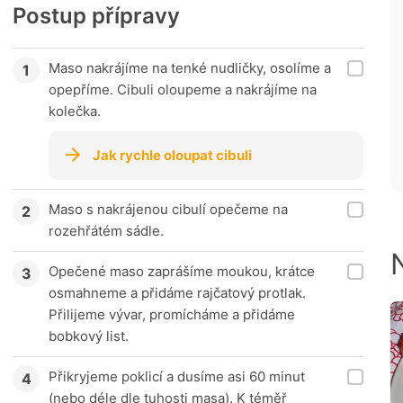
Postup přípravy
Maso nakrájíme na tenké nudličky, osolíme a
opepříme. Cibuli oloupeme a nakrájíme na
kolečka.
Jak rychle oloupat cibuli
Maso s nakrájenou cibulí opečeme na
rozehřátém sádle.
Opečené maso zaprášíme moukou, krátce
osmahneme a přidáme rajčatový protlak.
Přilijeme vývar, promícháme a přidáme
bobkový list.
Přikryjeme poklicí a dusíme asi 60 minut
(nebo déle dle tuhosti masa). K téměř