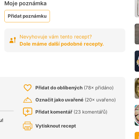
Moje poznámka
Přidat poznámku
Nevyhovuje vám tento recept?
Dole máme další podobné recepty.
Přidat do oblíbených
(78× přidáno)
Označit jako uvařené
(20× uvařeno)
Přidat komentář
(23 komentářů)
u!
Vytisknout recept