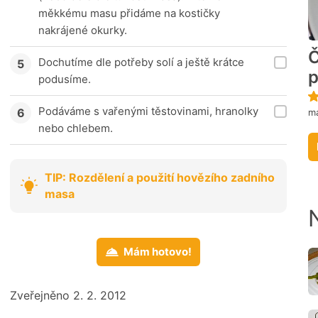
měkkému masu přidáme na kostičky
nakrájené okurky.
Č
Dochutíme dle potřeby solí a ještě krátce
podusíme.
Podáváme s vařenými těstovinami, hranolky
m
nebo chlebem.
TIP: Rozdělení a použití hovězího zadního
masa
Mám hotovo!
Zveřejněno 2. 2. 2012