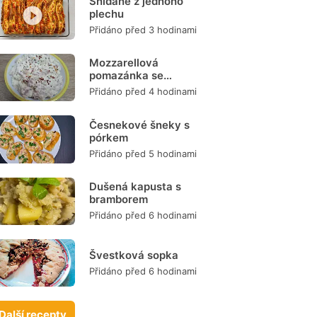
Snídaně z jednoho
plechu
Přidáno před 3 hodinami
Mozzarellová
pomazánka se
šunkou
Přidáno před 4 hodinami
Česnekové šneky s
pórkem
Přidáno před 5 hodinami
Dušená kapusta s
bramborem
Přidáno před 6 hodinami
Švestková sopka
Přidáno před 6 hodinami
Další recepty