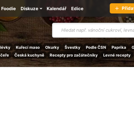
Přida
Foodie
Diskuze
Kalendář
Edice
Vyhledávání
lévky
Kuřecí maso
Okurky
Švestky
Podle ČSN
Paprika
G
ečeře
Česká kuchyně
Recepty pro začátečníky
Levné recepty