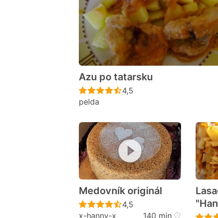
Azu po tatarsku
Recept ještě nebyl hodno
4,5
pelda
Medovník originál
Lasa
"Han
Recept ještě nebyl hodno
4,5
x-hanny-x
140 min