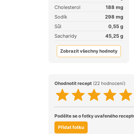
Cholesterol
188
mg
Sodík
298
mg
Sůl
0,55
g
Sacharidy
45,25
g
Zobrazit všechny hodnoty
Ohodnotit recept
(22 hodnocení)
Podělte se o fotky uvařeného recept
Přidat fotku