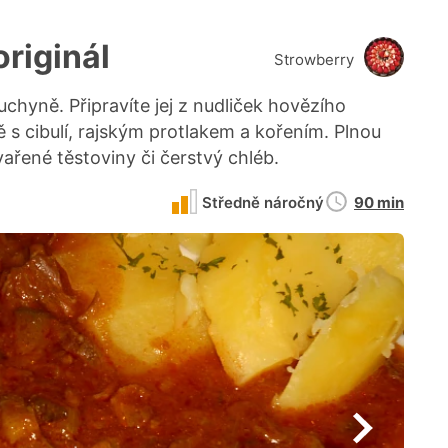
originál
Strowberry
uchyně. Připravíte jej z nudliček hovězího
s cibulí, rajským protlakem a kořením. Plnou
ařené těstoviny či čerstvý chléb.
Doba
Středně náročný
90 min
přípravy