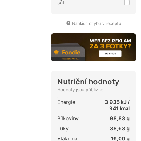
sůl
Nahlásit chybu v receptu
Nutriční hodnoty
Hodnoty jsou přibližné
Energie
3 935
kJ /
941
kcal
Bílkoviny
98,83
g
Tuky
38,63
g
Vláknina
16,00
g