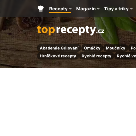
Recepty
Magazín
Tipy a triky
Hlavní
stránka
Akademie Grilování
Omáčky
Moučníky
Po
Hrníčkové recepty
Rychlé recepty
Rychlé v