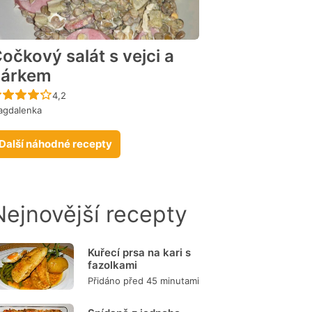
očkový salát s vejci a
párkem
Recept ještě nebyl hodnocen
4,2
agdalenka
Další náhodné recepty
Nejnovější recepty
Kuřecí prsa na kari s
fazolkami
Přidáno před 45 minutami