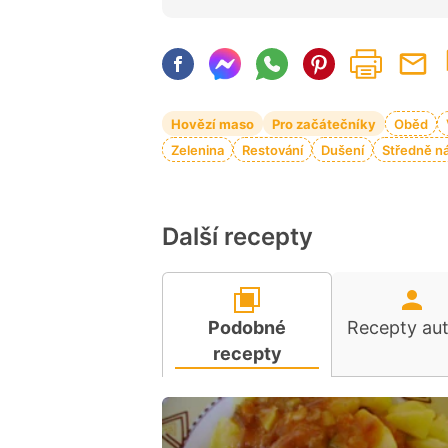
Hovězí maso
Pro začátečníky
Oběd
Zelenina
Restování
Dušení
Středně n
Další recepty
Podobné
Recepty au
recepty