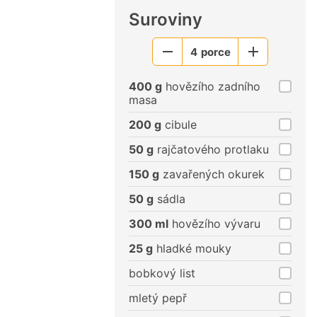
Suroviny
4
porce
Menší
Větší
porce
porce
400 g
hovězího zadního
masa
200 g
cibule
50 g
rajčatového protlaku
150 g
zavařených okurek
50 g
sádla
300 ml
hovězího vývaru
25 g
hladké mouky
bobkový list
mletý pepř