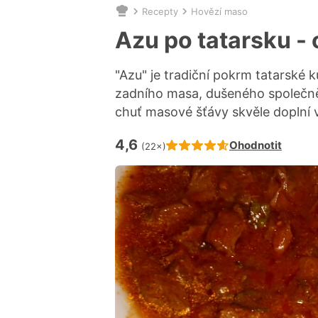
Recepty
Hovězí maso
Nacházíte
se
Azu po tatarsku - 
zde:
"Azu" je tradiční pokrm tatarské k
zadního masa, dušeného společně 
chuť masové šťávy skvěle doplní v
4,6
Hodnocení receptu je
Ohodnotit
(22×)