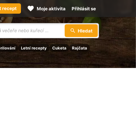
t recept
Moje aktivita
Přihlásit se
Hledat
rilování
Letní recepty
Cuketa
Rajčata