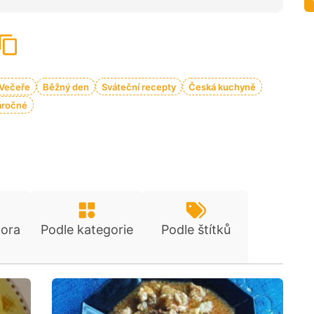
Večeře
Běžný den
Sváteční recepty
Česká kuchyně
áročné
tora
Podle kategorie
Podle štítků