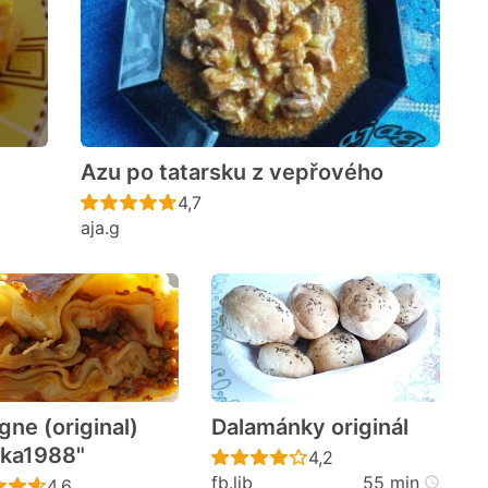
Azu po tatarsku z vepřového
cen
Recept ještě nebyl hodnocen
4,7
aja.g
gne (original)
Dalamánky originál
ka1988"
cen
Recept ještě nebyl h
4,2
fb.lib
55 min
Recept ještě nebyl hodnocen
4,6