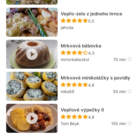
Vepřo-zelo z jednoho hrnce
Recept ještě nebyl hodn
5,0
jahoda
Mrkvová bábovka
Recept ještě nebyl hodn
4,3
motorkabezkol
70 min
Mrkvové minikoláčky s povidly
Recept ještě nebyl hodn
4,8
mika59
50 min
Vepřové výpečky II
Recept ještě nebyl hodn
4,8
Tom Beyk
155 min