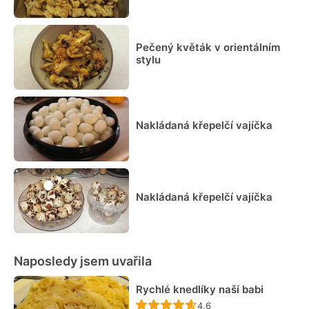
Pečený květák v orientálním
stylu
Nakládaná křepelčí vajíčka
Nakládaná křepelčí vajíčka
Naposledy jsem uvařila
Rychlé knedlíky naší babi
Recept ještě nebyl hodn
4,6