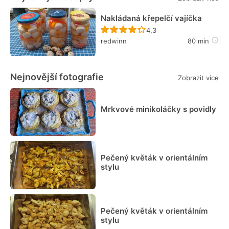
Nakládaná křepelčí vajíčka
Recept ještě nebyl hodn
4,3
redwinn
80 min
Nejnovější fotografie
Zobrazit více
Mrkvové minikoláčky s povidly
Pečený květák v orientálním
stylu
Pečený květák v orientálním
stylu