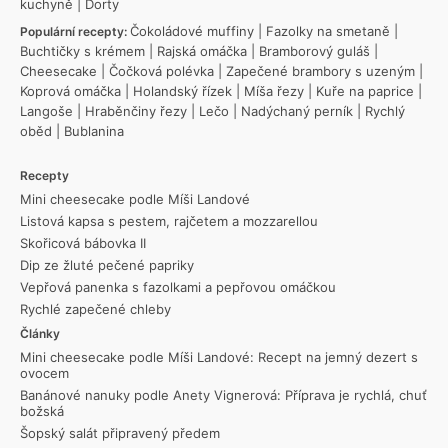
kuchyně
|
Dorty
Čokoládové muffiny
|
Fazolky na smetaně
|
Populární recepty:
Buchtičky s krémem
|
Rajská omáčka
|
Bramborový guláš
|
Cheesecake
|
Čočková polévka
|
Zapečené brambory s uzeným
|
Koprová omáčka
|
Holandský řízek
|
Míša řezy
|
Kuře na paprice
|
Langoše
|
Hraběnčiny řezy
|
Lečo
|
Nadýchaný perník
|
Rychlý
oběd
|
Bublanina
Recepty
Mini cheesecake podle Míši Landové
Listová kapsa s pestem, rajčetem a mozzarellou
Skořicová bábovka II
Dip ze žluté pečené papriky
Vepřová panenka s fazolkami a pepřovou omáčkou
Rychlé zapečené chleby
Články
Mini cheesecake podle Míši Landové: Recept na jemný dezert s
ovocem
Banánové nanuky podle Anety Vignerová: Příprava je rychlá, chuť
božská
Šopský salát připravený předem