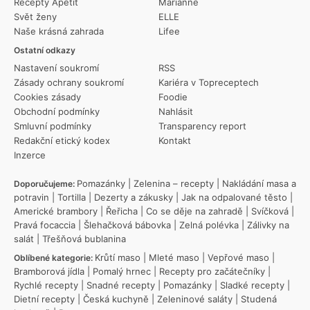
Recepty Apetit
Marianne
Svět ženy
ELLE
Naše krásná zahrada
Lifee
Ostatní odkazy
Nastavení soukromí
RSS
Zásady ochrany soukromí
Kariéra v Topreceptech
Cookies zásady
Foodie
Obchodní podmínky
Nahlásit
Smluvní podmínky
Transparency report
Redakční etický kodex
Kontakt
Inzerce
Pomazánky
|
Zelenina – recepty
|
Nakládání masa a
Doporučujeme:
potravin
|
Tortilla
|
Dezerty a zákusky
|
Jak na odpalované těsto
|
Americké brambory
|
Řeřicha
|
Co se děje na zahradě
|
Svíčková
|
Pravá focaccia
|
Šlehačková bábovka
|
Zelná polévka
|
Zálivky na
salát
|
Třešňová bublanina
Krůtí maso
|
Mleté maso
|
Vepřové maso
|
Oblíbené kategorie:
Bramborová jídla
|
Pomalý hrnec
|
Recepty pro začátečníky
|
Rychlé recepty
|
Snadné recepty
|
Pomazánky
|
Sladké recepty
|
Dietní recepty
|
Česká kuchyně
|
Zeleninové saláty
|
Studená