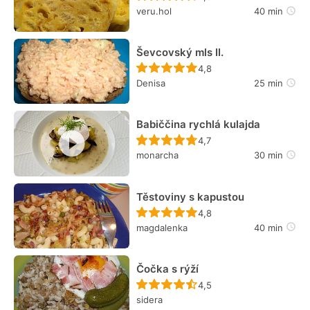
veru.hol
40 min
Ševcovský mls II.
Recept ještě nebyl hodn
4,8
Denisa
25 min
Babiččina rychlá kulajda
Recept ještě nebyl hodn
4,7
monarcha
30 min
Těstoviny s kapustou
Recept ještě nebyl hodn
4,8
magdalenka
40 min
Čočka s rýží
Recept ještě nebyl hodn
4,5
sidera