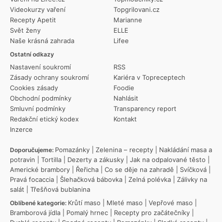
Videokurzy vaření
Topgrilovani.cz
Recepty Apetit
Marianne
Svět ženy
ELLE
Naše krásná zahrada
Lifee
Ostatní odkazy
Nastavení soukromí
RSS
Zásady ochrany soukromí
Kariéra v Topreceptech
Cookies zásady
Foodie
Obchodní podmínky
Nahlásit
Smluvní podmínky
Transparency report
Redakční etický kodex
Kontakt
Inzerce
Pomazánky
|
Zelenina – recepty
|
Nakládání masa a
Doporučujeme:
potravin
|
Tortilla
|
Dezerty a zákusky
|
Jak na odpalované těsto
|
Americké brambory
|
Řeřicha
|
Co se děje na zahradě
|
Svíčková
|
Pravá focaccia
|
Šlehačková bábovka
|
Zelná polévka
|
Zálivky na
salát
|
Třešňová bublanina
Krůtí maso
|
Mleté maso
|
Vepřové maso
|
Oblíbené kategorie:
Bramborová jídla
|
Pomalý hrnec
|
Recepty pro začátečníky
|