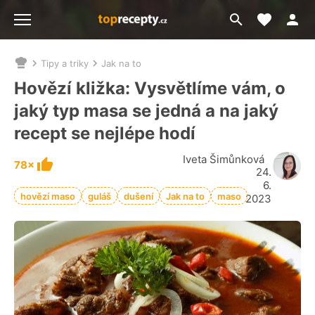
Moje akt
Přejít
Menu
na
vyhledávání
Tipy a triky
Jak na to
Nacházíte
se
Hovězí kližka: Vysvětlíme vám, o
zde:
jaký typ masa se jedná a na jaký
recept se nejlépe hodí
Iveta Šimůnková
78×
24.
6.
hovězí maso
guláš
dušení
Jak na to
maso
2023