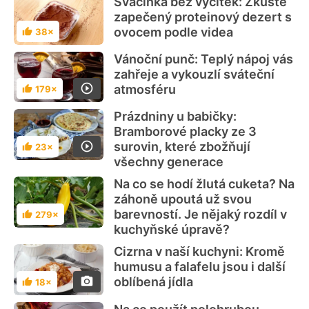
Svačinka bez výčitek: Zkuste
zapečený proteinový dezert s
ovocem podle videa
38×
Hodnocení
Vánoční punč: Teplý nápoj vás
zahřeje a vykouzlí sváteční
atmosféru
179×
Hodnocení
Prázdniny u babičky:
Bramborové placky ze 3
surovin, které zbožňují
23×
Hodnocení
všechny generace
Na co se hodí žlutá cuketa? Na
záhoně upoutá už svou
barevností. Je nějaký rozdíl v
279×
Hodnocení
kuchyňské úpravě?
Cizrna v naší kuchyni: Kromě
humusu a falafelu jsou i další
oblíbená jídla
18×
Hodnocení