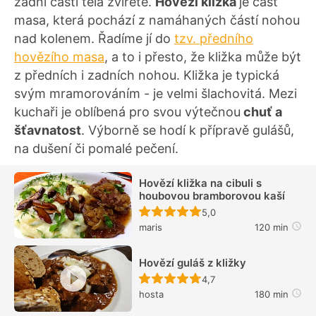
zadní částí těla zvířete.
Hovězí kližka
je část
masa, která pochází z namáhaných částí nohou
nad kolenem. Řadíme jí do
tzv. předního
hovězího masa
, a to i přesto, že kližka může být
z předních i zadních nohou. Kližka je typická
svým mramorováním - je velmi šlachovitá. Mezi
kuchaři je oblíbená pro svou výtečnou
chuť a
šťavnatost
. Výborně se hodí k přípravě gulášů,
na dušení či pomalé pečení.
Hovězí kližka na cibuli s
houbovou bramborovou kaší
Recept ještě nebyl hodn
5,0
maris
120 min
Hovězí guláš z kližky
Recept ještě nebyl hodn
4,7
hosta
180 min