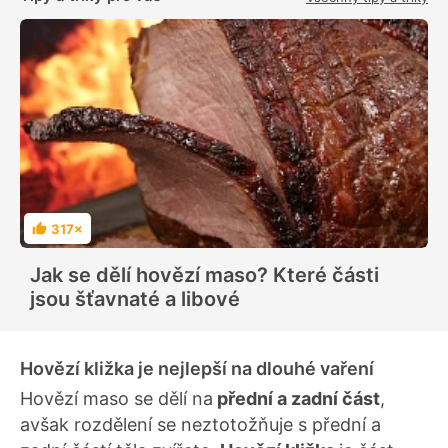
317×
H
o
d
Jak se dělí hovězí maso? Které části
n
o
jsou šťavnaté a libové
c
e
n
í
Hovězí kližka je nejlepší na dlouhé vaření
Hovězí maso se dělí na
přední a zadní část
,
avšak rozdělení se neztotožňuje s přední a