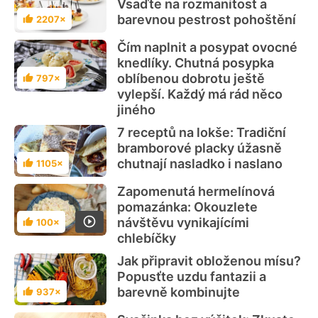
Vsaďte na rozmanitost a
barevnou pestrost pohoštění
2207×
Hodnocení
Čím naplnit a posypat ovocné
knedlíky. Chutná posypka
oblíbenou dobrotu ještě
797×
Hodnocení
vylepší. Každý má rád něco
jiného
7 receptů na lokše: Tradiční
bramborové placky úžasně
chutnají nasladko i naslano
1105×
Hodnocení
Zapomenutá hermelínová
pomazánka: Okouzlete
návštěvu vynikajícími
100×
Hodnocení
chlebíčky
Jak připravit obloženou mísu?
Popusťte uzdu fantazii a
barevně kombinujte
937×
Hodnocení