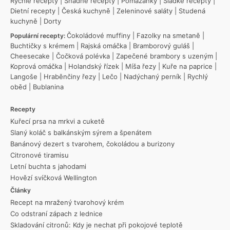
Rychlé recepty
|
Snadné recepty
|
Pomazánky
|
Sladké recepty
|
Dietní recepty
|
Česká kuchyně
|
Zeleninové saláty
|
Studená
kuchyně
|
Dorty
Čokoládové muffiny
|
Fazolky na smetaně
|
Populární recepty:
Buchtičky s krémem
|
Rajská omáčka
|
Bramborový guláš
|
Cheesecake
|
Čočková polévka
|
Zapečené brambory s uzeným
|
Koprová omáčka
|
Holandský řízek
|
Míša řezy
|
Kuře na paprice
|
Langoše
|
Hraběnčiny řezy
|
Lečo
|
Nadýchaný perník
|
Rychlý
oběd
|
Bublanina
Recepty
Kuřecí prsa na mrkvi a cuketě
Slaný koláč s balkánským sýrem a špenátem
Banánový dezert s tvarohem, čokoládou a burizony
Citronové tiramisu
Letní buchta s jahodami
Hovězí svíčková Wellington
Články
Recept na mražený tvarohový krém
Co odstraní zápach z lednice
Skladování citronů: Kdy je nechat při pokojové teplotě