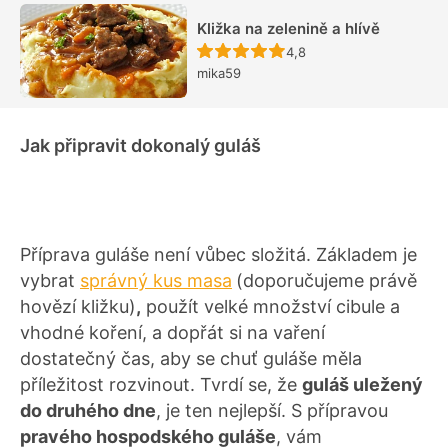
Kližka na zelenině a hlívě
Recept ještě nebyl hodn
4,8
mika59
Jak připravit dokonalý guláš
Příprava guláše není vůbec složitá. Základem je
vybrat
správný kus masa
(doporučujeme právě
hovězí kližku)
,
použít velké množství cibule a
vhodné koření, a dopřát si na vaření
dostatečný čas, aby se chuť guláše měla
příležitost rozvinout. Tvrdí se, že
guláš uležený
do druhého dne
, je ten nejlepší. S přípravou
pravého hospodského guláše
, vám