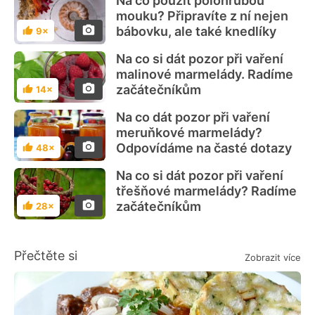
Na co použít polohrubou
mouku? Připravíte z ní nejen
bábovku, ale také knedlíky
9×
Hodnocení
Na co si dát pozor při vaření
malinové marmelády. Radíme
začátečníkům
14×
Hodnocení
Na co dát pozor při vaření
meruňkové marmelády?
Odpovídáme na časté dotazy
48×
Hodnocení
Na co si dát pozor při vaření
třešňové marmelády? Radíme
začátečníkům
28×
Hodnocení
Přečtěte si
Zobrazit více