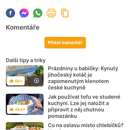
Komentáře
Přidat komentář
Další tipy a triky
Prázdniny u babičky: Kynutý
jihočeský koláč je
zapomenutým klenotem
56×
Hodnocení
české kuchyně
Jak používat tofu ve studené
kuchyni. Lze jej naložit a
připravit z něj chutnou
494×
Hodnocení
pomazánku
Co na oslavu místo chlebíčků?