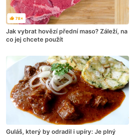
78×
Hodnocení
Jak vybrat hovězí přední maso? Záleží, na
co jej chcete použít
Guláš, který by odradil i upíry: Je plný