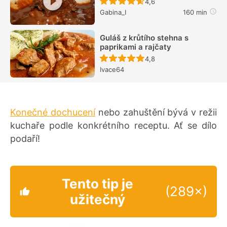
Recept ještě nebyl hodn
4,6
Gabina_I
160 min
Guláš z krůtího stehna s
paprikami a rajčaty
Recept ještě nebyl hodn
4,8
Ivace64
Konečné dochucení
nebo zahuštění bývá v režii
kuchaře podle konkrétního receptu. Ať se dílo
podaří!
Tento tip je
(289×)
užitečný