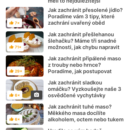
měli to nejdůležitější
Jak zachránit přesolené jídlo?
Poradíme vám 3 tipy, které
zachrání uvařený oběd
7×
Hodnocení
Jak zachránit přešlehanou
šlehačku? Máme tři snadné
možnosti, jak chybu napravit
71×
Hodnocení
Jak zachránit připálené maso
z trouby nebo hrnce?
Poradíme, jak postupovat
29×
Hodnocení
Jak zachránit sladkou
omáčku? Vyzkoušejte naše 3
osvědčené vychytávky
6×
Hodnocení
Jak zachránit tuhé maso?
Měkkého masa docílíte
alkoholem, octem nebo tukem
6×
Hodnocení