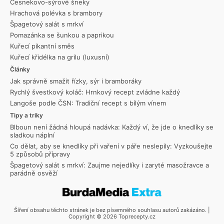
Česnekovo-sýrové šneky
Hrachová polévka s brambory
Špagetový salát s mrkví
Pomazánka se šunkou a paprikou
Kuřecí pikantní směs
Kuřecí křidélka na grilu (luxusní)
Články
Jak správně smažit řízky, sýr i bramboráky
Rychlý švestkový koláč: Hrnkový recept zvládne každý
Langoše podle ČSN: Tradiční recept s bílým vínem
Tipy a triky
Blboun není žádná hloupá nadávka: Každý ví, že jde o knedlíky se
sladkou náplní
Co dělat, aby se knedlíky při vaření v páře neslepily: Vyzkoušejte
5 způsobů přípravy
Špagetový salát s mrkví: Zaujme nejedlíky i zaryté masožravce a
parádně osvěží
Šíření obsahu těchto stránek je bez písemného souhlasu autorů zakázáno. |
Copyright © 2026 Toprecepty.cz