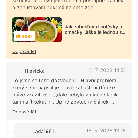
se maso podlévá jen trochu a postupně. Článek
o zahušťování pokrmů najdete zde:
Jak zahušťovat polévky a
omáčky. Jíška je jednou z
406×
možností
Hodnocení
Odpovědět
11. 7. 2022 14:51
Hlavicka
To jsme se toho dozvěděli ... Hlavní problém
který se nenapsal je právě zahuštění (tím se
může zkazit vše...),dále nebylo zmíněné kolik
tam nalít tekutin... Úplně zbytečný článek ...
Odpovědět
18. 5. 2026 13:16
Lada1961