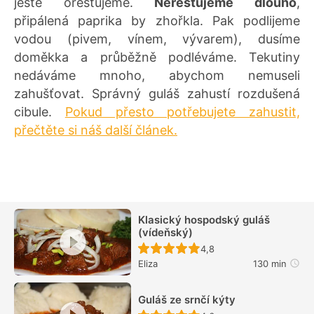
ještě orestujeme.
Nerestujeme dlouho
,
připálená paprika by zhořkla. Pak podlijeme
vodou (pivem, vínem, vývarem), dusíme
doměkka a průběžně podléváme. Tekutiny
nedáváme mnoho, abychom nemuseli
zahušťovat. Správný guláš zahustí rozdušená
cibule.
Pokud přesto potřebujete zahustit,
přečtěte si náš další článek.
Klasický hospodský guláš
(vídeňský)
Recept ještě nebyl hodn
4,8
Eliza
130 min
Guláš ze srnčí kýty