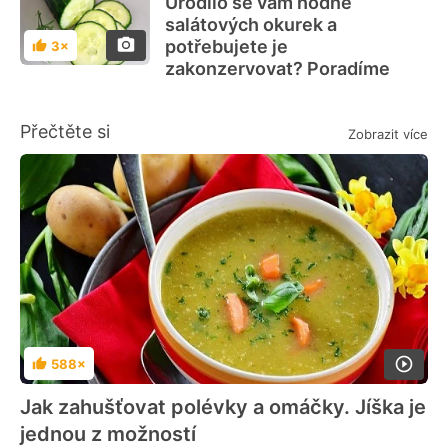
Urodilo se vám hodně
salátových okurek a
potřebujete je
3×
Hodnocení
zakonzervovat? Poradíme
Přečtěte si
Zobrazit více
588×
Hodnocení
Jak zahušťovat polévky a omáčky. Jíška je
jednou z možností