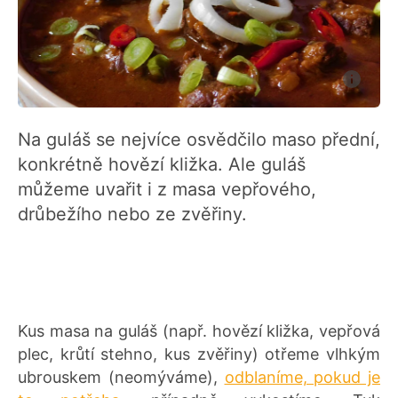
Na guláš se nejvíce osvědčilo maso přední,
konkrétně hovězí kližka. Ale guláš
můžeme uvařit i z masa vepřového,
drůbežího nebo ze zvěřiny.
Kus masa na guláš (např. hovězí kližka, vepřová
plec, krůtí stehno, kus zvěřiny) otřeme vlhkým
ubrouskem (neomýváme),
odblaníme, pokud je