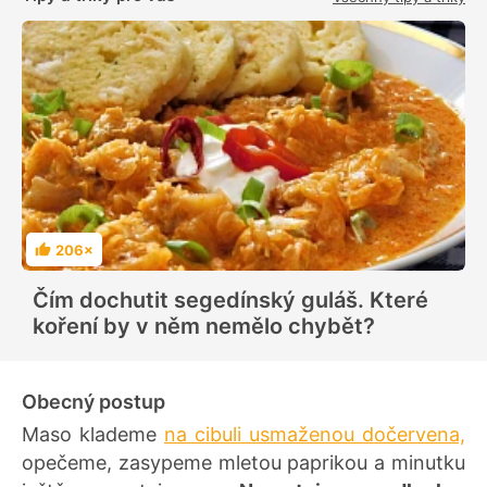
206×
H
o
d
Čím dochutit segedínský guláš. Které
n
o
koření by v něm nemělo chybět?
c
e
n
í
Obecný postup
Maso klademe
na cibuli usmaženou dočervena,
opečeme, zasypeme mletou paprikou a minutku