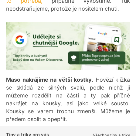
to potřeba,
případně vykostíme. Tuk
neodstraňujeme, protože je nositelem chuti.
Maso nakrájíme na větší kostky
. Hovězí kližka
se skládá ze silných svalů, podle nichž ji
můžeme rozdělit na části a ty pak
příčně
nakrájet na kousky, asi jako velké sousto.
Kousky se varem trochu zmenší. Můžeme je
předem osolit a opepřit.
Tipy a triky pro vás
Všechny tipy a triky