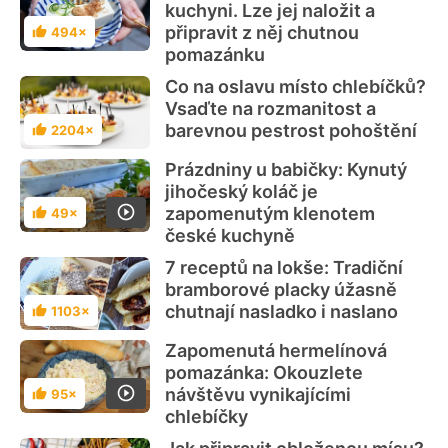
kuchyni. Lze jej naložit a
připravit z něj chutnou
494×
Hodnocení
pomazánku
Co na oslavu místo chlebíčků?
Vsaďte na rozmanitost a
barevnou pestrost pohoštění
2204×
Hodnocení
Prázdniny u babičky: Kynutý
jihočeský koláč je
zapomenutým klenotem
49×
Hodnocení
české kuchyně
7 receptů na lokše: Tradiční
bramborové placky úžasně
chutnají nasladko i naslano
1103×
Hodnocení
Zapomenutá hermelínová
pomazánka: Okouzlete
návštěvu vynikajícími
95×
Hodnocení
chlebíčky