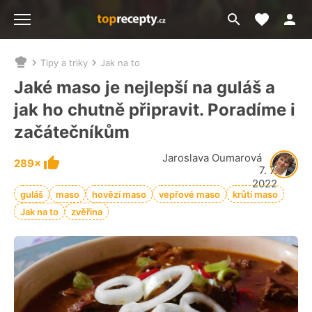
Moje akt
Přejít
Menu
na
vyhledávání
Tipy a triky
Jak na to
Nacházíte
se
Jaké maso je nejlepší na guláš a
zde:
jak ho chutně připravit. Poradíme i
začátečníkům
Jaroslava Oumarová
289×
7. 7.
2022
guláš
maso
hovězí maso
vepřové maso
krůtí maso
Jak na to
zvěřina