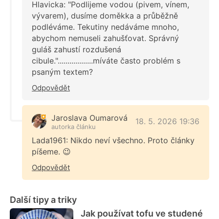
Hlavicka: "Podlijeme vodou (pivem, vínem,
vývarem), dusíme doměkka a průběžně
podléváme. Tekutiny nedáváme mnoho,
abychom nemuseli zahušťovat. Správný
guláš zahustí rozdušená
cibule."..................míváte často problém s
psaným textem?
Odpovědět
Jaroslava Oumarová
18. 5. 2026 19:36
autorka článku
Lada1961: Nikdo neví všechno. Proto články
píšeme. 😉
Odpovědět
Další tipy a triky
Jak používat tofu ve studené