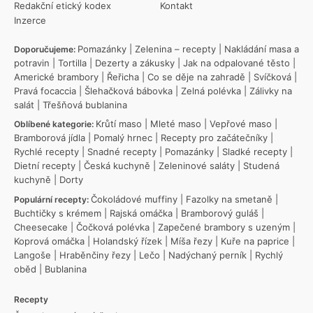
Redakční etický kodex
Kontakt
Inzerce
Pomazánky
|
Zelenina – recepty
|
Nakládání masa a
Doporučujeme:
potravin
|
Tortilla
|
Dezerty a zákusky
|
Jak na odpalované těsto
|
Americké brambory
|
Řeřicha
|
Co se děje na zahradě
|
Svíčková
|
Pravá focaccia
|
Šlehačková bábovka
|
Zelná polévka
|
Zálivky na
salát
|
Třešňová bublanina
Krůtí maso
|
Mleté maso
|
Vepřové maso
|
Oblíbené kategorie:
Bramborová jídla
|
Pomalý hrnec
|
Recepty pro začátečníky
|
Rychlé recepty
|
Snadné recepty
|
Pomazánky
|
Sladké recepty
|
Dietní recepty
|
Česká kuchyně
|
Zeleninové saláty
|
Studená
kuchyně
|
Dorty
Čokoládové muffiny
|
Fazolky na smetaně
|
Populární recepty:
Buchtičky s krémem
|
Rajská omáčka
|
Bramborový guláš
|
Cheesecake
|
Čočková polévka
|
Zapečené brambory s uzeným
|
Koprová omáčka
|
Holandský řízek
|
Míša řezy
|
Kuře na paprice
|
Langoše
|
Hraběnčiny řezy
|
Lečo
|
Nadýchaný perník
|
Rychlý
oběd
|
Bublanina
Recepty