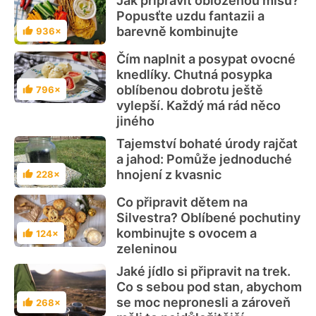
Jak připravit obloženou mísu?
Popusťte uzdu fantazii a
barevně kombinujte
936×
Hodnocení
Čím naplnit a posypat ovocné
knedlíky. Chutná posypka
oblíbenou dobrotu ještě
796×
Hodnocení
vylepší. Každý má rád něco
jiného
Tajemství bohaté úrody rajčat
a jahod: Pomůže jednoduché
hnojení z kvasnic
228×
Hodnocení
Co připravit dětem na
Silvestra? Oblíbené pochutiny
kombinujte s ovocem a
124×
Hodnocení
zeleninou
Jaké jídlo si připravit na trek.
Co s sebou pod stan, abychom
se moc nepronesli a zároveň
268×
Hodnocení