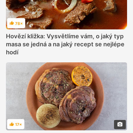
78×
Hodnocení
Hovězí kližka: Vysvětlíme vám, o jaký typ
masa se jedná a na jaký recept se nejlépe
hodí
17×
Hodnocení