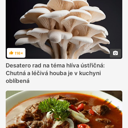
116×
Hodnocení
Desatero rad na téma hlíva ústřičná:
Chutná a léčivá houba je v kuchyni
oblíbená