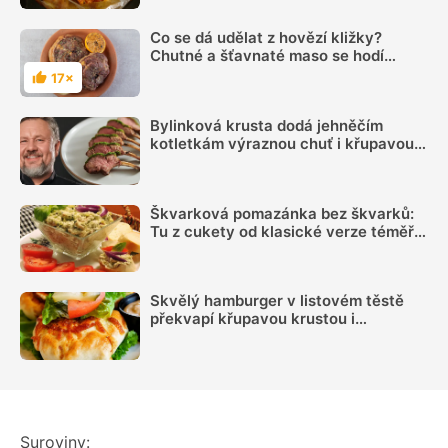
Co se dá udělat z hovězí kližky?
Chutné a šťavnaté maso se hodí
téměř na vše
17×
Hodnocení
Bylinková krusta dodá jehněčím
kotletkám výraznou chuť i křupavou
kůrku, radí Mirek Kalina
Škvarková pomazánka bez škvarků:
Tu z cukety od klasické verze téměř
nerozeznáte
Skvělý hamburger v listovém těstě
překvapí křupavou krustou i
jednodušším servírováním
Suroviny: