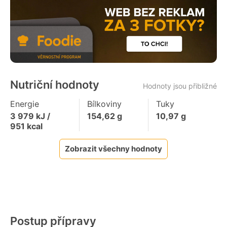
Nutriční hodnoty
Hodnoty jsou přibližné
Energie
Bílkoviny
Tuky
3 979
kJ /
154,62
g
10,97
g
951
kcal
Zobrazit všechny hodnoty
Postup přípravy