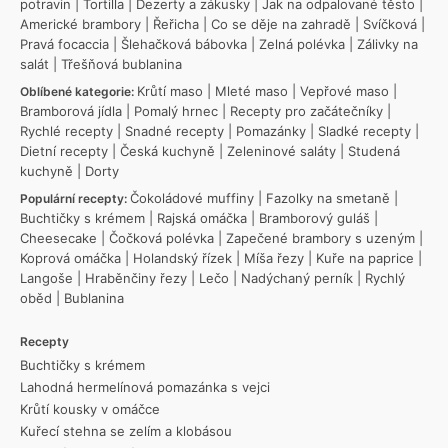
potravin
|
Tortilla
|
Dezerty a zákusky
|
Jak na odpalované těsto
|
Americké brambory
|
Řeřicha
|
Co se děje na zahradě
|
Svíčková
|
Pravá focaccia
|
Šlehačková bábovka
|
Zelná polévka
|
Zálivky na
salát
|
Třešňová bublanina
Krůtí maso
|
Mleté maso
|
Vepřové maso
|
Oblíbené kategorie:
Bramborová jídla
|
Pomalý hrnec
|
Recepty pro začátečníky
|
Rychlé recepty
|
Snadné recepty
|
Pomazánky
|
Sladké recepty
|
Dietní recepty
|
Česká kuchyně
|
Zeleninové saláty
|
Studená
kuchyně
|
Dorty
Čokoládové muffiny
|
Fazolky na smetaně
|
Populární recepty:
Buchtičky s krémem
|
Rajská omáčka
|
Bramborový guláš
|
Cheesecake
|
Čočková polévka
|
Zapečené brambory s uzeným
|
Koprová omáčka
|
Holandský řízek
|
Míša řezy
|
Kuře na paprice
|
Langoše
|
Hraběnčiny řezy
|
Lečo
|
Nadýchaný perník
|
Rychlý
oběd
|
Bublanina
Recepty
Buchtičky s krémem
Lahodná hermelínová pomazánka s vejci
Krůtí kousky v omáčce
Kuřecí stehna se zelím a klobásou