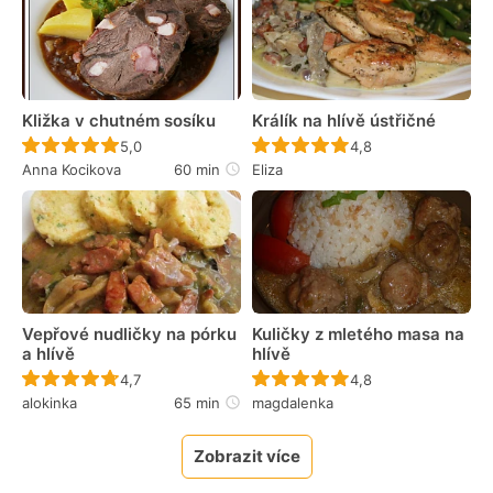
Kližka v chutném sosíku
Králík na hlívě ústřičné
Recept ještě nebyl hodnocen
Recept ještě nebyl 
5,0
4,8
Anna Kocikova
60 min
Eliza
Vepřové nudličky na pórku
Kuličky z mletého masa na
a hlívě
hlívě
Recept ještě nebyl hodnocen
Recept ještě nebyl 
4,7
4,8
alokinka
65 min
magdalenka
Zobrazit více