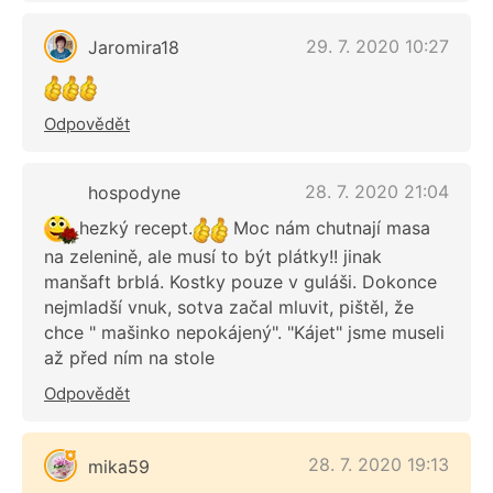
29. 7. 2020 10:27
Jaromira18
Odpovědět
28. 7. 2020 21:04
hospodyne
hezký recept.
Moc nám chutnají masa
na zelenině, ale musí to být plátky!! jinak
manšaft brblá. Kostky pouze v guláši. Dokonce
nejmladší vnuk, sotva začal mluvit, pištěl, že
chce " mašinko nepokájený". "Kájet" jsme museli
až před ním na stole
Odpovědět
28. 7. 2020 19:13
mika59