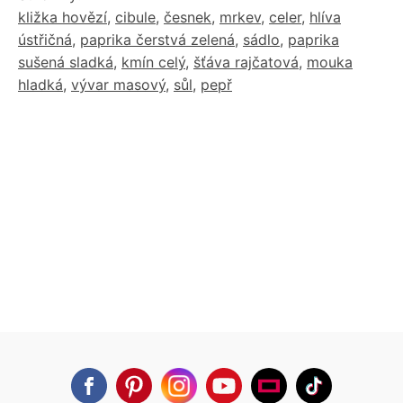
kližka hovězí
,
cibule
,
česnek
,
mrkev
,
celer
,
hlíva
ústřičná
,
paprika čerstvá zelená
,
sádlo
,
paprika
sušená sladká
,
kmín celý
,
šťáva rajčatová
,
mouka
hladká
,
vývar masový
,
sůl
,
pepř