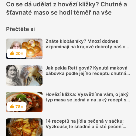
Co se dá udělat z hovězí kližky? Chutné a
šťavnaté maso se hodí téměř na vše
Přečtěte si
Znáte klobásníky? Mnozí dodnes
vzpomínají na krajové dobroty našich
babiček
20×
Hodnocení
Jak pekla Rettigová? Kynutá maková
bábovka podle jejího receptu chutná
skvěle i po 200 letech
Hovězí kližka: Vysvětlíme vám, o jaký
typ masa se jedná a na jaký recept se
nejlépe hodí
78×
Hodnocení
14 receptů na jídla pečená v sáčku:
Vyzkoušejte snadné a čisté pečení
plné chuti