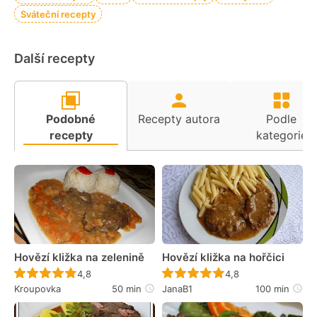
Sváteční recepty
Další recepty
Podobné
Recepty autora
Podle
recepty
kategorie
Hovězí kližka na zelenině
Hovězí kližka na hořčici
Recept ještě nebyl hodnocen
Recept ještě nebyl 
4,8
4,8
Kroupovka
50 min
JanaB1
100 min