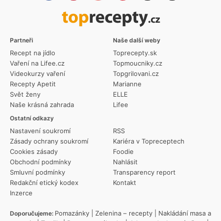
Partneři
Naše další weby
Recept na jídlo
Toprecepty.sk
Vaření na Lifee.cz
Topmoucniky.cz
Videokurzy vaření
Topgrilovani.cz
Recepty Apetit
Marianne
Svět ženy
ELLE
Naše krásná zahrada
Lifee
Ostatní odkazy
Nastavení soukromí
RSS
Zásady ochrany soukromí
Kariéra v Topreceptech
Cookies zásady
Foodie
Obchodní podmínky
Nahlásit
Smluvní podmínky
Transparency report
Redakční etický kodex
Kontakt
Inzerce
Pomazánky
|
Zelenina – recepty
|
Nakládání masa a
Doporučujeme: