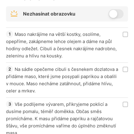
Nezhasínat obrazovku
Maso nakrájíme na větší kostky, osolíme,
opepříme, zakápneme lehce olejem a dáme na půl
hodiny odležet. Cibuli a česnek nakrájíme nadrobno,
zeleninu a hlívu na kousky.
Na sádle opečeme cibuli s česnekem dozlatova a
přidáme maso, které jsme posypali paprikou a obalili
v mouce. Maso necháme zatáhnout, přidáme hlívu,
celer a mrkev.
Vše podlijeme vývarem, přikryjeme poklicí a
dusíme pomalu, téměř doměkka. Občas směs
promícháme. K masu přidáme papriku a rajčatovou
šťávu, vše promícháme vaříme do úplného změknutí
masa.