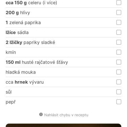
cca 150 g
celeru (i více)
200 g
hlívy
1
zelená paprika
lžíce
sádla
2 lžičky
papriky sladké
kmín
150 ml
husté rajčatové šťávy
hladká mouka
cca
hrnek
vývaru
sůl
pepř
Nahlásit chybu v receptu