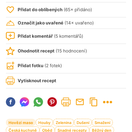
Přidat do oblíbených
(65× přidáno)
Označit jako uvařené
(14× uvařeno)
Přidat komentář
(5 komentářů)
Ohodnotit recept
(15 hodnocení)
Přidat fotku
(2 fotek)
Vytisknout recept
Hovězí maso
Houby
Zelenina
Dušení
Smažení
Česká kuchyně
Oběd
Snadné recepty
Běžný den