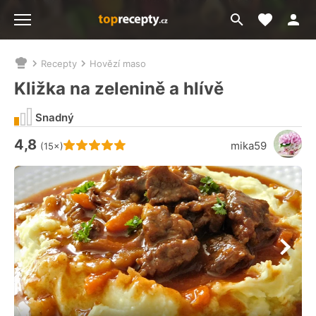
Moje akt
Přejít
Menu
na
vyhledávání
Recepty
Hovězí maso
Nacházíte
se
Kližka na zelenině a hlívě
zde:
Snadný
4,8
Hodnocení receptu je
mika59
(15×)