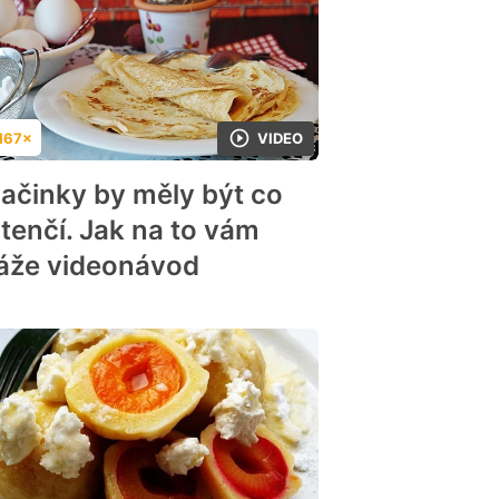
167×
VIDEO
dnocení
lačinky by měly být co
jtenčí. Jak na to vám
áže videonávod