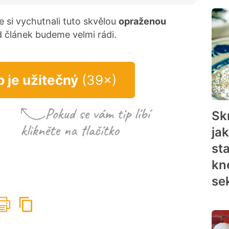
e si vychutnali tuto skvělou
opraženou
 článek budeme velmi rádi.
p je užitečný
(39×)
Sk
ja
st
kn
se