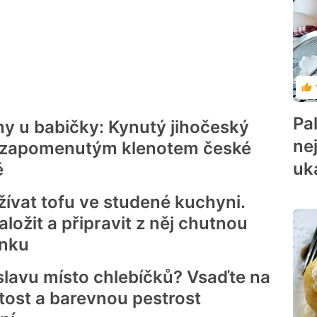
Ho
Pa
ny u babičky: Kynutý jihočeský
ne
e zapomenutým klenotem české
uk
ě
ívat tofu ve studené kuchyni.
naložit a připravit z něj chutnou
nku
slavu místo chlebíčků? Vsaďte na
tost a barevnou pestrost