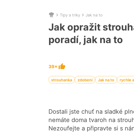
Tipy a triky
Jak na to
Nacházíte
se
Jak opražit strou
zde:
poradí, jak na to
39×
strouhanka
zdobení
Jak na to
rychle 
Dostali jste chuť na sladké p
nemáte doma tvaroh na strouhá
Nezoufejte a připravte si s n