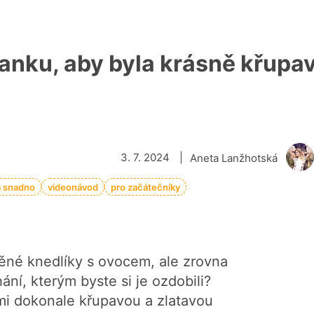
hanku, aby byla krásně křup
3. 7. 2024
|
Aneta Lanžhotská
a snadno
videonávod
pro začátečníky
lněné knedlíky s ovocem, ale zrovna
ní, kterým byste si je ozdobili?
ámi dokonale křupavou a zlatavou