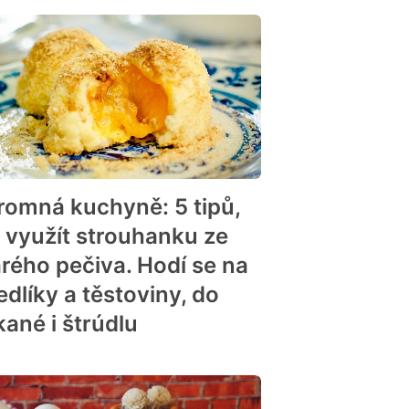
romná kuchyně: 5 tipů,
k využít strouhanku ze
arého pečiva. Hodí se na
edlíky a těstoviny, do
kané i štrúdlu