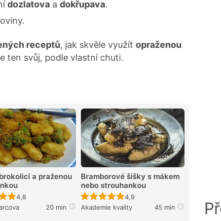
ní
dozlatova
a
dokřupava
.
toviny.
ených receptů
, jak skvěle využít
opraženou
e ten svůj, podle vlastní chuti.
brokolicí a praženou
Bramborové šišky s mákem
ankou
nebo strouhankou
Recept ještě nebyl hodnocen
Recept ještě nebyl hodnocen
4,8
4,9
Př
arcova
20 min
Akademie kvality
45 min