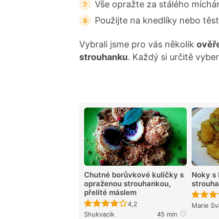
Vše opražte za stálého míchá
Použijte na knedlíky nebo těs
Vybrali jsme pro vás několik
ověř
strouhanku
. Každý si určitě vyber
Chutné borůvkové kuličky s
Noky s 
opraženou strouhankou,
strouh
přelité máslem
Recept ještě nebyl hodnocen
4,2
Marie Sv
Shukvacik
45 min