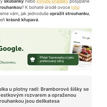
ny
škubánky
nebo
kynuté knedlíky
posypané
trouhankou
? K bohaté úrodě ovoce
tyto
žeme vám, jak jednoduše
opražit strouhanku
,
veň
krásně křupavá
.
lka u plotny radí: Bramborové šišky se
vestkovým rozvarem a opraženou
rouhankou jsou delikatesa