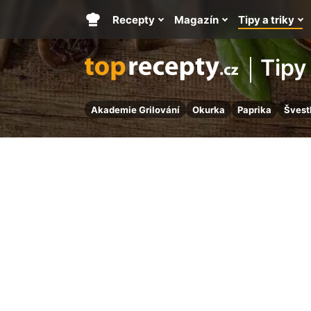
Recepty
Magazín
Tipy a triky
Hlavní
stránka
Tipy 
Akademie Grilování
Okurka
Paprika
Švest