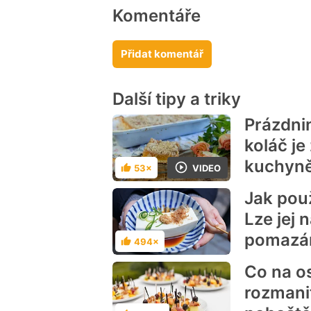
Komentáře
Přidat komentář
Další tipy a triky
Prázdni
koláč j
kuchyn
VIDEO
53×
Hodnocení
Jak použ
Lze jej 
pomazá
494×
Hodnocení
Co na o
rozmani