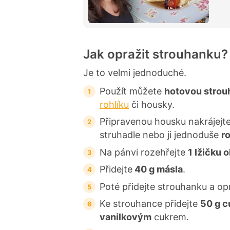
Jak opražit strouhanku?
Je to velmi jednoduché.
Použít můžete
hotovou strou
rohlíku
či housky.
Připravenou housku nakrájejt
struhadle nebo ji jednoduše
r
Na pánvi rozehřejte
1 lžičku o
Přidejte
40 g másla
.
Poté přidejte strouhanku a op
Ke strouhance přidejte
50 g c
vanilkovým
cukrem.