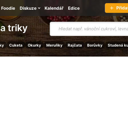
Přida
Foodie
Diskuze
Kalendář
Edice
Vyhledávání
a triky
ky
Cuketa
Okurky
Meruňky
Rajčata
Borůvky
Studená k