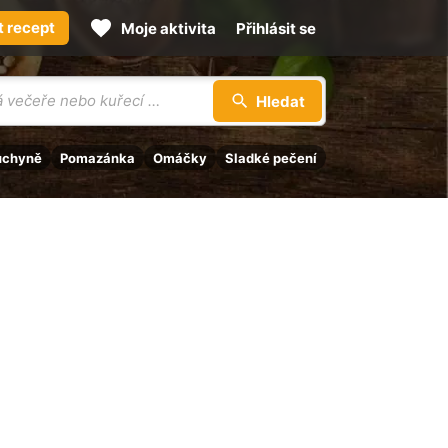
t recept
Moje aktivita
Přihlásit se
Hledat
uchyně
Pomazánka
Omáčky
Sladké pečení