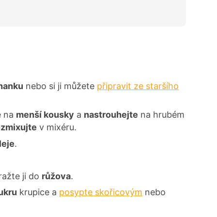
hanku
nebo si ji můžete
připravit ze staršího
e na
menší kousky
a
nastrouhejte
na hrubém
ozmixujte
v mixéru.
leje
.
ražte ji do
růžova
.
ukru
krupice a
posypte skořicovým
nebo