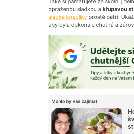
Také si pamatujete ze školní jídel
opraženou sladkou a
křupavou s
sladké knedlíky
prostě patří. Uká
aby byla dokonale chutná a záro
Mohlo by vás zajímat
Ho
š
st