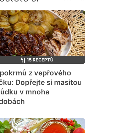
15 RECEPTŮ
 pokrmů z vepřového
čku: Dopřejte si masitou
hůdku v mnoha
dobách