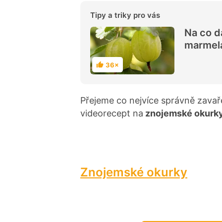
Tipy a triky pro vás
Na co d
marmel
36×
H
o
d
n
o
Přejeme co nejvíce správně zav
c
e
videorecept na
znojemské okurk
n
í
Znojemské okurky