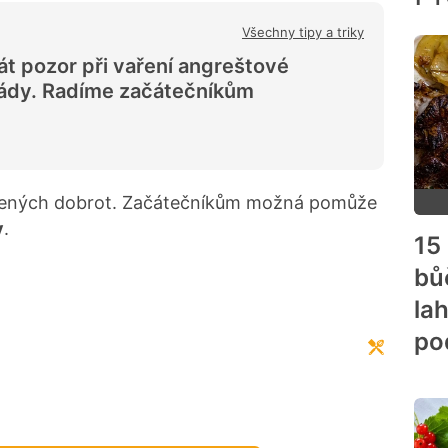
Všechny tipy a triky
át pozor při vaření angreštové
ády. Radíme začátečníkům
ařených dobrot. Začátečníkům možná pomůže
y
.
15
bů
la
po