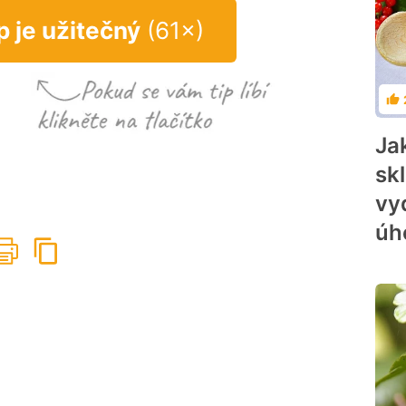
p je užitečný
(61×)
Ho
Ja
sk
vy
úh