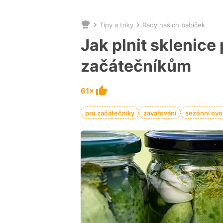
Tipy a triky
Rady našich babiček
Nacházíte
se
Jak plnit sklenice
zde:
začátečníkům
61×
pro začátečníky
zavařování
sezónní ov