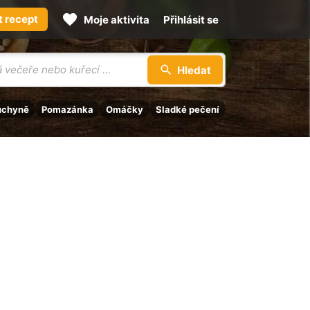
t recept
Moje aktivita
Přihlásit se
Hledat
uchyně
Pomazánka
Omáčky
Sladké pečení