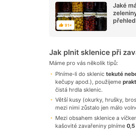
Jaké má
zelenin
přehled
91×
H
o
d
n
o
c
Jak plnit sklenice při za
e
n
í
Máme pro vás několik tipů:
Plníme-li do sklenic
tekuté neb
kečupy apod.), použijeme
prak
čistá hrdla sklenic.
Větší kusy (okurky, hrušky, br
mezi nimi zůstalo jen málo vol
Mezi obsahem sklenice a víčke
kašovité zavařeniny plníme
0,5