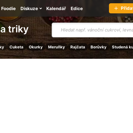
Přida
Foodie
Diskuze
Kalendář
Edice
Vyhledávání
a triky
ky
Cuketa
Okurky
Meruňky
Rajčata
Borůvky
Studená k