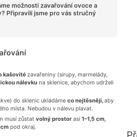
me možnosti zavařování ovoce a
y? Připravili jsme pro vás stručný
vařování
o kašovité
zavařeniny (sirupy, marmelády,
tickou nálevku
na sklenice, abychom udrželi
oskve) do sklenic ukládáme
co nejtěsněji,
aby
ného místa. Nebudou v nálevu plavat.
m musí zůstat
volný prostor
asi
1–1,5 cm,
 cm
pod okraj.
Př