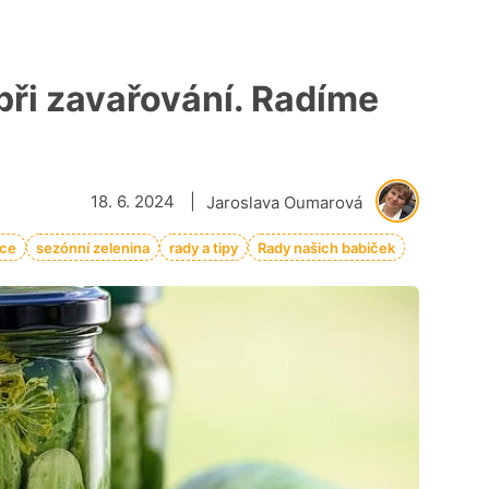
 při zavařování. Radíme
18. 6. 2024
|
Jaroslava Oumarová
oce
sezónní zelenina
rady a tipy
Rady našich babiček