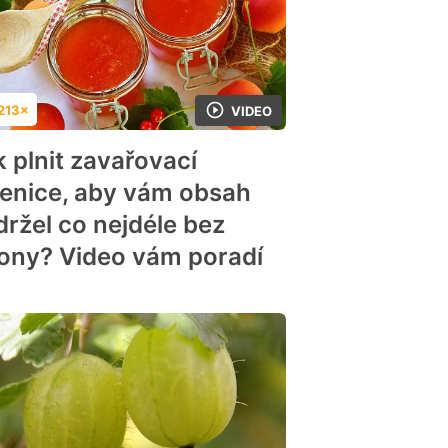
213×
VIDEO
dnocení
k plnit zavařovací
lenice, aby vám obsah
držel co nejdéle bez
ony? Video vám poradí