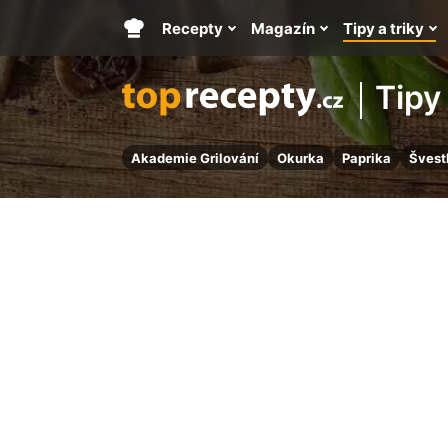
Recepty
Magazín
Tipy a triky
Hlavní
stránka
Tipy 
Akademie Grilování
Okurka
Paprika
Švest