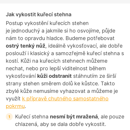
Jak vykostit kuřecí stehna
Postup vykostění kuřecích stehen
je jednoduchý a jakmile si ho osvojíme, půjde
nám to opravdu hladce. Budeme potřebovat
ostrý tenký nůž
, ideálně vykosťovací, ale dobře
poslouží i klasický a samozřejmě kuřecí stehna s
kostí. Kůži na kuřecích stehnech můžeme
nechat, nebo pro lepší viditelnost během
vykosťování
kůži odstranit
stáhnutím ze širší
strany stehen směrem dolů ke kůstce. Takto
zbylé kůže nemusíme vyhazovat a můžeme je
využít
k přípravě chutného samostatného
pokrmu
.
Kuřecí stehna
nesmí být mražená
, ale pouze
chlazená, aby se dala dobře vykostit.