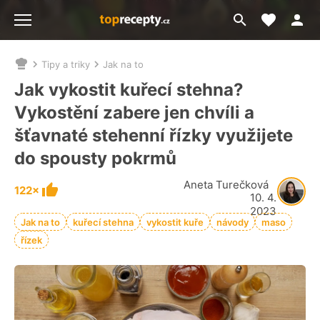
Moje akt
Přejít
Menu
na
vyhledávání
Tipy a triky
Jak na to
Nacházíte
se
Jak vykostit kuřecí stehna?
zde:
Vykostění zabere jen chvíli a
šťavnaté stehenní řízky využijete
do spousty pokrmů
Aneta Turečková
122×
10. 4.
2023
Jak na to
kuřecí stehna
vykostit kuře
návody
maso
řízek