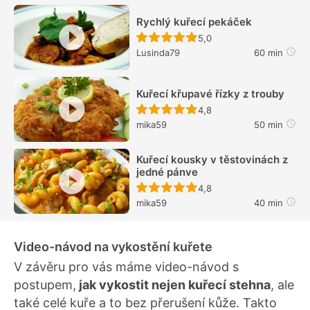
Rychlý kuřecí pekáček
Recept ještě nebyl hodn
5,0
Lusinda79
60 min
Kuřecí křupavé řízky z trouby
Recept ještě nebyl hodn
4,8
mika59
50 min
Kuřecí kousky v těstovinách z
jedné pánve
Recept ještě nebyl hodn
4,8
mika59
40 min
Video-návod na vykostění kuřete
V závěru pro vás máme video-návod s
postupem,
jak vykostit nejen kuřecí stehna
, ale
také celé kuře a to bez přerušení kůže. Takto