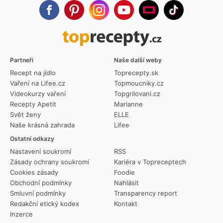
Partneři
Naše další weby
Recept na jídlo
Toprecepty.sk
Vaření na Lifee.cz
Topmoucniky.cz
Videokurzy vaření
Topgrilovani.cz
Recepty Apetit
Marianne
Svět ženy
ELLE
Naše krásná zahrada
Lifee
Ostatní odkazy
Nastavení soukromí
RSS
Zásady ochrany soukromí
Kariéra v Topreceptech
Cookies zásady
Foodie
Obchodní podmínky
Nahlásit
Smluvní podmínky
Transparency report
Redakční etický kodex
Kontakt
Inzerce