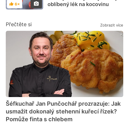
oblíbený lék na kocovinu
6×
Hodnocení
Přečtěte si
Zobrazit více
Šéfkuchař Jan Punčochář prozrazuje: Jak
usmažit dokonalý stehenní kuřecí řízek?
Pomůže finta s chlebem