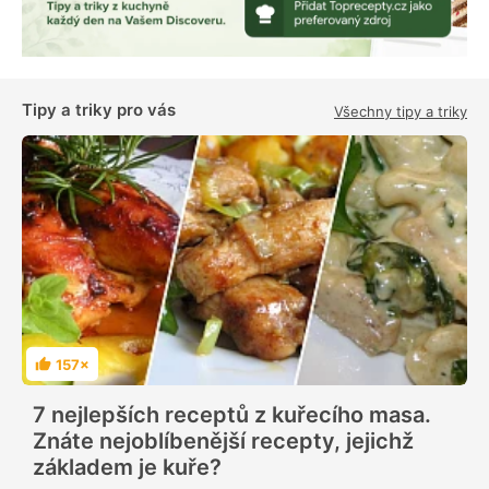
Tipy a triky pro vás
Všechny tipy a triky
157×
H
o
d
7 nejlepších receptů z kuřecího masa.
n
o
Znáte nejoblíbenější recepty, jejichž
c
e
základem je kuře?
n
í