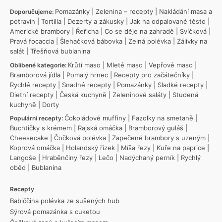
Pomazánky
|
Zelenina – recepty
|
Nakládání masa a
Doporučujeme:
potravin
|
Tortilla
|
Dezerty a zákusky
|
Jak na odpalované těsto
|
Americké brambory
|
Řeřicha
|
Co se děje na zahradě
|
Svíčková
|
Pravá focaccia
|
Šlehačková bábovka
|
Zelná polévka
|
Zálivky na
salát
|
Třešňová bublanina
Krůtí maso
|
Mleté maso
|
Vepřové maso
|
Oblíbené kategorie:
Bramborová jídla
|
Pomalý hrnec
|
Recepty pro začátečníky
|
Rychlé recepty
|
Snadné recepty
|
Pomazánky
|
Sladké recepty
|
Dietní recepty
|
Česká kuchyně
|
Zeleninové saláty
|
Studená
kuchyně
|
Dorty
Čokoládové muffiny
|
Fazolky na smetaně
|
Populární recepty:
Buchtičky s krémem
|
Rajská omáčka
|
Bramborový guláš
|
Cheesecake
|
Čočková polévka
|
Zapečené brambory s uzeným
|
Koprová omáčka
|
Holandský řízek
|
Míša řezy
|
Kuře na paprice
|
Langoše
|
Hraběnčiny řezy
|
Lečo
|
Nadýchaný perník
|
Rychlý
oběd
|
Bublanina
Recepty
Babiččina polévka ze sušených hub
Sýrová pomazánka s cuketou