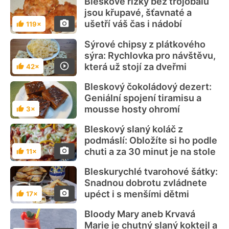
Bleskové řízky bez trojobalu
jsou křupavé, šťavnaté a
ušetří váš čas i nádobí
119×
Hodnocení
Sýrové chipsy z plátkového
sýra: Rychlovka pro návštěvu,
která už stojí za dveřmi
42×
Hodnocení
Bleskový čokoládový dezert:
Geniální spojení tiramisu a
mousse hosty ohromí
3×
Hodnocení
Bleskový slaný koláč z
podmáslí: Obložíte si ho podle
chuti a za 30 minut je na stole
11×
Hodnocení
Bleskurychlé tvarohové šátky:
Snadnou dobrotu zvládnete
upéct i s menšími dětmi
17×
Hodnocení
Bloody Mary aneb Krvavá
Marie je chutný slaný koktejl a