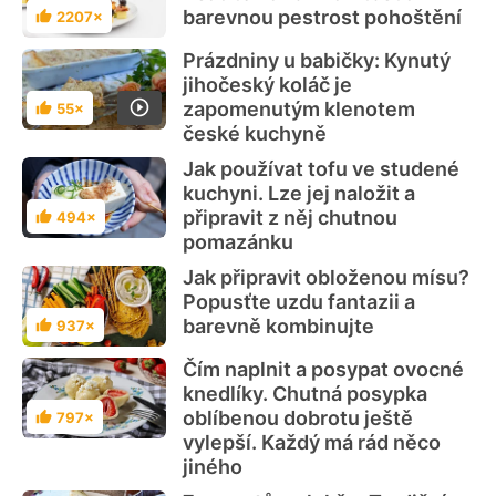
barevnou pestrost pohoštění
2207×
Hodnocení
Prázdniny u babičky: Kynutý
jihočeský koláč je
zapomenutým klenotem
55×
Hodnocení
české kuchyně
Jak používat tofu ve studené
kuchyni. Lze jej naložit a
připravit z něj chutnou
494×
Hodnocení
pomazánku
Jak připravit obloženou mísu?
Popusťte uzdu fantazii a
barevně kombinujte
937×
Hodnocení
Čím naplnit a posypat ovocné
knedlíky. Chutná posypka
oblíbenou dobrotu ještě
797×
Hodnocení
vylepší. Každý má rád něco
jiného