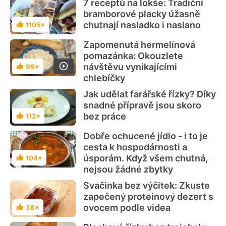
7 receptů na lokše: Tradiční
bramborové placky úžasně
chutnají nasladko i naslano
1105×
Hodnocení
Zapomenutá hermelínová
pomazánka: Okouzlete
návštěvu vynikajícími
99×
Hodnocení
chlebíčky
Jak udělat farářské řízky? Díky
snadné přípravě jsou skoro
bez práce
112×
Hodnocení
Dobře ochucené jídlo - i to je
cesta k hospodárnosti a
úsporám. Když všem chutná,
104×
Hodnocení
nejsou žádné zbytky
Svačinka bez výčitek: Zkuste
zapečený proteinový dezert s
ovocem podle videa
38×
Hodnocení