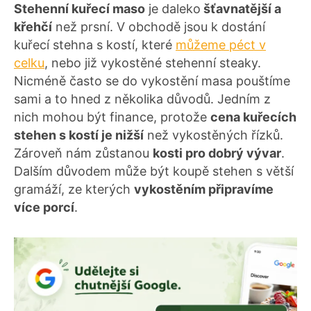
Stehenní kuřecí maso
je daleko
šťavnatější a
křehčí
než prsní. V obchodě jsou k dostání
kuřecí stehna s kostí, které
můžeme péct v
celku
, nebo již vykostěné stehenní steaky.
Nicméně často se do vykostění masa pouštíme
sami a to hned z několika důvodů. Jedním z
nich mohou být finance, protože
cena kuřecích
stehen s kostí je nižší
než vykostěných řízků.
Zároveň nám zůstanou
kosti pro dobrý vývar
.
Dalším důvodem může být koupě stehen s větší
gramáží, ze kterých
vykostěním připravíme
více porcí
.