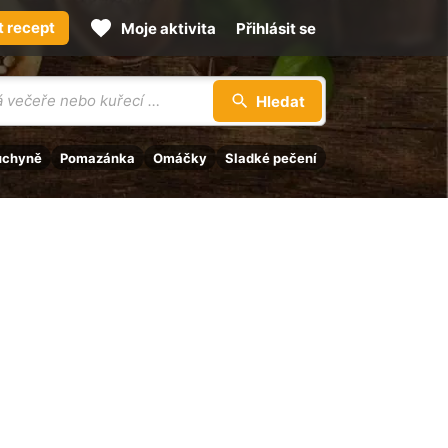
t recept
Moje aktivita
Přihlásit se
Hledat
uchyně
Pomazánka
Omáčky
Sladké pečení