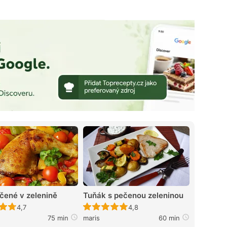
čené v zelenině
Tuňák s pečenou zeleninou
Recept ještě nebyl hodnocen
Recept ještě nebyl hodnocen
4,7
4,8
75 min
maris
60 min