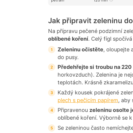
Jak připravit zeleninu d
Na přípravu pečené podzimní ze
oblíbené koření
. Celý fígl spočív
Zeleninu očistěte
, oloupejte 
do pusy.
Předehřejte si
troubu na 220
horkovzduch). Zelenina je nej
teplotách. Krásně zkaramelizu
Každý kousek pokrájené zele
plech s pečicím papírem
, aby
Připravenou
zeleninu osolte 
oblíbené koření. Výborně se k 
Se zeleninou často nemíchejte