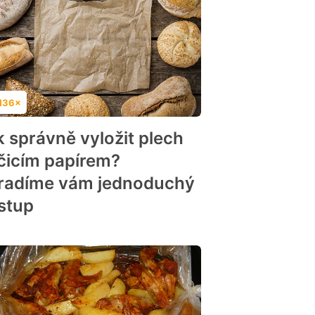
136×
dnocení
k správně vyložit plech
čicím papírem?
radíme vám jednoduchý
stup