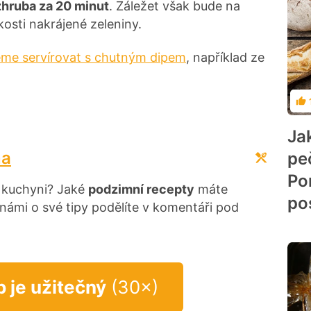
zhruba za 20 minut
. Záležet však bude na
kosti nakrájené zeleniny.
me servírovat s chutným dipem
, například ze
Ho
Ja
na
pe
Po
v kuchyni? Jaké
podzimní recepty
máte
po
 námi o své tipy podělíte v komentáři pod
p je užitečný
(30×)