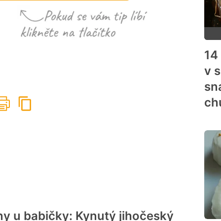
14
v 
sn
ch
ny u babičky: Kynutý jihočeský