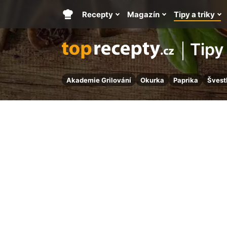
Recepty
Magazín
Tipy a triky
Hlavní
stránka
Tipy 
Akademie Grilování
Okurka
Paprika
Švest