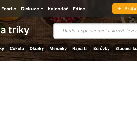
Přida
Foodie
Diskuze
Kalendář
Edice
Vyhledávání
a triky
ky
Cuketa
Okurky
Meruňky
Rajčata
Borůvky
Studená k