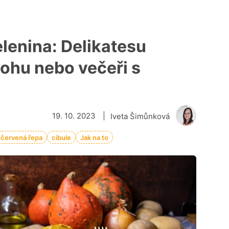
lenina: Delikatesu
lohu nebo večeři s
19. 10. 2023
|
Iveta Šimůnková
červená řepa
cibule
Jak na to