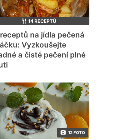
14 RECEPTŮ
 receptů na jídla pečená
sáčku: Vyzkoušejte
adné a čisté pečení plné
uti
12 FOTO