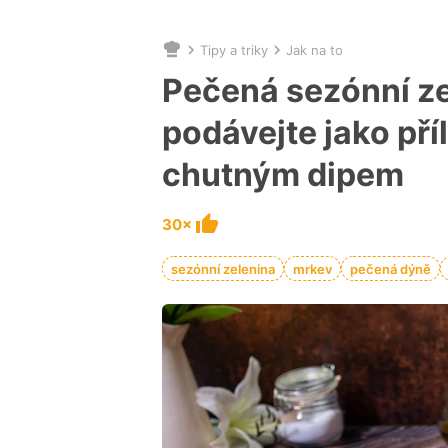
Tipy a triky
Jak na to
Nacházíte
se
Pečená sezónní ze
zde:
podávejte jako pří
chutným dipem
30×
sezónní zelenina
mrkev
pečená dýně