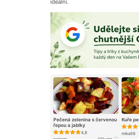
ideální.
Pečená zelenina s červenou
Kuře pe
řepou a jablky
Recept ještě nebyl hodnocen
4,8
mika59
petram
120 min