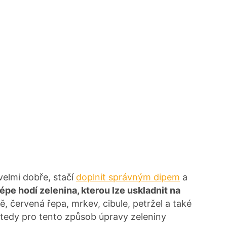
velmi dobře, stačí
doplnit správným dipem
a
lépe hodí zelenina, kterou lze uskladnit na
červená řepa, mrkev, cibule, petržel a také
 tedy pro tento způsob úpravy zeleniny