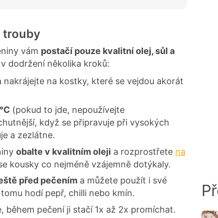
o trouby
leniny vám
postačí pouze kvalitní olej, sůl a
á v dodržení několika kroků:
a nakrájejte na kostky, které se vejdou akorát
 °C
(pokud to jde, nepoužívejte
chutnější, když se připravuje při vysokých
je a zezlátne.
niny
obalte v kvalitním oleji
a rozprostřete
na
 se kousky co nejméně vzájemně dotýkaly.
ještě před pečením
a můžete použít i své
Př
tomu hodí pepř, chilli nebo kmín.
, během pečení ji stačí 1x až 2x promíchat.