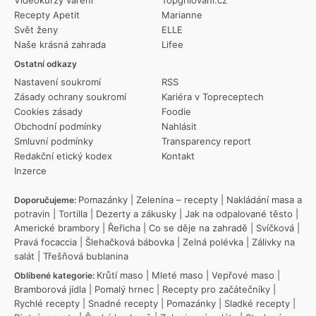
Recepty Apetit
Marianne
Svět ženy
ELLE
Naše krásná zahrada
Lifee
Ostatní odkazy
Nastavení soukromí
RSS
Zásady ochrany soukromí
Kariéra v Topreceptech
Cookies zásady
Foodie
Obchodní podmínky
Nahlásit
Smluvní podmínky
Transparency report
Redakční etický kodex
Kontakt
Inzerce
Pomazánky
|
Zelenina – recepty
|
Nakládání masa a
Doporučujeme:
potravin
|
Tortilla
|
Dezerty a zákusky
|
Jak na odpalované těsto
|
Americké brambory
|
Řeřicha
|
Co se děje na zahradě
|
Svíčková
|
Pravá focaccia
|
Šlehačková bábovka
|
Zelná polévka
|
Zálivky na
salát
|
Třešňová bublanina
Krůtí maso
|
Mleté maso
|
Vepřové maso
|
Oblíbené kategorie:
Bramborová jídla
|
Pomalý hrnec
|
Recepty pro začátečníky
|
Rychlé recepty
|
Snadné recepty
|
Pomazánky
|
Sladké recepty
|