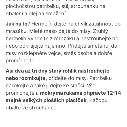
plocholistou petrželku, sůl, strouhanku na
obalení a olej na smažení.
Jak na to
? Hermelín dejte na chvíli zatuhnout do
mrazáku. Mleté maso dejte do mísy. Ztuhlý
hermelín vyndejte z mrazáku a nastrouhejte ho
nebo pokrájejte najemno. Přidejte smetanu, do
mísy rozklepněte vejce, směs osolte a dobře
promíchejte.
Asi dva až tři dny starý rohlík nastrouhejte
nebo rozmixujte
, přidejte do mísy. Petrželku
nasekejte a také ji dejte ke směsi. Vše
promíchejte a
mokrýma rukama připravte 12-14
stejně velkých plošších placiček
. Každou
obalte ve strouhance.