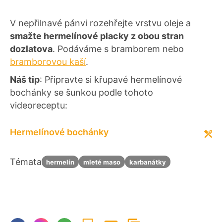
V nepřilnavé pánvi rozehřejte vrstvu oleje a
smažte hermelínové placky z obou stran
dozlatova
. Podáváme s bramborem nebo
bramborovou kaší
.
Náš tip
: Připravte si křupavé hermelínové
bochánky se šunkou podle tohoto
videoreceptu:
Hermelínové bochánky
Témata
hermelín
mleté maso
karbanátky