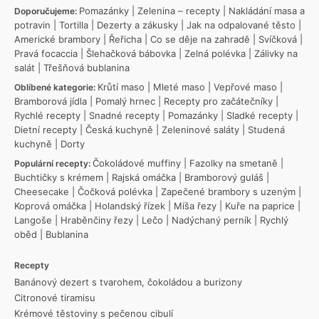
Pomazánky
|
Zelenina – recepty
|
Nakládání masa a
Doporučujeme:
potravin
|
Tortilla
|
Dezerty a zákusky
|
Jak na odpalované těsto
|
Americké brambory
|
Řeřicha
|
Co se děje na zahradě
|
Svíčková
|
Pravá focaccia
|
Šlehačková bábovka
|
Zelná polévka
|
Zálivky na
salát
|
Třešňová bublanina
Krůtí maso
|
Mleté maso
|
Vepřové maso
|
Oblíbené kategorie:
Bramborová jídla
|
Pomalý hrnec
|
Recepty pro začátečníky
|
Rychlé recepty
|
Snadné recepty
|
Pomazánky
|
Sladké recepty
|
Dietní recepty
|
Česká kuchyně
|
Zeleninové saláty
|
Studená
kuchyně
|
Dorty
Čokoládové muffiny
|
Fazolky na smetaně
|
Populární recepty:
Buchtičky s krémem
|
Rajská omáčka
|
Bramborový guláš
|
Cheesecake
|
Čočková polévka
|
Zapečené brambory s uzeným
|
Koprová omáčka
|
Holandský řízek
|
Míša řezy
|
Kuře na paprice
|
Langoše
|
Hraběnčiny řezy
|
Lečo
|
Nadýchaný perník
|
Rychlý
oběd
|
Bublanina
Recepty
Banánový dezert s tvarohem, čokoládou a burizony
Citronové tiramisu
Krémové těstoviny s pečenou cibulí