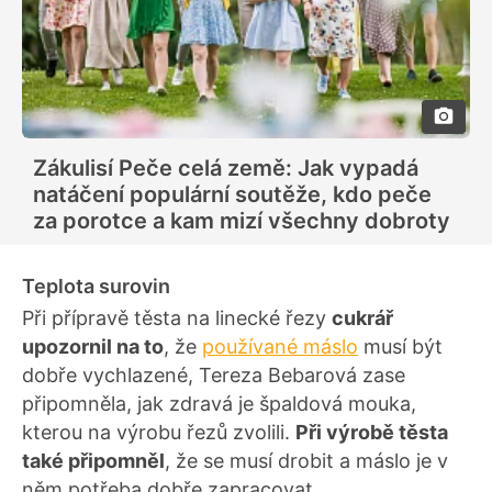
Zákulisí Peče celá země: Jak vypadá
natáčení populární soutěže, kdo peče
za porotce a kam mizí všechny dobroty
Teplota surovin
Při přípravě těsta na linecké řezy
cukrář
upozornil na to
, že
používané máslo
musí být
dobře vychlazené, Tereza Bebarová zase
připomněla, jak zdravá je špaldová mouka,
kterou na výrobu řezů zvolili.
Při výrobě těsta
také připomněl
, že se musí drobit a máslo je v
něm potřeba dobře zapracovat.