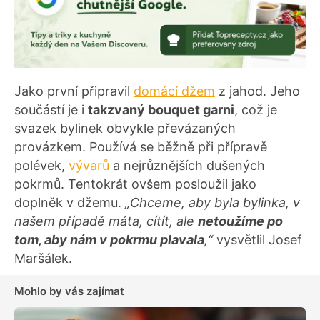
Jako první připravil
domácí džem
z jahod. Jeho
součástí je i
takzvaný bouquet garni
, což je
svazek bylinek obvykle převázaných
provázkem. Používá se běžně při přípravě
polévek,
vývarů
a nejrůznějších dušených
pokrmů. Tentokrát ovšem posloužil jako
doplněk v džemu.
„Chceme, aby byla bylinka, v
našem případě máta, cítít, ale
netoužíme po
tom, aby nám v pokrmu plavala
,“
vysvětlil Josef
Maršálek.
Mohlo by vás zajímat