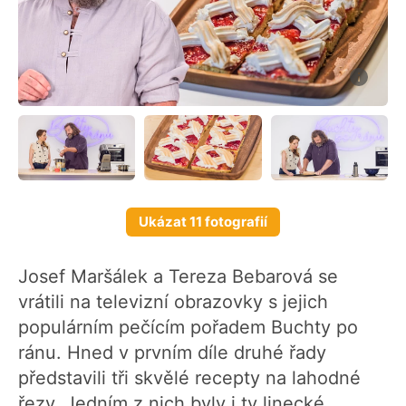
Ukázat 11 fotografií
Josef Maršálek a Tereza Bebarová se
vrátili na televizní obrazovky s jejich
populárním pečícím pořadem Buchty po
ránu. Hned v prvním díle druhé řady
představili tři skvělé recepty na lahodné
řezy. Jedním z nich byly i ty linecké,