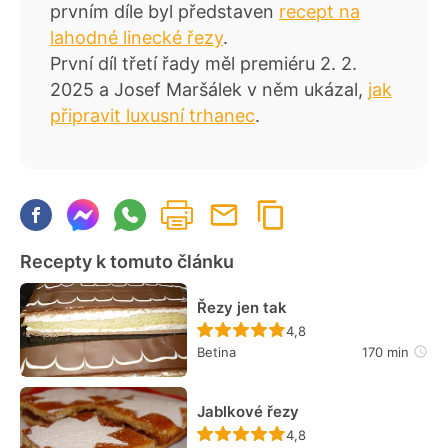
prvním díle byl představen
recept na
lahodné linecké řezy
.
První díl třetí řady měl premiéru 2. 2.
2025 a Josef Maršálek v něm ukázal,
jak
připravit luxusní trhanec
.
Recepty k tomuto článku
Řezy jen tak
Recept ještě nebyl hodn
4,8
Betina
170 min
Jablkové řezy
Recept ještě nebyl hodn
4,8