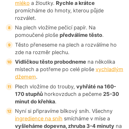
mléko
a žloutky.
Rychle a krátce
promícháme do hmoty, kterou půjde
rozválet.
Na plech vložíme pečicí papír. Na
pomoučené ploše
předválíme těsto
.
Těsto přeneseme na plech a rozválíme ho
zde na rozměr plechu.
Vidličkou těsto probodneme
na několika
místech a potřeme po celé ploše
vychladlým
džemem
.
Plech vložíme do trouby,
vyhřáté na 160-
170 stupňů
horkovzduch a pečeme
25-30
minut do křehka
.
Nyní si připravíme bílkový sníh. Všechny
ingredience na sníh
smícháme v míse a
vyšleháme dopevna, zhruba 3-4 minuty
na