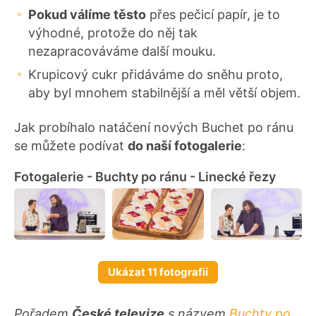
Pokud válíme těsto
přes pečicí papír, je to
výhodné, protože do něj tak
nezapracováváme další mouku.
Krupicový cukr přidáváme do sněhu proto,
aby byl mnohem stabilnější a měl větší objem.
Jak probíhalo natáčení nových Buchet po ránu
se můžete podívat
do naší fotogalerie
:
Fotogalerie - Buchty po ránu - Linecké řezy
Ukázat 11 fotografií
Pořadem
České televize
s názvem
Buchty po