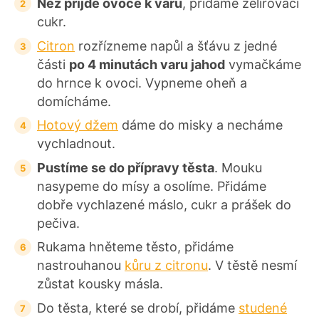
Než přijde ovoce k varu
, přidáme želírovací
cukr.
Citron
rozřízneme napůl a šťávu z jedné
části
po 4 minutách varu jahod
vymačkáme
do hrnce k ovoci. Vypneme oheň a
domícháme.
Hotový džem
dáme do misky a necháme
vychladnout.
Pustíme se do přípravy těsta
. Mouku
nasypeme do mísy a osolíme. Přidáme
dobře vychlazené máslo, cukr a prášek do
pečiva.
Rukama hněteme těsto, přidáme
nastrouhanou
kůru z citronu
. V těstě nesmí
zůstat kousky másla.
Do těsta, které se drobí, přidáme
studené