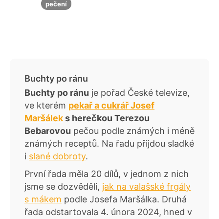
pečení
Buchty po ránu
Buchty po ránu
je pořad České televize,
ve kterém
pekař a cukrář Josef
Maršálek
s herečkou Terezou
Bebarovou
pečou podle známých i méně
známých receptů. Na řadu přijdou sladké
i
slané dobroty
.
První řada měla 20 dílů, v jednom z nich
jsme se dozvěděli,
jak na valašské frgály
s mákem
podle Josefa Maršálka. Druhá
řada odstartovala 4. února 2024, hned v