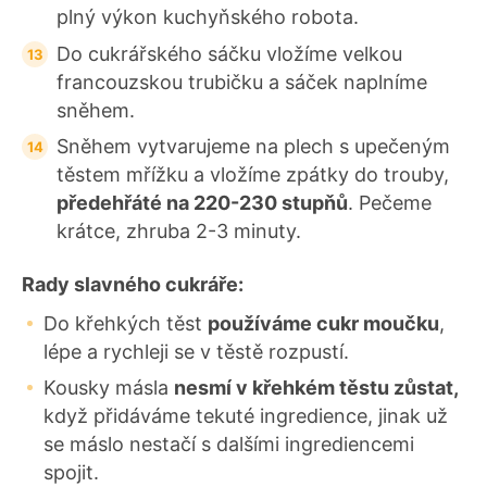
plný výkon kuchyňského robota.
Do cukrářského sáčku vložíme velkou
francouzskou trubičku a sáček naplníme
sněhem.
Sněhem vytvarujeme na plech s upečeným
těstem mřížku a vložíme zpátky do trouby,
předehřáté na 220-230 stupňů
. Pečeme
krátce, zhruba 2-3 minuty.
Rady slavného cukráře:
Do křehkých těst
používáme cukr moučku
,
lépe a rychleji se v těstě rozpustí.
Kousky másla
nesmí v křehkém těstu zůstat,
když přidáváme tekuté ingredience, jinak už
se máslo nestačí s dalšími ingrediencemi
spojit.