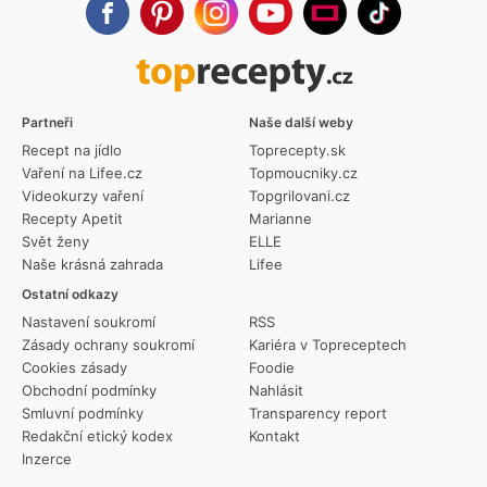
Partneři
Naše další weby
Recept na jídlo
Toprecepty.sk
Vaření na Lifee.cz
Topmoucniky.cz
Videokurzy vaření
Topgrilovani.cz
Recepty Apetit
Marianne
Svět ženy
ELLE
Naše krásná zahrada
Lifee
Ostatní odkazy
Nastavení soukromí
RSS
Zásady ochrany soukromí
Kariéra v Topreceptech
Cookies zásady
Foodie
Obchodní podmínky
Nahlásit
Smluvní podmínky
Transparency report
Redakční etický kodex
Kontakt
Inzerce