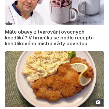
Máte obavy z tvarování ovocných
knedlíků? V hrnečku se podle receptu
knedlíkového mistra vždy povedou