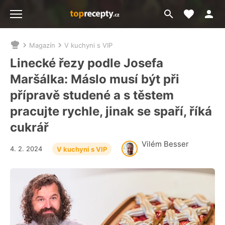
Moje akt
Přejít
Menu
na
vyhledávání
Magazín
V kuchyni s VIP
Nacházíte
se
Linecké řezy podle Josefa
zde:
Maršálka: Máslo musí být při
přípravě studené a s těstem
pracujte rychle, jinak se spaří, říká
cukrář
Vilém Besser
4. 2. 2024
V kuchyni s VIP