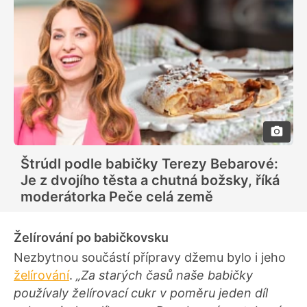
Štrúdl podle babičky Terezy Bebarové:
Je z dvojího těsta a chutná božsky, říká
moderátorka Peče celá země
Želírování po babičkovsku
Nezbytnou součástí přípravy džemu bylo i jeho
želírování
.
„Za starých časů naše babičky
používaly želírovací cukr v poměru jeden díl