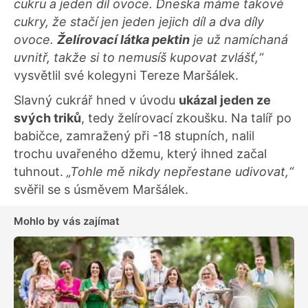
cukru a jeden díl ovoce. Dneska máme takové
cukry, že stačí jen jeden jejich díl a dva díly
ovoce.
Želírovací látka pektin
je už namíchaná
uvnitř, takže si to nemusíš kupovat zvlášť,“
vysvětlil své kolegyni Tereze Maršálek.
Slavný cukrář hned v úvodu
ukázal jeden ze
svých triků
, tedy želírovací zkoušku. Na talíř po
babičce, zamražený při -18 stupních, nalil
trochu uvařeného džemu, který ihned začal
tuhnout.
„Tohle mě nikdy nepřestane udivovat,“
svěřil se s úsměvem Maršálek.
Mohlo by vás zajímat