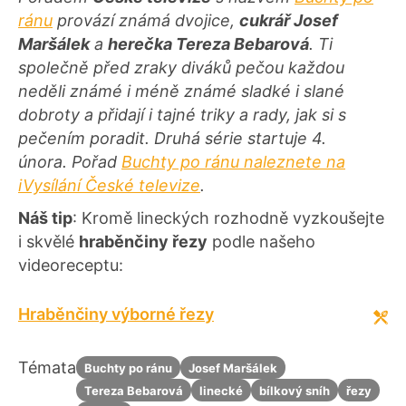
ránu
provází známá dvojice,
cukrář Josef
Maršálek
a
herečka Tereza Bebarová
. Ti
společně před zraky diváků pečou každou
neděli známé i méně známé sladké i slané
dobroty a přidají i tajné triky a rady, jak si s
pečením poradit. Druhá série startuje 4.
února.
Pořad
Buchty po ránu naleznete na
iVysílání České televize
.
Náš tip
: Kromě lineckých rozhodně vyzkoušejte
i skvělé
hraběnčiny řezy
podle našeho
videoreceptu:
Hraběnčiny výborné řezy
Témata
Buchty po ránu
Josef Maršálek
Tereza Bebarová
linecké
bílkový sníh
řezy