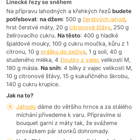
Linecké řezy se sněhem
Na přípravu lahodných a křehkých řezů
budete
potřebovat
:
na džem
: 500 g
čerstvých jahod
,
hrst čerstvé máty, 20 g
citronové šťávy
, 250 g
želírovacího cukru.
Na těsto
: 400 g hladké
špaldové mouky, 100 g cukru moučka, kůru z 1
citronu, 10 g
prášku do pečiva
, 1 g soli, 40 g
studeného mléka, 4
žloutky z vajec
velikosti M,
180 g másla.
Na sníh
: 4 bílky z vajec velikosti M,
10 g citronové šťávy, 15 g kukuřičného škrobu,
140 g cukru krupice.
Jak na to?
Jahody
dáme do většího hrnce a za stálého
míchání přivedeme k varu. Připravíme si
bouquet garni z máty tak, že svážeme
provázkem pár stonků dohromady.