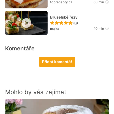
toprecepty.cz
60 min
Bruselské řezy
Recept ještě nebyl hodn
4,9
majka
40 min
Komentáře
Přidat komentář
Mohlo by vás zajímat