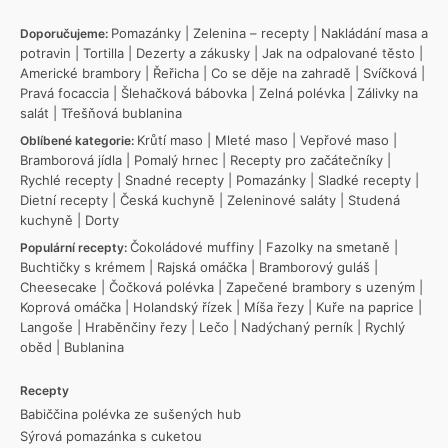
Pomazánky
|
Zelenina – recepty
|
Nakládání masa a
Doporučujeme:
potravin
|
Tortilla
|
Dezerty a zákusky
|
Jak na odpalované těsto
|
Americké brambory
|
Řeřicha
|
Co se děje na zahradě
|
Svíčková
|
Pravá focaccia
|
Šlehačková bábovka
|
Zelná polévka
|
Zálivky na
salát
|
Třešňová bublanina
Krůtí maso
|
Mleté maso
|
Vepřové maso
|
Oblíbené kategorie:
Bramborová jídla
|
Pomalý hrnec
|
Recepty pro začátečníky
|
Rychlé recepty
|
Snadné recepty
|
Pomazánky
|
Sladké recepty
|
Dietní recepty
|
Česká kuchyně
|
Zeleninové saláty
|
Studená
kuchyně
|
Dorty
Čokoládové muffiny
|
Fazolky na smetaně
|
Populární recepty:
Buchtičky s krémem
|
Rajská omáčka
|
Bramborový guláš
|
Cheesecake
|
Čočková polévka
|
Zapečené brambory s uzeným
|
Koprová omáčka
|
Holandský řízek
|
Míša řezy
|
Kuře na paprice
|
Langoše
|
Hraběnčiny řezy
|
Lečo
|
Nadýchaný perník
|
Rychlý
oběd
|
Bublanina
Recepty
Babiččina polévka ze sušených hub
Sýrová pomazánka s cuketou