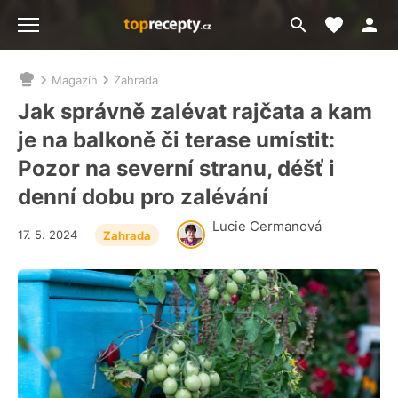
Moje akt
Přejít
Menu
na
vyhledávání
Magazín
Zahrada
Nacházíte
se
Jak správně zalévat rajčata a kam
zde:
je na balkoně či terase umístit:
Pozor na severní stranu, déšť i
denní dobu pro zalévání
Lucie Cermanová
17. 5. 2024
Zahrada