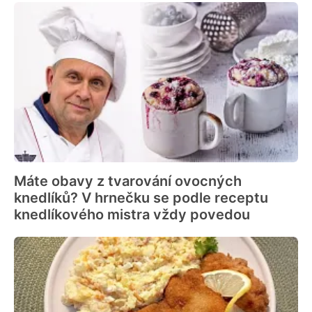
Máte obavy z tvarování ovocných
knedlíků? V hrnečku se podle receptu
knedlíkového mistra vždy povedou