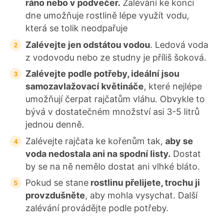
ráno nebo v podvečer.
Zalévání ke konci
dne umožňuje rostlině lépe využít vodu,
která se tolik neodpařuje
Zalévejte jen odstátou vodou
. Ledová voda
z vodovodu nebo ze studny je příliš šoková.
Zalévejte podle potřeby, ideální jsou
samozavlažovací květináče
, které nejlépe
umožňují čerpat rajčatům vláhu. Obvykle to
bývá v dostatečném množství asi 3-5 litrů
jednou denně.
Zalévejte rajčata ke kořenům tak,
aby se
voda nedostala ani na spodní listy.
Dostat
by se na ně nemělo dostat ani vlhké bláto.
Pokud se stane
rostlinu přelijete, trochu ji
provzdušněte
, aby mohla vysychat. Další
zalévání provádějte podle potřeby.