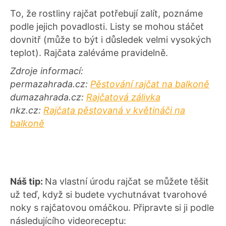
To, že rostliny rajčat potřebují zalít, poznáme
podle jejich povadlosti. Listy se mohou stáčet
dovnitř (může to být i důsledek velmi vysokých
teplot). Rajčata zaléváme pravidelně.
Zdroje informací:
permazahrada.cz:
Pěstování rajčat na balkoně
dumazahrada.cz:
Rajčatová zálivka
nkz.cz:
Rajčata pěstovaná v květináči na
balkoně
Náš tip:
Na vlastní úrodu rajčat se můžete těšit
už teď, když si budete vychutnávat tvarohové
noky s rajčatovou omáčkou. Připravte si ji podle
následujícího videoreceptu: