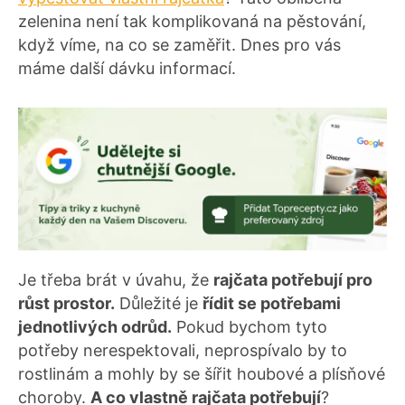
zelenina není tak komplikovaná na pěstování,
když víme, na co se zaměřit. Dnes pro vás
máme další dávku informací.
Je třeba brát v úvahu, že
rajčata potřebují pro
růst prostor.
Důležité je
řídit se potřebami
jednotlivých odrůd.
Pokud bychom tyto
potřeby nerespektovali, neprospívalo by to
rostlinám a mohly by se šířit houbové a plísňové
choroby.
A co vlastně rajčata potřebují
?