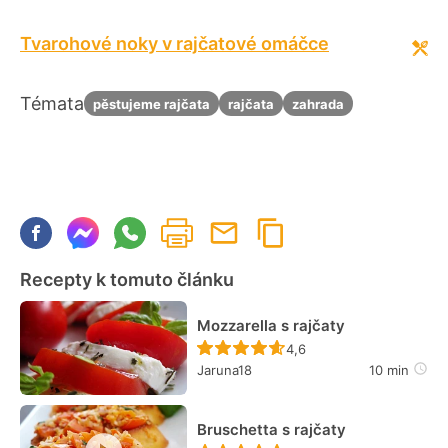
Tvarohové noky v rajčatové omáčce
Témata
pěstujeme rajčata
rajčata
zahrada
Recepty k tomuto článku
Mozzarella s rajčaty
Recept ještě nebyl hodn
4,6
Jaruna18
10 min
Bruschetta s rajčaty