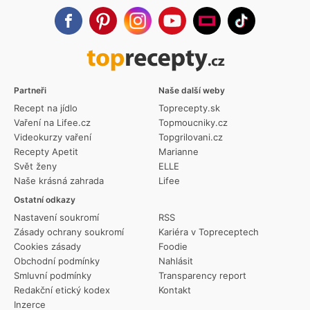
Partneři
Naše další weby
Recept na jídlo
Toprecepty.sk
Vaření na Lifee.cz
Topmoucniky.cz
Videokurzy vaření
Topgrilovani.cz
Recepty Apetit
Marianne
Svět ženy
ELLE
Naše krásná zahrada
Lifee
Ostatní odkazy
Nastavení soukromí
RSS
Zásady ochrany soukromí
Kariéra v Topreceptech
Cookies zásady
Foodie
Obchodní podmínky
Nahlásit
Smluvní podmínky
Transparency report
Redakční etický kodex
Kontakt
Inzerce