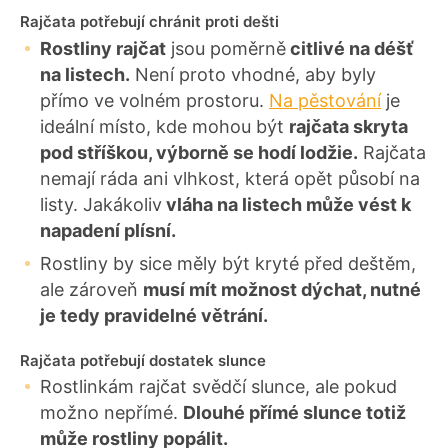
Rajčata potřebují chránit proti dešti
Rostliny rajčat
jsou poměrně
citlivé na déšť
na listech.
Není proto vhodné, aby byly
přímo ve volném prostoru.
Na pěstování
je
ideální místo, kde mohou být
rajčata skryta
pod stříškou, výborně se hodí lodžie.
Rajčata
nemají ráda ani vlhkost, která opět působí na
listy. Jakákoliv
vláha na listech může vést k
napadení plísní.
Rostliny by sice měly být kryté před deštěm,
ale zároveň
musí mít možnost dýchat, nutné
je tedy pravidelné větrání.
Rajčata potřebují dostatek slunce
Rostlinkám rajčat svědčí slunce, ale pokud
možno nepřímé.
Dlouhé přímé slunce totiž
může rostliny popálit.