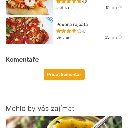
Recept ještě nebyl hodn
4,8
srettka
15 min
Pečená rajčata
Recept ještě nebyl hodn
4,1
Beruna
35 min
Komentáře
Přidat komentář
Mohlo by vás zajímat