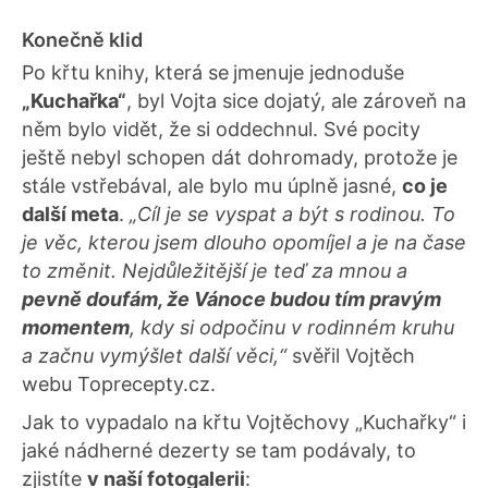
Konečně klid
Po křtu knihy, která se
jmenuje jednoduše
„Kuchařka“
, byl Vojta sice dojatý, ale zároveň na
něm bylo vidět, že si oddechnul. Své pocity
ještě nebyl schopen dát dohromady, protože je
stále vstřebával, ale bylo mu úplně jasné,
co je
další meta
.
„Cíl je se vyspat a být s rodinou. To
je věc, kterou jsem dlouho opomíjel a je na čase
to změnit. Nejdůležitější je teď za mnou a
pevně doufám, že Vánoce budou tím pravým
momentem
, kdy si odpočinu v rodinném kruhu
a začnu vymýšlet další věci,“
svěřil Vojtěch
webu Toprecepty.cz.
Jak to vypadalo na křtu Vojtěchovy „Kuchařky“ i
jaké nádherné dezerty se tam podávaly, to
zjistíte
v naší fotogalerii
: