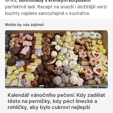
lehká,
dohromady s křehkým korpusem
perfektně ladí. Recept na snazší i složitější verzi
buchty najdete samozřejmě v kuchařce.
Mohlo by vás zajímat
Kalendář vánočního pečení: Kdy zadělat
těsto na perníčky, kdy péct linecké a
rohlíčky, aby bylo cukroví nejlepší