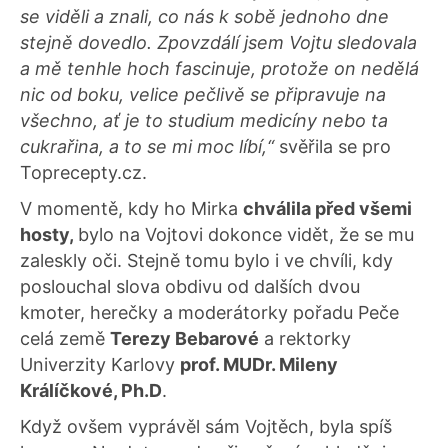
se viděli a znali, co nás k sobě jednoho dne
stejně dovedlo. Zpovzdálí jsem Vojtu sledovala
a mě tenhle hoch fascinuje, protože on nedělá
nic od boku, velice pečlivě se připravuje na
všechno, ať je to studium medicíny nebo ta
cukrařina, a to se mi moc líbí,“
svěřila se pro
Toprecepty.cz.
V momentě, kdy ho Mirka
chválila před všemi
hosty,
bylo na Vojtovi dokonce vidět, že se mu
zaleskly oči. Stejně tomu bylo i ve chvíli, kdy
poslouchal slova obdivu od dalších dvou
kmoter, herečky a moderátorky pořadu Peče
celá země
Terezy Bebarové
a rektorky
Univerzity Karlovy
prof. MUDr. Mileny
Králíčkové, Ph.D
.
Když ovšem vyprávěl sám Vojtěch, byla spíš