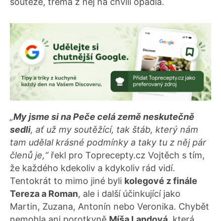
soutěže, tréma z něj na chvíli opadla.
„
My jsme si na Peče celá země neskutečně
sedli
, ať už my soutěžící, tak štáb, který nám
tam udělal krásné podmínky a taky tu z něj pár
členů je,“
řekl pro Toprecepty.cz Vojtěch s tím,
že každého kdekoliv a kdykoliv rád vidí.
Tentokrát to mimo jiné byli
kolegové z finále
Tereza a Roman
, ale i další účinkující jako
Martin, Zuzana, Antonín nebo Veronika. Chybět
nemohla ani porotkyně
Míša Landová
, která