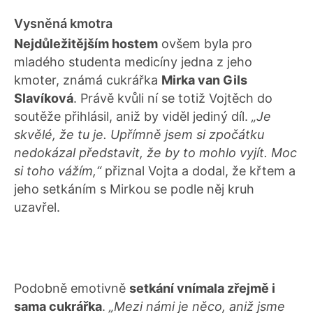
Vysněná kmotra
Nejdůležitějším hostem
ovšem byla pro
mladého studenta medicíny jedna z jeho
kmoter, známá cukrářka
Mirka van Gils
Slavíková
. Právě kvůli ní se totiž Vojtěch do
soutěže přihlásil, aniž by viděl jediný díl.
„Je
skvělé, že tu je. Upřímně jsem si zpočátku
nedokázal představit, že by to mohlo vyjít. Moc
si toho vážím,“
přiznal Vojta a dodal, že křtem a
jeho setkáním s Mirkou se podle něj kruh
uzavřel.
Podobně emotivně
setkání vnímala zřejmě i
sama cukrářka
.
„Mezi námi je něco, aniž jsme