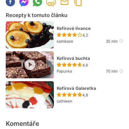
Recepty k tomuto článku
Kefírové lívance
Recept ještě nebyl hodn
4,2
kamikaze
35 min
Kefírová buchta
Recept ještě nebyl hodn
4,6
Papunka
70 min
Kefírová Galaretka
Recept ještě nebyl hodn
4,8
cathleen
Komentáře