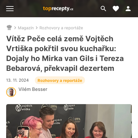
Moje akt
Přejít
Menu
na
vyhledávání
Magazín
Rozhovory a reportáže
Nacházíte
se
Vítěz Peče celá země Vojtěch
zde:
Vrtiška pokřtil svou kuchařku:
Dojaly ho Mirka van Gils i Tereza
Bebarová, překvapil dezertem
13. 11. 2024
Rozhovory a reportáže
Vilém Besser