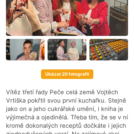
Ukázat 20 fotografií
Vítěz třetí řady Peče celá země Vojtěch
Vrtiška pokřtil svou první kuchařku. Stejně
jako on a jeho cukrářské umění, i kniha je
výjimečná a ojedinělá. Třeba tím, že se v ní
kromě dokonalých receptů dočkáte i jejich