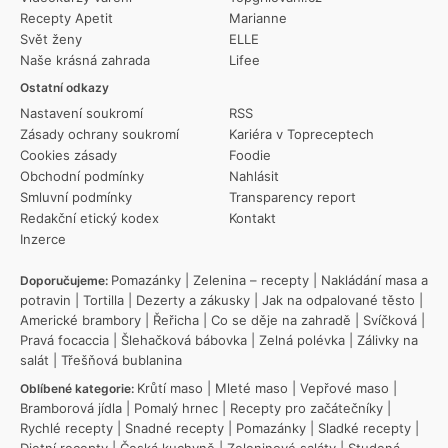
Recepty Apetit
Marianne
Svět ženy
ELLE
Naše krásná zahrada
Lifee
Ostatní odkazy
Nastavení soukromí
RSS
Zásady ochrany soukromí
Kariéra v Topreceptech
Cookies zásady
Foodie
Obchodní podmínky
Nahlásit
Smluvní podmínky
Transparency report
Redakční etický kodex
Kontakt
Inzerce
Pomazánky
|
Zelenina – recepty
|
Nakládání masa a
Doporučujeme:
potravin
|
Tortilla
|
Dezerty a zákusky
|
Jak na odpalované těsto
|
Americké brambory
|
Řeřicha
|
Co se děje na zahradě
|
Svíčková
|
Pravá focaccia
|
Šlehačková bábovka
|
Zelná polévka
|
Zálivky na
salát
|
Třešňová bublanina
Krůtí maso
|
Mleté maso
|
Vepřové maso
|
Oblíbené kategorie:
Bramborová jídla
|
Pomalý hrnec
|
Recepty pro začátečníky
|
Rychlé recepty
|
Snadné recepty
|
Pomazánky
|
Sladké recepty
|
Dietní recepty
|
Česká kuchyně
|
Zeleninové saláty
|
Studená