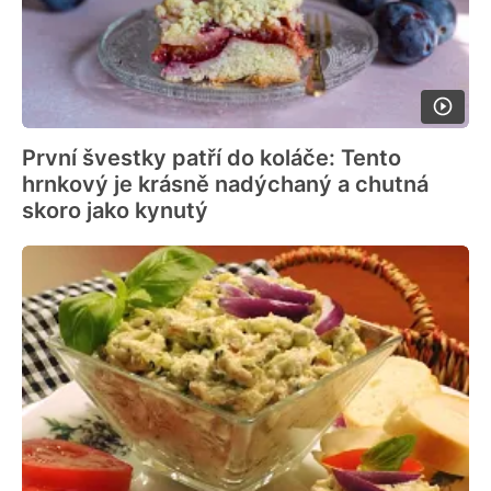
První švestky patří do koláče: Tento
hrnkový je krásně nadýchaný a chutná
skoro jako kynutý