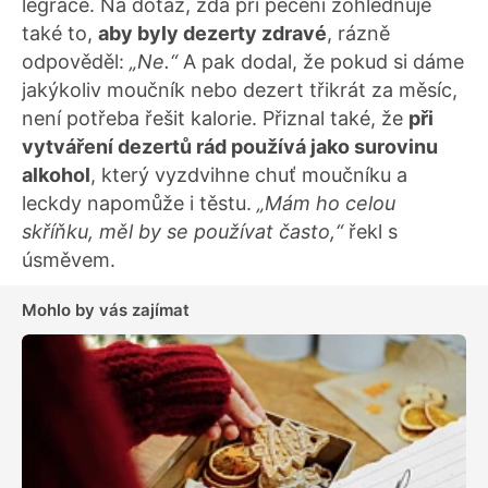
legrace. Na dotaz, zda při pečení zohledňuje
také to,
aby byly dezerty zdravé
, rázně
odpověděl:
„Ne.“
A pak dodal, že pokud si dáme
jakýkoliv moučník nebo dezert třikrát za měsíc,
není potřeba řešit kalorie. Přiznal také, že
při
vytváření dezertů rád používá jako surovinu
alkohol
, který vyzdvihne chuť moučníku a
leckdy napomůže i těstu.
„Mám ho celou
skříňku, měl by se používat často,“
řekl s
úsměvem.
Mohlo by vás zajímat