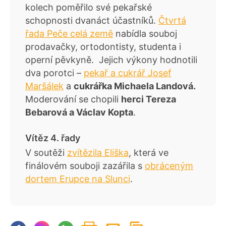
kolech poměřilo své pekařské
schopnosti dvanáct účastníků.
Čtvrtá
řada Peče celá země
nabídla souboj
prodavačky, ortodontisty, studenta i
operní pěvkyně. Jejich výkony hodnotili
dva porotci –
pekař a cukrář Josef
Maršálek
a
cukrářka Michaela Landová.
Moderování se chopili
herci Tereza
Bebarová a Václav Kopta
.
Vítěz 4. řady
V soutěži
zvítězila Eliška
, která ve
finálovém souboji zazářila s
obráceným
dortem Erupce na Slunci
.