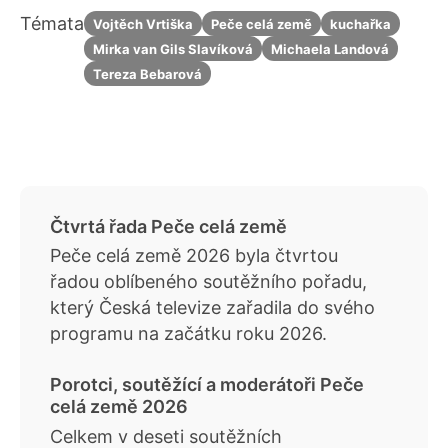
Témata
Vojtěch Vrtiška
Peče celá země
kuchařka
Mirka van Gils Slavíková
Michaela Landová
Tereza Bebarová
Čtvrtá řada Peče celá země
Peče celá země 2026 byla čtvrtou
řadou oblíbeného soutěžního pořadu,
který Česká televize zařadila do svého
programu na začátku roku 2026.
Porotci, soutěžící a moderátoři Peče
celá země 2026
Celkem v deseti soutěžních