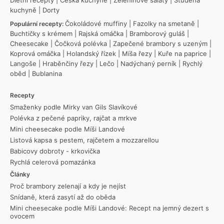
kuchyně
|
Dorty
Čokoládové muffiny
|
Fazolky na smetaně
|
Populární recepty:
Buchtičky s krémem
|
Rajská omáčka
|
Bramborový guláš
|
Cheesecake
|
Čočková polévka
|
Zapečené brambory s uzeným
|
Koprová omáčka
|
Holandský řízek
|
Míša řezy
|
Kuře na paprice
|
Langoše
|
Hraběnčiny řezy
|
Lečo
|
Nadýchaný perník
|
Rychlý
oběd
|
Bublanina
Recepty
Smaženky podle Mirky van Gils Slavíkové
Polévka z pečené papriky, rajčat a mrkve
Mini cheesecake podle Míši Landové
Listová kapsa s pestem, rajčetem a mozzarellou
Babicovy dobroty - krkovička
Rychlá celerová pomazánka
Články
Proč brambory zelenají a kdy je nejíst
Snídaně, která zasytí až do oběda
Mini cheesecake podle Míši Landové: Recept na jemný dezert s
ovocem