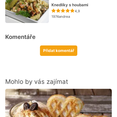
Knedlíky s houbami
Recept ještě nebyl hodn
4,9
1974andrea
Komentáře
Přidat komentář
Mohlo by vás zajímat