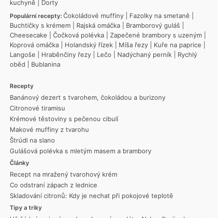
kuchyně
|
Dorty
Čokoládové muffiny
|
Fazolky na smetaně
|
Populární recepty:
Buchtičky s krémem
|
Rajská omáčka
|
Bramborový guláš
|
Cheesecake
|
Čočková polévka
|
Zapečené brambory s uzeným
|
Koprová omáčka
|
Holandský řízek
|
Míša řezy
|
Kuře na paprice
|
Langoše
|
Hraběnčiny řezy
|
Lečo
|
Nadýchaný perník
|
Rychlý
oběd
|
Bublanina
Recepty
Banánový dezert s tvarohem, čokoládou a burizony
Citronové tiramisu
Krémové těstoviny s pečenou cibulí
Makové muffiny z tvarohu
Štrúdl na slano
Gulášová polévka s mletým masem a brambory
Články
Recept na mražený tvarohový krém
Co odstraní zápach z lednice
Skladování citronů: Kdy je nechat při pokojové teplotě
Tipy a triky