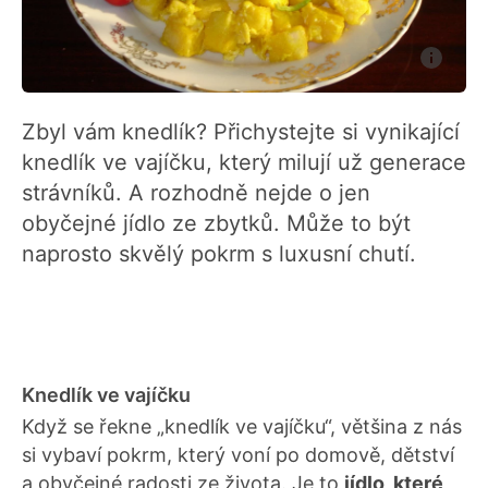
Zbyl vám knedlík? Přichystejte si vynikající
knedlík ve vajíčku, který milují už generace
strávníků. A rozhodně nejde o jen
obyčejné jídlo ze zbytků. Může to být
naprosto skvělý pokrm s luxusní chutí.
Knedlík ve vajíčku
Když se řekne „knedlík ve vajíčku“, většina z nás
si vybaví pokrm, který voní po domově, dětství
a obyčejné radosti ze života. Je to
jídlo, které