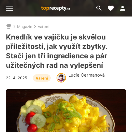
Moje akt
Přejít
Menu
na
vyhledávání
Magazín
Vaření
Nacházíte
se
Knedlík ve vajíčku je skvělou
zde:
příležitostí, jak využít zbytky.
Stačí jen tři ingredience a pár
užitečných rad na vylepšení
Lucie Cermanová
22. 4. 2025
Vaření