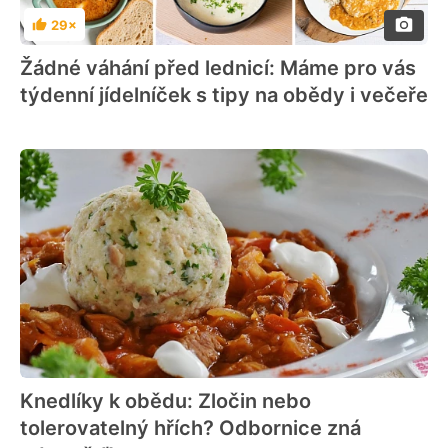
29×
Hodnocení
Žádné váhání před lednicí: Máme pro vás
týdenní jídelníček s tipy na obědy i večeře
Knedlíky k obědu: Zločin nebo
tolerovatelný hřích? Odbornice zná