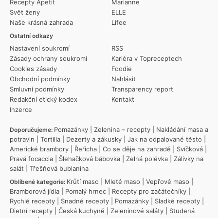
Recepty Apetit
Marianne
Svět ženy
ELLE
Naše krásná zahrada
Lifee
Ostatní odkazy
Nastavení soukromí
RSS
Zásady ochrany soukromí
Kariéra v Topreceptech
Cookies zásady
Foodie
Obchodní podmínky
Nahlásit
Smluvní podmínky
Transparency report
Redakční etický kodex
Kontakt
Inzerce
Pomazánky
|
Zelenina – recepty
|
Nakládání masa a
Doporučujeme:
potravin
|
Tortilla
|
Dezerty a zákusky
|
Jak na odpalované těsto
|
Americké brambory
|
Řeřicha
|
Co se děje na zahradě
|
Svíčková
|
Pravá focaccia
|
Šlehačková bábovka
|
Zelná polévka
|
Zálivky na
salát
|
Třešňová bublanina
Krůtí maso
|
Mleté maso
|
Vepřové maso
|
Oblíbené kategorie:
Bramborová jídla
|
Pomalý hrnec
|
Recepty pro začátečníky
|
Rychlé recepty
|
Snadné recepty
|
Pomazánky
|
Sladké recepty
|
Dietní recepty
|
Česká kuchyně
|
Zeleninové saláty
|
Studená