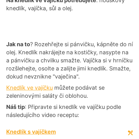
Na knedlík ve vajíčku potřebujete
: houskový
knedlík, vajíčka, sůl a olej.
Jak na to
? Rozehřejte si pánvičku, kápněte do ní
olej. Knedlík nakrájejte na kostičky, nasypte na
a pánvičku a chvilku smažte. Vajíčka si v hrníčku
rozšlehejte, osolte a zalijte jimi knedlík. Smažte,
dokud nevznikne "vaječina".
Knedlík ve vajíčku
můžete podávat se
zeleninovými saláty či oblohou.
Náš tip
: Připravte si knedlík ve vajíčku podle
následujícího video receptu:
Knedlík s vajíčkem