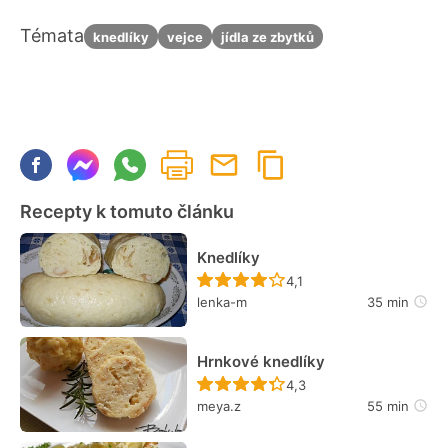
Témata
knedlíky
vejce
jídla ze zbytků
Recepty k tomuto článku
Knedlíky
Recept ještě nebyl hodn
4,1
lenka-m
35 min
Hrnkové knedlíky
Recept ještě nebyl hodn
4,3
meya.z
55 min