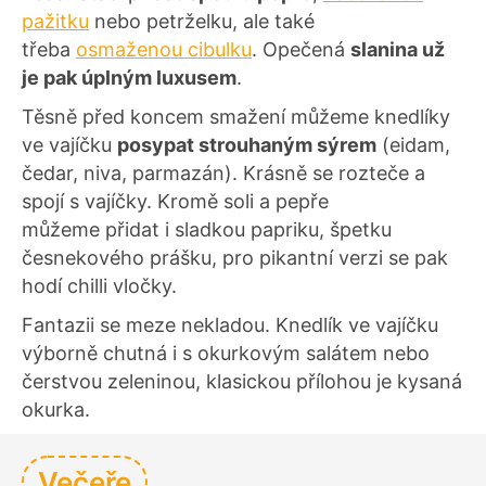
pažitku
nebo petrželku, ale také
třeba
osmaženou cibulku
. Opečená
slanina už
je pak úplným luxusem
.
Těsně před koncem smažení můžeme knedlíky
ve vajíčku
posypat strouhaným sýrem
(eidam,
čedar, niva, parmazán). Krásně se rozteče a
spojí s vajíčky. Kromě soli a pepře
můžeme přidat i sladkou papriku, špetku
česnekového prášku, pro pikantní verzi se pak
hodí chilli vločky.
Fantazii se meze nekladou. Knedlík ve vajíčku
výborně chutná i s okurkovým salátem nebo
čerstvou zeleninou, klasickou přílohou je kysaná
okurka.
Večeře