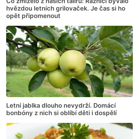
Co zmizelo z našich talířů: Ražniči bývalo
hvězdou letních grilovaček. Je čas si ho
opět připomenout
Letní jablka dlouho nevydrží. Domácí
bonbóny z nich si oblíbí děti i dospělí