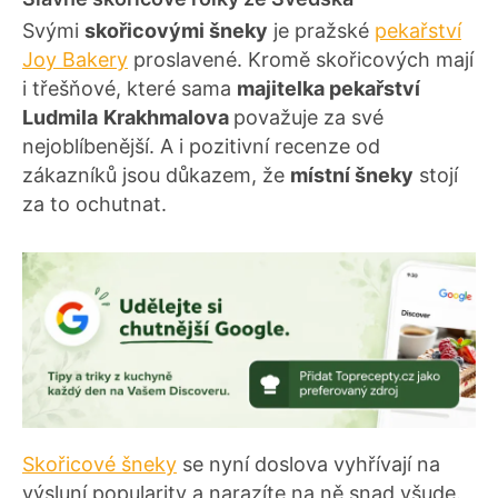
Svými
skořicovými šneky
je pražské
pekařství
Joy Bakery
proslavené. Kromě skořicových mají
i třešňové, které sama
majitelka pekařství
Ludmila
Krakhmalova
považuje za své
nejoblíbenější. A i pozitivní recenze od
zákazníků jsou důkazem, že
místní šneky
stojí
za to ochutnat.
Skořicové šneky
se nyní doslova vyhřívají na
výsluní popularity a narazíte na ně snad všude.