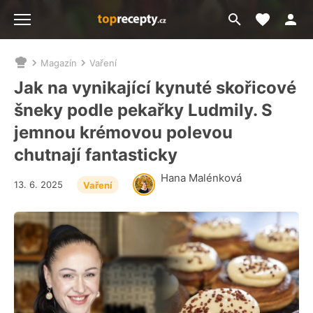
Moje akt
Přejít
Menu
na
vyhledávání
Magazín
Vaření
Nacházíte
se
Jak na vynikající kynuté skořicové
zde:
šneky podle pekařky Ludmily. S
jemnou krémovou polevou
chutnají fantasticky
Hana Malénková
13. 6. 2025
Vaření