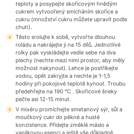
teploty a posypejte skořicovým hnědým
cukrem vytvoořený smícháním skořice a
cukru (množství cukru můžete upravit podle
chuti).
Těsto srolujte k sobě, vytvořte dlouhou
roládu a nakrájejte ji na 15 dílů. Jednotlivé
rolky pak vyskládejte vedle sebe na dva
plechy (nechte mezi nimi prostor, aby měly
možnost nakynout). Lehce je postříkejte
vodou, opět zakryjte a nechte je 1-1,5
hodiny při pokojové teplotě kynout. Troubu
předehřejte na 190 °C . Skořicové šneky
pečte asi 12-15 minut.
V mixéru promíchejte smetanový sýr, sůl a
moučkový cukr do pěkné a husté
konzistence. Přidejte změklé máslo a
vanilkovou esenci a ještě vše důkladně