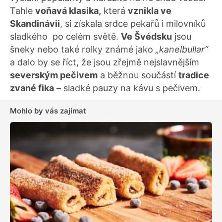
Tahle
voňavá klasika,
která
vznikla ve
Skandinávii
, si získala srdce pekařů i milovníků
sladkého po celém světě.
Ve Švédsku
jsou
šneky nebo také rolky známé jako
„kanelbullar“
a dalo by se říct, že jsou zřejmě nejslavnějším
severským pečivem
a běžnou součástí
tradice
zvané fika
– sladké pauzy na kávu s pečivem.
Mohlo by vás zajímat