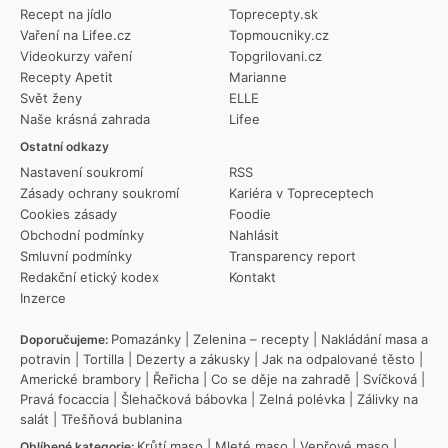
Recept na jídlo
Toprecepty.sk
Vaření na Lifee.cz
Topmoucniky.cz
Videokurzy vaření
Topgrilovani.cz
Recepty Apetit
Marianne
Svět ženy
ELLE
Naše krásná zahrada
Lifee
Ostatní odkazy
Nastavení soukromí
RSS
Zásady ochrany soukromí
Kariéra v Topreceptech
Cookies zásady
Foodie
Obchodní podmínky
Nahlásit
Smluvní podmínky
Transparency report
Redakční etický kodex
Kontakt
Inzerce
Pomazánky
|
Zelenina – recepty
|
Nakládání masa a
Doporučujeme:
potravin
|
Tortilla
|
Dezerty a zákusky
|
Jak na odpalované těsto
|
Americké brambory
|
Řeřicha
|
Co se děje na zahradě
|
Svíčková
|
Pravá focaccia
|
Šlehačková bábovka
|
Zelná polévka
|
Zálivky na
salát
|
Třešňová bublanina
Krůtí maso
|
Mleté maso
|
Vepřové maso
|
Oblíbené kategorie: