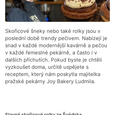
Skořicové šneky nebo také rolky jsou v
poslední době trendy pečivem. Nabízejí je
snad v každé modernější kavárně a pečou
v každé řemeslné pekárně, a často i v
dalších příchutích. Pokud byste je chtěli
vyzkoušet doma, určitě uspějete s
receptem, který nám poskytla majitelka
pražské pekárny Joy Bakery Ludmila.
Slavné skořicové rolky ze Švédska