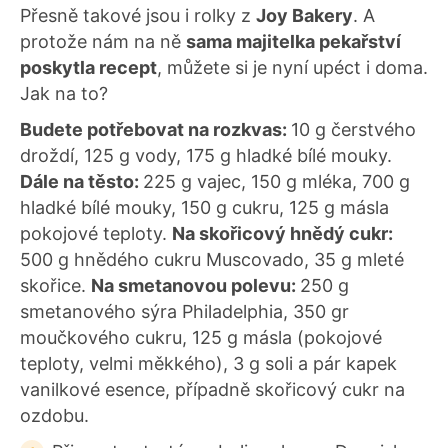
Přesně takové jsou i rolky z
Joy Bakery
. A
protože nám na ně
sama majitelka pekařství
poskytla recept
, můžete si je nyní upéct i doma.
Jak na to?
Budete potřebovat na rozkvas:
10 g čerstvého
droždí, 125 g vody, 175 g hladké bílé mouky.
Dále na těsto:
225 g vajec, 150 g mléka, 700 g
hladké bílé mouky, 150 g cukru, 125 g másla
pokojové teploty.
Na skořicový hnědý cukr:
500 g hnědého cukru Muscovado, 35 g mleté
skořice.
Na smetanovou polevu:
250 g
smetanového sýra Philadelphia, 350 gr
moučkového cukru, 125 g másla (pokojové
teploty, velmi měkkého), 3 g soli a pár kapek
vanilkové esence, případně skořicový cukr na
ozdobu.