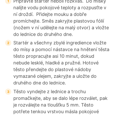
Připravte startér neboli rozkvas. Do misky
nalijte vodu pokojové teploty a rozpusťte v
ní droždí. Přidejte mouku a dobře
promíchejte. Směs zakryjte plastovou fólií
(nožem v ní udělejte na malý otvor) a vložte
do lednice do druhého dne.
Startér a všechny zbylé ingredience vložte
do mísy a pomocí nástavce na hnětení těsta
těsto propracujte asi 10 minut, dokud
nebude lesklé, hladké a pružné. Hotové
těsto přendejte do plastové nádoby
vymazané olejem, zakryjte a uložte do
druhého dne do lednice.
Těsto vyndejte z lednice a trochu
promačkejte, aby se dalo lépe rozválet, pak
je rozválejte na tloušťku 5 mm. Těsto
potřete tenkou vrstvou másla pokojové