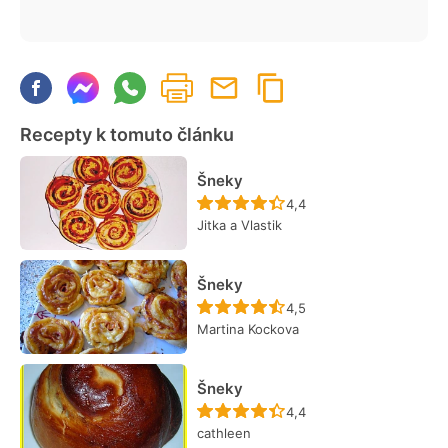
Recepty k tomuto článku
Šneky
Recept ještě nebyl hodn
4,4
Jitka a Vlastik
Šneky
Recept ještě nebyl hodn
4,5
Martina Kockova
Šneky
Recept ještě nebyl hodn
4,4
cathleen