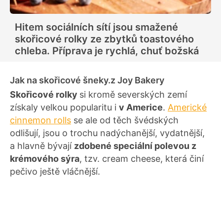
Hitem sociálních sítí jsou smažené
skořicové rolky ze zbytků toastového
chleba. Příprava je rychlá, chuť božská
Jak na skořicové šneky.z Joy Bakery
Skořicové rolky
si kromě severských zemí
získaly velkou popularitu i
v Americe
.
Americké
cinnemon rolls
se ale od těch švédských
odlišují, jsou o trochu nadýchanější, vydatnější,
a hlavně bývají
z
dobené speciální polevou z
krémového sýra
, tzv. cream cheese, která činí
pečivo ještě vláčnější.