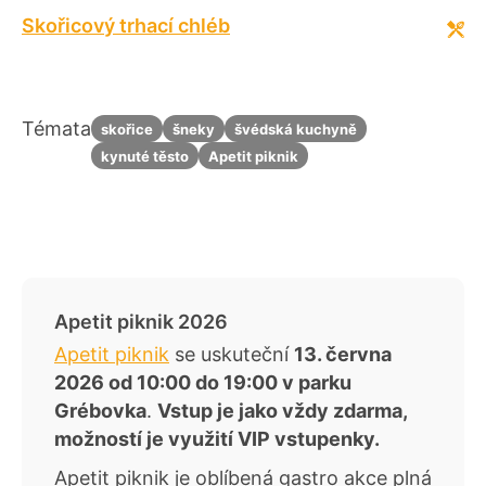
Skořicový trhací chléb
Témata
skořice
šneky
švédská kuchyně
kynuté těsto
Apetit piknik
Apetit piknik 2026
Apetit piknik
se uskuteční
13. června
2026 od 10:00 do 19:00 v parku
Grébovka
.
Vstup je jako vždy zdarma,
možností je využití VIP vstupenky.
Apetit piknik je oblíbená gastro akce plná