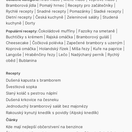
Bramborová jídla
|
Pomalý hrnec
|
Recepty pro začátečníky
|
Rychlé recepty
|
Snadné recepty
|
Pomazánky
|
Sladké recepty
|
Dietní recepty
|
Česká kuchyně
|
Zeleninové saláty
|
Studená
kuchyně
|
Dorty
Čokoládové muffiny
|
Fazolky na smetaně
|
Populární recepty:
Buchtičky s krémem
|
Rajská omáčka
|
Bramborový guláš
|
Cheesecake
|
Čočková polévka
|
Zapečené brambory s uzeným
|
Koprová omáčka
|
Holandský řízek
|
Míša řezy
|
Kuře na paprice
|
Langoše
|
Hraběnčiny řezy
|
Lečo
|
Nadýchaný perník
|
Rychlý
oběd
|
Bublanina
Recepty
Dušená kapusta s bramborem
Švestková sopka
Slaný koláč s pestrou náplní
Dušená krkovice na česneku
Jednoduchý bramborový salát bez majonézy
Rakouský kynutý knedlík s povidly (Alpský knedlík)
Články
Kde mají nejlepší občerstvení na benzince