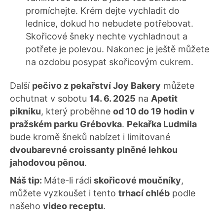
promíchejte. Krém dejte vychladit do
lednice, dokud ho nebudete potřebovat.
Skořicové šneky nechte vychladnout a
potřete je polevou. Nakonec je ještě můžete
na ozdobu posypat skořicovým cukrem.
Další
pečivo z pekařství Joy Bakery
můžete
ochutnat v sobotu
14. 6. 2025
na
Apetit
pikniku
, který proběhne
od 10 do 19 hodin v
pražském parku Grébovka
.
Pekařka Ludmila
bude kromě šneků nabízet i limitované
dvoubarevné croissanty plněné lehkou
jahodovou pěnou
.
Náš tip:
Máte-li rádi
skořicové moučníky
,
můžete vyzkoušet i tento
trhací chléb
podle
našeho
video receptu
.