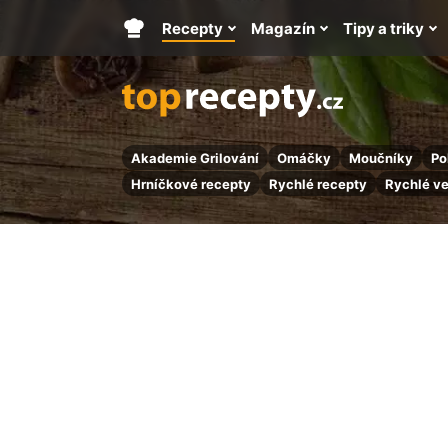
Recepty
Magazín
Tipy a triky
Hlavní
stránka
Akademie Grilování
Omáčky
Moučníky
Po
Hrníčkové recepty
Rychlé recepty
Rychlé v