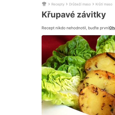
Recepty
Drůbeží maso
Krůtí maso
Nacházíte
se
Křupavé závitky
zde:
Recept nikdo nehodnotil, buďte první
Oh