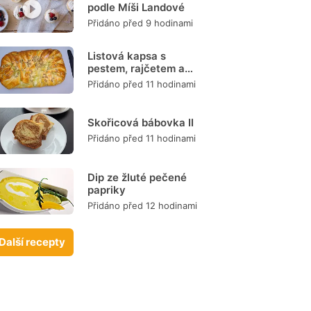
podle Míši Landové
Přidáno před 9 hodinami
Listová kapsa s
pestem, rajčetem a
mozzarellou
Přidáno před 11 hodinami
Skořicová bábovka II
Přidáno před 11 hodinami
Dip ze žluté pečené
papriky
Přidáno před 12 hodinami
Další recepty