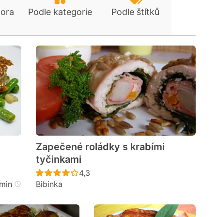
tora
Podle kategorie
Podle štítků
Zapečené roládky s krabími
tyčinkami
cen
Recept ještě nebyl hodnocen
4,3
min
Bibinka