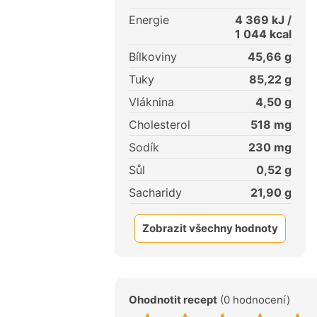
Energie
4 369
kJ /
1 044
kcal
Bílkoviny
45,66
g
Tuky
85,22
g
Vláknina
4,50
g
Cholesterol
518
mg
Sodík
230
mg
Sůl
0,52
g
Sacharidy
21,90
g
Zobrazit všechny hodnoty
Ohodnotit recept
(0 hodnocení)