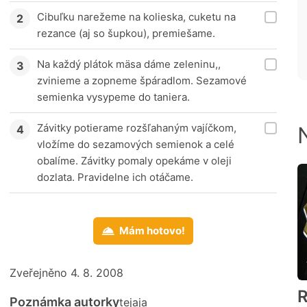
Cibuľku narežeme na kolieska, cuketu na
rezance (aj so šupkou), premiešame.
Na každý plátok mäsa dáme zeleninu,,
zvinieme a zopneme špáradlom. Sezamové
semienka vysypeme do taniera.
Závitky potierame rozšľahaným vajíčkom,
vložíme do sezamových semienok a celé
obalíme. Závitky pomaly opekáme v oleji
dozlata. Pravidelne ich otáčame.
Mám hotovo!
Zveřejněno 4. 8. 2008
R
Poznámka autorky
tejaja