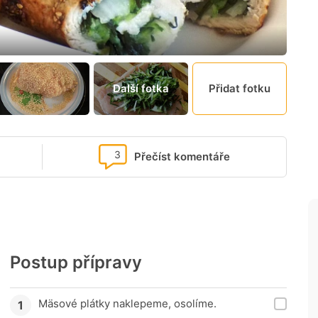
Další fotka
Přidat fotku
3
Přečíst komentáře
Postup přípravy
Mäsové plátky naklepeme, osolíme.