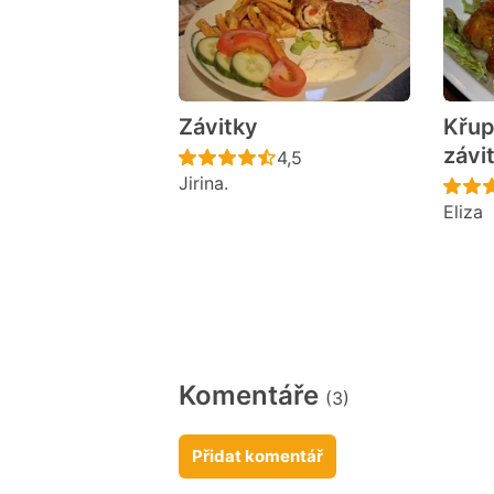
Závitky
Křup
závi
Recept ještě nebyl hodno
4,5
Jirina.
Eliza
Komentáře
(3)
Přidat komentář