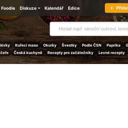
Přida
Foodie
Diskuze
Kalendář
Edice
Vyhledávání
lévky
Kuřecí maso
Okurky
Švestky
Podle ČSN
Paprika
G
ečeře
Česká kuchyně
Recepty pro začátečníky
Levné recepty