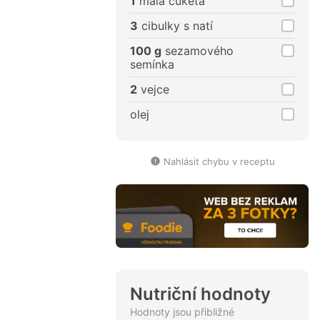
1
malá cuketa
3
cibulky s natí
100 g
sezamového
semínka
2
vejce
olej
Nahlásit chybu v receptu
Nutriční hodnoty
Hodnoty jsou přibližné