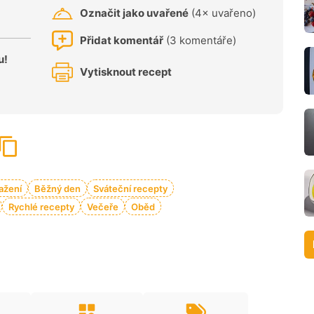
Označit jako uvařené
(4× uvařeno)
Přidat komentář
(3 komentáře)
u!
Vytisknout recept
ažení
Běžný den
Sváteční recepty
Rychlé recepty
Večeře
Oběd