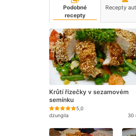
Podobné
Recepty au
recepty
Krůtí řízečky v sezamovém
semínku
Recept ještě nebyl hodno
5,0
dzungila
30 