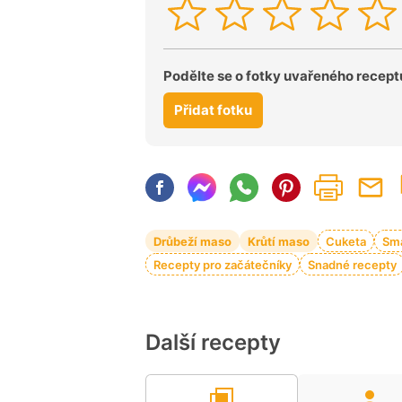
Podělte se o fotky uvařeného recept
Přidat fotku
Drůbeží maso
Krůtí maso
Cuketa
Sm
Recepty pro začátečníky
Snadné recepty
Další recepty