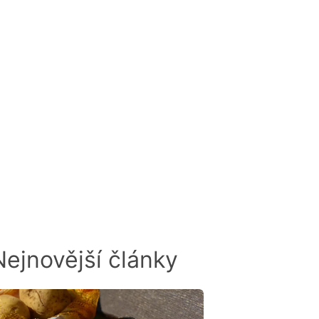
odnocen
Nejnovější články