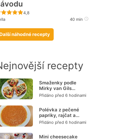
návodu
Recept ještě nebyl hodnocen
4,8
lla
40 min
Další náhodné recepty
Nejnovější recepty
Smaženky podle
Mirky van Gils
Slavíkové
Přidáno před 6 hodinami
Polévka z pečené
papriky, rajčat a
mrkve
Přidáno před 6 hodinami
Mini cheesecake