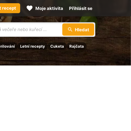
t recept
Moje aktivita
Přihlásit se
Hledat
rilování
Letní recepty
Cuketa
Rajčata