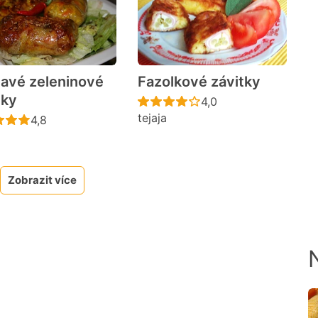
avé zeleninové
Fazolkové závitky
tky
cen
Recept ještě nebyl h
4,0
tejaja
Recept ještě nebyl hodnocen
4,8
Zobrazit více