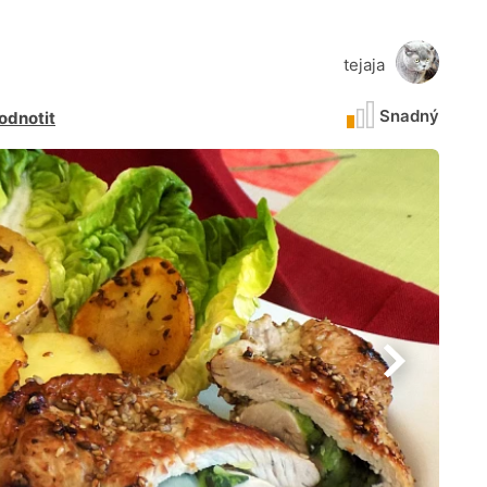
tejaja
Snadný
odnotit