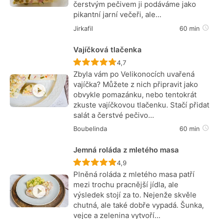
čerstvým pečivem ji podáváme jako
pikantní jarní večeři, ale…
Jirkafil
60 min
Vajíčková tlačenka
Recept ještě nebyl hodnocen
4,7
Zbyla vám po Velikonocích uvařená
vajíčka? Můžete z nich připravit jako
obvykle pomazánku, nebo tentokrát
zkuste vajíčkovou tlačenku. Stačí přidat
salát a čerstvé pečivo…
Boubelinda
60 min
Jemná roláda z mletého masa
Recept ještě nebyl hodnocen
4,9
Plněná roláda z mletého masa patří
mezi trochu pracnější jídla, ale
výsledek stojí za to. Nejenže skvěle
chutná, ale také dobře vypadá. Šunka,
vejce a zelenina vytvoří…