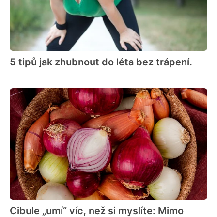
5 tipů jak zhubnout do léta bez trápení.
Cibule „umí“ víc, než si myslíte: Mimo