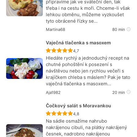
připravíme jak ve sváteční den, tak
třeba i na cestu k moři. Chceme-li však
lehkou obměnu, můžeme vyzkoušet
tyto obrácené řízky se…
Martina68
80 min
Vaječná tlačenka s masoxem
Recept ještě nebyl hodnocen
4,7
Hledáte rychlý a jednoduchý recept na
chutné pohoštění k posezení s
návštěvou nebo jen rychlou večeři s
krajíčkem chleba s máslem? Pak je tato
vaječná tlačenka s masoxem…
Aja1982
20 min
Čočkový salát s Moravankou
Recept ještě nebyl hodnocen
4,8
Na sádle osmažíme nahrubo
nakrájenou cibuli, na plátky nakrájený
česnek, nadrobno nakrájenou