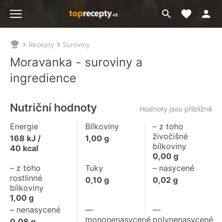
Moje akt
Přejít
Menu
na
vyhledávání
Recepty
Suroviny
Nacházíte
se
Moravanka - suroviny a
zde:
ingredience
Nutriční hodnoty
Hodnoty jsou přibližné
Energie
Bílkoviny
– z toho
živočišné
168
kJ /
1,00
g
bílkoviny
40
kcal
0,00
g
– z toho
Tuky
– nasycené
rostlinné
0,10
g
0,02
g
bílkoviny
1,00
g
– nenasycené
––
––
mononenasycené
polynenasycené
0,08
g