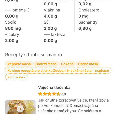
0,06
g
0,02
g
––– omega 3
Vláknina
Cholesterol
0,00
g
4,00
g
0
mg
Sodík
Sůl
Sacharidy
800
mg
2,00
g
6,80
g
– cukry
––– laktóza
2,00
g
0,00
g
Recepty s touto surovinou
Vepřové maso
Hovězí maso
Sekaná
Uzené maso
Kolekce receptů pro stránku Zdobení lineckého těsta - inspirace
Kluci v akci
Vaječná tlačenka
Recept ještě nebyl hodnocen
4,6
Jak chutně zpracovat vejce, která zbyla
po Velikonocích? Domácí vaječná
tlačenka nemá chybu. Se salátem a