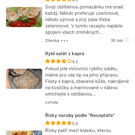
Svoji oblíbenou pomazánku má snad
každý. Někdo preferuje uzeninové,
někdo sýrové a jiný zase třeba
zeleninové. V tomto receptu najdete
spojení všech zmíněných…
Zdenka +++
30 min
Rybí salát z kapra
Recept ještě nebyl hodnocen
4,2
Pokud jste milovníci rybího salátu,
máme pro vás tip na jeho přípravu.
Filety z kapra, zbavené kůže, nakrájené
na kostičky a marinované v nálevu
smíchejte s oblíbenou…
cvrnda
Řízky naruby podle "Receptáře"
Recept ještě nebyl hodnocen
5,0
Řízky patří mezi klasiku, kterou