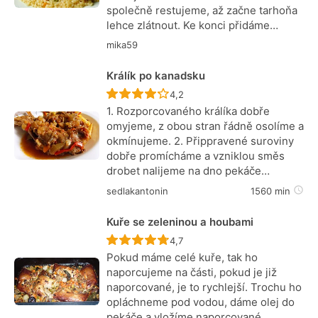
společně restujeme, až začne tarhoňa
lehce zlátnout. Ke konci přidáme…
mika59
Králík po kanadsku
Recept ještě nebyl hodnocen
4,2
1. Rozporcovaného králíka dobře
omyjeme, z obou stran řádně osolíme a
okmínujeme. 2. Přippravené suroviny
dobře promícháme a vzniklou směs
drobet nalijeme na dno pekáče…
sedlakantonin
1560 min
Kuře se zeleninou a houbami
Recept ještě nebyl hodnocen
4,7
Pokud máme celé kuře, tak ho
naporcujeme na části, pokud je již
naporcované, je to rychlejší. Trochu ho
opláchneme pod vodou, dáme olej do
pekáče a vložíme naporcované…