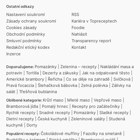
Ostatní odkazy
Nastavení soukromí
RSS
Zásady ochrany soukromí
Kariéra v Topreceptech
Cookies zásady
Foodie
Obchodní podmínky
Nahlásit
Smluvní podmínky
Transparency report
Redakční etický kodex
Kontakt
Inzerce
Pomazánky
|
Zelenina – recepty
|
Nakládání masa a
Doporučujeme:
potravin
|
Tortilla
|
Dezerty a zákusky
|
Jak na odpalované těsto
|
Americké brambory
|
Řeřicha
|
Co se děje na zahradě
|
Svíčková
|
Pravá focaccia
|
Šlehačková bábovka
|
Zelná polévka
|
Zálivky na
salát
|
Třešňová bublanina
Krůtí maso
|
Mleté maso
|
Vepřové maso
|
Oblíbené kategorie:
Bramborová jídla
|
Pomalý hrnec
|
Recepty pro začátečníky
|
Rychlé recepty
|
Snadné recepty
|
Pomazánky
|
Sladké recepty
|
Dietní recepty
|
Česká kuchyně
|
Zeleninové saláty
|
Studená
kuchyně
|
Dorty
Čokoládové muffiny
|
Fazolky na smetaně
|
Populární recepty:
Buchtičky s krémem
|
Rajská omáčka
|
Bramborový guláš
|