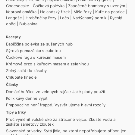
Cheesecake
|
Čočková polévka
|
Zapečené brambory s uzeným
|
Koprová omáčka
|
Holandský řízek
|
Míša řezy
|
Kuře na paprice
|
Langoše
|
Hraběnčiny řezy
|
Lečo
|
Nadýchaný perník
|
Rychlý
oběd
|
Bublanina
Recepty
Babiččina polévka ze sušených hub
Sýrová pomazánka s cuketou
Čočkové ragú s kuřecím masem
Krémové orzo s kuřecím masem a zeleninou
Zelný salát do zásoby
Chlupaté knedle
Články
Domácí hořčice ze zelených rajčat: Jaké plody použít
Kolik kávy denně vypít
Frappuccino není frappé. Vysvětlujeme hlavní rozdíly
Tipy a triky
Proč vyměnit volské oko za ztracené vejce: Zkuste vodu a
získáte sametový žloutek
Slovenské prívarky: Sytá jídla, na která nepotřebujete příbor, jen