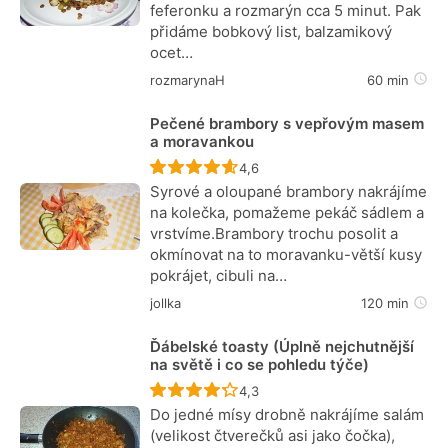
feferonku a rozmarýn cca 5 minut. Pak
přidáme bobkový list, balzamikový
ocet…
rozmarynaH
60 min
Pečené brambory s vepřovým masem
a moravankou
Recept ještě nebyl hodnocen
4,6
Syrové a oloupané brambory nakrájíme
na kolečka, pomažeme pekáč sádlem a
vrstvíme.Brambory trochu posolit a
okmínovat na to moravanku-větší kusy
pokrájet, cibuli na…
jollka
120 min
Ďábelské toasty (Úplně nejchutnější
na světě i co se pohledu týče)
Recept ještě nebyl hodnocen
4,3
Do jedné mísy drobně nakrájíme salám
(velikost čtverečků asi jako čočka),