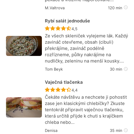
M.Valtrova
120 min
Rybí salát jednoduše
Recept ještě nebyl hodnocen
4,5
Ze všech skleniček vylejeme lák. Každý
zavináč otevřeme, obsah (cibuli)
překrájíme, zavináč podélně
rozřízneme, půlky nakrájíme na
nudličky, zeleninu na menší kousky.…
Tom Beyk
30 min
Vaječná tlačenka
Recept ještě nebyl hodnocen
4,4
Čekáte návštěvu a nechcete ji pohostit
zase jen klasickými chlebíčky? Zkuste
tentokrát připravit vaječnou tlačenku,
která určitě přijde k chuti s krajíčkem
chleba nebo…
Denisa
35 min