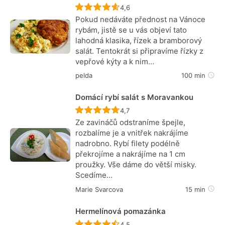
Recept ještě nebyl hodnocen
4,6
Pokud nedáváte přednost na Vánoce
rybám, jistě se u vás objeví tato
lahodná klasika, řízek a bramborový
salát. Tentokrát si připravíme řízky z
vepřové kýty a k nim…
pelda
100 min
Domácí rybí salát s Moravankou
Recept ještě nebyl hodnocen
4,7
Ze zavináčů odstraníme špejle,
rozbalíme je a vnitřek nakrájíme
nadrobno. Rybí filety podélně
překrojíme a nakrájíme na 1 cm
proužky. Vše dáme do větší misky.
Scedíme…
Marie Svarcova
15 min
Hermelínová pomazánka
Recept ještě nebyl hodnocen
4,5