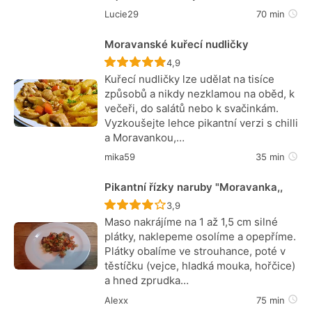
Lucie29
70 min
Moravanské kuřecí nudličky
Recept ještě nebyl hodnocen
4,9
Kuřecí nudličky lze udělat na tisíce
způsobů a nikdy nezklamou na oběd, k
večeři, do salátů nebo k svačinkám.
Vyzkoušejte lehce pikantní verzi s chilli
a Moravankou,…
mika59
35 min
Pikantní řízky naruby "Moravanka,,
Recept ještě nebyl hodnocen
3,9
Maso nakrájíme na 1 až 1,5 cm silné
plátky, naklepeme osolíme a opepříme.
Plátky obalíme ve strouhance, poté v
těstíčku (vejce, hladká mouka, hořčice)
a hned zprudka…
Alexx
75 min