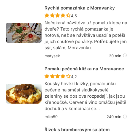
Rychlá pomazánka z Moravanky
Recept ještě nebyl hodnocen
4,5
Nečekaná návštěva už pomalu klepe na
dveře? Tato rychlá pomazánka je
hotová, než se návštěva usadí a potěší
jejich chuťové pohárky. Potřebujete jen
sýr, salám, Moravanku…
matysek
20 min
Pomalu pečená kližka na Moravance
Recept ještě nebyl hodnocen
4,2
Kousky hovězí kližky, pomalounku
pečené na směsi sladkokyselé
zeleniny se doslova rozpadají, jak jsou
křehoučké. Červené víno omáčku ještě
dochutí a v kombinaci se…
mika59
240 min
Řízek s bramborovým salátem