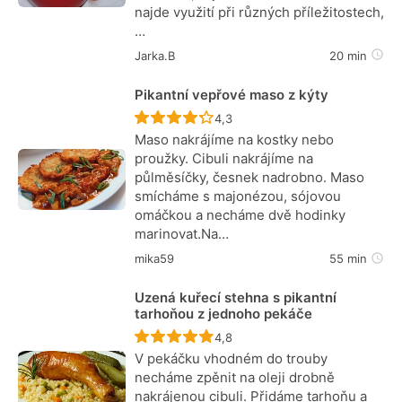
najde využití při různých příležitostech,
…
Jarka.B
20 min
Pikantní vepřové maso z kýty
Recept ještě nebyl hodnocen
4,3
Maso nakrájíme na kostky nebo
proužky. Cibuli nakrájíme na
půlměsíčky, česnek nadrobno. Maso
smícháme s majonézou, sójovou
omáčkou a necháme dvě hodinky
marinovat.Na…
mika59
55 min
Uzená kuřecí stehna s pikantní
tarhoňou z jednoho pekáče
Recept ještě nebyl hodnocen
4,8
V pekáčku vhodném do trouby
necháme zpěnit na oleji drobně
nakrájenou cibuli. Přidáme tarhoňu a