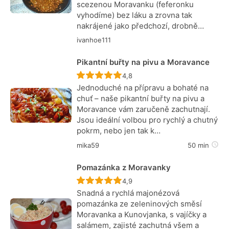
scezenou Moravanku (feferonku
vyhodíme) bez láku a zrovna tak
nakrájené jako předchozí, drobně…
ivanhoe111
Pikantní buřty na pivu a Moravance
Recept ještě nebyl hodnocen
4,8
Jednoduché na přípravu a bohaté na
chuť – naše pikantní buřty na pivu a
Moravance vám zaručeně zachutnají.
Jsou ideální volbou pro rychlý a chutný
pokrm, nebo jen tak k…
mika59
50 min
Pomazánka z Moravanky
Recept ještě nebyl hodnocen
4,9
Snadná a rychlá majonézová
pomazánka ze zeleninových směsí
Moravanka a Kunovjanka, s vajíčky a
salámem, zajisté zachutná všem a