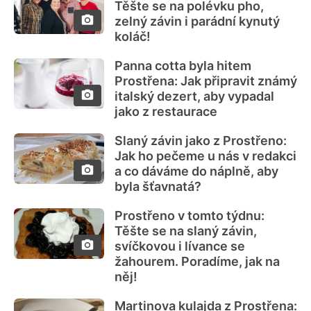
Těšte se na polévku pho,
zelný závin i parádní kynutý
koláč!
Panna cotta byla hitem
Prostřena: Jak připravit známý
italský dezert, aby vypadal
jako z restaurace
Slaný závin jako z Prostřeno:
Jak ho pečeme u nás v redakci
a co dáváme do náplně, aby
byla šťavnatá?
Prostřeno v tomto týdnu:
Těšte se na slaný závin,
svíčkovou i lívance se
žahourem. Poradíme, jak na
něj!
Martinova kulajda z Prostřena: