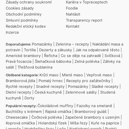
Zásady ochrany soukromí
Kariéra v Topreceptech
Cookies zásady
Foodie
Obchodní podmínky
Nahlásit
Smluvní podmínky
Transparency report
Redakční etický kodex
Kontakt
Inzerce
Pomazánky
|
Zelenina – recepty
|
Nakládání masa a
Doporučujeme:
potravin
|
Tortilla
|
Dezerty a zákusky
|
Jak na odpalované těsto
|
Americké brambory
|
Řeřicha
|
Co se děje na zahradě
|
Svíčková
|
Pravá focaccia
|
Šlehačková bábovka
|
Zelná polévka
|
Zálivky na
salát
|
Třešňová bublanina
Krůtí maso
|
Mleté maso
|
Vepřové maso
|
Oblíbené kategorie:
Bramborová jídla
|
Pomalý hrnec
|
Recepty pro začátečníky
|
Rychlé recepty
|
Snadné recepty
|
Pomazánky
|
Sladké recepty
|
Dietní recepty
|
Česká kuchyně
|
Zeleninové saláty
|
Studená
kuchyně
|
Dorty
Čokoládové muffiny
|
Fazolky na smetaně
|
Populární recepty:
Buchtičky s krémem
|
Rajská omáčka
|
Bramborový guláš
|
Cheesecake
|
Čočková polévka
|
Zapečené brambory s uzeným
|
Koprová omáčka
|
Holandský řízek
|
Míša řezy
|
Kuře na paprice
|
Langoše
|
Hraběnčiny řezy
|
Lečo
|
Nadýchaný perník
|
Rychlý