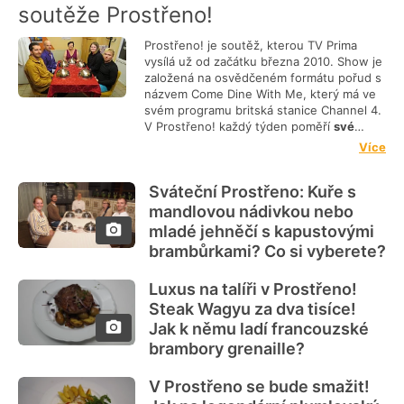
soutěže Prostřeno!
Prostřeno! je soutěž, kterou TV Prima
vysílá už od začátku března 2010. Show je
založená na osvědčeném formátu pořud s
názvem Come Dine With Me, který má ve
svém programu britská stanice Channel 4.
V Prostřeno! každý týden poměří
své
kuchařské schopnosti pět nových
Více
soutěžících
, přičemž každý všední den
hostí jeden z nich všechny ostatní. Na
Sváteční Prostřeno: Kuře s
webu Toprecepty.cz nabízíme některé
originální recepty, které si soutěžící zvolili.
mandlovou nádivkou nebo
mladé jehněčí s kapustovými
brambůrkami? Co si vyberete?
Luxus na talíři v Prostřeno!
Steak Wagyu za dva tisíce!
Jak k němu ladí francouzské
brambory grenaille?
V Prostřeno se bude smažit!