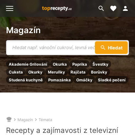
Moje akt
Přejít
Menu
na
vyhledávání
Magazín
Vyhledávání
Hledat
Akademie Grilování
Okurka
Paprika
Švestky
Cuketa
Okurky
Meruňky
Rajčata
Borůvky
Studená kuchyně
Pomazánka
Omáčky
Sladké pečení
Magazín
Témata
Nacházíte
se
Recepty a zajímavosti z televizní
zde: