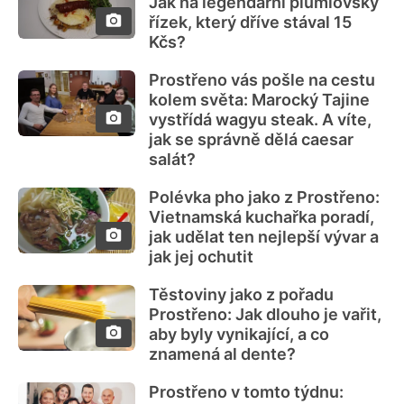
Jak na legendární plumlovský
řízek, který dříve stával 15
Kčs?
Prostřeno vás pošle na cestu
kolem světa: Marocký Tajine
vystřídá wagyu steak. A víte,
jak se správně dělá caesar
salát?
Polévka pho jako z Prostřeno:
Vietnamská kuchařka poradí,
jak udělat ten nejlepší vývar a
jak jej ochutit
Těstoviny jako z pořadu
Prostřeno: Jak dlouho je vařit,
aby byly vynikající, a co
znamená al dente?
Prostřeno v tomto týdnu: