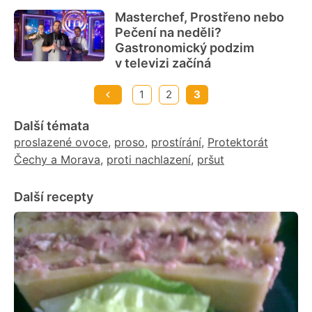
Masterchef, Prostřeno nebo
Pečení na neděli?
Gastronomický podzim
v televizi začíná
1
2
3
Další témata
proslazené ovoce
,
proso
,
prostírání
,
Protektorát
Čechy a Morava
,
proti nachlazení
,
pršut
Další recepty