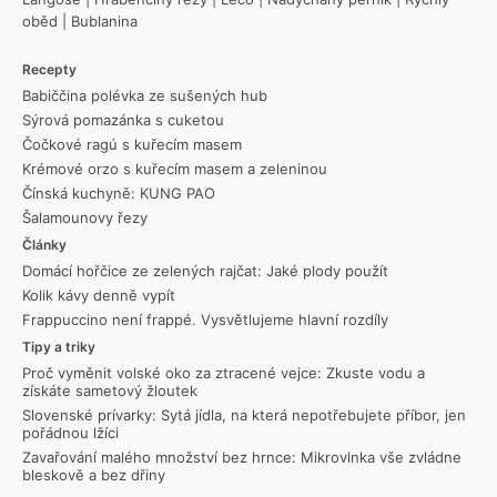
oběd
|
Bublanina
Recepty
Babiččina polévka ze sušených hub
Sýrová pomazánka s cuketou
Čočkové ragú s kuřecím masem
Krémové orzo s kuřecím masem a zeleninou
Čínská kuchyně: KUNG PAO
Šalamounovy řezy
Články
Domácí hořčice ze zelených rajčat: Jaké plody použít
Kolik kávy denně vypít
Frappuccino není frappé. Vysvětlujeme hlavní rozdíly
Tipy a triky
Proč vyměnit volské oko za ztracené vejce: Zkuste vodu a
získáte sametový žloutek
Slovenské prívarky: Sytá jídla, na která nepotřebujete příbor, jen
pořádnou lžíci
Zavařování malého množství bez hrnce: Mikrovlnka vše zvládne
bleskově a bez dřiny