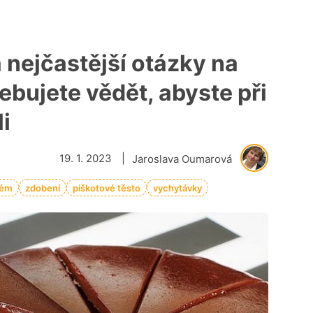
 nejčastější otázky na
ebujete vědět, abyste při
i
19. 1. 2023
|
Jaroslava Oumarová
rém
zdobení
piškotové těsto
vychytávky