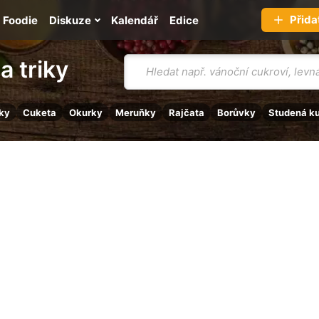
Přida
Foodie
Diskuze
Kalendář
Edice
Vyhledávání
a triky
ky
Cuketa
Okurky
Meruňky
Rajčata
Borůvky
Studená k