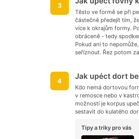
Jak upéct rovný 
3
Těsto ve formě se při 
částečně předejít tím, 
více k okrajům formy. Po
obráceně - tedy spodkem
Pokud ani to nepomůže,
seříznout. Řez potom 
Jak upéct dort b
4
Kdo nemá dortovou form
v remosce nebo v kastro
možností je korpus upeč
sestavit do kulatého dor
Tipy a triky pro vás