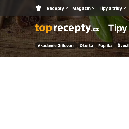
Recepty
Magazín
Tipy a triky
Hlavní
stránka
Tipy 
Akademie Grilování
Okurka
Paprika
Švest