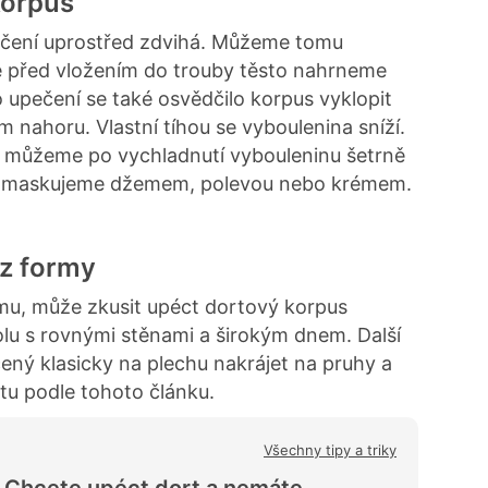
korpus
pečení uprostřed zdvihá. Můžeme tomu
že před vložením do trouby těsto nahrneme
 upečení se také osvědčilo korpus vyklopit
 nahoru. Vlastní tíhou se vyboulenina sníží.
 můžeme po vychladnutí vybouleninu šetrně
zamaskujeme džemem, polevou nebo krémem.
ez formy
u, může zkusit upéct dortový korpus
lu s rovnými stěnami a širokým dnem. Další
ený klasicky na plechu nakrájet na pruhy a
tu podle tohoto článku.
Všechny tipy a triky
Chcete upéct dort a nemáte