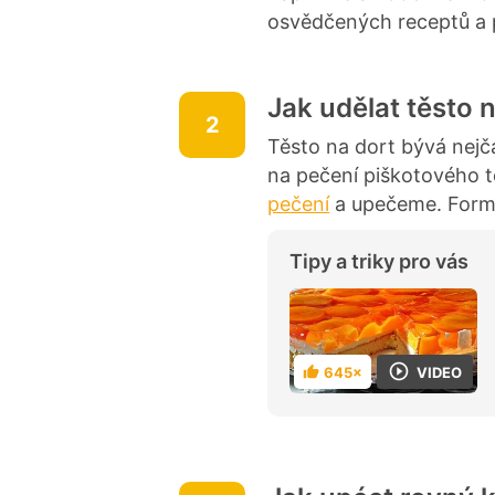
osvědčených receptů a 
Jak udělat těsto 
2
Těsto na dort bývá nejča
na pečení piškotového t
pečení
a upečeme. Formu 
Tipy a triky pro vás
VIDEO
645×
H
o
d
n
o
c
e
n
í