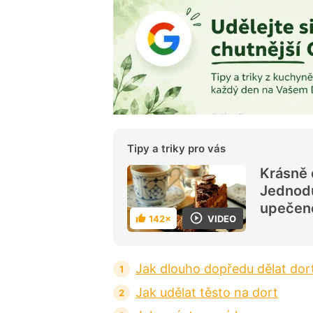
Tipy a triky pro vás
Krásně 
Jednodu
upečené
VIDEO
142×
H
o
d
n
o
Jak dlouho dopředu dělat dor
c
e
n
Jak udělat těsto na dort
í