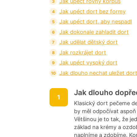
Jak upéct rovný korpus
Jak upéct dort bez formy
Jak upéct dort, aby nespadl
Jak dokonale zahladit dort
Jak udělat dětský dort
Jak rozkrájet dort
Jak upéct vysoký dort
Jak dlouho nechat uležet dor
Jak dlouho dopře
1
Klasický dort pečeme de
by měl odpočívat aspoň 
Většinou je to tak, že 
základ na krémy a ozdob
naplníme a zdobíme. Kor