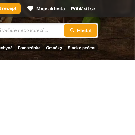
t recept
Moje aktivita
Přihlásit se
Hledat
uchyně
Pomazánka
Omáčky
Sladké pečení