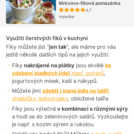
Mrkvovo-fíková pomazánka
Recept ještě nebyl hodn
4,7
mysulka
Využití čerstvých fíků v kuchyni
Fíky můžete jíst "
jen tak
", ale máme pro vás
ještě několik dalších tipů na jejich využití:
Fíky
nakrájené na plátky
jsou skvělé
ke
zdobení sladkých jídel
např. pohárů
,
jogurtových misek, kaší a nákypů.
Můžete jimi
zdobit i slaná jídla na talíři
,
chlebíčky, jednohubky
, obložené talíře.
Fíky jsou výtečné
v kombinaci s různými sýry
a hodí se do zeleninových salátů. Vyzkoušejte
je např. s kozím sýrem a rukolou.