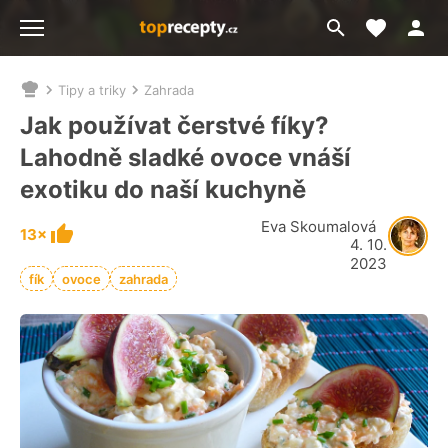
Moje akt
Přejít
Menu
na
vyhledávání
Tipy a triky
Zahrada
Nacházíte
se
Jak používat čerstvé fíky?
zde:
Lahodně sladké ovoce vnáší
exotiku do naší kuchyně
Eva Skoumalová
13×
4. 10.
2023
fík
ovoce
zahrada