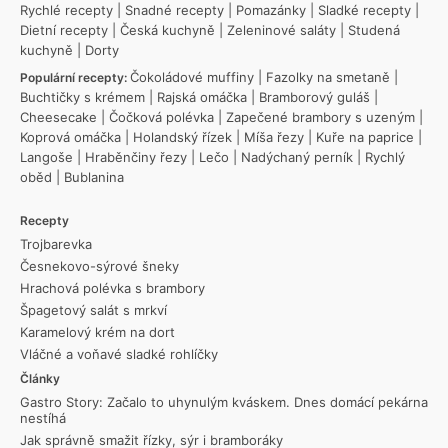
Rychlé recepty
|
Snadné recepty
|
Pomazánky
|
Sladké recepty
|
Dietní recepty
|
Česká kuchyně
|
Zeleninové saláty
|
Studená
kuchyně
|
Dorty
Čokoládové muffiny
|
Fazolky na smetaně
|
Populární recepty:
Buchtičky s krémem
|
Rajská omáčka
|
Bramborový guláš
|
Cheesecake
|
Čočková polévka
|
Zapečené brambory s uzeným
|
Koprová omáčka
|
Holandský řízek
|
Míša řezy
|
Kuře na paprice
|
Langoše
|
Hraběnčiny řezy
|
Lečo
|
Nadýchaný perník
|
Rychlý
oběd
|
Bublanina
Recepty
Trojbarevka
Česnekovo-sýrové šneky
Hrachová polévka s brambory
Špagetový salát s mrkví
Karamelový krém na dort
Vláčné a voňavé sladké rohlíčky
Články
Gastro Story: Začalo to uhynulým kváskem. Dnes domácí pekárna
nestíhá
Jak správně smažit řízky, sýr i bramboráky