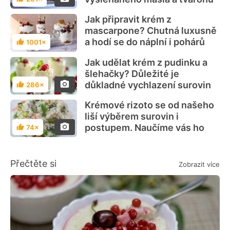
Hodnocení
Jak připravit krém z
mascarpone? Chutná luxusně
a hodí se do náplní i pohárů
1001×
Hodnocení
Jak udělat krém z pudinku a
šlehačky? Důležité je
důkladné vychlazení surovin
286×
Hodnocení
Krémové rizoto se od našeho
liší výběrem surovin i
postupem. Naučíme vás ho
74×
Hodnocení
Přečtěte si
Zobrazit více