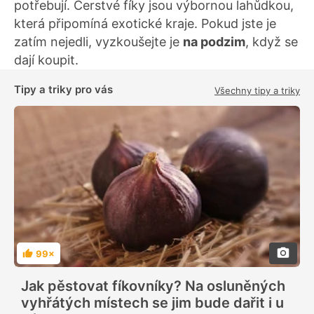
potřebují. Čerstvé fíky jsou výbornou lahůdkou,
která připomíná exotické kraje. Pokud jste je
zatím nejedli, vyzkoušejte je
na podzim
, když se
dají koupit.
Tipy a triky pro vás
Všechny tipy a triky
99×
H
o
d
Jak pěstovat fíkovníky? Na osluněných
n
o
vyhřátých místech se jim bude dařit i u
c
e