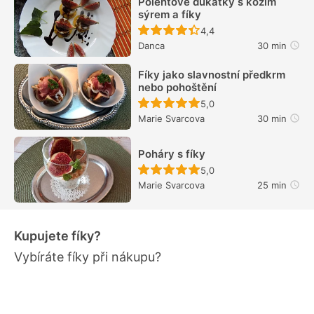
Polentové dukátky s kozím
sýrem a fíky
Recept ještě nebyl hodn
4,4
Danca
30 min
Fíky jako slavnostní předkrm
nebo pohoštění
Recept ještě nebyl hodn
5,0
Marie Svarcova
30 min
Poháry s fíky
Recept ještě nebyl hodn
5,0
Marie Svarcova
25 min
Kupujete fíky?
Vybíráte fíky při nákupu?