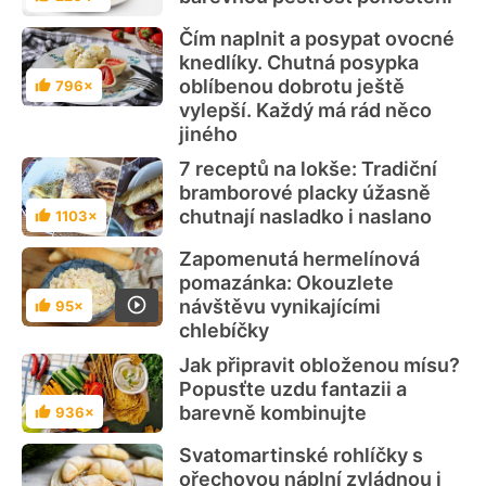
Hodnocení
Čím naplnit a posypat ovocné
knedlíky. Chutná posypka
oblíbenou dobrotu ještě
796×
Hodnocení
vylepší. Každý má rád něco
jiného
7 receptů na lokše: Tradiční
bramborové placky úžasně
chutnají nasladko i naslano
1103×
Hodnocení
Zapomenutá hermelínová
pomazánka: Okouzlete
návštěvu vynikajícími
95×
Hodnocení
chlebíčky
Jak připravit obloženou mísu?
Popusťte uzdu fantazii a
barevně kombinujte
936×
Hodnocení
Svatomartinské rohlíčky s
ořechovou náplní zvládnou i