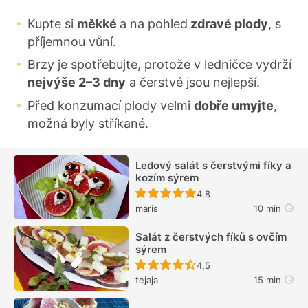
Kupte si
měkké
a na pohled
zdravé plody
, s
příjemnou vůní.
Brzy je spotřebujte, protože v ledničce vydrží
nejvýše 2–3 dny
a čerstvé jsou nejlepší.
Před konzumací plody velmi
dobře umyjte
,
možná byly stříkané.
Ledový salát s čerstvými fíky a
kozím sýrem
Recept ještě nebyl hodn
4,8
maris
10 min
Salát z čerstvých fíků s ovčím
sýrem
Recept ještě nebyl hodn
4,5
tejaja
15 min