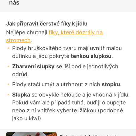
nás
n
í
Jak připravit čerstvé fíky k jídlu
Nejlépe chutnají
fíky, které dozrály na
stromech
.
Plody hruškovitého tvaru mají uvnitř malou
dutinku a jsou pokryté
tenkou slupkou
.
Zbarvení slupky
se liší podle jednotlivých
odrůd.
Plody stačí umýt a utrhnout z nich
stopku
.
Slupka
se obvykle neloupe a je vhodná k jídlu.
Pokud vám ale připadá tuhá, buď ji oloupejte
nebo z ní vnitřek vyberte lžičkou (podobně
jako u kiwi).