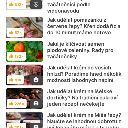
začátečníci podle
312×
Hodnocení
videonávodu
Jak udělat pomazánku z
červené řepy? Křen dodá říz a
do 10 minut máme hotovo
57×
Hodnocení
Jaká je klíčivost semen
plodové zeleniny. Rady pro
začátečníky
182×
Hodnocení
Jak udělat krém do vosích
hnízd? Poradíme hned několik
možností lahodných náplní
41×
Hodnocení
Jak udělat krém na išelské
dortíčky? Na tradiční cukroví
jeden recept nečekejte
226×
Hodnocení
Jak udělat krém na Míša řezy?
Naučte se lahodnou dobrotu z
vyšlehaného másla a tvarohu
201×