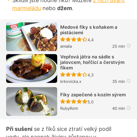
Sklidili jste hodně fíků? Můžete
z nich uvařit
marmeládu
nebo
džem
.
Medové fíky s koňakem a
pistáciemi
Recept ještě nebyl hodn
4,4
amalia
25 min
Vepřová játra na sádle s
jalovcem, hořčicí a čerstvým
fíkem
Recept ještě nebyl hodn
4,3
krkovicka.x
35 min
Fíky zapečené s kozím sýrem
Recept ještě nebyl hodn
5,0
RubyRom
40 min
Při sušení
se z fíků sice ztratí velký podíl
vody, ale naopak živiny zůstanou v