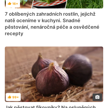
16×
Hodnocení
7 oblíbených zahradních rostlin, jejichž
natě oceníme v kuchyni. Snadné
pěstování, nenáročná péče a osvědčené
recepty
99×
Hodnocení
Jak pěstovat fíkovníky? Na osluněných