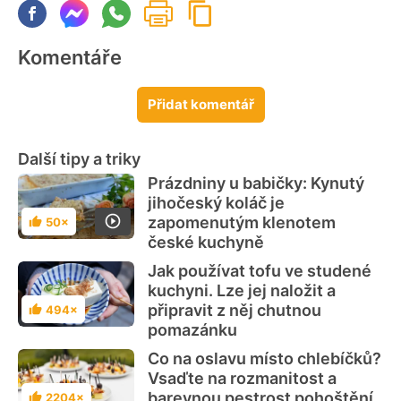
Komentáře
Přidat komentář
Další tipy a triky
Prázdniny u babičky: Kynutý
jihočeský koláč je
zapomenutým klenotem
50×
Hodnocení
české kuchyně
Jak používat tofu ve studené
kuchyni. Lze jej naložit a
připravit z něj chutnou
494×
Hodnocení
pomazánku
Co na oslavu místo chlebíčků?
Vsaďte na rozmanitost a
barevnou pestrost pohoštění
2204×