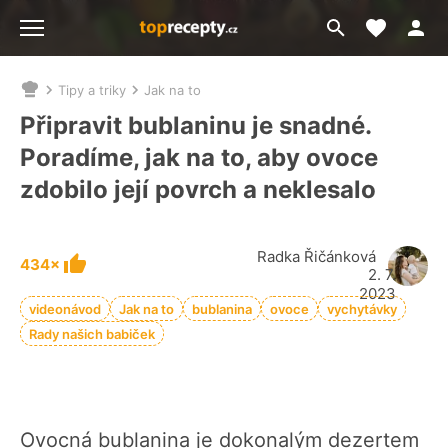
Moje akt
Přejít
Menu
na
vyhledávání
Tipy a triky
Jak na to
Nacházíte
se
Připravit bublaninu je snadné.
zde:
Poradíme, jak na to, aby ovoce
zdobilo její povrch a neklesalo
Radka Řičánková
434×
2. 7.
2023
videonávod
Jak na to
bublanina
ovoce
vychytávky
Rady našich babiček
Ovocná bublanina je dokonalým dezertem