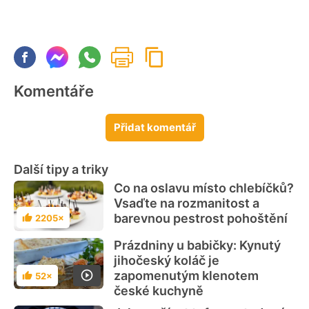
Komentáře
Přidat komentář
Další tipy a triky
Co na oslavu místo chlebíčků?
Vsaďte na rozmanitost a
barevnou pestrost pohoštění
2205×
Hodnocení
Prázdniny u babičky: Kynutý
jihočeský koláč je
zapomenutým klenotem
52×
Hodnocení
české kuchyně