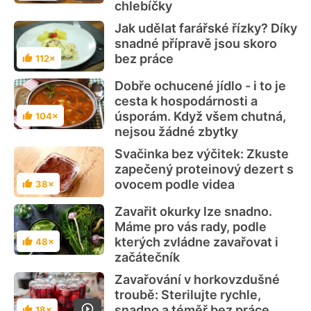
chlebíčky
Jak udělat farářské řízky? Díky
snadné přípravě jsou skoro
bez práce
112×
Hodnocení
Dobře ochucené jídlo - i to je
cesta k hospodárnosti a
úsporám. Když všem chutná,
104×
Hodnocení
nejsou žádné zbytky
Svačinka bez výčitek: Zkuste
zapečený proteinový dezert s
ovocem podle videa
38×
Hodnocení
Zavařit okurky lze snadno.
Máme pro vás rady, podle
kterých zvládne zavařovat i
48×
Hodnocení
začátečník
Zavařování v horkovzdušné
troubě: Sterilujte rychle,
snadno a téměř bez práce
18×