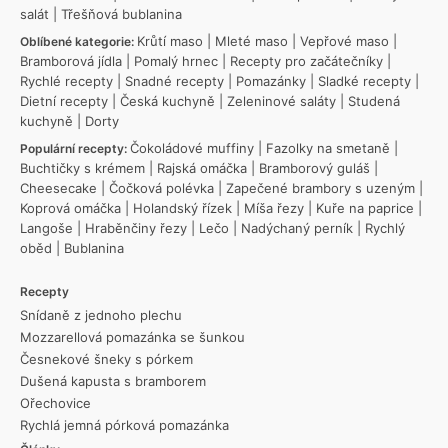
salát
|
Třešňová bublanina
Krůtí maso
|
Mleté maso
|
Vepřové maso
|
Oblíbené kategorie:
Bramborová jídla
|
Pomalý hrnec
|
Recepty pro začátečníky
|
Rychlé recepty
|
Snadné recepty
|
Pomazánky
|
Sladké recepty
|
Dietní recepty
|
Česká kuchyně
|
Zeleninové saláty
|
Studená
kuchyně
|
Dorty
Čokoládové muffiny
|
Fazolky na smetaně
|
Populární recepty:
Buchtičky s krémem
|
Rajská omáčka
|
Bramborový guláš
|
Cheesecake
|
Čočková polévka
|
Zapečené brambory s uzeným
|
Koprová omáčka
|
Holandský řízek
|
Míša řezy
|
Kuře na paprice
|
Langoše
|
Hraběnčiny řezy
|
Lečo
|
Nadýchaný perník
|
Rychlý
oběd
|
Bublanina
Recepty
Snídaně z jednoho plechu
Mozzarellová pomazánka se šunkou
Česnekové šneky s pórkem
Dušená kapusta s bramborem
Ořechovice
Rychlá jemná pórková pomazánka