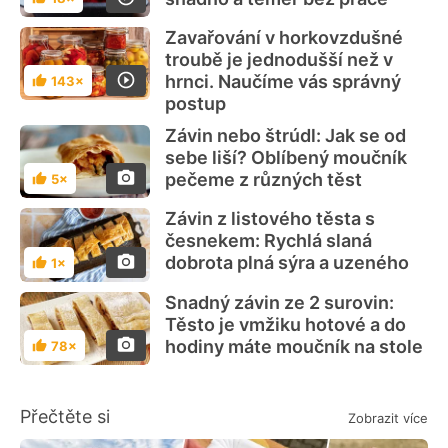
Hodnocení
Zavařování v horkovzdušné
troubě je jednodušší než v
hrnci. Naučíme vás správný
143×
Hodnocení
postup
Závin nebo štrúdl: Jak se od
sebe liší? Oblíbený moučník
pečeme z různých těst
5×
Hodnocení
Závin z listového těsta s
česnekem: Rychlá slaná
dobrota plná sýra a uzeného
1×
Hodnocení
Snadný závin ze 2 surovin:
Těsto je vmžiku hotové a do
hodiny máte moučník na stole
78×
Hodnocení
Přečtěte si
Zobrazit více