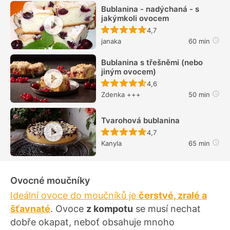
Bublanina - nadýchaná - s
jakýmkoli ovocem
Recept ještě nebyl hodn
4,7
janaka
60 min
Bublanina s třešněmi (nebo
jiným ovocem)
Recept ještě nebyl hodn
4,6
Zdenka +++
50 min
Tvarohová bublanina
Recept ještě nebyl hodn
4,7
Kanyla
65 min
Ovocné moučníky
Ideální ovoce do moučníků je
čerstvé, zralé a
šťavnaté
. Ovoce
z kompotu
se musí nechat
dobře okapat, neboť obsahuje mnoho