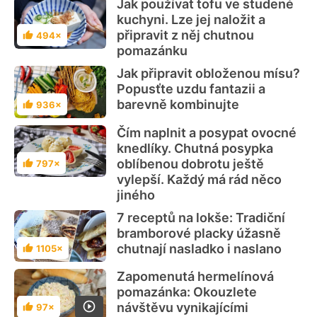
Jak používat tofu ve studené
kuchyni. Lze jej naložit a
připravit z něj chutnou
494×
Hodnocení
pomazánku
Jak připravit obloženou mísu?
Popusťte uzdu fantazii a
barevně kombinujte
936×
Hodnocení
Čím naplnit a posypat ovocné
knedlíky. Chutná posypka
oblíbenou dobrotu ještě
797×
Hodnocení
vylepší. Každý má rád něco
jiného
7 receptů na lokše: Tradiční
bramborové placky úžasně
chutnají nasladko i naslano
1105×
Hodnocení
Zapomenutá hermelínová
pomazánka: Okouzlete
návštěvu vynikajícími
97×
Hodnocení