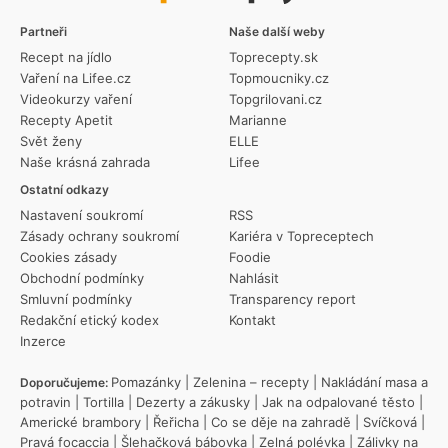
Partneři
Naše další weby
Recept na jídlo
Toprecepty.sk
Vaření na Lifee.cz
Topmoucniky.cz
Videokurzy vaření
Topgrilovani.cz
Recepty Apetit
Marianne
Svět ženy
ELLE
Naše krásná zahrada
Lifee
Ostatní odkazy
Nastavení soukromí
RSS
Zásady ochrany soukromí
Kariéra v Topreceptech
Cookies zásady
Foodie
Obchodní podmínky
Nahlásit
Smluvní podmínky
Transparency report
Redakční etický kodex
Kontakt
Inzerce
Pomazánky
|
Zelenina – recepty
|
Nakládání masa a
Doporučujeme:
potravin
|
Tortilla
|
Dezerty a zákusky
|
Jak na odpalované těsto
|
Americké brambory
|
Řeřicha
|
Co se děje na zahradě
|
Svíčková
|
Pravá focaccia
|
Šlehačková bábovka
|
Zelná polévka
|
Zálivky na