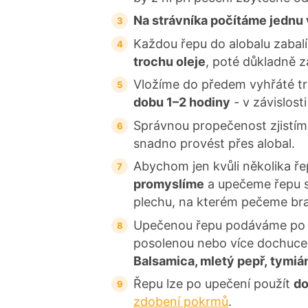
Na strávníka počítáme jednu 
Každou řepu do alobalu zaba
trochu oleje
, poté důkladně z
Vložíme do předem vyhřáté 
dobu 1–2 hodiny
- v závislosti
Správnou propečenost zjistím
snadno provést přes alobal.
Abychom jen kvůli několika ř
promyslíme
a upečeme řepu s 
plechu, na kterém pečeme br
Upečenou řepu podáváme po na
posolenou nebo více dochuce
Balsamica, mletý pepř, tymián
Řepu lze po upečení použít
do
zdobení pokrmů
.