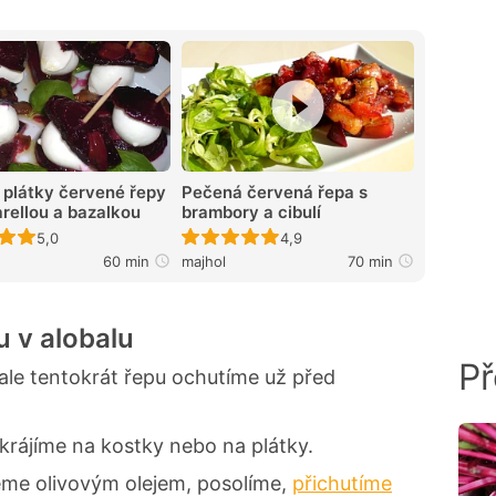
plátky červené řepy
Pečená červená řepa s
rellou a bazalkou
brambory a cibulí
Recept ještě nebyl hodnocen
Recept ještě nebyl hodnocen
5,0
4,9
60 min
majhol
70 min
u v alobalu
Př
ale tentokrát řepu ochutíme už před
krájíme na kostky nebo na plátky.
peme olivovým olejem, posolíme,
přichutíme