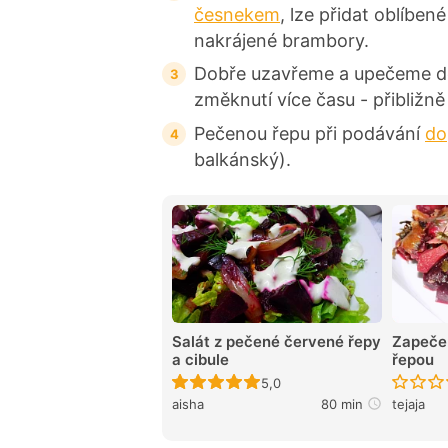
česnekem
, lze přidat oblíben
nakrájené brambory.
Dobře uzavřeme a upečeme do 
změknutí více času - přibližně
Pečenou řepu při podávání
do
balkánský).
Salát z pečené červené řepy
Zapeče
a cibule
řepou
Recept ještě nebyl hodnocen
5,0
aisha
80 min
tejaja