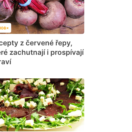
108×
dnocení
cepty z červené řepy,
ré zachutnají i prospívají
raví