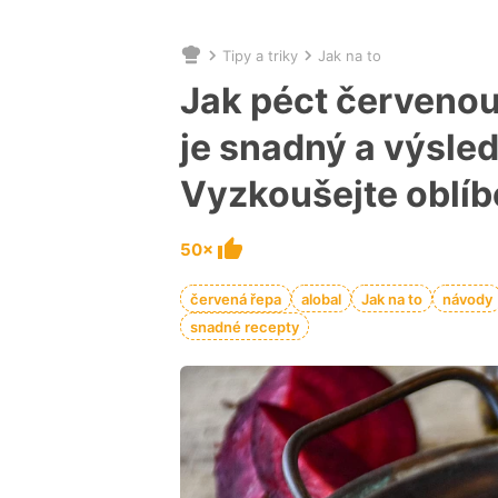
Tipy a triky
Jak na to
Nacházíte
se
Jak péct červenou
zde:
je snadný a výsle
Vyzkoušejte oblíb
50×
červená řepa
alobal
Jak na to
návody
snadné recepty