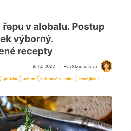
 řepu v alobalu. Postup
dek výborný.
ené recepty
9. 10. 2022
|
Eva Skoumalová
podzim
pečení
kořenová zelenina
levná jídla