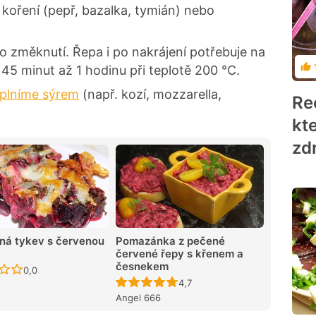
é koření (pepř, bazalka, tymián) nebo
změknutí. Řepa i po nakrájení potřebuje na
 45 minut až 1 hodinu při teplotě 200 °C.
Ho
plníme sýrem
(např. kozí, mozzarella,
Re
kte
zd
ná tykev s červenou
Pomazánka z pečené
červené řepy s křenem a
česnekem
Recept ještě nebyl hodnocen
0,0
Recept ještě nebyl hodnocen
4,7
Angel 666