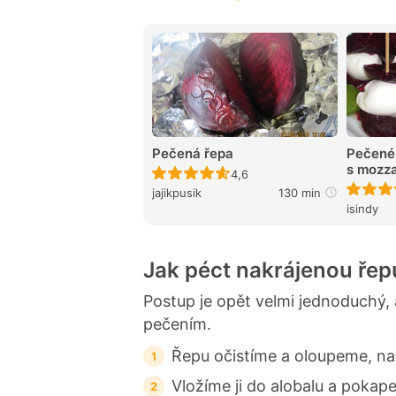
Pečená řepa
Pečené 
s mozza
Recept ještě nebyl hodnocen
4,6
jajikpusik
130 min
isindy
Jak péct nakrájenou řep
Postup je opět velmi jednoduchý, 
pečením.
Řepu očistíme a oloupeme, na
Vložíme ji do alobalu a poka