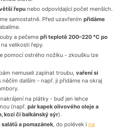
větší řepu
nebo odpovídající počet menších.
líme samostatně. Před uzavřením
přidáme
abalíme.
trouby a pečeme
při teplotě 200–220 °C po
 na velikosti řepy.
e pomocí ostrého nožíku - zkoušku lze
epám nemuseli zapínat troubu,
vaření si
něčím dalším - např. ji přidáme na okraj
ambory.
krájení na plátky - buď jen lehce
nou (např.
pár kapek olivového oleje a
, kozí či balkánský sýr
).
 salátů a pomazánek
, do polévek i
na