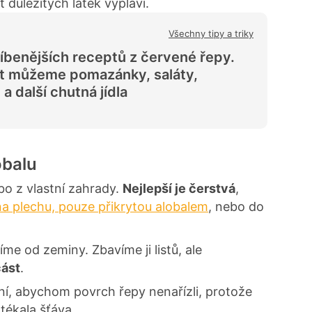
t důležitých látek vyplaví.
Všechny tipy a triky
líbenějších receptů z červené řepy.
it můžeme pomazánky, saláty,
a další chutná jídla
obalu
o z vlastní zahrady.
Nejlepší je čerstvá
,
na plechu, pouze přikrytou alobalem
, nebo do
me od zeminy. Zbavíme ji listů, ale
část
.
í, abychom povrch řepy nenařízli, protože
tékala šťáva.