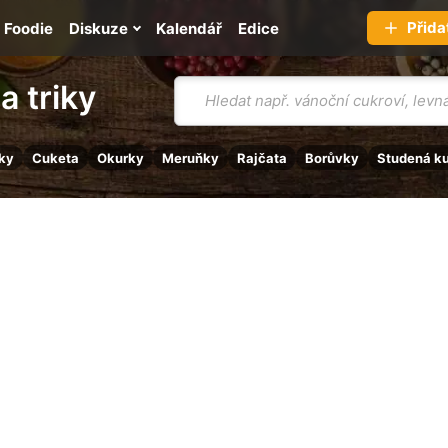
Přida
Foodie
Diskuze
Kalendář
Edice
Vyhledávání
a triky
ky
Cuketa
Okurky
Meruňky
Rajčata
Borůvky
Studená k