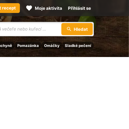
t recept
Moje aktivita
Přihlásit se
Hledat
uchyně
Pomazánka
Omáčky
Sladké pečení