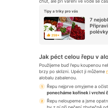
chuť, ale při vaření ve vodě se čás
Tipy a triky pro vás
7 nejob
Připrav
polévky 
259×
H
o
d
n
o
c
Jak péct celou řepu v al
e
n
í
Použijeme buď řepu koupenou neb
brzy po sklizni. Upéct ji můžeme
alobalu zabalenou.
Řepu nejprve omyjeme a očistí
ponecháme kořínek i vrchní 
Řepu neloupeme a jsme opatrn
by z ní při pečení zbytečně od