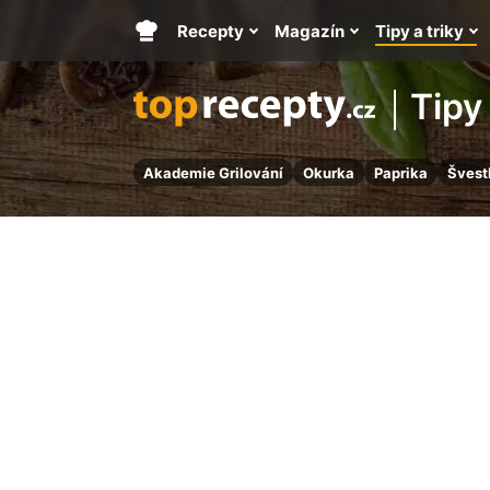
Recepty
Magazín
Tipy a triky
Hlavní
stránka
Tipy 
Akademie Grilování
Okurka
Paprika
Švest