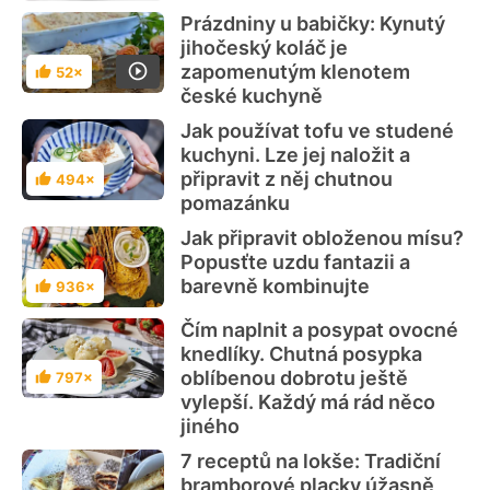
Prázdniny u babičky: Kynutý
jihočeský koláč je
zapomenutým klenotem
52×
Hodnocení
české kuchyně
Jak používat tofu ve studené
kuchyni. Lze jej naložit a
připravit z něj chutnou
494×
Hodnocení
pomazánku
Jak připravit obloženou mísu?
Popusťte uzdu fantazii a
barevně kombinujte
936×
Hodnocení
Čím naplnit a posypat ovocné
knedlíky. Chutná posypka
oblíbenou dobrotu ještě
797×
Hodnocení
vylepší. Každý má rád něco
jiného
7 receptů na lokše: Tradiční
bramborové placky úžasně