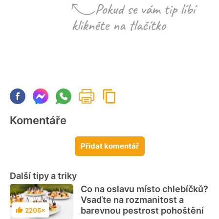
Komentáře
Přidat komentář
Další tipy a triky
Co na oslavu místo chlebíčků?
Vsaďte na rozmanitost a
barevnou pestrost pohoštění
2205×
Hodnocení