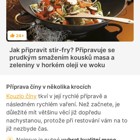
24×
H
o
d
Jak připravit stir-fry? Připravuje se
n
o
prudkým smažením kousků masa a
c
e
zeleniny v horkém oleji ve woku
n
í
Příprava číny v několika krocích
Kouzlo číny
tkví v její rychlé přípravě a
následném rychlém vaření. Než začnete, je
důležité mít většinu věcí již dopředu
nachystanou, protože při restování vám na to
již nezbyde čas.
Nejprve je nutné
vybrat kvalitní maso
,