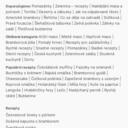
Pomazánky
|
Zelenina – recepty
|
Nakládání masa a
Doporučujeme:
potravin
|
Tortilla
|
Dezerty a zákusky
|
Jak na odpalované těsto
|
Americké brambory
|
Řeřicha
|
Co se děje na zahradě
|
Svíčková
|
Pravá focaccia
|
Šlehačková bábovka
|
Zelná polévka
|
Zálivky na
salát
|
Třešňová bublanina
Krůtí maso
|
Mleté maso
|
Vepřové maso
|
Oblíbené kategorie:
Bramborová jídla
|
Pomalý hrnec
|
Recepty pro začátečníky
|
Rychlé recepty
|
Snadné recepty
|
Pomazánky
|
Sladké recepty
|
Dietní recepty
|
Česká kuchyně
|
Zeleninové saláty
|
Studená
kuchyně
|
Dorty
Čokoládové muffiny
|
Fazolky na smetaně
|
Populární recepty:
Buchtičky s krémem
|
Rajská omáčka
|
Bramborový guláš
|
Cheesecake
|
Čočková polévka
|
Zapečené brambory s uzeným
|
Koprová omáčka
|
Holandský řízek
|
Míša řezy
|
Kuře na paprice
|
Langoše
|
Hraběnčiny řezy
|
Lečo
|
Nadýchaný perník
|
Rychlý
oběd
|
Bublanina
Recepty
Česnekové šneky s pórkem
Dušená kapusta s bramborem
Švestková sopka