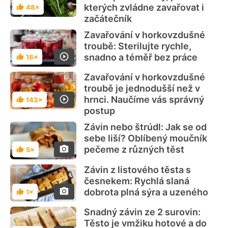
kterých zvládne zavařovat i
48×
Hodnocení
začátečník
Zavařování v horkovzdušné
troubě: Sterilujte rychle,
snadno a téměř bez práce
18×
Hodnocení
Zavařování v horkovzdušné
troubě je jednodušší než v
hrnci. Naučíme vás správný
143×
Hodnocení
postup
Závin nebo štrúdl: Jak se od
sebe liší? Oblíbený moučník
pečeme z různých těst
5×
Hodnocení
Závin z listového těsta s
česnekem: Rychlá slaná
dobrota plná sýra a uzeného
1×
Hodnocení
Snadný závin ze 2 surovin:
Těsto je vmžiku hotové a do