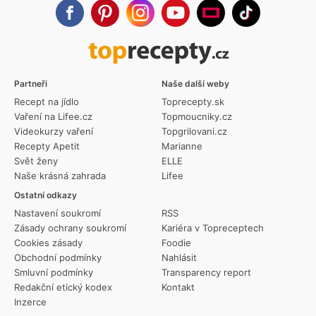
Partneři
Naše další weby
Recept na jídlo
Toprecepty.sk
Vaření na Lifee.cz
Topmoucniky.cz
Videokurzy vaření
Topgrilovani.cz
Recepty Apetit
Marianne
Svět ženy
ELLE
Naše krásná zahrada
Lifee
Ostatní odkazy
Nastavení soukromí
RSS
Zásady ochrany soukromí
Kariéra v Topreceptech
Cookies zásady
Foodie
Obchodní podmínky
Nahlásit
Smluvní podmínky
Transparency report
Redakční etický kodex
Kontakt
Inzerce