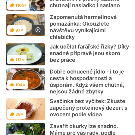
chutnají nasladko i naslano
1105×
Hodnocení
Zapomenutá hermelínová
pomazánka: Okouzlete
návštěvu vynikajícími
97×
Hodnocení
chlebíčky
Jak udělat farářské řízky? Díky
snadné přípravě jsou skoro
bez práce
112×
Hodnocení
Dobře ochucené jídlo - i to je
cesta k hospodárnosti a
úsporám. Když všem chutná,
104×
Hodnocení
nejsou žádné zbytky
Svačinka bez výčitek: Zkuste
zapečený proteinový dezert s
ovocem podle videa
38×
Hodnocení
Zavařit okurky lze snadno.
Máme pro vás rady, podle