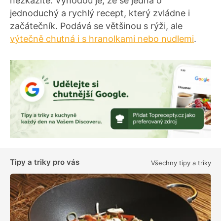
nezkazíte. Výhodou je, že se jedná o
jednoduchý a rychlý recept, který zvládne i
začátečník. Podává se většinou s rýži, ale
výtečně chutná i s hranolkami nebo nudlemi
.
Tipy a triky pro vás
Všechny tipy a triky