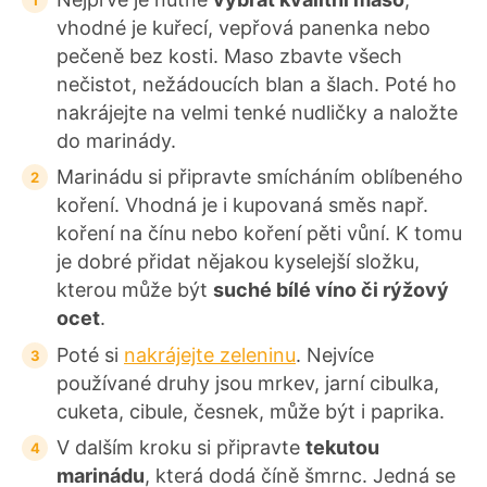
vhodné je kuřecí, vepřová panenka nebo
pečeně bez kosti. Maso zbavte všech
nečistot, nežádoucích blan a šlach. Poté ho
nakrájejte na velmi tenké nudličky a naložte
do marinády.
Marinádu si připravte smícháním oblíbeného
koření. Vhodná je i kupovaná směs např.
koření na čínu nebo koření pěti vůní. K tomu
je dobré přidat nějakou kyselejší složku,
kterou může být
suché bílé víno či rýžový
ocet
.
Poté si
nakrájejte zeleninu
. Nejvíce
používané druhy jsou mrkev, jarní cibulka,
cuketa, cibule, česnek, může být i paprika.
V dalším kroku si připravte
tekutou
marinádu
, která dodá číně šmrnc. Jedná se