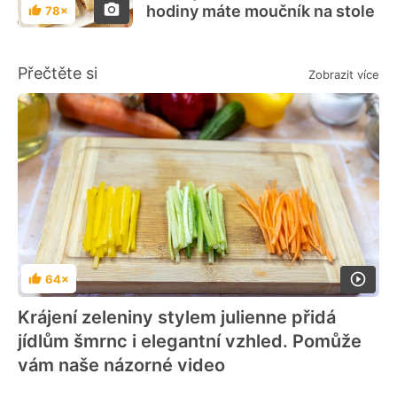
hodiny máte moučník na stole
78×
Hodnocení
Přečtěte si
Zobrazit více
64×
Hodnocení
Krájení zeleniny stylem julienne přidá
jídlům šmrnc i elegantní vzhled. Pomůže
vám naše názorné video