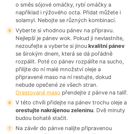
o směs sójové omáčky, rybí omáčky a
například i rýžového octa. Přidat můžete i
solamyl. Nebojte se různých kombinací.
Vyberte si vhodnou pánev na přípravu.
Nejlepší je pánev wok. Pokud ji nevlastníte,
nezoufejte a vyberte si jinou
kvalitní pánev
se širokým dnem, která se dá pořádně
rozpálit. Poté co pánev rozpálíte na sucho,
přilijte do ní malé množství oleje a
připravené maso na ní restujte, dokud
nebude opečené ze všech stran.
Orestované maso
přendejte z pánve na talíř.
V této chvíli přidejte na pánev trochu oleje a
orestujte nakrájenou zeleninu
. Dvě minuty
budou bohatě stačit.
Na závěr do pánve nalijte připravenou