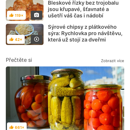
Bleskové řízky bez trojobalu
jsou křupavé, šťavnaté a
ušetří váš čas i nádobí
119×
Hodnocení
Sýrové chipsy z plátkového
sýra: Rychlovka pro návštěvu,
která už stojí za dveřmi
42×
Hodnocení
Přečtěte si
Zobrazit více
661×
Hodnocení