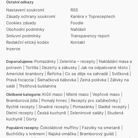
Ostatní odkazy
Nastavení soukromí
RSS
Zásady ochrany soukromí
Kariéra v Topreceptech
Cookies zásady
Foodie
Obchodní podmínky
Nahlásit
Smluvní podmínky
Transparency report
Redakční etický kodex
Kontakt
Inzerce
Pomazánky
|
Zelenina – recepty
|
Nakládání masa a
Doporučujeme:
potravin
|
Tortilla
|
Dezerty a zákusky
|
Jak na odpalované těsto
|
Americké brambory
|
Řeřicha
|
Co se děje na zahradě
|
Svíčková
|
Pravá focaccia
|
Šlehačková bábovka
|
Zelná polévka
|
Zálivky na
salát
|
Třešňová bublanina
Krůtí maso
|
Mleté maso
|
Vepřové maso
|
Oblíbené kategorie:
Bramborová jídla
|
Pomalý hrnec
|
Recepty pro začátečníky
|
Rychlé recepty
|
Snadné recepty
|
Pomazánky
|
Sladké recepty
|
Dietní recepty
|
Česká kuchyně
|
Zeleninové saláty
|
Studená
kuchyně
|
Dorty
Čokoládové muffiny
|
Fazolky na smetaně
|
Populární recepty:
Buchtičky s krémem
|
Rajská omáčka
|
Bramborový guláš
|