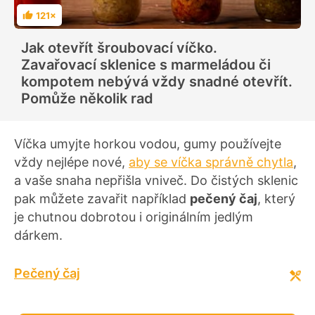
121×
H
o
d
Jak otevřít šroubovací víčko.
n
o
Zavařovací sklenice s marmeládou či
c
e
kompotem nebývá vždy snadné otevřít.
n
í
Pomůže několik rad
Víčka umyjte horkou vodou, gumy používejte
vždy nejlépe nové,
aby se víčka správně chytla
,
a vaše snaha nepřišla vniveč. Do čistých sklenic
pak můžete zavařit například
pečený čaj
, který
je chutnou dobrotou i originálním jedlým
dárkem.
Pečený čaj