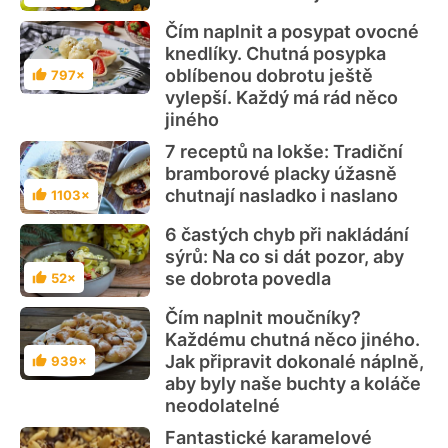
Čím naplnit a posypat ovocné
knedlíky. Chutná posypka
oblíbenou dobrotu ještě
797×
Hodnocení
vylepší. Každý má rád něco
jiného
7 receptů na lokše: Tradiční
bramborové placky úžasně
chutnají nasladko i naslano
1103×
Hodnocení
6 častých chyb při nakládání
sýrů: Na co si dát pozor, aby
se dobrota povedla
52×
Hodnocení
Čím naplnit moučníky?
Každému chutná něco jiného.
Jak připravit dokonalé náplně,
939×
Hodnocení
aby byly naše buchty a koláče
neodolatelné
Fantastické karamelové