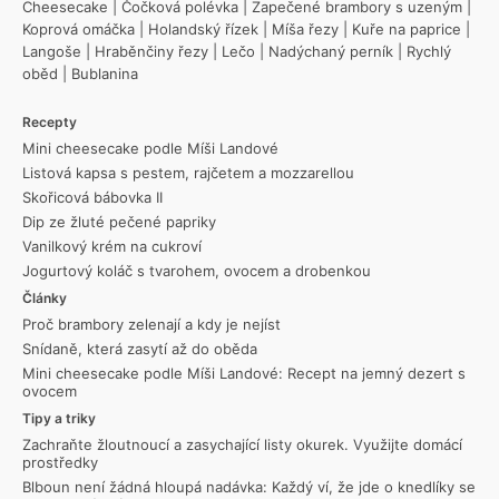
Cheesecake
|
Čočková polévka
|
Zapečené brambory s uzeným
|
Koprová omáčka
|
Holandský řízek
|
Míša řezy
|
Kuře na paprice
|
Langoše
|
Hraběnčiny řezy
|
Lečo
|
Nadýchaný perník
|
Rychlý
oběd
|
Bublanina
Recepty
Mini cheesecake podle Míši Landové
Listová kapsa s pestem, rajčetem a mozzarellou
Skořicová bábovka II
Dip ze žluté pečené papriky
Vanilkový krém na cukroví
Jogurtový koláč s tvarohem, ovocem a drobenkou
Články
Proč brambory zelenají a kdy je nejíst
Snídaně, která zasytí až do oběda
Mini cheesecake podle Míši Landové: Recept na jemný dezert s
ovocem
Tipy a triky
Zachraňte žloutnoucí a zasychající listy okurek. Využijte domácí
prostředky
Blboun není žádná hloupá nadávka: Každý ví, že jde o knedlíky se