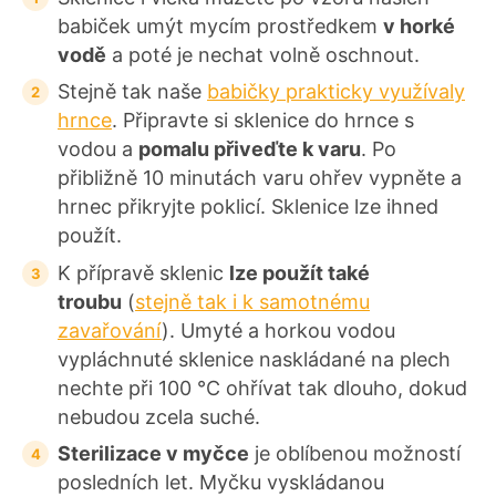
babiček umýt mycím prostředkem
v horké
vodě
a poté je nechat volně oschnout.
Stejně tak naše
babičky prakticky využívaly
hrnce
. Připravte si sklenice do hrnce s
vodou a
pomalu přiveďte k varu
. Po
přibližně 10 minutách varu ohřev vypněte a
hrnec přikryjte poklicí. Sklenice lze ihned
použít.
K přípravě sklenic
lze použít také
troubu
(
stejně tak i k samotnému
zavařování
). Umyté a horkou vodou
vypláchnuté sklenice naskládané na plech
nechte při 100 °C ohřívat tak dlouho, dokud
nebudou zcela suché.
Sterilizace v myčce
je oblíbenou možností
posledních let. Myčku vyskládanou