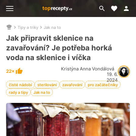
Moje akt
Přejít
Menu
na
vyhledávání
Tipy a triky
Jak na to
Nacházíte
se
Jak připravit sklenice na
zde:
zavařování? Je potřeba horká
voda na sklenice i víčka
Kristýna Anna Vondálová
22×
19. 6.
2024
čisté nádobí
sterilování
zavařování
pro začátečníky
rady a tipy
Jak na to