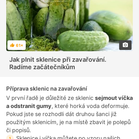
61×
H
o
d
Jak plnit sklenice při zavařování.
n
o
Radíme začátečníkům
c
e
n
í
Příprava sklenic na zavařování
V první řadě je důležité ze sklenic
sejmout víčka
a odstranit gumy
, které horká voda deformuje.
Pokud jste se rozhodli dát druhou šanci již
použitým sklenicím, je na místě zbavit je polepů
či popisů.
Sklenice i víčka můžete po vzoru našich