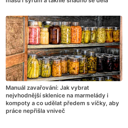
masu i sýrům a takhle snadno se dělá
Manuál zavařování: Jak vybrat
nejvhodnější sklenice na marmelády i
kompoty a co udělat předem s víčky, aby
práce nepřišla vniveč