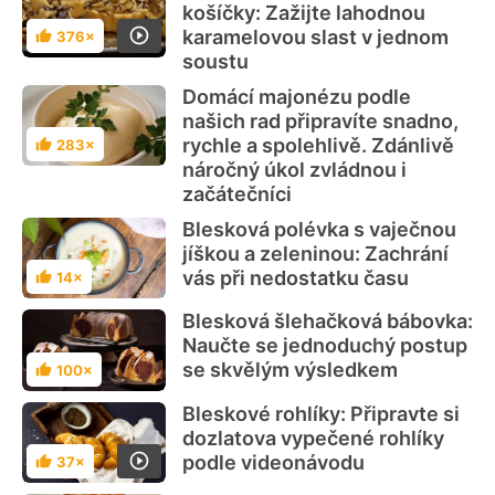
košíčky: Zažijte lahodnou
karamelovou slast v jednom
376×
Hodnocení
soustu
Domácí majonézu podle
našich rad připravíte snadno,
rychle a spolehlivě. Zdánlivě
283×
Hodnocení
náročný úkol zvládnou i
začátečníci
Blesková polévka s vaječnou
jíškou a zeleninou: Zachrání
vás při nedostatku času
14×
Hodnocení
Blesková šlehačková bábovka:
Naučte se jednoduchý postup
se skvělým výsledkem
100×
Hodnocení
Bleskové rohlíky: Připravte si
dozlatova vypečené rohlíky
podle videonávodu
37×
Hodnocení