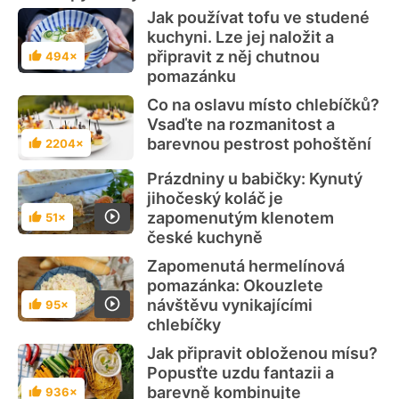
Jak používat tofu ve studené
kuchyni. Lze jej naložit a
připravit z něj chutnou
494×
Hodnocení
pomazánku
Co na oslavu místo chlebíčků?
Vsaďte na rozmanitost a
barevnou pestrost pohoštění
2204×
Hodnocení
Prázdniny u babičky: Kynutý
jihočeský koláč je
zapomenutým klenotem
51×
Hodnocení
české kuchyně
Zapomenutá hermelínová
pomazánka: Okouzlete
návštěvu vynikajícími
95×
Hodnocení
chlebíčky
Jak připravit obloženou mísu?
Popusťte uzdu fantazii a
barevně kombinujte
936×
Hodnocení