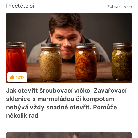
Přečtěte si
Zobrazit více
121×
Hodnocení
Jak otevřít šroubovací víčko. Zavařovací
sklenice s marmeládou či kompotem
nebývá vždy snadné otevřít. Pomůže
několik rad