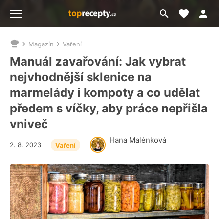
Moje akt
Přejít
Menu
na
vyhledávání
Magazín
Vaření
Nacházíte
se
Manuál zavařování: Jak vybrat
zde:
nejvhodnější sklenice na
marmelády i kompoty a co udělat
předem s víčky, aby práce nepřišla
vniveč
Hana Malénková
2. 8. 2023
Vaření