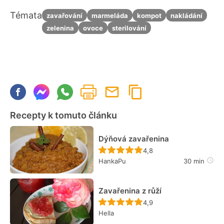
Témata
zavařování
marmeláda
kompot
nakládání
zelenina
ovoce
sterilování
Recepty k tomuto článku
Dýňová zavařenina
Recept ještě nebyl hodn
4,8
HankaPu
30 min
Zavařenina z růží
Recept ještě nebyl hodn
4,9
Hella