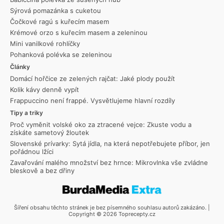
Sýrová pomazánka s cuketou
Čočkové ragú s kuřecím masem
Krémové orzo s kuřecím masem a zeleninou
Mini vanilkové rohlíčky
Pohanková polévka se zeleninou
Články
Domácí hořčice ze zelených rajčat: Jaké plody použít
Kolik kávy denně vypít
Frappuccino není frappé. Vysvětlujeme hlavní rozdíly
Tipy a triky
Proč vyměnit volské oko za ztracené vejce: Zkuste vodu a
získáte sametový žloutek
Slovenské prívarky: Sytá jídla, na která nepotřebujete příbor, jen
pořádnou lžíci
Zavařování malého množství bez hrnce: Mikrovlnka vše zvládne
bleskově a bez dřiny
Šíření obsahu těchto stránek je bez písemného souhlasu autorů zakázáno. |
Copyright © 2026 Toprecepty.cz