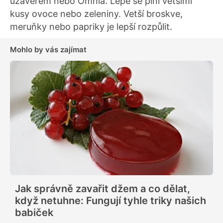
uzávěrem nebo Omnia. Lépe se plní většími
kusy ovoce nebo zeleniny. Vetší broskve,
meruňky nebo papriky je lepší rozpůlit.
Mohlo by vás zajímat
Jak správně zavařit džem a co dělat,
když netuhne: Fungují tyhle triky našich
babiček