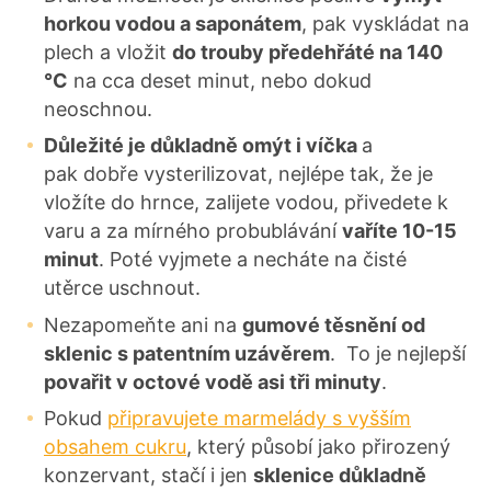
horkou vodou a saponátem
, pak vyskládat na
plech a vložit
do trouby předehřáté na 140
°C
na cca deset minut, nebo dokud
neoschnou.
Důležité je důkladně omýt i víčka
a
pak dobře vysterilizovat, nejlépe tak, že je
vložíte do hrnce, zalijete vodou, přivedete k
varu a za mírného probublávání
vaříte 10-15
minut
. Poté vyjmete a necháte na čisté
utěrce uschnout.
Nezapomeňte ani na
gumové těsnění od
sklenic s patentním uzávěrem
. To je nejlepší
povařit v octové vodě asi tři minuty
.
Pokud
připravujete marmelády s vyšším
obsahem cukru
, který působí jako přirozený
konzervant, stačí i jen
sklenice důkladně