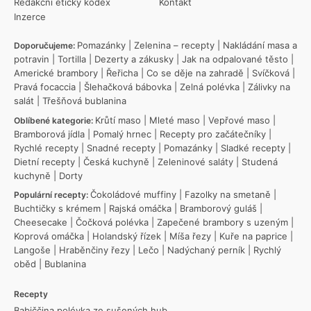
Redakční etický kodex
Kontakt
Inzerce
Pomazánky
|
Zelenina – recepty
|
Nakládání masa a
Doporučujeme:
potravin
|
Tortilla
|
Dezerty a zákusky
|
Jak na odpalované těsto
|
Americké brambory
|
Řeřicha
|
Co se děje na zahradě
|
Svíčková
|
Pravá focaccia
|
Šlehačková bábovka
|
Zelná polévka
|
Zálivky na
salát
|
Třešňová bublanina
Krůtí maso
|
Mleté maso
|
Vepřové maso
|
Oblíbené kategorie:
Bramborová jídla
|
Pomalý hrnec
|
Recepty pro začátečníky
|
Rychlé recepty
|
Snadné recepty
|
Pomazánky
|
Sladké recepty
|
Dietní recepty
|
Česká kuchyně
|
Zeleninové saláty
|
Studená
kuchyně
|
Dorty
Čokoládové muffiny
|
Fazolky na smetaně
|
Populární recepty:
Buchtičky s krémem
|
Rajská omáčka
|
Bramborový guláš
|
Cheesecake
|
Čočková polévka
|
Zapečené brambory s uzeným
|
Koprová omáčka
|
Holandský řízek
|
Míša řezy
|
Kuře na paprice
|
Langoše
|
Hraběnčiny řezy
|
Lečo
|
Nadýchaný perník
|
Rychlý
oběd
|
Bublanina
Recepty
Babiččina polévka ze sušených hub