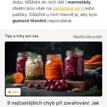
dobu. Můžete do nich dát i
marmelády
,
ideální jsou však na
nakládané sýry
nebo
paštiky. Důležité u nich hlavně je, aby bylo
gumové těsnění
neporušené.
Tipy a triky pro vás
Všechny tipy a triky
43×
H
o
d
9 nejčastějších chyb při zavařování: Jak
n
o