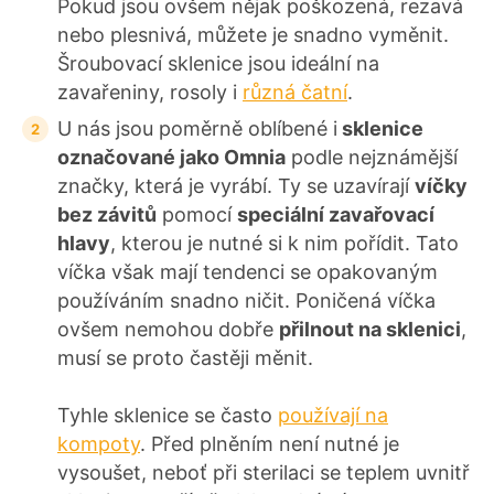
Pokud jsou ovšem nějak poškozená, rezavá
nebo plesnivá, můžete je snadno vyměnit.
Šroubovací sklenice jsou ideální na
zavařeniny, rosoly i
různá čatní
.
U nás jsou poměrně oblíbené i
sklenice
označované jako Omnia
podle nejznámější
značky, která je vyrábí. Ty se uzavírají
víčky
bez závitů
pomocí
speciální zavařovací
hlavy
, kterou je nutné si k nim pořídit. Tato
víčka však mají tendenci se opakovaným
používáním snadno ničit. Poničená víčka
ovšem nemohou dobře
přilnout na sklenici
,
musí se proto častěji měnit.
Tyhle sklenice se často
používají na
kompoty
. Před plněním není nutné je
vysoušet, neboť při sterilaci se teplem uvnitř