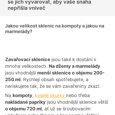
se jich vyvarovat, aby vaše snaha
c
e
nepřišla vniveč
n
í
Jakou velikost sklenic na kompoty a jakou na
marmelády?
Zavařovací sklenice
jsou také k dostání v
mnoha velikostech.
Na džemy a marmelády
jsou vhodnější
menší sklenice o objemu 200-
250 ml
. Rychleji obsah spotřebujete, a
neriskujete tak, že se vám zavařeniny zkazí.
Na
kompoty
,
kyselé okurky
nebo třeba
nakládané papriky
jsou vhodnější sklenice větší
o objemu 720 ml
, ať už se šroubovacím