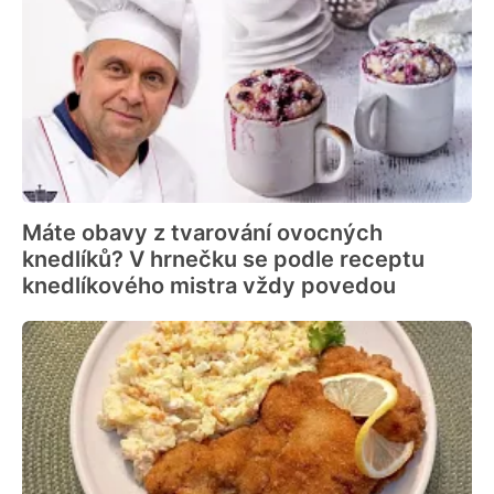
Máte obavy z tvarování ovocných
knedlíků? V hrnečku se podle receptu
knedlíkového mistra vždy povedou