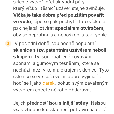
sklenic vytvoří přetlak vodní páry,
který víčko i těsnící uzávěr stejně zvlhčuje.
Víčka je také dobré před použitím povařit
ve vodě
, lépe se pak přichytí. Tato víčka je
pak nejlepší otvírat
speciálním otvíračem
,
aby se neprohnula a nepoškodila tak rychle.
V poslední době jsou hodně populární
sklenice s tzv. patentním uzávěrem neboli
s klipem
. Ty jsou opatřené kovovými
sponami a gumovým těsněním, které se
nachází mezi víkem a okrajem sklenice. Tyto
sklenice se ve spíži velmi dobře vyjímají a
hodí se i jako
dárek
, pokud svým zavařeným
výtvorem chcete někoho obdarovat.
Jejich předností jsou
silnější stěny
. Nejsou
však vhodné k uskladnění potravin na delší