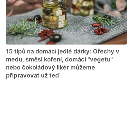
15 tipů na domácí jedlé dárky: Ořechy v
medu, směsi koření, domácí "vegetu"
nebo čokoládový likér můžeme
připravovat už teď