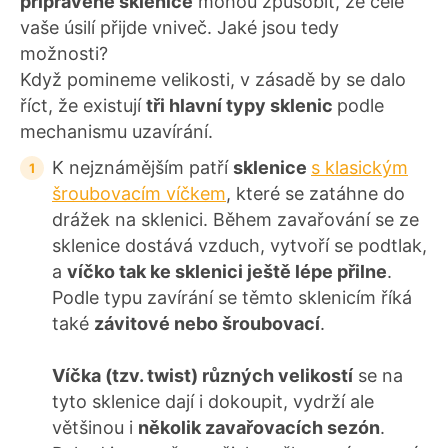
připravené sklenice
mohou způsobit, že celé
vaše úsilí přijde vniveč. Jaké jsou tedy
možnosti?
Když pomineme velikosti, v zásadě by se dalo
říct, že existují
tři hlavní typy sklenic
podle
mechanismu uzavírání.
K nejznámějším patří
sklenice
s klasickým
šroubovacím víčkem
, které se zatáhne do
drážek na sklenici. Během zavařování se ze
sklenice dostává vzduch, vytvoří se podtlak,
a
víčko tak ke sklenici ještě lépe přilne
.
Podle typu zavírání se těmto sklenicím říká
také
závitové nebo šroubovací
.
Víčka (tzv. twist) různých velikostí
se na
tyto sklenice dají i dokoupit, vydrží ale
většinou i
několik zavařovacích sezón
.