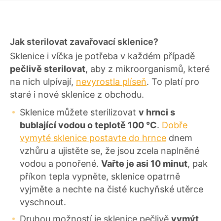
Jak sterilovat zavařovací sklenice?
Sklenice i víčka je potřeba v každém případě
pečlivě sterilovat
, aby z mikroorganismů, které
na nich ulpívají,
nevyrostla plíseň
. To platí pro
staré i nové sklenice z obchodu.
Sklenice můžete sterilizovat
v hrnci s
bublající vodou o teplotě 100 °C
.
Dobře
vymyté sklenice postavte do hrnce
dnem
vzhůru a ujistěte se, že jsou zcela naplněné
vodou a ponořené.
Vařte je asi 10 minut
, pak
příkon tepla vypněte, sklenice opatrně
vyjměte a nechte na čisté kuchyňské utěrce
vyschnout.
Druhou možností je sklenice pečlivě
vymýt