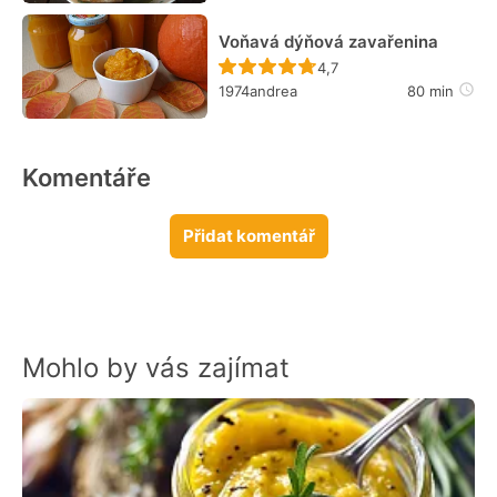
Voňavá dýňová zavařenina
Recept ještě nebyl hodn
4,7
1974andrea
80 min
Komentáře
Přidat komentář
Mohlo by vás zajímat