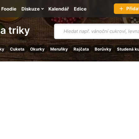
Přida
Foodie
Diskuze
Kalendář
Edice
Vyhledávání
a triky
ky
Cuketa
Okurky
Meruňky
Rajčata
Borůvky
Studená k