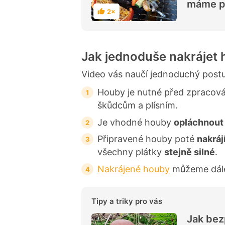
máme p
2×
H
o
d
n
o
c
Jak jednoduše nakrájet
e
n
í
Video vás naučí jednoduchý post
Houby je nutné před zpraco
škůdcům a plísním.
Je vhodné houby
opláchnout
Připravené houby poté
nakrá
všechny plátky
stejně silné
.
Nakrájené houby
můžeme dá
Tipy a triky pro vás
Jak bez