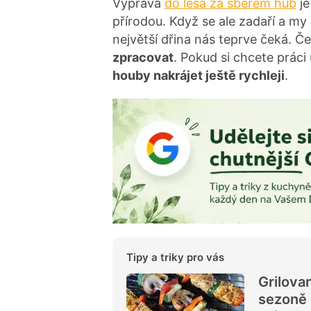
Výprava
do lesa za sběrem hub
je
přírodou. Když se ale zadaří a 
největší dřina nás teprve čeká. Č
zpracovat
. Pokud si chcete prác
houby nakrájet ještě rychleji
.
Tipy a triky pro vás
Grilova
sezoně 