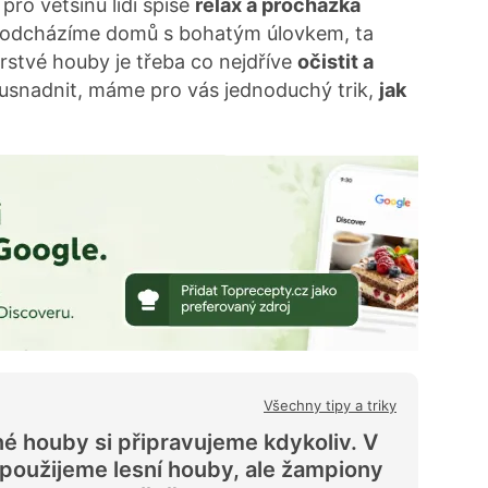
 pro většinu lidí spíše
relax a procházka
my odcházíme domů s bohatým úlovkem, ta
erstvé houby je třeba co nejdříve
očistit a
i usnadnit, máme pro vás jednoduchý trik,
jak
Všechny tipy a triky
né houby si připravujeme kdykoliv. V
použijeme lesní houby, ale žampiony