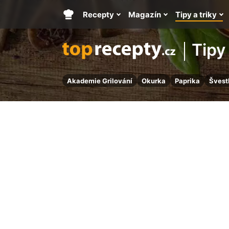
Recepty
Magazín
Tipy a triky
Hlavní
stránka
Tipy 
Akademie Grilování
Okurka
Paprika
Švest