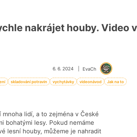
ychle nakrájet houby. Video 
6. 6. 2024
|
EvaCh
ení
skladování potravin
vychytávky
videonávod
Jak na to
í mnoha lidí, a to zejména v České
ými bohatými lesy. Pokud nemáme
vé lesní houby, můžeme je nahradit