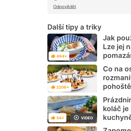
Odpovědět
Další tipy a triky
Jak použ
Lze jej 
pomazá
494×
Hodnocení
Co na o
rozmani
pohoště
2206×
Hodnocení
Prázdni
koláč j
kuchyn
VIDEO
54×
Hodnocení
Zapomen