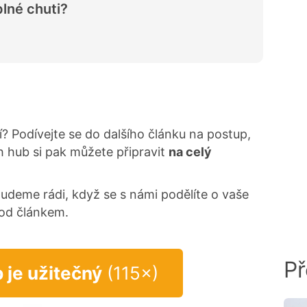
plné chuti?
í? Podívejte se do dalšího článku na postup,
 hub si pak můžete připravit
na celý
Budeme rádi, když se s námi podělíte o vaše
pod článkem.
Př
p je užitečný
(115×)