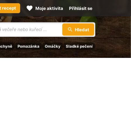
t recept
Moje aktivita
Přihlásit se
Hledat
uchyně
Pomazánka
Omáčky
Sladké pečení