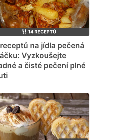
14 RECEPTŮ
 receptů na jídla pečená
sáčku: Vyzkoušejte
adné a čisté pečení plné
uti