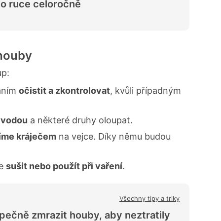
o ruce celoročně
 houby
up:
váním
očistit a zkontrolovat
, kvůli případným
 vodou
a některé druhy oloupat.
jíme kráječem
na vejce. Díky němu budou
le
sušit nebo použít při vaření
.
Všechny tipy a triky
pečně zmrazit houby, aby neztratily