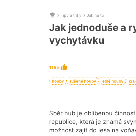
Tipy a triky
Jak na to
Nacházíte
se
Jak jednoduše a r
zde:
vychytávku
115×
houby
sušené houby
jedlé houby
kráj
Sběr hub je oblíbenou činnost
republice, která je známá sv
možnost zajít do lesa na voňa