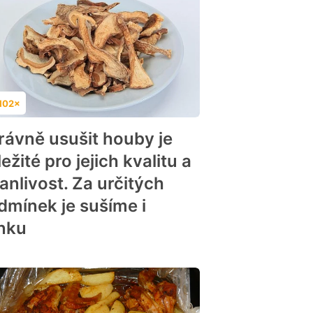
102×
dnocení
rávně usušit houby je
ežité pro jejich kvalitu a
anlivost. Za určitých
dmínek je sušíme i
nku