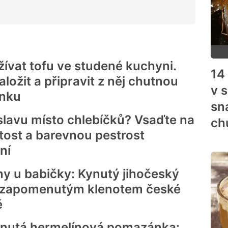
ívat tofu ve studené kuchyni.
14
naložit a připravit z něj chutnou
v 
nku
sn
slavu místo chlebíčků? Vsaďte na
ch
tost a barevnou pestrost
ní
ny u babičky: Kynutý jihočeský
e zapomenutým klenotem české
ě
utá hermelínová pomazánka: