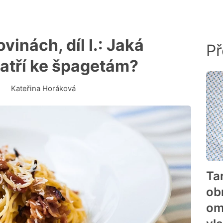
vinách, díl I.: Jaká
Př
atří ke špagetám?
Kateřina Horáková
Ta
ob
om