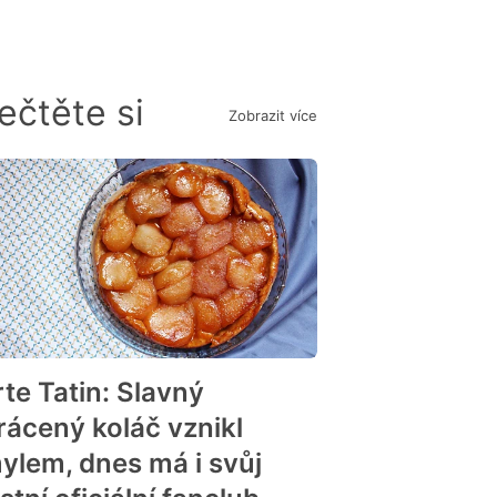
ečtěte si
Zobrazit více
rte Tatin: Slavný
rácený koláč vznikl
ylem, dnes má i svůj