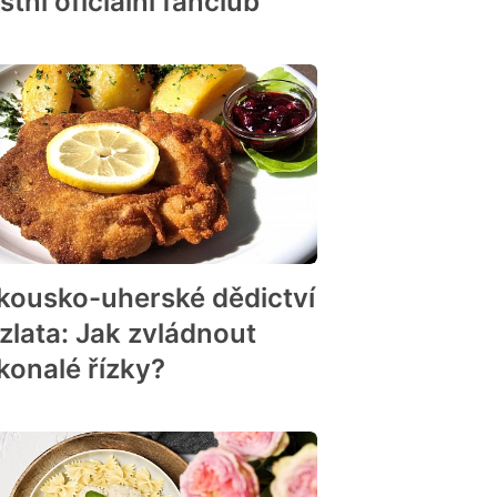
stní oficiální fanclub
kousko-uherské dědictví
 zlata: Jak zvládnout
konalé řízky?