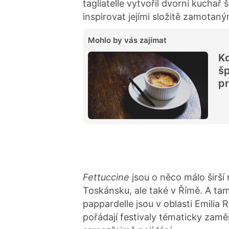
tagliatelle vytvořil dvorní kuchař 
inspirovat jejími složitě zamotaný
Mohlo by vás zajímat
Kd
šp
pr
Fettuccine
jsou o něco málo širší 
Toskánsku, ale také v Římě. A tam
pappardelle jsou v oblasti Emilia
pořádají festivaly tématicky zamě