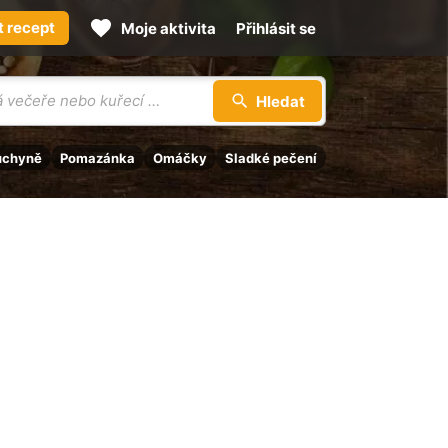
t recept
Moje aktivita
Přihlásit se
Hledat
uchyně
Pomazánka
Omáčky
Sladké pečení