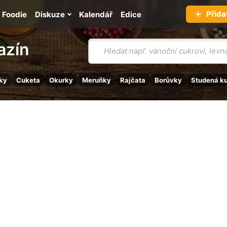
Přida
Foodie
Diskuze
Kalendář
Edice
Vyhledávání
azín
ky
Cuketa
Okurky
Meruňky
Rajčata
Borůvky
Studená k