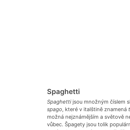
Spaghetti
Spaghetti
jsou množným číslem s
spago
, které v italštině znamená
možná nejznámějším a světově nej
vůbec. Špagety jsou tolik populárn