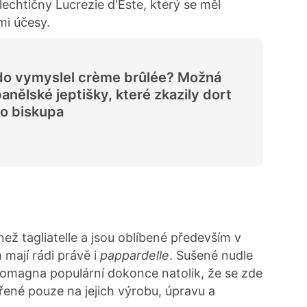
šlechtičny Lucrezie d'Este, který se měl
mi účesy.
o vymyslel crème brûlée? Možná
anělské jeptišky, které zkazily dort
o biskupa
než tagliatelle a jsou oblíbené především v
 mají rádi právě i
pappardelle
. Sušené nudle
 Romagna populární dokonce natolik, že se zde
řené pouze na jejich výrobu, úpravu a