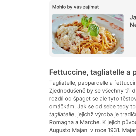
Mohlo by vás zajímat
Ja
Ne
Fettuccine, tagliatelle a
Tagliatelle, pappardelle a fettucc
Zjednodušeně by se všechny tři d
rozdíl od špaget se ale tyto těst
omáčkám. Jak se od sebe tedy toto
tagliatelle
, jejichž výroba je tradi
Romagna a Marche. K jejich původ
Augusto Majani v roce 1931. Majan