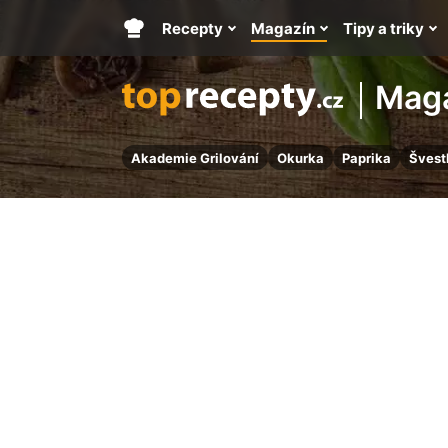
Recepty
Magazín
Tipy a triky
Hlavní
stránka
Mag
Akademie Grilování
Okurka
Paprika
Švest