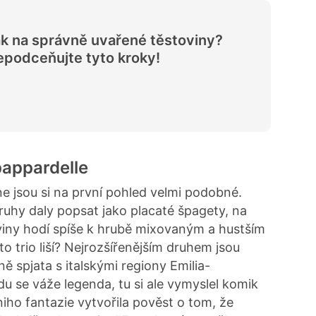
k na správně uvařené těstoviny?
podceňujte tyto kroky!
 pappardelle
ine jsou si na první pohled velmi podobné.
ruhy daly popsat jako placaté špagety, na
oviny hodí spíše k hrubě mixovaným a hustším
 trio liší? Nejrozšířenějším druhem jsou
čně spjata s italskými regiony Emilia-
u se váže legenda, tu si ale vymyslel komik
iho fantazie vytvořila pověst o tom, že