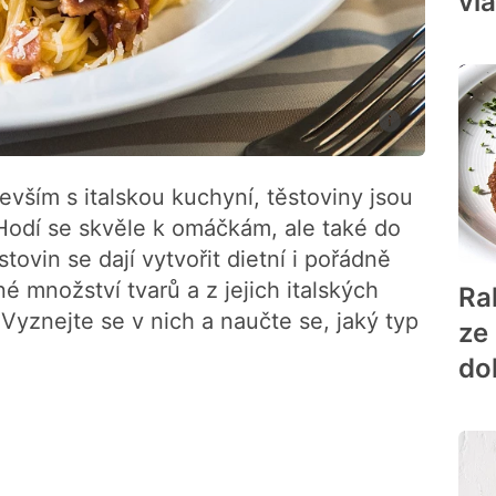
vla
vším s italskou kuchyní, těstoviny jsou
 Hodí se skvěle k omáčkám, ale také do
tovin se dají vytvořit dietní i pořádně
né množství tvarů a z jejich italských
Ra
Vyznejte se v nich a naučte se, jaký typ
ze
do