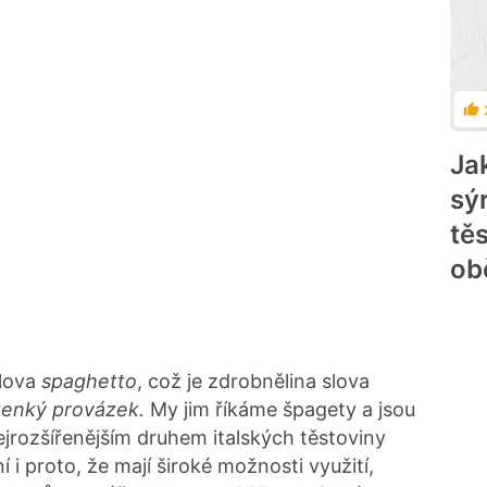
Ho
Ja
sý
tě
obě
lova
spaghetto
, což je zdrobnělina slova
tenký provázek.
My jim říkáme špagety a jsou
rozšířenějším druhem italských těstoviny
í i proto, že mají široké možnosti využití,