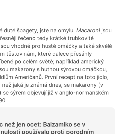
hé duté špagety, jste na omylu.
Macaroni
jsou
přesněji řečeno tedy krátké trubkovité
Jsou vhodné pro husté omáčky a také skvělé
ěm těstovinám, které dalece přesáhly
líbené po celém světě; například americký
 jsou makarony s hutnou sýrovou omáčkou,
ídlům Američanů. První recept na toto jídlo,
 než jaká je známá dnes, se makarony (v
) se sýrem objevují již v anglo-normanském
90.
c než jen ocet: Balzamiko se v
nulosti používalo proti porodním