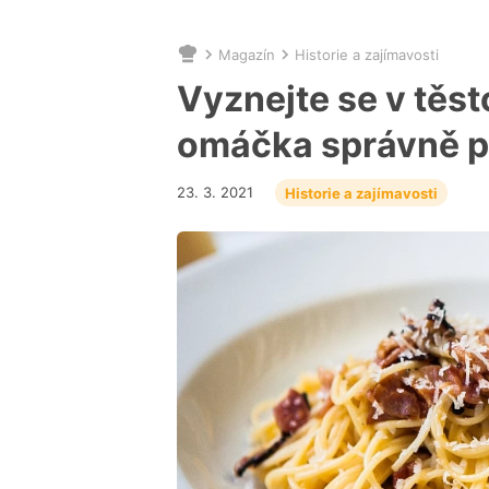
Magazín
Historie a zajímavosti
Nacházíte
se
Vyznejte se v těsto
zde:
omáčka správně p
23. 3. 2021
Historie a zajímavosti