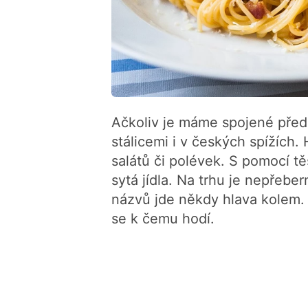
Ačkoliv je máme spojené přede
stálicemi i v českých spížích.
salátů či polévek. S pomocí těs
sytá jídla. Na trhu je nepřeber
názvů jde někdy hlava kolem. 
se k čemu hodí.