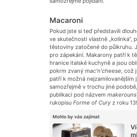
samozřejmě pojídání.
Macaroni
Pokud jste si teď představili dlou
ve skutečnosti vlastně „kolínka“, 
těstoviny zatočené do půlkruhu. 
pro zápekání. Makarony patří k t
hranice italské kuchyně a jsou ob
pokrm zvaný
mac'n'cheese
, což
patří k možná nejzamilovanějším j
samozřejmě v trochu jiné podobě,
publikaci pod názvem
makerouns
rukopisu
Forme of Cury
z roku 13
Mohlo by vás zajímat
Ví
mi