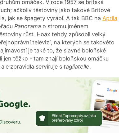
m druhům omáček. V roce 1957 se britská
uch; ačkoliv těstoviny jako takové Britové
ěla, jak se špagety vyrábí. A tak BBC na
Apríla
ořadu
Panorama
o stromu jménem
ěstoviny růst. Hoax tehdy způsobil velký
eřejnoprávní televizí, na kterých se takovéto
ajímavostí je také to, že slavné boloňské
ali jen těžko - tam znají boloňskou omáčku
ale zpravidla servíruje s
tagliatelle
.