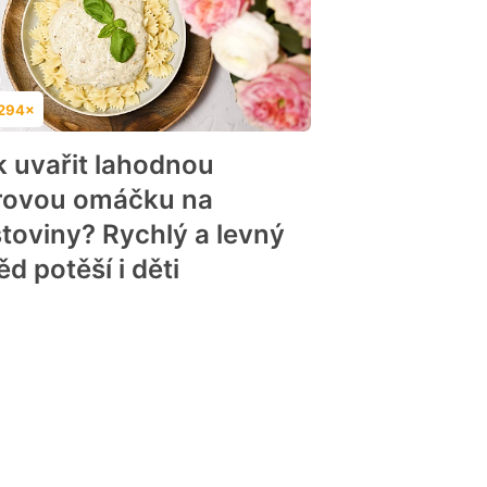
294×
dnocení
k uvařit lahodnou
rovou omáčku na
stoviny? Rychlý a levný
d potěší i děti