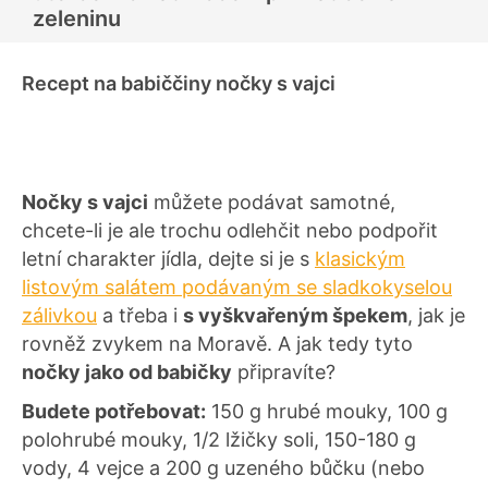
zeleninu
Recept na babiččiny nočky s vajci
Nočky s vajci
můžete podávat samotné,
chcete-li je ale trochu odlehčit nebo podpořit
letní charakter jídla, dejte si je s
klasickým
listovým salátem podávaným se sladkokyselou
zálivkou
a třeba i
s vyškvařeným špekem
, jak je
rovněž zvykem na Moravě. A jak tedy tyto
nočky jako od babičky
připravíte?
Budete potřebovat:
150 g hrubé mouky, 100 g
polohrubé mouky, 1/2 lžičky soli, 150-180 g
vody, 4 vejce a 200 g uzeného bůčku (nebo