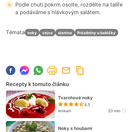
Podle chuti pokrm osolte, rozdělte na talíře
a podáváme s hlávkovým salátem.
Témata
noky
vejce
slanina
Prázdniny u babičky
Recepty k tomuto článku
Tvarohové noky
Recept ještě nebyl hodn
4,5
lenkam
20 min
Noky s houbami