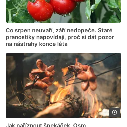
Co srpen neuvaří, září nedopeče. Staré
pranostiky napovídají, proč si dát pozor
na nástrahy konce léta
Jak naříznout špekáček. Osm