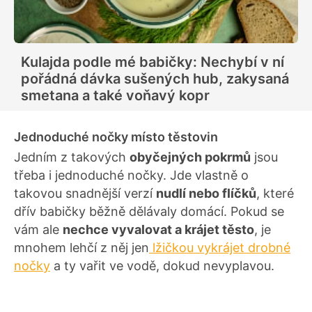
Kulajda podle mé babičky: Nechybí v ní
pořádná dávka sušených hub, zakysaná
smetana a také voňavý kopr
Jednoduché nočky místo těstovin
Jedním z takových
obyčejných pokrmů
jsou
třeba i jednoduché nočky. Jde vlastně o
takovou snadnější verzí
nudlí nebo flíčků
, které
dřív babičky běžně dělávaly domácí. Pokud se
vám ale
nechce vyvalovat a krájet těsto
, je
mnohem lehčí z něj jen
lžičkou vykrájet drobné
nočky
a ty vařit ve vodě, dokud nevyplavou.