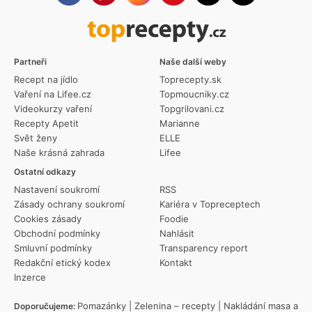
Partneři
Naše další weby
Recept na jídlo
Toprecepty.sk
Vaření na Lifee.cz
Topmoucniky.cz
Videokurzy vaření
Topgrilovani.cz
Recepty Apetit
Marianne
Svět ženy
ELLE
Naše krásná zahrada
Lifee
Ostatní odkazy
Nastavení soukromí
RSS
Zásady ochrany soukromí
Kariéra v Topreceptech
Cookies zásady
Foodie
Obchodní podmínky
Nahlásit
Smluvní podmínky
Transparency report
Redakční etický kodex
Kontakt
Inzerce
Pomazánky
|
Zelenina – recepty
|
Nakládání masa a
Doporučujeme: