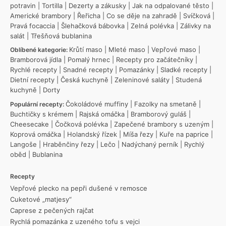
potravin
|
Tortilla
|
Dezerty a zákusky
|
Jak na odpalované těsto
|
Americké brambory
|
Řeřicha
|
Co se děje na zahradě
|
Svíčková
|
Pravá focaccia
|
Šlehačková bábovka
|
Zelná polévka
|
Zálivky na
salát
|
Třešňová bublanina
Krůtí maso
|
Mleté maso
|
Vepřové maso
|
Oblíbené kategorie:
Bramborová jídla
|
Pomalý hrnec
|
Recepty pro začátečníky
|
Rychlé recepty
|
Snadné recepty
|
Pomazánky
|
Sladké recepty
|
Dietní recepty
|
Česká kuchyně
|
Zeleninové saláty
|
Studená
kuchyně
|
Dorty
Čokoládové muffiny
|
Fazolky na smetaně
|
Populární recepty:
Buchtičky s krémem
|
Rajská omáčka
|
Bramborový guláš
|
Cheesecake
|
Čočková polévka
|
Zapečené brambory s uzeným
|
Koprová omáčka
|
Holandský řízek
|
Míša řezy
|
Kuře na paprice
|
Langoše
|
Hraběnčiny řezy
|
Lečo
|
Nadýchaný perník
|
Rychlý
oběd
|
Bublanina
Recepty
Vepřové plecko na pepři dušené v remosce
Cuketové „matjesy“
Caprese z pečených rajčat
Rychlá pomazánka z uzeného tofu s vejci