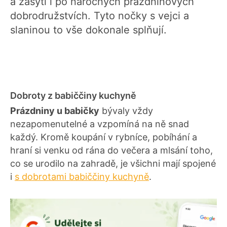
a zasytí i po náročných prázdninových
dobrodružstvích. Tyto nočky s vejci a
slaninou to vše dokonale splňují.
Dobroty z babiččiny kuchyně
Prázdniny u babičky
bývaly vždy
nezapomenutelné a vzpomíná na ně snad
každý. Kromě koupání v rybníce, pobíhání a
hraní si venku od rána do večera a mlsání toho,
co se urodilo na zahradě, je všichni mají spojené
i
s dobrotami babiččiny kuchyně
.