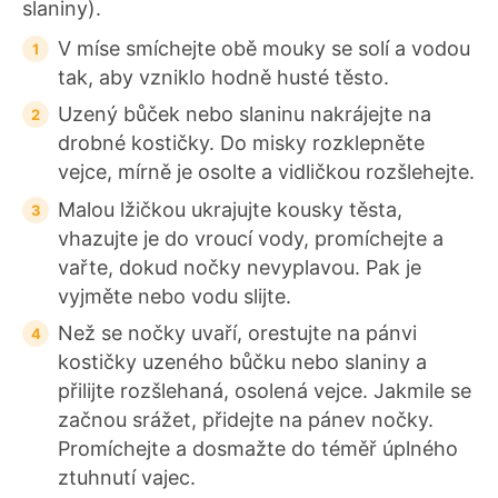
slaniny).
V míse smíchejte obě mouky se solí a vodou
tak, aby vzniklo hodně husté těsto.
Uzený bůček nebo slaninu nakrájejte na
drobné kostičky. Do misky rozklepněte
vejce, mírně je osolte a vidličkou rozšlehejte.
Malou lžičkou ukrajujte kousky těsta,
vhazujte je do vroucí vody, promíchejte a
vařte, dokud nočky nevyplavou. Pak je
vyjměte nebo vodu slijte.
Než se nočky uvaří, orestujte na pánvi
kostičky uzeného bůčku nebo slaniny a
přilijte rozšlehaná, osolená vejce. Jakmile se
začnou srážet, přidejte na pánev nočky.
Promíchejte a dosmažte do téměř úplného
ztuhnutí vajec.