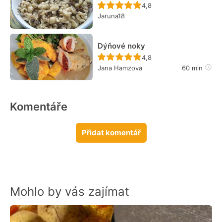
Recept ještě nebyl hodn
4,8
Jaruna18
Dýňové noky
Recept ještě nebyl hodn
4,8
Jana Hamzova
60 min
Komentáře
Přidat komentář
Mohlo by vás zajímat