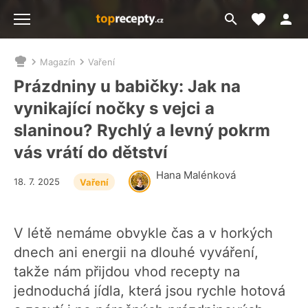
Moje akt
Přejít
Menu
na
vyhledávání
Magazín
Vaření
Nacházíte
se
Prázdniny u babičky: Jak na
zde:
vynikající nočky s vejci a
slaninou? Rychlý a levný pokrm
vás vrátí do dětství
Hana Malénková
18. 7. 2025
Vaření
V létě nemáme obvykle čas a v horkých
dnech ani energii na dlouhé vyváření,
takže nám přijdou vhod recepty na
jednoduchá jídla, která jsou rychle hotová