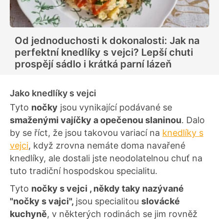
Od jednoduchosti k dokonalosti: Jak na
perfektní knedlíky s vejci? Lepší chuti
prospějí sádlo i krátká parní lázeň
Jako knedlíky s vejci
Tyto
nočky
jsou vynikající podávané se
smaženými vajíčky a opečenou slaninou
. Dalo
by se říct, že jsou takovou variací na
knedlíky s
vejci
, když zrovna nemáte doma navařené
knedlíky, ale dostali jste neodolatelnou chuť na
tuto tradiční hospodskou specialitu.
Tyto
nočky s vejci , někdy taky nazývané
"nočky s vajci",
jsou specialitou
slovácké
kuchyně
, v některých rodinách se jim rovněž