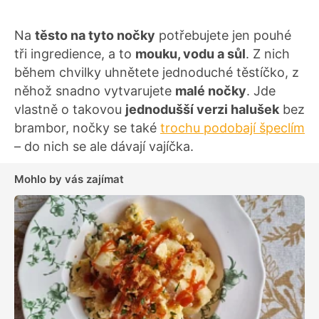
Na
těsto na tyto nočky
potřebujete jen pouhé
tři ingredience, a to
mouku, vodu a sůl
. Z nich
během chvilky uhnětete jednoduché těstíčko, z
něhož snadno vytvarujete
malé nočky
. Jde
vlastně o takovou
jednodušší verzi halušek
bez
brambor, nočky se také
trochu podobají špeclím
– do nich se ale dávají vajíčka.
Mohlo by vás zajímat