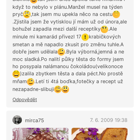
když to nebylo v plánu.Manžel musel na týden
pryč
,tak jsem mu upekla něco na cestu
.Zjistila jsem že vytisklou jí mám už od února,ale
bohužel zapadla mezi další receptíky
.Ale
minule mi kamarád přivezl 17
krabičkových
smetan a mě napadlo zkusit pro změnu tuhle.A
dobře jsem udělala
.Byla výborná,jemná a ne
moc sladká.Po nalití půlky těsta do formy jsem
ho posypala nalámanou čokoládou(velikonoce
)zalila zbytkem těsta a dala péct.No prostě
mňam
.Letí ti 4tá boďka,fotečky a recept už
nezapadne-slibuji
Odpovědět
7. 6. 2009 19:38
mirca75