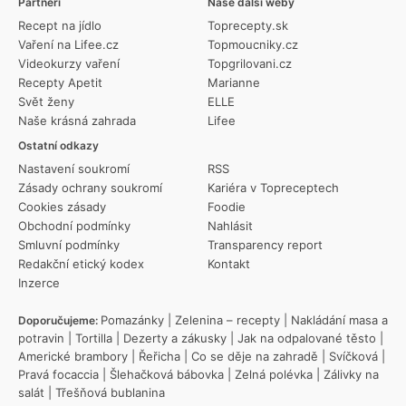
Partneři
Naše další weby
Recept na jídlo
Toprecepty.sk
Vaření na Lifee.cz
Topmoucniky.cz
Videokurzy vaření
Topgrilovani.cz
Recepty Apetit
Marianne
Svět ženy
ELLE
Naše krásná zahrada
Lifee
Ostatní odkazy
Nastavení soukromí
RSS
Zásady ochrany soukromí
Kariéra v Topreceptech
Cookies zásady
Foodie
Obchodní podmínky
Nahlásit
Smluvní podmínky
Transparency report
Redakční etický kodex
Kontakt
Inzerce
Pomazánky
|
Zelenina – recepty
|
Nakládání masa a
Doporučujeme:
potravin
|
Tortilla
|
Dezerty a zákusky
|
Jak na odpalované těsto
|
Americké brambory
|
Řeřicha
|
Co se děje na zahradě
|
Svíčková
|
Pravá focaccia
|
Šlehačková bábovka
|
Zelná polévka
|
Zálivky na
salát
|
Třešňová bublanina