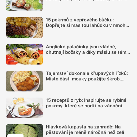
vás nezklamou
15 pokrmů z vepřového bůčku:
Dopřejte si masitou lahůdku v mnoha
podobách
Anglické palačinky jsou vláčné,
chutnají božsky a díky máslu se téměř
nepřipalují, snadný recept zvládne
každý
Tajemství dokonale křupavých řízků:
Místo části mouky použijte škrob.
Důležitý je ale poměr
15 receptů z ryb: Inspirujte se rybími
pokrmy, které se hodí i na vánoční
hostinu
Hlávková kapusta na zahradě: Na
pěstování je méně náročná než zelí