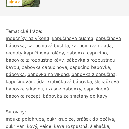
4×
Hodnocení
Tématické fráze:
moučníky na víkend
,
kapučínová buchta
,
capučínová
bábovka
,
capucinová buchta
,
kapucinova rolada
,
recepty kapučínová rolády
,
babovka capucino
,
bábovka z rozpustné kávy
,
bábovka s rozpustnou
kávou
,
babovka capucinova
,
capucino babovka
,
bábovka
,
babovka na vikend
,
bábovka z capučina
,
kapučínovároláda
,
krabičková bábovka
,
šlehačková
bábovka s kávou
,
uzasne babovky
,
capucinová
bábovka recept
,
bábovka ze smetany do kávy
Suroviny:
mouka polohrubá
,
cukr krupice
,
prášek do pečiva
,
cukr vanilkový
,
vejce
,
káva rozpustná
,
šlehačka
,