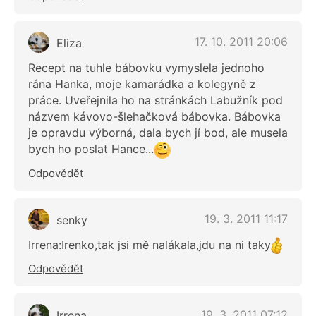
17. 10. 2011 20:06
Eliza
Recept na tuhle bábovku vymyslela jednoho
rána Hanka, moje kamarádka a kolegyně z
práce. Uveřejnila ho na stránkách Labužník pod
názvem kávovo-šlehačková bábovka. Bábovka
je opravdu výborná, dala bych jí bod, ale musela
bych ho poslat Hance...
Odpovědět
19. 3. 2011 11:17
senky
Irrena:Irenko,tak jsi mě nalákala,jdu na ni taky
Odpovědět
19. 3. 2011 07:12
Irrena