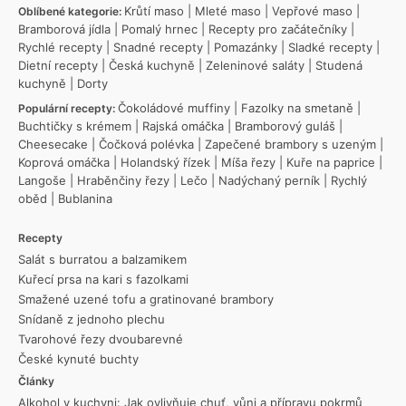
Krůtí maso
|
Mleté maso
|
Vepřové maso
|
Oblíbené kategorie:
Bramborová jídla
|
Pomalý hrnec
|
Recepty pro začátečníky
|
Rychlé recepty
|
Snadné recepty
|
Pomazánky
|
Sladké recepty
|
Dietní recepty
|
Česká kuchyně
|
Zeleninové saláty
|
Studená
kuchyně
|
Dorty
Čokoládové muffiny
|
Fazolky na smetaně
|
Populární recepty:
Buchtičky s krémem
|
Rajská omáčka
|
Bramborový guláš
|
Cheesecake
|
Čočková polévka
|
Zapečené brambory s uzeným
|
Koprová omáčka
|
Holandský řízek
|
Míša řezy
|
Kuře na paprice
|
Langoše
|
Hraběnčiny řezy
|
Lečo
|
Nadýchaný perník
|
Rychlý
oběd
|
Bublanina
Recepty
Salát s burratou a balzamikem
Kuřecí prsa na kari s fazolkami
Smažené uzené tofu a gratinované brambory
Snídaně z jednoho plechu
Tvarohové řezy dvoubarevné
České kynuté buchty
Články
Alkohol v kuchyni: Jak ovlivňuje chuť, vůni a přípravu pokrmů