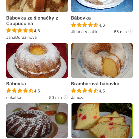
Bábovka ze šlehačky z
Bábovka
Cappuccina
Recept ještě nebyl 
4,6
Recept ještě nebyl hodnocen
4,8
Jitka a Vlastik
65 min
JanaDorazinova
Bábovka
Bramborová bábovka
Recept ještě nebyl hodnocen
Recept ještě nebyl 
4,5
4,5
cekatka
50 min
Jancza