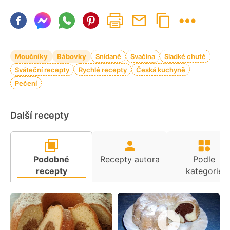
Moučníky
Bábovky
Snídaně
Svačina
Sladké chutě
Sváteční recepty
Rychlé recepty
Česká kuchyně
Pečení
Další recepty
Podobné
Recepty autora
Podle
recepty
kategorie