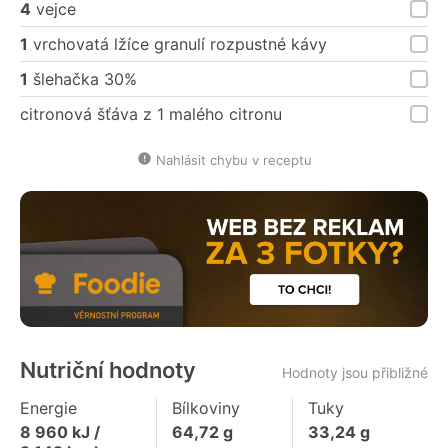
4
vejce
1
vrchovatá lžíce granulí rozpustné kávy
1
šlehačka 30%
citronová šťáva z 1 malého citronu
Nahlásit chybu v receptu
Nutriční hodnoty
Hodnoty jsou přibližné
Energie
Bílkoviny
Tuky
8 960
kJ /
64,72
g
33,24
g