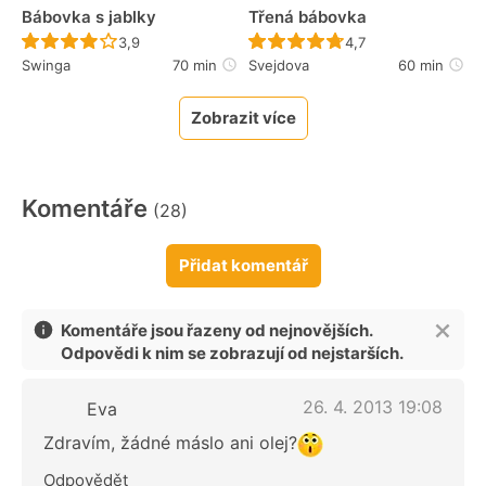
Bábovka s jablky
Třená bábovka
Recept ještě nebyl hodnocen
Recept ještě nebyl 
3,9
4,7
Swinga
70 min
Svejdova
60 min
Zobrazit více
Komentáře
(28)
Přidat komentář
Komentáře jsou řazeny od nejnovějších.
Odpovědi k nim se zobrazují od nejstarších.
26. 4. 2013 19:08
Eva
Zdravím, žádné máslo ani olej?
Odpovědět