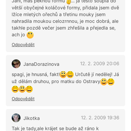
Jani, máš pěknou formu
... já těsto šoupla do
větší obyčejné koláčové formy, přidala jsem dvě
lžíce mletých ořechů a třetinu mouky jsem
nahradila moukou celozrnnou, je moc dobrá, ale
takhle pozdě večer jsem zhřešila a přejedla se,
ach jo
Odpovědět
12. 2. 2009 20:06
JanaDorazinova
spagi, je hnusná, fakt!
Určutě jí nedělej! Já
už dělám druhou, pro matku do Ostravy
Odpovědět
12. 2. 2009 19:36
Jikotka
Tak je tady,ale krájet se bude až ráno k