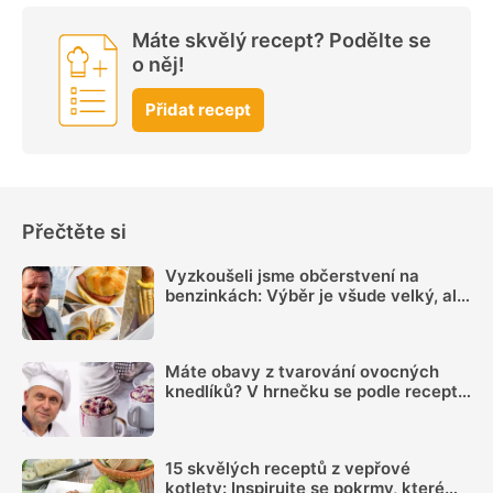
Máte skvělý recept? Podělte se
o něj!
Přidat recept
Přečtěte si
Vyzkoušeli jsme občerstvení na
benzinkách: Výběr je všude velký, ale
sázka na sekanou za 69 Kč se
rozhodně vyplatí
Máte obavy z tvarování ovocných
knedlíků? V hrnečku se podle receptu
knedlíkového mistra vždy povedou
15 skvělých receptů z vepřové
kotlety: Inspirujte se pokrmy, které