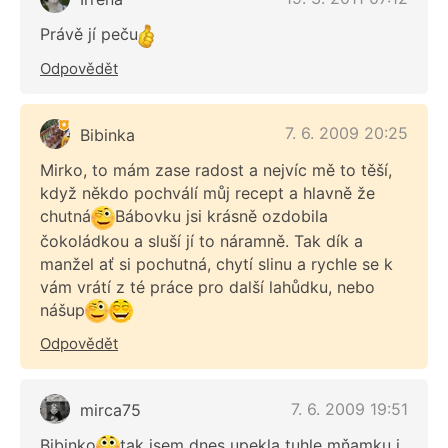
Právě jí peču
Odpovědět
7. 6. 2009 20:25
Bibinka
Mirko, to mám zase radost a nejvíc mě to těší,
když někdo pochválí můj recept a hlavně že
chutná
Bábovku jsi krásně ozdobila
čokoládkou a sluší jí to náramně. Tak dík a
manžel ať si pochutná, chytí slinu a rychle se k
vám vrátí z té práce pro další lahůdku, nebo
nášup
Odpovědět
7. 6. 2009 19:51
mirca75
Bibinko
tak jsem dnes upekla tuhle mňamku i