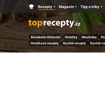
Recepty
Magazín
Tipy a triky
Hlavní
stránka
Akademie Grilování
Omáčky
Moučníky
Po
Hrníčkové recepty
Rychlé recepty
Rychlé v