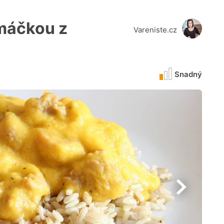
omáčkou z
Vareniste.cz
Snadný