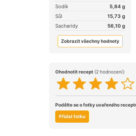
Sodík
5,84
g
Sůl
15,73
g
Sacharidy
56,10
g
Zobrazit všechny hodnoty
Ohodnotit recept
(2 hodnocení)
Podělte se o fotky uvařeného recept
Přidat fotku