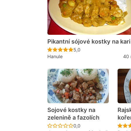
Pikantní sójové kostky na kari
Recept ještě nebyl hodno
5,0
Hanule
40 
Sojové kostky na
Rajs
zelenině a fazolích
koře
Recept ještě nebyl hodno
0,0