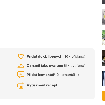
Přidat do oblíbených
(16× přidáno)
Označit jako uvařené
(5× uvařeno)
Přidat komentář
(2 komentáře)
u!
Vytisknout recept