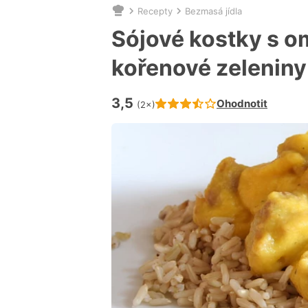
Recepty
Bezmasá jídla
Nacházíte
se
Sójové kostky s 
zde:
kořenové zeleniny
3,5
Hodnocení receptu je
Ohodnotit
(2×)