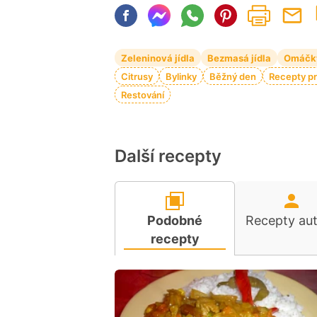
Zeleninová jídla
Bezmasá jídla
Omáčk
Citrusy
Bylinky
Běžný den
Recepty pr
Restování
Další recepty
Podobné
Recepty au
recepty