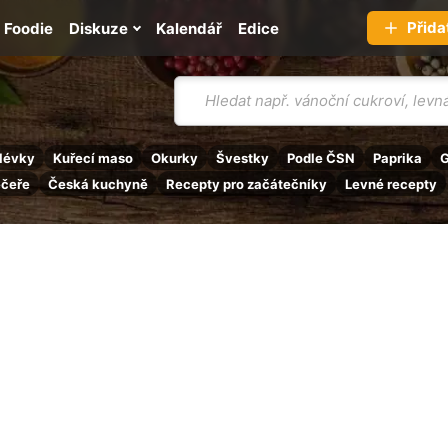
Přida
Foodie
Diskuze
Kalendář
Edice
Vyhledávání
lévky
Kuřecí maso
Okurky
Švestky
Podle ČSN
Paprika
G
ečeře
Česká kuchyně
Recepty pro začátečníky
Levné recepty