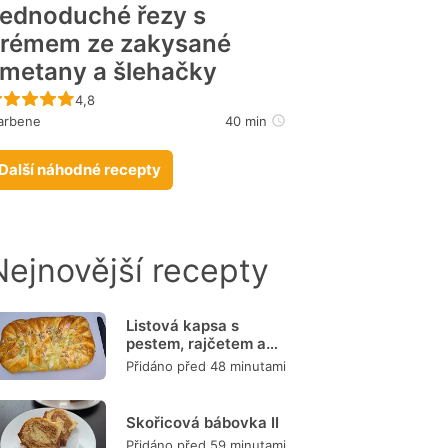
ednoduché řezy s
rémem ze zakysané
metany a šlehačky
Recept ještě nebyl hodnocen
4,8
arbene
40 min
Další náhodné recepty
Nejnovější recepty
Listová kapsa s
pestem, rajčetem a
mozzarellou
Přidáno před 48 minutami
Skořicová bábovka II
Přidáno před 59 minutami