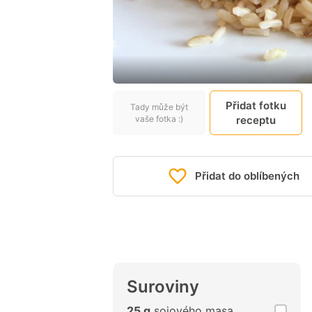
Přidat fotku
Tady může být
vaše fotka :)
receptu
Přidat do oblíbených
Suroviny
25 g
sojového masa