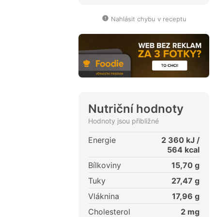
Nahlásit chybu v receptu
Nutriční hodnoty
Hodnoty jsou přibližné
Energie
2 360
kJ /
564
kcal
Bílkoviny
15,70
g
Tuky
27,47
g
Vláknina
17,96
g
Cholesterol
2
mg