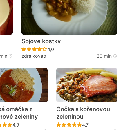
Sojové kostky
cen
Recept ještě nebyl hodnocen
4,0
min
zdralkovap
30 min
ká omáčka z
Čočka s kořenovou
nové zeleniny
zeleninou
cen
Recept ještě nebyl hodnocen
Recept ještě nebyl h
4,9
4,7