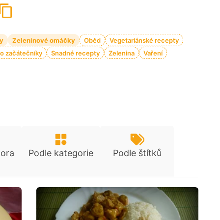
y
Zeleninové omáčky
Oběd
Vegetariánské recepty
o začátečníky
Snadné recepty
Zelenina
Vaření
tora
Podle kategorie
Podle štítků