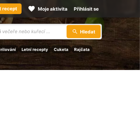
t recept
Moje aktivita
Přihlásit se
Hledat
rilování
Letní recepty
Cuketa
Rajčata