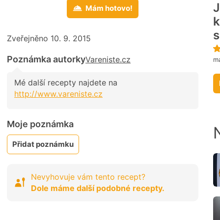
J
Mám hotovo!
k
s
Zveřejněno 10. 9. 2015
Poznámka autorky
Vareniste.cz
m
Mé další recepty najdete na
http://www.vareniste.cz
Moje poznámka
Přidat poznámku
Nevyhovuje vám tento recept?
Dole máme další podobné recepty.