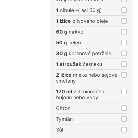
1
cibule –( asi 50 g)
1 lžíce
olivového oleje
60 g
mrkve
50 g
celeru
30 g
kořenové petržele
1 stroužek
česneku
2 lžíce
mléka nebo sojové
smetany
170 ml
zeleninového
bujónu nebo vody
Citron
Tymián
Sůl