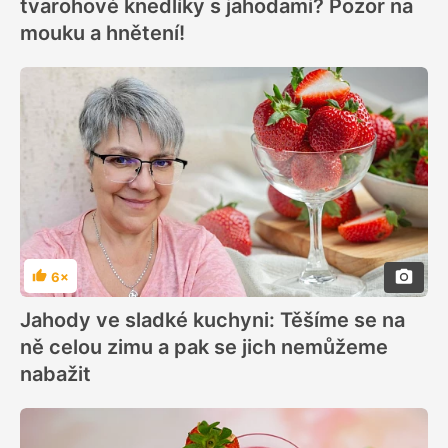
tvarohové knedlíky s jahodami? Pozor na
mouku a hnětení!
6×
Hodnocení
Jahody ve sladké kuchyni: Těšíme se na
ně celou zimu a pak se jich nemůžeme
nabažit