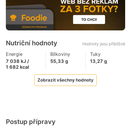
Nutriční hodnoty
Hodnoty jsou přibližné
Energie
Bílkoviny
Tuky
7 038
kJ /
55,33
g
13,27
g
1 682
kcal
Zobrazit všechny hodnoty
Postup přípravy