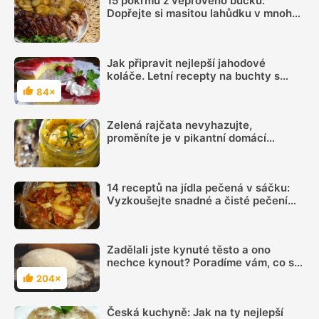
15 pokrmů z vepřového bůčku:
Dopřejte si masitou lahůdku v mnoha
podobách
Jak připravit nejlepší jahodové
koláče. Letní recepty na buchty s
pudinkem, tvarohem nebo jogurtem
84×
Hodnocení
Zelená rajčata nevyhazujte,
proměníte je v pikantní domácí
hořčici. Hotovou ji máte za 20 minut
14 receptů na jídla pečená v sáčku:
Vyzkoušejte snadné a čisté pečení
plné chuti
Zadělali jste kynuté těsto a ono
nechce kynout? Poradíme vám, co s
ním udělat
204×
Hodnocení
Česká kuchyně: Jak na ty nejlepší