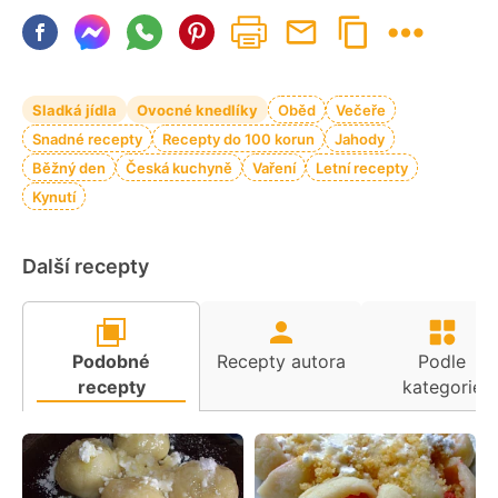
Sladká jídla
Ovocné knedlíky
Oběd
Večeře
Snadné recepty
Recepty do 100 korun
Jahody
Běžný den
Česká kuchyně
Vaření
Letní recepty
Kynutí
Další recepty
Podobné
Recepty autora
Podle
recepty
kategorie