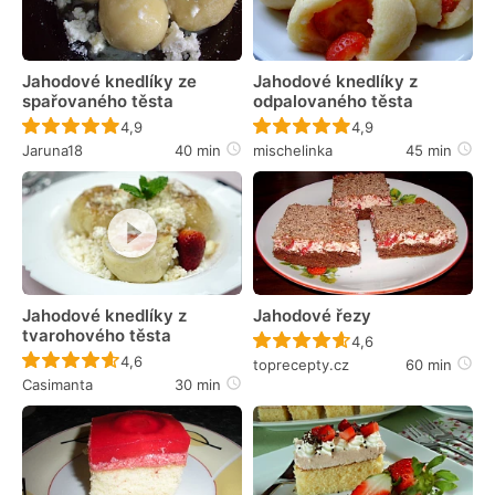
Jahodové knedlíky ze
Jahodové knedlíky z
spařovaného těsta
odpalovaného těsta
Recept ještě nebyl hodnocen
Recept ještě nebyl 
4,9
4,9
Jaruna18
40 min
mischelinka
45 min
Jahodové knedlíky z
Jahodové řezy
tvarohového těsta
Recept ještě nebyl 
4,6
Recept ještě nebyl hodnocen
4,6
toprecepty.cz
60 min
Casimanta
30 min