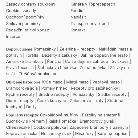
Zásady ochrany soukromí
Kariéra v Topreceptech
Cookies zásady
Foodie
Obchodní podmínky
Nahlásit
Smluvní podmínky
Transparency report
Redakční etický kodex
Kontakt
Inzerce
Pomazánky
|
Zelenina – recepty
|
Nakládání masa a
Doporučujeme:
potravin
|
Tortilla
|
Dezerty a zákusky
|
Jak na odpalované těsto
|
Americké brambory
|
Řeřicha
|
Co se děje na zahradě
|
Svíčková
|
Pravá focaccia
|
Šlehačková bábovka
|
Zelná polévka
|
Zálivky na
salát
|
Třešňová bublanina
Krůtí maso
|
Mleté maso
|
Vepřové maso
|
Oblíbené kategorie:
Bramborová jídla
|
Pomalý hrnec
|
Recepty pro začátečníky
|
Rychlé recepty
|
Snadné recepty
|
Pomazánky
|
Sladké recepty
|
Dietní recepty
|
Česká kuchyně
|
Zeleninové saláty
|
Studená
kuchyně
|
Dorty
Čokoládové muffiny
|
Fazolky na smetaně
|
Populární recepty:
Buchtičky s krémem
|
Rajská omáčka
|
Bramborový guláš
|
Cheesecake
|
Čočková polévka
|
Zapečené brambory s uzeným
|
Koprová omáčka
|
Holandský řízek
|
Míša řezy
|
Kuře na paprice
|