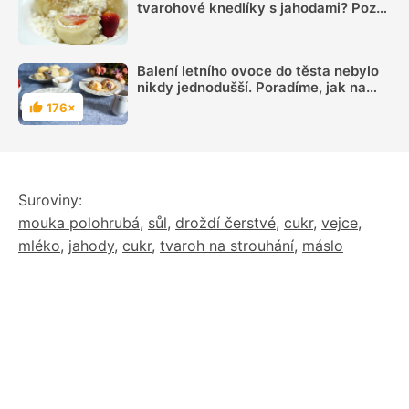
tvarohové knedlíky s jahodami? Pozor
na mouku a hnětení!
Balení letního ovoce do těsta nebylo
nikdy jednodušší. Poradíme, jak na
dokonalé ovocné knedlíky
176×
Hodnocení
Suroviny:
mouka polohrubá
,
sůl
,
droždí čerstvé
,
cukr
,
vejce
,
mléko
,
jahody
,
cukr
,
tvaroh na strouhání
,
máslo