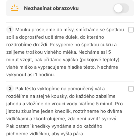
Nezhasínat obrazovku
Mouku prosejeme do mísy, smícháme se špetkou
soli a doprostřed uděláme důlek, do kterého
rozdrobíme droždí. Posypeme ho špetkou cukru a
zalijeme troškou vlahého mléka. Necháme asi 5
minut vzejít, pak přidáme vajíčko (pokojové teploty),
vlahé mléko a vypracujeme hladké těsto. Necháme
vykynout asi 1 hodinu.
Pak těsto vyklopíme na pomoučený vál a
rozdělíme na stejné kousky, do každého zabalíme
jahodu a vložíme do vroucí vody. Vaříme 5 minut. Pro
jistotu zkusíme jeden knedlík, roztrhneme ho dvěma
vidličkami a zkontrolujeme, zda není uvnitř syrový.
Pak ostatní knedlíky vyndáme a do každého
píchneme vidličkou, aby vyšla pára.