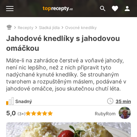
Moje akt
Přejít
Menu
na
vyhledávání
Recepty
Sladká jídla
Ovocné knedlíky
Nacházíte
se
Jahodové knedlíky s jahodovou
zde:
omáčkou
Máte-li na zahrádce čerstvé a voňavé jahody,
není nic lepšího, než z nich připravit tyto
nadýchané kynuté knedlíky. Se strouhaným
tvarohem a rozpuštěným máslem, podávané v
jahodové omáčce, jsou skutečnou chutí léta.
Doba
Snadný
35 min
přípravy
5,0
Hodnocení receptu je
RubyRom
(3×)