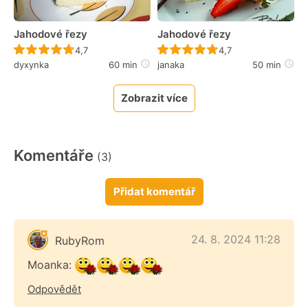
Jahodové řezy
Jahodové řezy
Recept ještě nebyl hodnocen
Recept ještě nebyl 
4,7
4,7
dyxynka
60 min
janaka
50 min
Zobrazit více
Komentáře
(3)
Přidat komentář
24. 8. 2024 11:28
RubyRom
Moanka:
Odpovědět