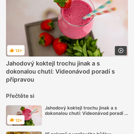
12×
Hodnocení
Jahodový koktejl trochu jinak a s
dokonalou chutí: Videonávod poradí s
přípravou
Přečtěte si
Jahodový koktejl trochu jinak a s
dokonalou chutí: Videonávod poradí s
přípravou
12×
Hodnocení