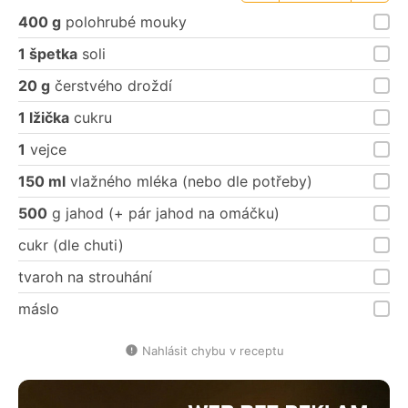
porce
porce
400 g
polohrubé mouky
1 špetka
soli
20 g
čerstvého droždí
1 lžička
cukru
1
vejce
150 ml
vlažného mléka (nebo dle potřeby)
500
g jahod (+ pár jahod na omáčku)
cukr (dle chuti)
tvaroh na strouhání
máslo
Nahlásit chybu v receptu