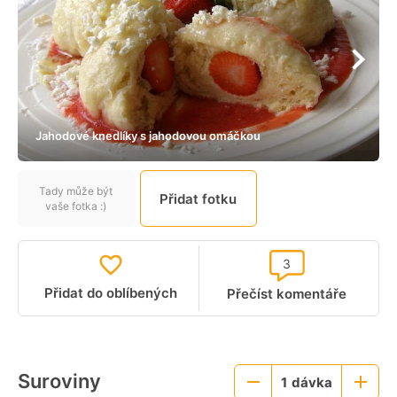
Jahodové knedlíky s jahodovou omáčkou
Tady může být
Přidat fotku
vaše fotka :)
3
Přidat do oblíbených
Přečíst komentáře
Suroviny
1
dávka
Menší
Větší