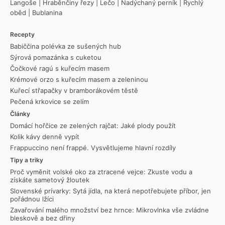
Langoše
|
Hraběnčiny řezy
|
Lečo
|
Nadýchaný perník
|
Rychlý
oběd
|
Bublanina
Recepty
Babiččina polévka ze sušených hub
Sýrová pomazánka s cuketou
Čočkové ragú s kuřecím masem
Krémové orzo s kuřecím masem a zeleninou
Kuřecí střapačky v bramborákovém těstě
Pečená krkovice se zelím
Články
Domácí hořčice ze zelených rajčat: Jaké plody použít
Kolik kávy denně vypít
Frappuccino není frappé. Vysvětlujeme hlavní rozdíly
Tipy a triky
Proč vyměnit volské oko za ztracené vejce: Zkuste vodu a
získáte sametový žloutek
Slovenské prívarky: Sytá jídla, na která nepotřebujete příbor, jen
pořádnou lžíci
Zavařování malého množství bez hrnce: Mikrovlnka vše zvládne
bleskově a bez dřiny