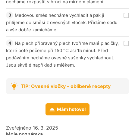
necháme rozpustit v hrnci na mírném plameni.
Medovou směs necháme vychladit a pak ji
přilijeme do směsi z ovesných vloček. Přidáme sodu
a vše dobře zamícháme.
Na plech připravený plech tvoříme malé placičky,
které poté pečeme při 150 °C asi 15 minut. Před
podáváním necháme ovesné sušenky vychladnout.
Jsou skvělé například s mlékem.
TIP: Ovesné vločky - oblíbené recepty
Mám hotovo!
Zveřejněno 16. 3. 2025
Moje poznámka