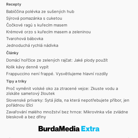
Recepty
Babiččina polévka ze sušených hub
Sýrová pomazánka s cuketou
Čočkové ragú s kuřecím masem
Krémové orzo s kuřecím masem a zeleninou
Tvarohová bábovka
Jednoduchá rychlá nádivka
Články
Domácí hořčice ze zelených rajčat: Jaké plody použít
Kolik kávy denně vypít
Frappuccino není frappé. Vysvětlujeme hlavní rozdíly
Tipy a triky
Proč vyměnit volské oko za ztracené vejce: Zkuste vodu a
získáte sametový žloutek
Slovenské prívarky: Sytá jídla, na která nepotřebujete příbor, jen
pořádnou lžíci
Zavařování malého množství bez hrnce: Mikrovlnka vše zvládne
bleskově a bez dřiny