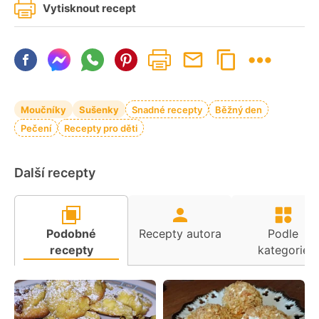
Vytisknout recept
Moučníky
Sušenky
Snadné recepty
Běžný den
Pečení
Recepty pro děti
Další recepty
Podobné
Recepty autora
Podle
recepty
kategorie