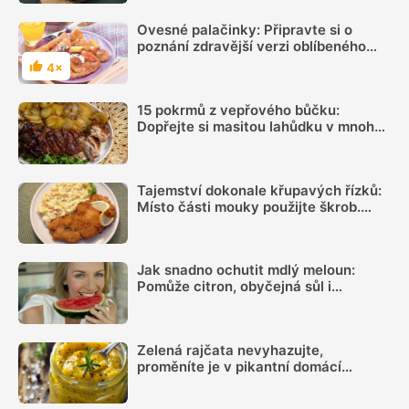
Ovesné palačinky: Připravte si o
poznání zdravější verzi oblíbeného
moučníku
4×
Hodnocení
15 pokrmů z vepřového bůčku:
Dopřejte si masitou lahůdku v mnoha
podobách
Tajemství dokonale křupavých řízků:
Místo části mouky použijte škrob.
Důležitý je ale poměr
Jak snadno ochutit mdlý meloun:
Pomůže citron, obyčejná sůl i
kombinace několika dalších surovin
Zelená rajčata nevyhazujte,
proměníte je v pikantní domácí
hořčici. Hotovou ji máte za 20 minut