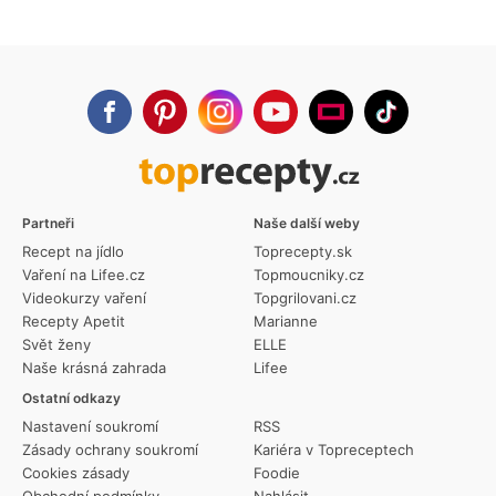
Partneři
Naše další weby
Recept na jídlo
Toprecepty.sk
Vaření na Lifee.cz
Topmoucniky.cz
Videokurzy vaření
Topgrilovani.cz
Recepty Apetit
Marianne
Svět ženy
ELLE
Naše krásná zahrada
Lifee
Ostatní odkazy
Nastavení soukromí
RSS
Zásady ochrany soukromí
Kariéra v Topreceptech
Cookies zásady
Foodie
Obchodní podmínky
Nahlásit