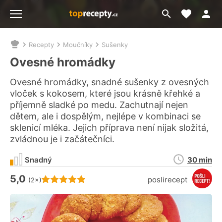
Moje akt
Přejít
Menu
na
vyhledávání
Recepty
Moučníky
Sušenky
Nacházíte
se
Ovesné hromádky
zde:
Ovesné hromádky, snadné sušenky z ovesných
vloček s kokosem, které jsou krásně křehké a
příjemně sladké po medu. Zachutnají nejen
dětem, ale i dospělým, nejlépe v kombinaci se
sklenicí mléka. Jejich příprava není nijak složitá,
zvládnou je i začátečníci.
Doba
Snadný
30 min
přípravy
5,0
Hodnocení receptu je
poslirecept
(2×)