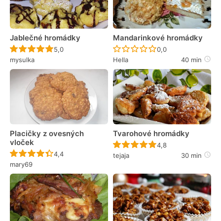
Jablečné hromádky
Mandarinkové hromádky
Recept ještě nebyl hodnocen
Recept ještě nebyl 
5,0
0,0
mysulka
Hella
40 min
Placičky z ovesných
Tvarohové hromádky
vloček
Recept ještě nebyl 
4,8
Recept ještě nebyl hodnocen
4,4
tejaja
30 min
mary69