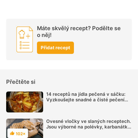
Máte skvělý recept? Podělte se
o něj!
Přidat recept
Přečtěte si
14 receptů na jídla pečená v sáčku:
Vyzkoušejte snadné a čisté pečení
plné chuti
Ovesné vločky ve slaných receptech.
Jsou výborné na polévky, karbanátky,
pomazánky i pečivo
102×
Hodnocení