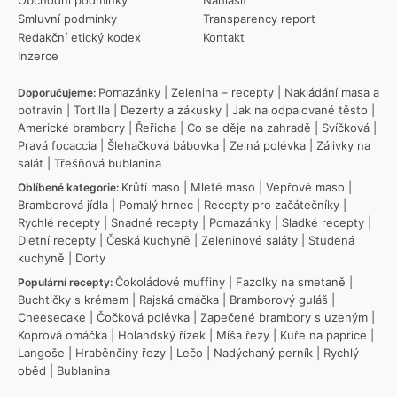
Smluvní podmínky
Transparency report
Redakční etický kodex
Kontakt
Inzerce
Pomazánky
|
Zelenina – recepty
|
Nakládání masa a
Doporučujeme:
potravin
|
Tortilla
|
Dezerty a zákusky
|
Jak na odpalované těsto
|
Americké brambory
|
Řeřicha
|
Co se děje na zahradě
|
Svíčková
|
Pravá focaccia
|
Šlehačková bábovka
|
Zelná polévka
|
Zálivky na
salát
|
Třešňová bublanina
Krůtí maso
|
Mleté maso
|
Vepřové maso
|
Oblíbené kategorie:
Bramborová jídla
|
Pomalý hrnec
|
Recepty pro začátečníky
|
Rychlé recepty
|
Snadné recepty
|
Pomazánky
|
Sladké recepty
|
Dietní recepty
|
Česká kuchyně
|
Zeleninové saláty
|
Studená
kuchyně
|
Dorty
Čokoládové muffiny
|
Fazolky na smetaně
|
Populární recepty:
Buchtičky s krémem
|
Rajská omáčka
|
Bramborový guláš
|
Cheesecake
|
Čočková polévka
|
Zapečené brambory s uzeným
|
Koprová omáčka
|
Holandský řízek
|
Míša řezy
|
Kuře na paprice
|
Langoše
|
Hraběnčiny řezy
|
Lečo
|
Nadýchaný perník
|
Rychlý
oběd
|
Bublanina