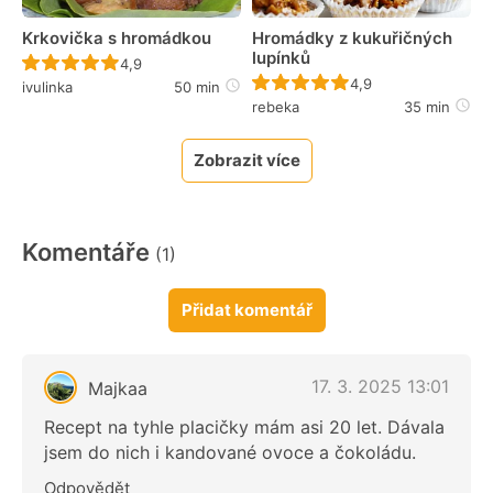
Krkovička s hromádkou
Hromádky z kukuřičných
lupínků
Recept ještě nebyl hodnocen
4,9
Recept ještě nebyl 
4,9
ivulinka
50 min
rebeka
35 min
Zobrazit více
Komentáře
(1)
Přidat komentář
17. 3. 2025 13:01
Majkaa
Recept na tyhle placičky mám asi 20 let. Dávala
jsem do nich i kandované ovoce a čokoládu.
Odpovědět