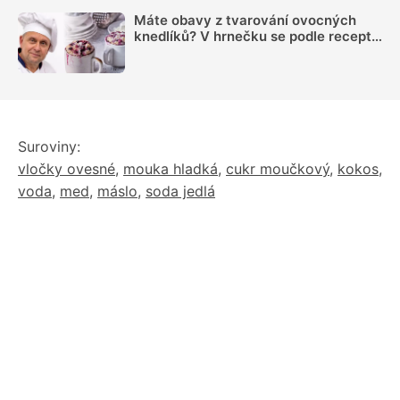
Máte obavy z tvarování ovocných
knedlíků? V hrnečku se podle receptu
knedlíkového mistra vždy povedou
Suroviny:
vločky ovesné
,
mouka hladká
,
cukr moučkový
,
kokos
,
voda
,
med
,
máslo
,
soda jedlá