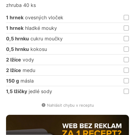
porce
porce
zhruba 40 ks
1 hrnek
ovesných vloček
1 hrnek
hladké mouky
0,5 hrnku
cukru moučky
0,5 hrnku
kokosu
2 lžíce
vody
2 lžíce
medu
150 g
másla
1,5 lžičky
jedlé sody
Nahlásit chybu v receptu