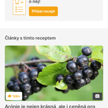
o něj!
Přidat recept
Články s tímto receptem
136×
Hodnocení
Arónie je nejen krásná, ale i ceněná pro