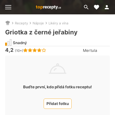
Moje akt
Přejít
Menu
na
vyhledávání
Recepty
Nápoje
Likéry a vína
Nacházíte
se
Griotka z černé jeřabiny
zde:
Snadný
4,2
Hodnocení receptu je
Mertula
(10×)
Buďte první, kdo přidá fotku receptu!
Přidat fotku