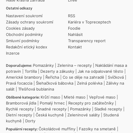
Ostatní odkazy
Nastavení soukromí
RSS
Zásady ochrany soukromí
Kariéra v Topreceptech
Cookies zásady
Foodie
Obchodní podmínky
Nahlásit
Smluvní podmínky
Transparency report
Redakční etický kodex
Kontakt
Inzerce
Pomazánky
|
Zelenina – recepty
|
Nakládání masa a
Doporučujeme:
potravin
|
Tortilla
|
Dezerty a zákusky
|
Jak na odpalované těsto
|
Americké brambory
|
Řeřicha
|
Co se děje na zahradě
|
Svíčková
|
Pravá focaccia
|
Šlehačková bábovka
|
Zelná polévka
|
Zálivky na
salát
|
Třešňová bublanina
Krůtí maso
|
Mleté maso
|
Vepřové maso
|
Oblíbené kategorie:
Bramborová jídla
|
Pomalý hrnec
|
Recepty pro začátečníky
|
Rychlé recepty
|
Snadné recepty
|
Pomazánky
|
Sladké recepty
|
Dietní recepty
|
Česká kuchyně
|
Zeleninové saláty
|
Studená
kuchyně
|
Dorty
Čokoládové muffiny
|
Fazolky na smetaně
|
Populární recepty: