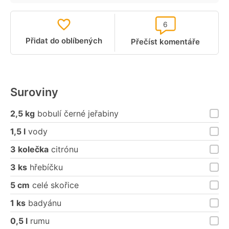
6
Přidat do oblíbených
Přečíst komentáře
Suroviny
2,5 kg
bobulí černé jeřabiny
1,5 l
vody
3 kolečka
citrónu
3 ks
hřebíčku
5 cm
celé skořice
1 ks
badyánu
0,5 l
rumu