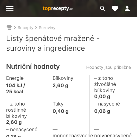
Moje akt
Přejít
Menu
na
vyhledávání
Recepty
Suroviny
Nacházíte
se
Listy špenátové mražené -
zde:
suroviny a ingredience
Nutriční hodnoty
Hodnoty jsou přibližné
Energie
Bílkoviny
– z toho
živočišné
104
kJ /
2,60
g
bílkoviny
25
kcal
0,00
g
– z toho
Tuky
– nasycené
rostlinné
0,40
g
0,06
g
bílkoviny
2,60
g
– nenasycené
––
––
mononenasycené
polynenasycené
0,18
g