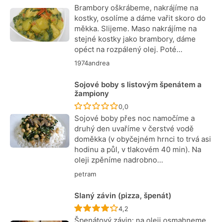
Brambory oškrábeme, nakrájíme na
kostky, osolíme a dáme vařit skoro do
měkka. Slijeme. Maso nakrájíme na
stejné kostky jako brambory, dáme
opéct na rozpálený olej. Poté…
1974andrea
Sojové boby s listovým špenátem a
žampiony
Recept ještě nebyl hodnocen
0,0
Sojové boby přes noc namočíme a
druhý den uvaříme v čerstvé vodě
doměkka (v obyčejném hrnci to trvá asi
hodinu a půl, v tlakovém 40 min). Na
oleji zpěníme nadrobno…
petram
Slaný závin (pizza, špenát)
Recept ještě nebyl hodnocen
4,2
Špenátový závin: na oleji osmahneme