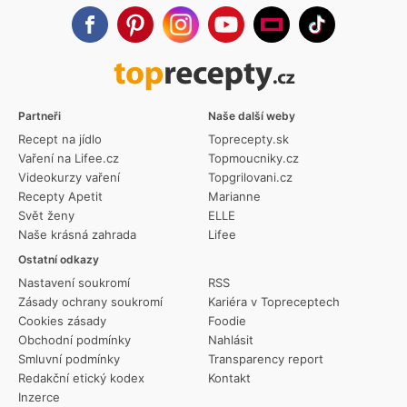
Partneři
Naše další weby
Recept na jídlo
Toprecepty.sk
Vaření na Lifee.cz
Topmoucniky.cz
Videokurzy vaření
Topgrilovani.cz
Recepty Apetit
Marianne
Svět ženy
ELLE
Naše krásná zahrada
Lifee
Ostatní odkazy
Nastavení soukromí
RSS
Zásady ochrany soukromí
Kariéra v Topreceptech
Cookies zásady
Foodie
Obchodní podmínky
Nahlásit
Smluvní podmínky
Transparency report
Redakční etický kodex
Kontakt
Inzerce