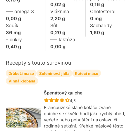
0,02
g
0,16
g
––– omega 3
Vláknina
Cholesterol
0,00
g
2,20
g
0
mg
Sodík
Sůl
Sacharidy
36
mg
0,20
g
1,60
g
– cukry
––– laktóza
0,40
g
0,00
g
Recepty s touto surovinou
Drůbeží maso
Zeleninová jídla
Kuřecí maso
Vinná klobása
Špenátový quiche
Recept ještě nebyl hodnocen
4,5
Francouzské slané koláče zvané
quiche se skvěle hodí jako rychlý oběd,
večeře nebo pohoštění na oslavu či
rodinné setkání. Křehké máslové těsto