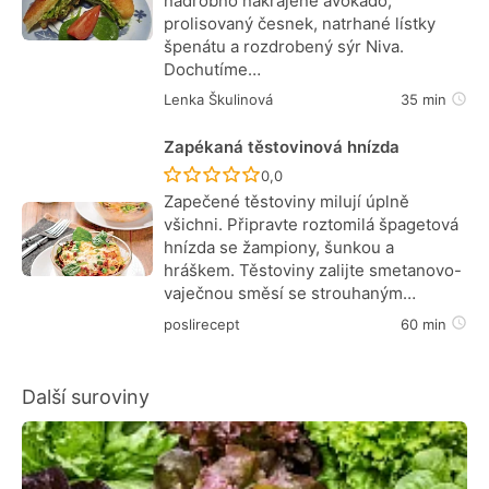
nadrobno nakrájené avokádo,
prolisovaný česnek, natrhané lístky
špenátu a rozdrobený sýr Niva.
Dochutíme…
Lenka Škulinová
35 min
Zapékaná těstovinová hnízda
Recept ještě nebyl hodnocen
0,0
Zapečené těstoviny milují úplně
všichni. Připravte roztomilá špagetová
hnízda se žampiony, šunkou a
hráškem. Těstoviny zalijte smetanovo-
vaječnou směsí se strouhaným…
poslirecept
60 min
Další suroviny