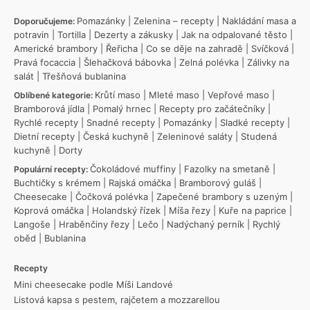
Pomazánky
|
Zelenina – recepty
|
Nakládání masa a
Doporučujeme:
potravin
|
Tortilla
|
Dezerty a zákusky
|
Jak na odpalované těsto
|
Americké brambory
|
Řeřicha
|
Co se děje na zahradě
|
Svíčková
|
Pravá focaccia
|
Šlehačková bábovka
|
Zelná polévka
|
Zálivky na
salát
|
Třešňová bublanina
Krůtí maso
|
Mleté maso
|
Vepřové maso
|
Oblíbené kategorie:
Bramborová jídla
|
Pomalý hrnec
|
Recepty pro začátečníky
|
Rychlé recepty
|
Snadné recepty
|
Pomazánky
|
Sladké recepty
|
Dietní recepty
|
Česká kuchyně
|
Zeleninové saláty
|
Studená
kuchyně
|
Dorty
Čokoládové muffiny
|
Fazolky na smetaně
|
Populární recepty:
Buchtičky s krémem
|
Rajská omáčka
|
Bramborový guláš
|
Cheesecake
|
Čočková polévka
|
Zapečené brambory s uzeným
|
Koprová omáčka
|
Holandský řízek
|
Míša řezy
|
Kuře na paprice
|
Langoše
|
Hraběnčiny řezy
|
Lečo
|
Nadýchaný perník
|
Rychlý
oběd
|
Bublanina
Recepty
Mini cheesecake podle Míši Landové
Listová kapsa s pestem, rajčetem a mozzarellou