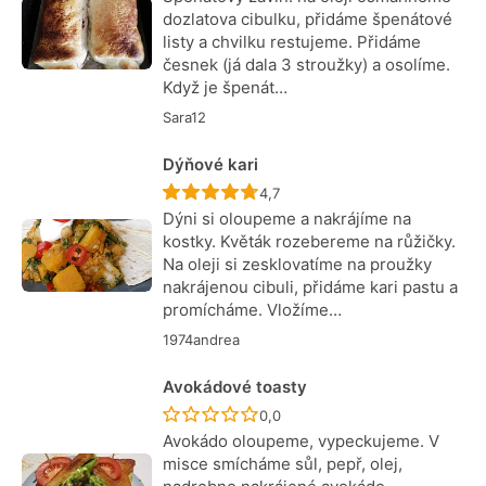
dozlatova cibulku, přidáme špenátové
listy a chvilku restujeme. Přidáme
česnek (já dala 3 stroužky) a osolíme.
Když je špenát…
Sara12
Dýňové kari
Recept ještě nebyl hodnocen
4,7
Dýni si oloupeme a nakrájíme na
kostky. Květák rozebereme na růžičky.
Na oleji si zesklovatíme na proužky
nakrájenou cibuli, přidáme kari pastu a
promícháme. Vložíme…
1974andrea
Avokádové toasty
Recept ještě nebyl hodnocen
0,0
Avokádo oloupeme, vypeckujeme. V
misce smícháme sůl, pepř, olej,