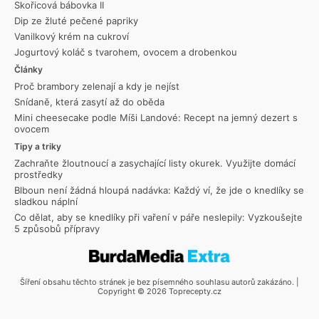
Skořicová bábovka II
Dip ze žluté pečené papriky
Vanilkový krém na cukroví
Jogurtový koláč s tvarohem, ovocem a drobenkou
Články
Proč brambory zelenají a kdy je nejíst
Snídaně, která zasytí až do oběda
Mini cheesecake podle Míši Landové: Recept na jemný dezert s
ovocem
Tipy a triky
Zachraňte žloutnoucí a zasychající listy okurek. Využijte domácí
prostředky
Blboun není žádná hloupá nadávka: Každý ví, že jde o knedlíky se
sladkou náplní
Co dělat, aby se knedlíky při vaření v páře neslepily: Vyzkoušejte
5 způsobů přípravy
Šíření obsahu těchto stránek je bez písemného souhlasu autorů zakázáno. |
Copyright © 2026 Toprecepty.cz