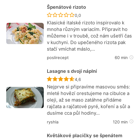
Špenátové rizoto
Recept ještě nebyl hodnocen
0,0
Klasické italské rizoto inspirovalo k
mnoha různým variacím. Připravit ho
můžeme i v troubě, což nám ušetří čas
v kuchyni. Do upečeného rizota pak
stačí vmíchat máslo,…
poslirecept
60 min
Lasagne s dvojí náplní
Recept ještě nebyl hodnocen
4,6
Nejprve si připravíme masovou směs:
mleté hovězí orestujeme na cibulce a
oleji, až se maso zatáhne přidáme
rajčata a rajčatové pyré, koření a sůl a
dusíme cca půl hodiny…
ryshla
120 min
Květákové placičky se špenátem