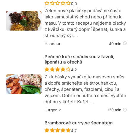
Recept ještě nebyl hodnocen
0,0
Zeleninové placičky podáváme často
jako samostatný chod nebo přílohu k
masu. V tomto receptu najdeme placky
z květáku, který doplní špenát, šunka a
strouhaný sýr.…
Handour
40 min
Pečené kuře s nádivkou z fazolí,
špenátu a ořechů
Recept ještě nebyl hodnocen
4,2
Z klobásky vymačkejte masovou směs
a dobře smíchejte se strouhankou,
ořechy, špenátem, fazolemi, cibulí a
vejcem. Dobře ochuťte a směsí vyplňte
dutinu v kuřeti. Kuřeti…
Jurgen.k
120 min
Bramborové curry se špenátem
Recept ještě nebyl hodnocen
4,7