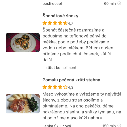
poslirecept
60 min
Špenátové šneky
Recept ještě nebyl hodnocen
4,7
Špenát částečně rozmrazíme a
podusíme na teflonové pánvi do
měkka, podle potřeby podléváme
vodou nebo mlékem. Během dušení
přidáme podle chuti česnek, sůl či
další…
Institut kompliment
Pomalu pečená krůtí stehna
Recept ještě nebyl hodnocen
4,3
Maso vykostíme a vyřežeme ty největší
šlachy, z obou stran osolíme a
okmínujeme. Na dno pekáčku dáme
nakrájenou slaninu a snítky tymiánu, na
ni položíme maso kůží nahoru…
Lenka Škulinová
150 min