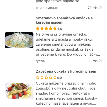
plné špenátové náplně se…
chute-sveta.cz
70 min
Smetanovo špenátová omáčka s
kuřecím masem
Recept ještě nebyl hodnocen
4,8
Nejprve si připravíme omáčku:
uděláme si z másla a mouky jíšku,
zalejeme smetanovou a mlékem,
osolíme, přidáme muškát. oříšek a
přivedeme k varu. Do vroucí omáčky…
ryshla
60 min
Zapečená cuketa s kuřecím prsem
Recept ještě nebyl hodnocen
0,0
Cuketu můžeme připravit na mnoho
způsobů a díky neutrální chuti ji jde
snadno kombinovat. Tentokrát ji
smícháme s vaječnou směsí, kousky
kuřecího masa, špenátem a nivou.…