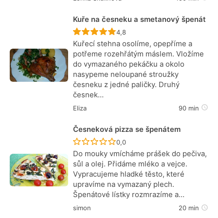
Kuře na česneku a smetanový špenát
Recept ještě nebyl hodnocen
4,8
Kuřecí stehna osolíme, opepříme a
potřeme rozehřátým máslem. Vložíme
do vymazaného pekáčku a okolo
nasypeme neloupané stroužky
česneku z jedné paličky. Druhý
česnek…
Eliza
90 min
Česneková pizza se špenátem
Recept ještě nebyl hodnocen
0,0
Do mouky vmícháme prášek do pečiva,
sůl a olej. Přidáme mléko a vejce.
Vypracujeme hladké těsto, které
upravíme na vymazaný plech.
Špenátové lístky rozmrazíme a…
simon
20 min