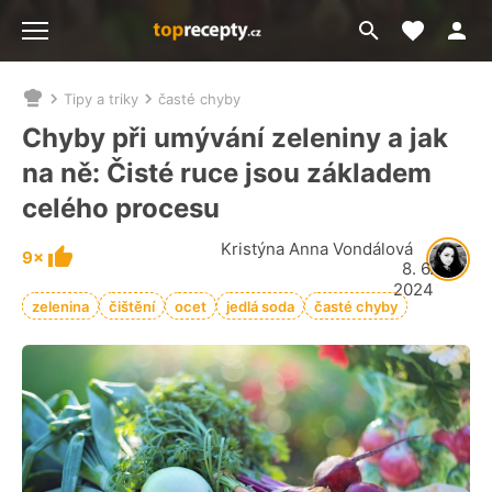
Moje akt
Přejít
Menu
na
vyhledávání
Tipy a triky
časté chyby
Nacházíte
se
Chyby při umývání zeleniny a jak
zde:
na ně: Čisté ruce jsou základem
celého procesu
Kristýna Anna Vondálová
9×
8. 6.
2024
zelenina
čištění
ocet
jedlá soda
časté chyby