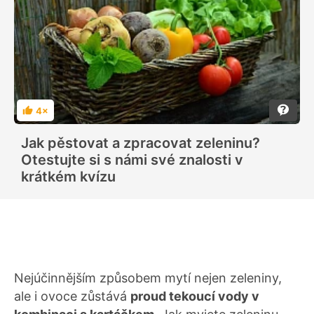
4×
H
o
d
Jak pěstovat a zpracovat zeleninu?
n
o
Otestujte si s námi své znalosti v
c
e
krátkém kvízu
n
í
Nejúčinnějším způsobem mytí nejen zeleniny,
ale i ovoce zůstává
proud tekoucí vody v