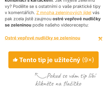
kombinaci s kartáčkem
. Jak myjete zeleninu
vy? Podělte se s ostatními o vaše praktické tipy
v komentářích.
Z mnoha zeleninových jídel
vás
pak zcela jistě zaujmou
ostré vepřové nudličky
se zeleninou
podle našeho videoreceptu:
Ostré vepřové nudličky se zeleninou
Tento tip je užitečný
(9×)