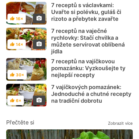
7 receptů s václavkami:
Uvařte si polévku, guláš či
rizoto a přebytek zavařte
16×
Hodnocení
7 receptů na vaječné
rychlovky: Stačí chvilka a
můžete servírovat oblíbená
14×
Hodnocení
jídla
7 receptů na vajíčkovou
pomazánku: Vyzkoušejte ty
nejlepší recepty
30×
Hodnocení
7 vajíčkových pomazánek:
Jednoduché a chutné recepty
na tradiční dobrotu
6×
Hodnocení
Přečtěte si
Zobrazit více