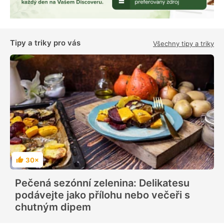
Tipy a triky pro vás
Všechny tipy a triky
30×
H
o
d
Pečená sezónní zelenina: Delikatesu
n
o
podávejte jako přílohu nebo večeři s
c
e
chutným dipem
n
í