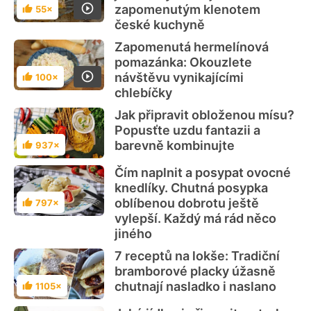
zapomenutým klenotem
55×
Hodnocení
české kuchyně
Zapomenutá hermelínová
pomazánka: Okouzlete
návštěvu vynikajícími
100×
Hodnocení
chlebíčky
Jak připravit obloženou mísu?
Popusťte uzdu fantazii a
barevně kombinujte
937×
Hodnocení
Čím naplnit a posypat ovocné
knedlíky. Chutná posypka
oblíbenou dobrotu ještě
797×
Hodnocení
vylepší. Každý má rád něco
jiného
7 receptů na lokše: Tradiční
bramborové placky úžasně
chutnají nasladko i naslano
1105×
Hodnocení