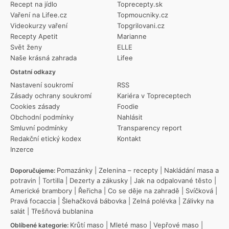
Recept na jídlo
Toprecepty.sk
Vaření na Lifee.cz
Topmoucniky.cz
Videokurzy vaření
Topgrilovani.cz
Recepty Apetit
Marianne
Svět ženy
ELLE
Naše krásná zahrada
Lifee
Ostatní odkazy
Nastavení soukromí
RSS
Zásady ochrany soukromí
Kariéra v Topreceptech
Cookies zásady
Foodie
Obchodní podmínky
Nahlásit
Smluvní podmínky
Transparency report
Redakční etický kodex
Kontakt
Inzerce
Pomazánky
|
Zelenina – recepty
|
Nakládání masa a
Doporučujeme:
potravin
|
Tortilla
|
Dezerty a zákusky
|
Jak na odpalované těsto
|
Americké brambory
|
Řeřicha
|
Co se děje na zahradě
|
Svíčková
|
Pravá focaccia
|
Šlehačková bábovka
|
Zelná polévka
|
Zálivky na
salát
|
Třešňová bublanina
Krůtí maso
|
Mleté maso
|
Vepřové maso
|
Oblíbené kategorie: