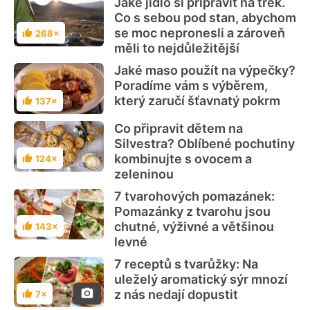
Jaké jídlo si připravit na trek.
Co s sebou pod stan, abychom
se moc nepronesli a zároveň
268×
Hodnocení
měli to nejdůležitější
Jaké maso použít na výpečky?
Poradíme vám s výběrem,
který zaručí šťavnatý pokrm
137×
Hodnocení
Co připravit dětem na
Silvestra? Oblíbené pochutiny
kombinujte s ovocem a
124×
Hodnocení
zeleninou
7 tvarohových pomazánek:
Pomazánky z tvarohu jsou
chutné, výživné a většinou
143×
Hodnocení
levné
7 receptů s tvarůžky: Na
uleželý aromatický sýr mnozí
z nás nedají dopustit
7×
Hodnocení