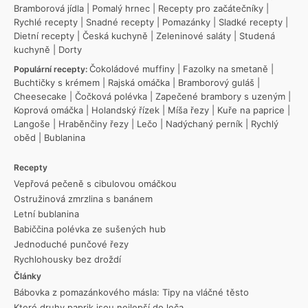
Bramborová jídla
|
Pomalý hrnec
|
Recepty pro začátečníky
|
Rychlé recepty
|
Snadné recepty
|
Pomazánky
|
Sladké recepty
|
Dietní recepty
|
Česká kuchyně
|
Zeleninové saláty
|
Studená
kuchyně
|
Dorty
Čokoládové muffiny
|
Fazolky na smetaně
|
Populární recepty:
Buchtičky s krémem
|
Rajská omáčka
|
Bramborový guláš
|
Cheesecake
|
Čočková polévka
|
Zapečené brambory s uzeným
|
Koprová omáčka
|
Holandský řízek
|
Míša řezy
|
Kuře na paprice
|
Langoše
|
Hraběnčiny řezy
|
Lečo
|
Nadýchaný perník
|
Rychlý
oběd
|
Bublanina
Recepty
Vepřová pečeně s cibulovou omáčkou
Ostružinová zmrzlina s banánem
Letní bublanina
Babiččina polévka ze sušených hub
Jednoduché punčové řezy
Rychlohousky bez droždí
Články
Bábovka z pomazánkového másla: Tipy na vláčné těsto
Které druhy paprik jsou nejlepší do leča