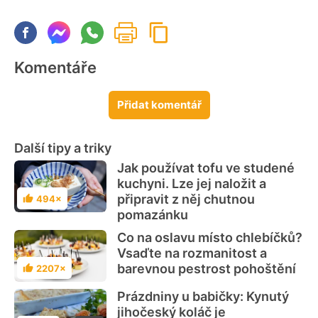
Komentáře
Přidat komentář
Další tipy a triky
Jak používat tofu ve studené
kuchyni. Lze jej naložit a
připravit z něj chutnou
494×
Hodnocení
pomazánku
Co na oslavu místo chlebíčků?
Vsaďte na rozmanitost a
barevnou pestrost pohoštění
2207×
Hodnocení
Prázdniny u babičky: Kynutý
jihočeský koláč je