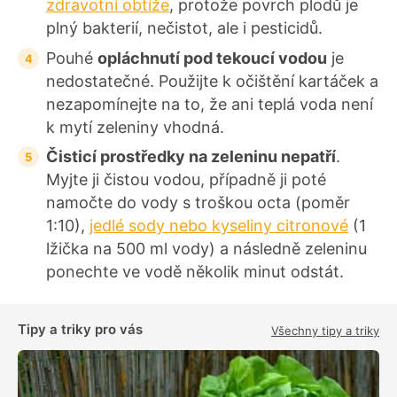
zdravotní obtíže
, protože povrch plodů je
plný bakterií, nečistot, ale i pesticidů.
Pouhé
opláchnutí pod tekoucí vodou
je
nedostatečné. Použijte k očištění kartáček a
nezapomínejte na to, že ani teplá voda není
k mytí zeleniny vhodná.
Čisticí prostředky na zeleninu nepatří
.
Myjte ji čistou vodou, případně ji poté
namočte do vody s troškou octa (poměr
1:10),
jedlé sody nebo kyseliny citronové
(1
lžička na 500 ml vody) a následně zeleninu
ponechte ve vodě několik minut odstát.
Tipy a triky pro vás
Všechny tipy a triky