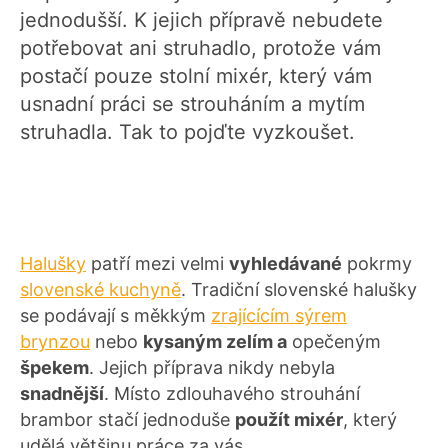
jednodušší. K jejich přípravě nebudete
potřebovat ani struhadlo, protože vám
postačí pouze stolní mixér, který vám
usnadní práci se strouháním a mytím
struhadla. Tak to pojďte vyzkoušet.
Halušky
patří mezi velmi
vyhledávané
pokrmy
slovenské kuchyně
. Tradiční slovenské halušky
se podávají s měkkým
zrajícícím sýrem
brynzou
nebo
kysaným zelím a
opečeným
špekem
. Jejich příprava nikdy nebyla
snadnější
. Místo zdlouhavého strouhání
brambor stačí jednoduše
použít mixér
, který
udělá většinu práce za vás.