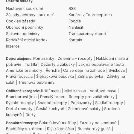
Ostatní odkazy
Nastavení soukromí
RSS
Zásady ochrany soukromí
Kariéra v Topreceptech
Cookies zásady
Foodie
Obchodní podmínky
Nahlásit
Smluvní podmínky
Transparency report
Redakční etický kodex
Kontakt
Inzerce
Pomazánky
|
Zelenina – recepty
|
Nakládání masa a
Doporučujeme:
potravin
|
Tortilla
|
Dezerty a zákusky
|
Jak na odpalované těsto
|
Americké brambory
|
Řeřicha
|
Co se děje na zahradě
|
Svíčková
|
Pravá focaccia
|
Šlehačková bábovka
|
Zelná polévka
|
Zálivky na
salát
|
Třešňová bublanina
Krůtí maso
|
Mleté maso
|
Vepřové maso
|
Oblíbené kategorie:
Bramborová jídla
|
Pomalý hrnec
|
Recepty pro začátečníky
|
Rychlé recepty
|
Snadné recepty
|
Pomazánky
|
Sladké recepty
|
Dietní recepty
|
Česká kuchyně
|
Zeleninové saláty
|
Studená
kuchyně
|
Dorty
Čokoládové muffiny
|
Fazolky na smetaně
|
Populární recepty:
Buchtičky s krémem
|
Rajská omáčka
|
Bramborový guláš
|