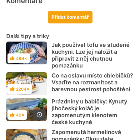
Komentáře
Přidat komentář
Další tipy a triky
Jak používat tofu ve studené
kuchyni. Lze jej naložit a
připravit z něj chutnou
494×
Hodnocení
pomazánku
Co na oslavu místo chlebíčků?
Vsaďte na rozmanitost a
barevnou pestrost pohoštění
2204×
Hodnocení
Prázdniny u babičky: Kynutý
jihočeský koláč je
zapomenutým klenotem
49×
Hodnocení
české kuchyně
Zapomenutá hermelínová
pomazánka: Okouzlete