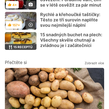
se v létě osvěžit za pár minut
4×
Hodnocení
Rychlé a křehoučké taštičky:
Těsto ze tří surovin naplňte
svou nejmilejší náplní
157×
Hodnocení
15 snadných buchet na plech:
Všechny skvěle chutnají a
zvládnou je i začátečníci
15 RECEPTŮ
Přečtěte si
Zobrazit více