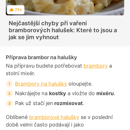
77×
H
o
d
Nejčastější chyby při vaření
n
o
bramborových halušek: Které to jsou a
c
e
jak se jim vyhnout
n
í
Příprava brambor na halušky
Na přípravu budete potřebovat
brambory
a
stolní mixér.
Brambory na halušky
oloupejte.
Nakrájejte na
kostky
a vložte do
mixéru
.
Pak už stačí jen
rozmixovat
.
Oblíbené
bramborové halušky
se v poslední
době velmi často podávají i jako