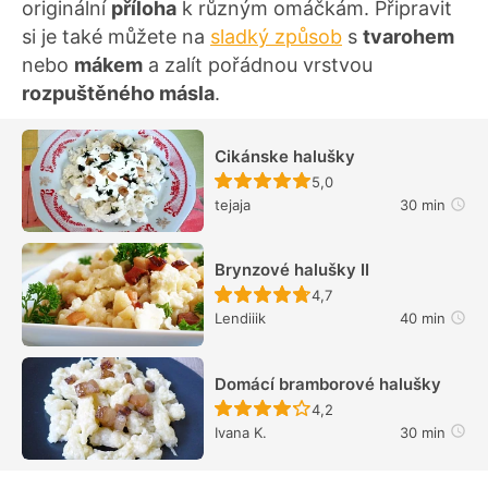
originální
příloha
k různým omáčkám. Připravit
si je také můžete na
sladký způsob
s
tvarohem
nebo
mákem
a zalít pořádnou vrstvou
rozpuštěného másla
.
Cikánske halušky
Recept ještě nebyl hodn
5,0
tejaja
30 min
Brynzové halušky II
Recept ještě nebyl hodn
4,7
Lendiiik
40 min
Domácí bramborové halušky
Recept ještě nebyl hodn
4,2
Ivana K.
30 min