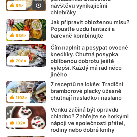
návštěvu vynikajícími
95×
Hodnocení
chlebíčky
Jak připravit obloženou mísu?
Popusťte uzdu fantazii a
barevně kombinujte
936×
Hodnocení
Čím naplnit a posypat ovocné
knedlíky. Chutná posypka
oblíbenou dobrotu ještě
796×
Hodnocení
vylepší. Každý má rád něco
jiného
7 receptů na lokše: Tradiční
bramborové placky úžasně
chutnají nasladko i naslano
1103×
Hodnocení
Venku začíná být opravdu
chladno? Zahřejte se horkými
nápoji ve společnosti přátel,
132×
Hodnocení
rodiny nebo dobré knihy