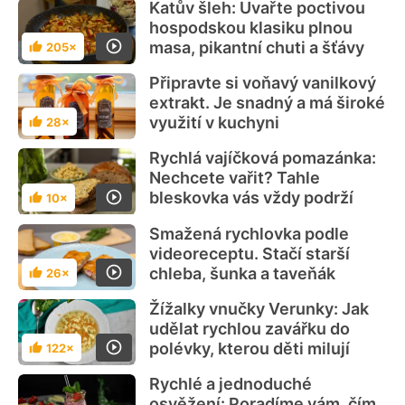
Katův šleh: Uvařte poctivou
hospodskou klasiku plnou
masa, pikantní chuti a šťávy
205×
Hodnocení
Připravte si voňavý vanilkový
extrakt. Je snadný a má široké
využití v kuchyni
28×
Hodnocení
Rychlá vajíčková pomazánka:
Nechcete vařit? Tahle
bleskovka vás vždy podrží
10×
Hodnocení
Smažená rychlovka podle
videoreceptu. Stačí starší
chleba, šunka a taveňák
26×
Hodnocení
Žížalky vnučky Verunky: Jak
udělat rychlou zavářku do
polévky, kterou děti milují
122×
Hodnocení
Rychlé a jednoduché
osvěžení: Poradíme vám, čím