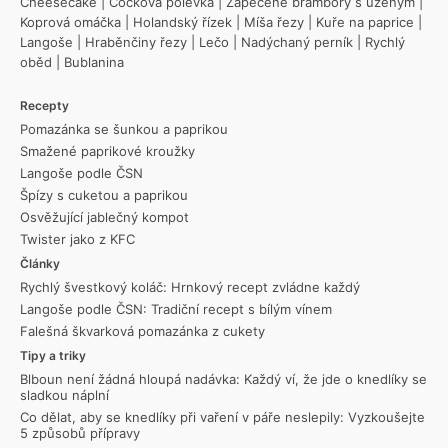
Cheesecake
|
Čočková polévka
|
Zapečené brambory s uzeným
|
Koprová omáčka
|
Holandský řízek
|
Míša řezy
|
Kuře na paprice
|
Langoše
|
Hraběnčiny řezy
|
Lečo
|
Nadýchaný perník
|
Rychlý
oběd
|
Bublanina
Recepty
Pomazánka se šunkou a paprikou
Smažené paprikové kroužky
Langoše podle ČSN
Špízy s cuketou a paprikou
Osvěžující jablečný kompot
Twister jako z KFC
Články
Rychlý švestkový koláč: Hrnkový recept zvládne každý
Langoše podle ČSN: Tradiční recept s bílým vínem
Falešná škvarková pomazánka z cukety
Tipy a triky
Blboun není žádná hloupá nadávka: Každý ví, že jde o knedlíky se
sladkou náplní
Co dělat, aby se knedlíky při vaření v páře neslepily: Vyzkoušejte
5 způsobů přípravy