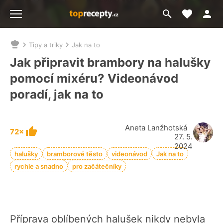
Moje akt
Přejít
Menu
na
vyhledávání
Tipy a triky
Jak na to
Nacházíte
se
Jak připravit brambory na halušky
zde:
pomocí mixéru? Videonávod
poradí, jak na to
Aneta Lanžhotská
72×
27. 5.
2024
halušky
bramborové těsto
videonávod
Jak na to
rychle a snadno
pro začátečníky
Příprava oblíbených halušek nikdy nebyla