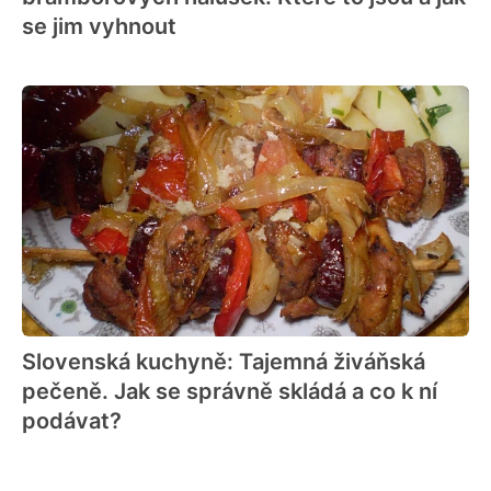
se jim vyhnout
Slovenská kuchyně: Tajemná živáňská
pečeně. Jak se správně skládá a co k ní
podávat?