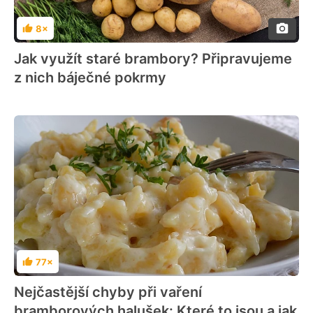
8×
Hodnocení
Jak využít staré brambory? Připravujeme
z nich báječné pokrmy
77×
Hodnocení
Nejčastější chyby při vaření
bramborových halušek: Které to jsou a jak